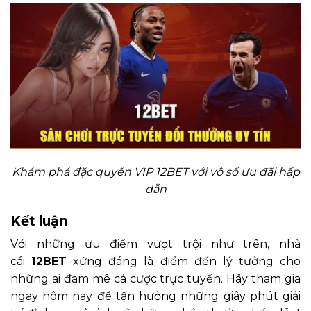
Khám phá đặc quyền VIP 12BET với vô số ưu đãi hấp
dẫn
Kết luận
Với những ưu điểm vượt trội như trên, nhà
cái
12BET
xứng đáng là điểm đến lý tưởng cho
những ai đam mê cá cược trực tuyến. Hãy tham gia
ngay hôm nay để tận hưởng những giây phút giải