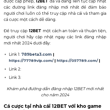
được cấp phép,
12BET
đã và đang liên tục cập nhật
các đường link đăng nhập mới nhất để đảm bảo
người chơi luôn có thể truy cập nhà cái và tham gia
cá cược một cách dễ dàng.
Để truy cập
12BET
một cách an toàn và thuận tiện,
người chơi hãy cập nhật ngay các link đăng nhập
mới nhất 2024 dưới đây:
Link 1:
789beta3.com
|
https://77789vip.com/
|
https://057789.com/
|
Link 2:
Link 3:
Khám phá đường dẫn đăng nhập 12BET mới nhất
cho năm 2024
Cá cược tại nhà cái 12BET với kho game