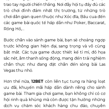
trao tay người chiến thắng. Nơi đây hội tụ đầy đủ các
trò chơi đình đám nhất thị trường, từ những trò
chơi dân gian quen thuộc như Xóc đĩa, Bầu cua đến
các game bài quốc tế hấp dẫn như Poker, Baccarat,
Rồng Hổ,…
Bước chân vào sảnh game bài, bạn sẽ choáng ngợp
trước không gian hiện đại, sang trọng và vô cùng
bắt mắt. Các tựa game được thiết kế tỉ mỉ, đồ họa
sắc nét, âm thanh sống động, mang đến trải nghiệm
chân thực như đang đặt chân đến sòng bài Las
Vegas thu nhỏ.
Hơn thế nữa,
12BET
còn liên tục tung ra hàng loạt
ưu đãi, khuyến mãi hấp dẫn dành riêng cho sảnh
game bài. Tham gia chơi game, bạn không chỉ có cơ
hội rinh quà khủng mà còn được tận hưởng những
dịch vụ chăm sóc khách hàng chu đáo, chuyên