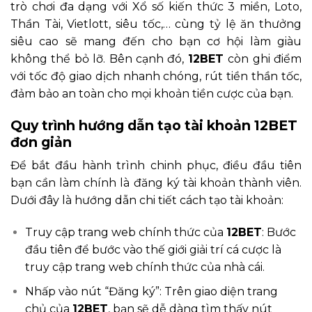
trò chơi đa dạng với Xổ số kiến thức 3 miền, Loto,
Thần Tài, Vietlott, siêu tốc,… cùng tỷ lệ ăn thưởng
siêu cao sẽ mang đến cho bạn cơ hội làm giàu
không thể bỏ lỡ. Bên cạnh đó,
12BET
còn ghi điểm
với tốc độ giao dịch nhanh chóng, rút tiền thần tốc,
đảm bảo an toàn cho mọi khoản tiền cược của bạn.
Quy trình hướng dẫn tạo tài khoản 12BET
đơn giản
Để bắt đầu hành trình chinh phục, điều đầu tiên
bạn cần làm chính là đăng ký tài khoản thành viên.
Dưới đây là hướng dẫn chi tiết cách tạo tài khoản:
Truy cập trang web chính thức của
12BET
: Bước
đầu tiên để bước vào thế giới giải trí cá cược là
truy cập trang web chính thức của nhà cái.
Nhấp vào nút “Đăng ký”: Trên giao diện trang
chủ của
12BET
, bạn sẽ dễ dàng tìm thấy nút