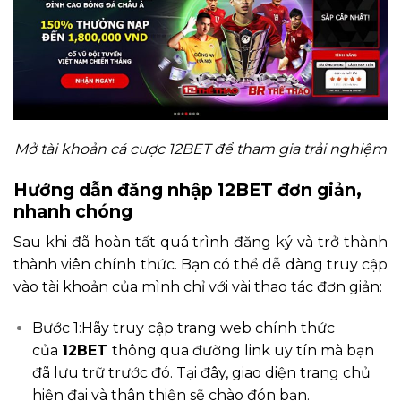
Mở tài khoản cá cược 12BET để tham gia trải nghiệm
Hướng dẫn đăng nhập 12BET đơn giản,
nhanh chóng
Sau khi đã hoàn tất quá trình đăng ký và trở thành
thành viên chính thức. Bạn có thể dễ dàng truy cập
vào tài khoản của mình chỉ với vài thao tác đơn giản:
Bước 1:Hãy truy cập trang web chính thức
của
12BET
thông qua đường link uy tín mà bạn
đã lưu trữ trước đó. Tại đây, giao diện trang chủ
hiện đại và thân thiện sẽ chào đón bạn.