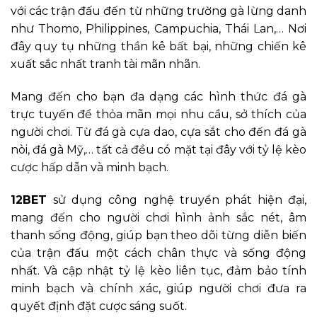
với các trận đấu đến từ những trường gà lừng danh
như Thomo, Philippines, Campuchia, Thái Lan,… Nơi
đây quy tụ những thần kê bất bại, những chiến kê
xuất sắc nhất tranh tài mãn nhãn.
Mang đến cho bạn đa dạng các hình thức đá gà
trực tuyến để thỏa mãn mọi nhu cầu, sở thích của
người chơi. Từ đá gà cựa dao, cựa sắt cho đến đá gà
nòi, đá gà Mỹ,… tất cả đều có mặt tại đây với tỷ lệ kèo
cược hấp dẫn và minh bạch.
12BET
sử dụng công nghệ truyền phát hiện đại,
mang đến cho người chơi hình ảnh sắc nét, âm
thanh sống động, giúp bạn theo dõi từng diễn biến
của trận đấu một cách chân thực và sống động
nhất. Và cập nhật tỷ lệ kèo liên tục, đảm bảo tính
minh bạch và chính xác, giúp người chơi đưa ra
quyết định đặt cược sáng suốt.