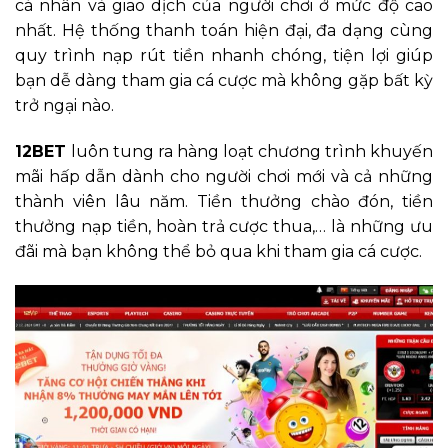
cá nhân và giao dịch của người chơi ở mức độ cao
nhất. Hệ thống thanh toán hiện đại, đa dạng cùng
quy trình nạp rút tiền nhanh chóng, tiện lợi giúp
bạn dễ dàng tham gia cá cược mà không gặp bất kỳ
trở ngại nào.
12BET
luôn tung ra hàng loạt chương trình khuyến
mãi hấp dẫn dành cho người chơi mới và cả những
thành viên lâu năm. Tiền thưởng chào đón, tiền
thưởng nạp tiền, hoàn trả cược thua,… là những ưu
đãi mà bạn không thể bỏ qua khi tham gia cá cược.