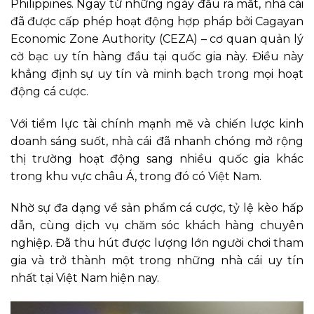
Philippines. Ngay từ những ngày đầu ra mắt, nhà cái
đã được cấp phép hoạt động hợp pháp bởi Cagayan
Economic Zone Authority (CEZA) – cơ quan quản lý
cờ bạc uy tín hàng đầu tại quốc gia này. Điều này
khẳng định sự uy tín và minh bạch trong mọi hoạt
động cá cược.
Với tiềm lực tài chính mạnh mẽ và chiến lược kinh
doanh sáng suốt, nhà cái
đã nhanh chóng mở rộng
thị trường hoạt động sang nhiều quốc gia khác
trong khu vực châu Á, trong đó có Việt Nam.
Nhờ sự đa dạng về sản phẩm cá cược, tỷ lệ kèo hấp
dẫn, cùng dịch vụ chăm sóc khách hàng chuyên
nghiệp. Đã thu hút được lượng lớn người chơi tham
gia và trở thành một trong những nhà cái uy tín
nhất tại Việt Nam hiện nay.