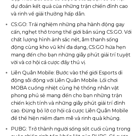
dự đoán kết quả của những trận chiến đỉnh cao
và rinh về giải thưởng hấp dẫn.
CS:GO: Trải nghiệm những pha hành động gay
cấn, nghẹt thở trong thế giới bắn súng CS:GO. Với
chất lượng hình ảnh sắc nét, âm thanh sống
động cùng kho vũ khí đa dạng, CS:GO hứa hẹn
mang đến cho bạn những giây phút giải trí tuyệt
vời và cơ hội cá cược đầy thú vị.
Liên Quân Mobile: Bước vào thế giới Esports di
động sôi động với Liên Quân Mobile. Lối chơi
MOBA cuồng nhiệt cùng hệ thống nhân vật
phong phú sẽ mang đến cho bạn những trận
chiến kịch tính và những giây phút giải trí đỉnh
cao. Đừng bỏ lỡ cơ hội cá cược Liên Quân Mobile
để thể hiện niềm đam mê và rinh quà khủng.
PUBG: Trở thành người sống sót cuối cùng trong