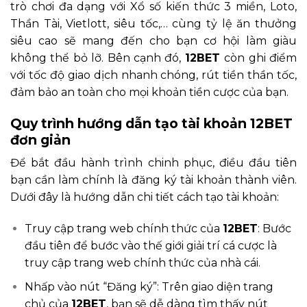
trò chơi đa dạng với Xổ số kiến thức 3 miền, Loto,
Thần Tài, Vietlott, siêu tốc,… cùng tỷ lệ ăn thưởng
siêu cao sẽ mang đến cho bạn cơ hội làm giàu
không thể bỏ lỡ. Bên cạnh đó,
12BET
còn ghi điểm
với tốc độ giao dịch nhanh chóng, rút tiền thần tốc,
đảm bảo an toàn cho mọi khoản tiền cược của bạn.
Quy trình hướng dẫn tạo tài khoản 12BET
đơn giản
Để bắt đầu hành trình chinh phục, điều đầu tiên
bạn cần làm chính là đăng ký tài khoản thành viên.
Dưới đây là hướng dẫn chi tiết cách tạo tài khoản:
Truy cập trang web chính thức của
12BET
: Bước
đầu tiên để bước vào thế giới giải trí cá cược là
truy cập trang web chính thức của nhà cái.
Nhấp vào nút “Đăng ký”: Trên giao diện trang
chủ của
12BET
, bạn sẽ dễ dàng tìm thấy nút