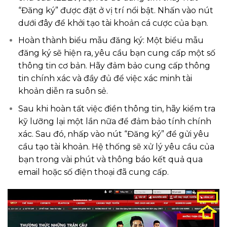
“Đăng ký” được đặt ở vị trí nổi bật. Nhấn vào nút
dưới đây để khởi tạo tài khoản cá cược của bạn.
Hoàn thành biểu mẫu đăng ký: Một biểu mẫu
đăng ký sẽ hiện ra, yêu cầu bạn cung cấp một số
thông tin cơ bản. Hãy đảm bảo cung cấp thông
tin chính xác và đầy đủ để việc xác minh tài
khoản diễn ra suôn sẻ.
Sau khi hoàn tất việc điền thông tin, hãy kiểm tra
kỹ lưỡng lại một lần nữa để đảm bảo tính chính
xác. Sau đó, nhấp vào nút “Đăng ký” để gửi yêu
cầu tạo tài khoản. Hệ thống sẽ xử lý yêu cầu của
bạn trong vài phút và thông báo kết quả qua
email hoặc số điện thoại đã cung cấp.