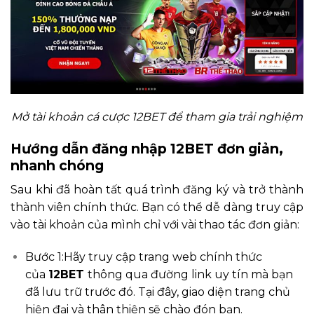
Mở tài khoản cá cược 12BET để tham gia trải nghiệm
Hướng dẫn đăng nhập 12BET đơn giản,
nhanh chóng
Sau khi đã hoàn tất quá trình đăng ký và trở thành
thành viên chính thức. Bạn có thể dễ dàng truy cập
vào tài khoản của mình chỉ với vài thao tác đơn giản:
Bước 1:Hãy truy cập trang web chính thức
của
12BET
thông qua đường link uy tín mà bạn
đã lưu trữ trước đó. Tại đây, giao diện trang chủ
hiện đại và thân thiện sẽ chào đón bạn.