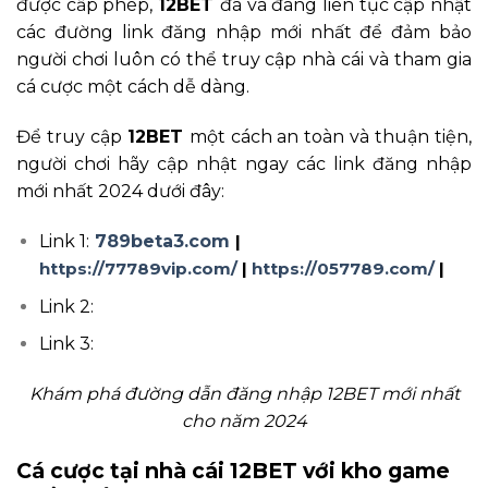
được cấp phép,
12BET
đã và đang liên tục cập nhật
các đường link đăng nhập mới nhất để đảm bảo
người chơi luôn có thể truy cập nhà cái và tham gia
cá cược một cách dễ dàng.
Để truy cập
12BET
một cách an toàn và thuận tiện,
người chơi hãy cập nhật ngay các link đăng nhập
mới nhất 2024 dưới đây:
Link 1:
789beta3.com
|
https://77789vip.com/
|
https://057789.com/
|
Link 2:
Link 3:
Khám phá đường dẫn đăng nhập 12BET mới nhất
cho năm 2024
Cá cược tại nhà cái 12BET với kho game