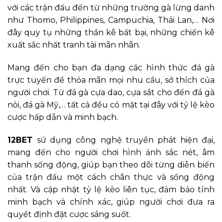
với các trận đấu đến từ những trường gà lừng danh
như Thomo, Philippines, Campuchia, Thái Lan,… Nơi
đây quy tụ những thần kê bất bại, những chiến kê
xuất sắc nhất tranh tài mãn nhãn.
Mang đến cho bạn đa dạng các hình thức đá gà
trực tuyến để thỏa mãn mọi nhu cầu, sở thích của
người chơi. Từ đá gà cựa dao, cựa sắt cho đến đá gà
nòi, đá gà Mỹ,… tất cả đều có mặt tại đây với tỷ lệ kèo
cược hấp dẫn và minh bạch.
12BET
sử dụng công nghệ truyền phát hiện đại,
mang đến cho người chơi hình ảnh sắc nét, âm
thanh sống động, giúp bạn theo dõi từng diễn biến
của trận đấu một cách chân thực và sống động
nhất. Và cập nhật tỷ lệ kèo liên tục, đảm bảo tính
minh bạch và chính xác, giúp người chơi đưa ra
quyết định đặt cược sáng suốt.