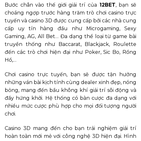
Bước chân vào thế giới giải trí của
12BET
, bạn sẽ
choáng ngợp trước hàng trăm trò chơi casino trực
tuyến và casino 3D được cung cấp bởi các nhà cung
cấp uy tín hàng đầu như Microgaming, Sexy
Gaming, AG, All Bet… Đa dạng thể loại từ game bài
truyền thống như Baccarat, Blackjack, Roulette
đến các trò chơi hiện đại như Poker, Sic Bo, Rồng
Hổ,…
Chơi casino trực tuyến, bạn sẽ được tận hưởng
những ván bài kịch tính cùng dealer xinh đẹp, nóng
bỏng, mang đến bầu không khí giải trí sôi động và
đầy hứng khởi. Hệ thống có bàn cược đa dạng với
nhiều mức cược phù hợp cho mọi đối tượng người
chơi.
Casino 3D mang đến cho bạn trải nghiệm giải trí
hoàn toàn mới mẻ với công nghệ 3D hiện đại. Hình