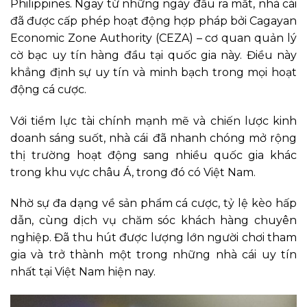
Philippines. Ngay từ những ngày đầu ra mắt, nhà cái
đã được cấp phép hoạt động hợp pháp bởi Cagayan
Economic Zone Authority (CEZA) – cơ quan quản lý
cờ bạc uy tín hàng đầu tại quốc gia này. Điều này
khẳng định sự uy tín và minh bạch trong mọi hoạt
động cá cược.
Với tiềm lực tài chính mạnh mẽ và chiến lược kinh
doanh sáng suốt, nhà cái
đã nhanh chóng mở rộng
thị trường hoạt động sang nhiều quốc gia khác
trong khu vực châu Á, trong đó có Việt Nam.
Nhờ sự đa dạng về sản phẩm cá cược, tỷ lệ kèo hấp
dẫn, cùng dịch vụ chăm sóc khách hàng chuyên
nghiệp. Đã thu hút được lượng lớn người chơi tham
gia và trở thành một trong những nhà cái uy tín
nhất tại Việt Nam hiện nay.