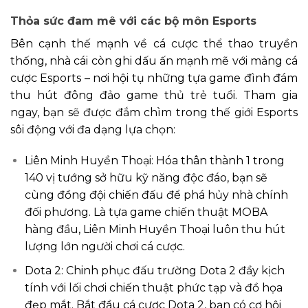
Thỏa sức đam mê với các bộ môn Esports
Bên cạnh thế mạnh về cá cược thể thao truyền
thống, nhà cái còn ghi dấu ấn mạnh mẽ với mảng cá
cược Esports – nơi hội tụ những tựa game đình đám
thu hút đông đảo game thủ trẻ tuổi. Tham gia
ngay, bạn sẽ được đắm chìm trong thế giới Esports
sôi động với đa dạng lựa chọn:
Liên Minh Huyền Thoại: Hóa thân thành 1 trong
140 vị tướng sở hữu kỹ năng độc đáo, bạn sẽ
cùng đồng đội chiến đấu để phá hủy nhà chính
đối phương. Là tựa game chiến thuật MOBA
hàng đầu, Liên Minh Huyền Thoại luôn thu hút
lượng lớn người chơi cá cược.
Dota 2: Chinh phục đấu trường Dota 2 đầy kịch
tính với lối chơi chiến thuật phức tạp và đồ họa
đẹp mắt. Bắt đầu cá cược Dota 2, bạn có cơ hội