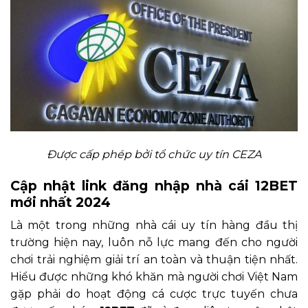
Được cấp phép bởi tổ chức uy tín CEZA
Cập nhật link đăng nhập nhà cái 12BET
mới nhất 2024
Là một trong những nhà cái uy tín hàng đầu thị
trường hiện nay, luôn nỗ lực mang đến cho người
chơi trải nghiệm giải trí an toàn và thuận tiện nhất.
Hiểu được những khó khăn mà người chơi Việt Nam
gặp phải do hoạt động cá cược trực tuyến chưa