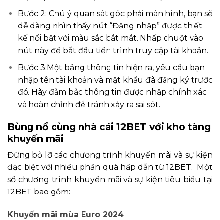
Bước 2: Chú ý quan sát góc phải màn hình, bạn sẽ
dễ dàng nhìn thấy nút “Đăng nhập” được thiết
kế nổi bật với màu sắc bắt mắt. Nhấp chuột vào
nút này để bắt đầu tiến trình truy cập tài khoản.
Bước 3:Một bảng thông tin hiện ra, yêu cầu bạn
nhập tên tài khoản và mật khẩu đã đăng ký trước
đó. Hãy đảm bảo thông tin được nhập chính xác
và hoàn chỉnh để tránh xảy ra sai sót.
Bùng nổ cùng nhà cái 12BET với kho tàng
khuyến mãi
Đừng bỏ lỡ các chương trình khuyến mãi và sự kiện
đặc biệt với nhiều phần quà hấp dẫn từ 12BET. Một
số chương trình khuyến mãi và sự kiện tiêu biểu tại
12BET bao gồm:
Khuyến mãi mùa Euro 2024