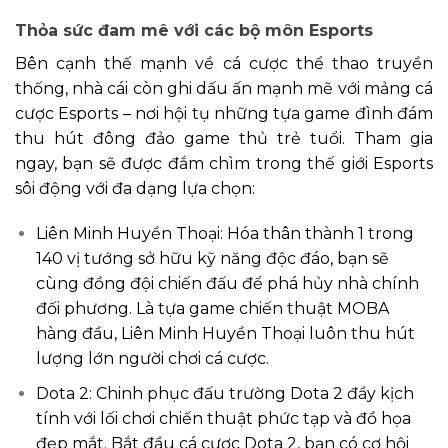
Thỏa sức đam mê với các bộ môn Esports
Bên cạnh thế mạnh về cá cược thể thao truyền
thống, nhà cái còn ghi dấu ấn mạnh mẽ với mảng cá
cược Esports – nơi hội tụ những tựa game đình đám
thu hút đông đảo game thủ trẻ tuổi. Tham gia
ngay, bạn sẽ được đắm chìm trong thế giới Esports
sôi động với đa dạng lựa chọn:
Liên Minh Huyền Thoại: Hóa thân thành 1 trong
140 vị tướng sở hữu kỹ năng độc đáo, bạn sẽ
cùng đồng đội chiến đấu để phá hủy nhà chính
đối phương. Là tựa game chiến thuật MOBA
hàng đầu, Liên Minh Huyền Thoại luôn thu hút
lượng lớn người chơi cá cược.
Dota 2: Chinh phục đấu trường Dota 2 đầy kịch
tính với lối chơi chiến thuật phức tạp và đồ họa
đẹp mắt. Bắt đầu cá cược Dota 2, bạn có cơ hội