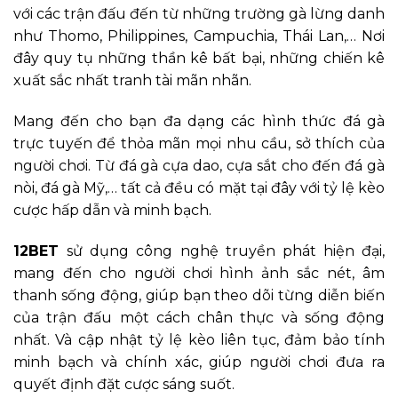
với các trận đấu đến từ những trường gà lừng danh
như Thomo, Philippines, Campuchia, Thái Lan,… Nơi
đây quy tụ những thần kê bất bại, những chiến kê
xuất sắc nhất tranh tài mãn nhãn.
Mang đến cho bạn đa dạng các hình thức đá gà
trực tuyến để thỏa mãn mọi nhu cầu, sở thích của
người chơi. Từ đá gà cựa dao, cựa sắt cho đến đá gà
nòi, đá gà Mỹ,… tất cả đều có mặt tại đây với tỷ lệ kèo
cược hấp dẫn và minh bạch.
12BET
sử dụng công nghệ truyền phát hiện đại,
mang đến cho người chơi hình ảnh sắc nét, âm
thanh sống động, giúp bạn theo dõi từng diễn biến
của trận đấu một cách chân thực và sống động
nhất. Và cập nhật tỷ lệ kèo liên tục, đảm bảo tính
minh bạch và chính xác, giúp người chơi đưa ra
quyết định đặt cược sáng suốt.