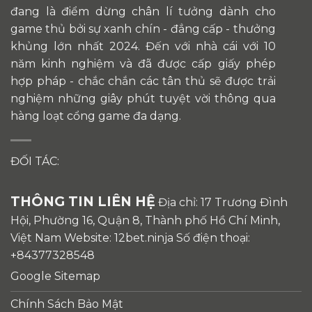
đang là điểm dừng chân lí tưởng dành cho
game thủ bởi sự xanh chín - đẳng cấp - thưởng
khủng lớn nhất 2024. Đến với nhà cái với 10
năm kinh nghiệm và đã được cấp giấy phép
hợp pháp - chắc chắn các tân thủ sẽ được trải
nghiệm những giây phút tuyệt vời thông qua
hàng loạt cổng game đa dạng.
ĐỐI TÁC:
THÔNG TIN LIÊN HỆ
Địa chỉ: 17 Trương Đình
Hội, Phường 16, Quận 8, Thành phố Hồ Chí Minh,
Việt Nam Website: 12bet.ninja Số điện thoại:
+84377328548
Google Sitemap
Chính Sách Bảo Mật