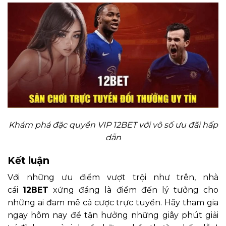
Khám phá đặc quyền VIP 12BET với vô số ưu đãi hấp
dẫn
Kết luận
Với những ưu điểm vượt trội như trên, nhà
cái
12BET
xứng đáng là điểm đến lý tưởng cho
những ai đam mê cá cược trực tuyến. Hãy tham gia
ngay hôm nay để tận hưởng những giây phút giải