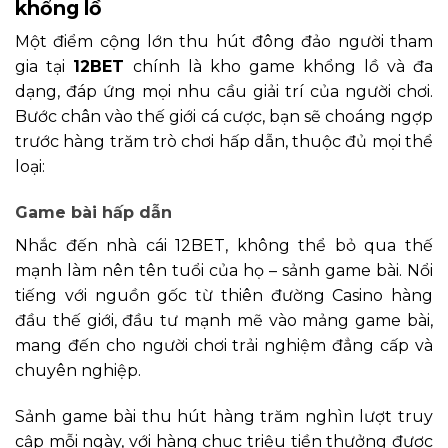
khổng lồ
Một điểm cộng lớn thu hút đông đảo người tham
gia tại
12BET
chính là kho game khổng lồ và đa
dạng, đáp ứng mọi nhu cầu giải trí của người chơi.
Bước chân vào thế giới cá cược, bạn sẽ choáng ngợp
trước hàng trăm trò chơi hấp dẫn, thuộc đủ mọi thể
loại:
Game bài hấp dẫn
Nhắc đến nhà cái 12BET, không thể bỏ qua thế
mạnh làm nên tên tuổi của họ – sảnh game bài. Nổi
tiếng với nguồn gốc từ thiên đường Casino hàng
đầu thế giới, đầu tư mạnh mẽ vào mảng game bài,
mang đến cho người chơi trải nghiệm đẳng cấp và
chuyên nghiệp.
Sảnh game bài thu hút hàng trăm nghìn lượt truy
cập mỗi ngày, với hàng chục triệu tiền thưởng được