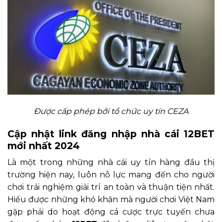
Được cấp phép bởi tổ chức uy tín CEZA
Cập nhật link đăng nhập nhà cái 12BET
mới nhất 2024
Là một trong những nhà cái uy tín hàng đầu thị
trường hiện nay, luôn nỗ lực mang đến cho người
chơi trải nghiệm giải trí an toàn và thuận tiện nhất.
Hiểu được những khó khăn mà người chơi Việt Nam
gặp phải do hoạt động cá cược trực tuyến chưa