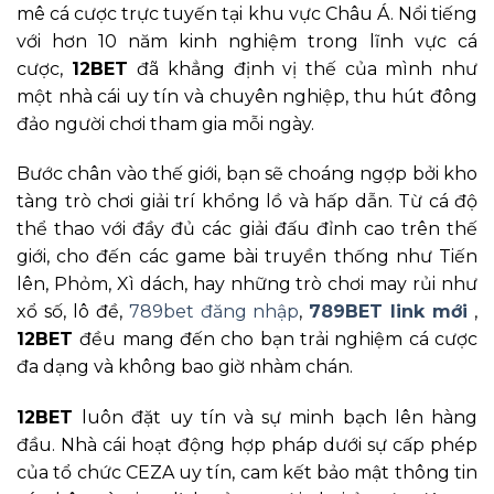
mê cá cược trực tuyến tại khu vực Châu Á. Nổi tiếng
với hơn 10 năm kinh nghiệm trong lĩnh vực cá
cược,
12BET
đã khẳng định vị thế của mình như
một nhà cái uy tín và chuyên nghiệp, thu hút đông
đảo người chơi tham gia mỗi ngày.
Bước chân vào thế giới, bạn sẽ choáng ngợp bởi kho
tàng trò chơi giải trí khổng lồ và hấp dẫn. Từ cá độ
thể thao với đầy đủ các giải đấu đỉnh cao trên thế
giới, cho đến các game bài truyền thống như Tiến
lên, Phỏm, Xì dách, hay những trò chơi may rủi như
xổ số, lô đề,
789bet đăng nhập
,
789BET link mới
,
12BET
đều mang đến cho bạn trải nghiệm cá cược
đa dạng và không bao giờ nhàm chán.
12BET
luôn đặt uy tín và sự minh bạch lên hàng
đầu. Nhà cái hoạt động hợp pháp dưới sự cấp phép
của tổ chức CEZA uy tín, cam kết bảo mật thông tin