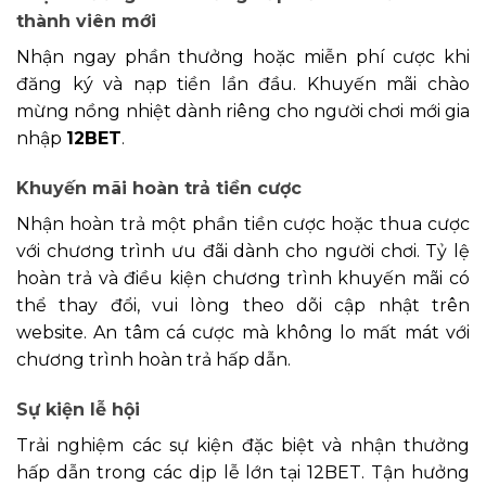
thành viên mới
Nhận ngay phần thưởng hoặc miễn phí cược khi
đăng ký và nạp tiền lần đầu. Khuyến mãi chào
mừng nồng nhiệt dành riêng cho người chơi mới gia
nhập
12BET
.
Khuyến mãi hoàn trả tiền cược
Nhận hoàn trả một phần tiền cược hoặc thua cược
với chương trình ưu đãi dành cho người chơi. Tỷ lệ
hoàn trả và điều kiện chương trình khuyến mãi có
thể thay đổi, vui lòng theo dõi cập nhật trên
website. An tâm cá cược mà không lo mất mát với
chương trình hoàn trả hấp dẫn.
Sự kiện lễ hội
Trải nghiệm các sự kiện đặc biệt và nhận thưởng
hấp dẫn trong các dịp lễ lớn tại 12BET. Tận hưởng