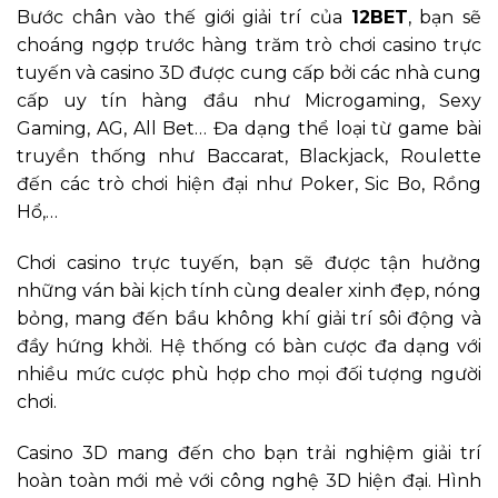
Bước chân vào thế giới giải trí của
12BET
, bạn sẽ
choáng ngợp trước hàng trăm trò chơi casino trực
tuyến và casino 3D được cung cấp bởi các nhà cung
cấp uy tín hàng đầu như Microgaming, Sexy
Gaming, AG, All Bet… Đa dạng thể loại từ game bài
truyền thống như Baccarat, Blackjack, Roulette
đến các trò chơi hiện đại như Poker, Sic Bo, Rồng
Hổ,…
Chơi casino trực tuyến, bạn sẽ được tận hưởng
những ván bài kịch tính cùng dealer xinh đẹp, nóng
bỏng, mang đến bầu không khí giải trí sôi động và
đầy hứng khởi. Hệ thống có bàn cược đa dạng với
nhiều mức cược phù hợp cho mọi đối tượng người
chơi.
Casino 3D mang đến cho bạn trải nghiệm giải trí
hoàn toàn mới mẻ với công nghệ 3D hiện đại. Hình