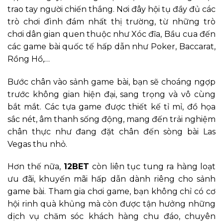
trao tay người chiến thắng. Nơi đây hội tụ đầy đủ các
trò chơi đình đám nhất thị trường, từ những trò
chơi dân gian quen thuộc như Xóc đĩa, Bầu cua đến
các game bài quốc tế hấp dẫn như Poker, Baccarat,
Rồng Hổ,…
Bước chân vào sảnh game bài, bạn sẽ choáng ngợp
trước không gian hiện đại, sang trọng và vô cùng
bắt mắt. Các tựa game được thiết kế tỉ mỉ, đồ họa
sắc nét, âm thanh sống động, mang đến trải nghiệm
chân thực như đang đặt chân đến sòng bài Las
Vegas thu nhỏ.
Hơn thế nữa,
12BET
còn liên tục tung ra hàng loạt
ưu đãi, khuyến mãi hấp dẫn dành riêng cho sảnh
game bài. Tham gia chơi game, bạn không chỉ có cơ
hội rinh quà khủng mà còn được tận hưởng những
dịch vụ chăm sóc khách hàng chu đáo, chuyên