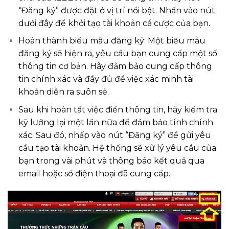
“Đăng ký” được đặt ở vị trí nổi bật. Nhấn vào nút
dưới đây để khởi tạo tài khoản cá cược của bạn.
Hoàn thành biểu mẫu đăng ký: Một biểu mẫu
đăng ký sẽ hiện ra, yêu cầu bạn cung cấp một số
thông tin cơ bản. Hãy đảm bảo cung cấp thông
tin chính xác và đầy đủ để việc xác minh tài
khoản diễn ra suôn sẻ.
Sau khi hoàn tất việc điền thông tin, hãy kiểm tra
kỹ lưỡng lại một lần nữa để đảm bảo tính chính
xác. Sau đó, nhấp vào nút “Đăng ký” để gửi yêu
cầu tạo tài khoản. Hệ thống sẽ xử lý yêu cầu của
bạn trong vài phút và thông báo kết quả qua
email hoặc số điện thoại đã cung cấp.