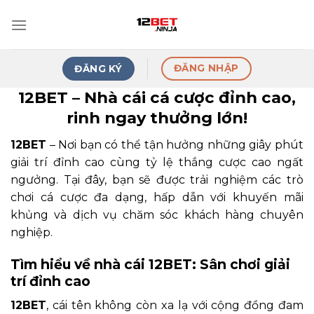
Skip
to
content
ĐĂNG NHẬP
ĐĂNG KÝ
12BET – Nhà cái cá cược đỉnh cao,
rinh ngay thưởng lớn!
12BET
– Nơi bạn có thể tận hưởng những giây phút
giải trí đỉnh cao cùng tỷ lệ thắng cược cao ngất
ngưởng. Tại đây, bạn sẽ được trải nghiệm các trò
chơi cá cược đa dạng, hấp dẫn với khuyến mãi
khủng và dịch vụ chăm sóc khách hàng chuyên
nghiệp.
Tìm hiểu về nhà cái 12BET: Sân chơi giải
trí đỉnh cao
12BET
, cái tên không còn xa lạ với cộng đồng đam