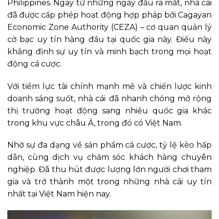
Philippines. Ngay từ những ngày đầu ra mắt, nhà cái
đã được cấp phép hoạt động hợp pháp bởi Cagayan
Economic Zone Authority (CEZA) – cơ quan quản lý
cờ bạc uy tín hàng đầu tại quốc gia này. Điều này
khẳng định sự uy tín và minh bạch trong mọi hoạt
động cá cược.
Với tiềm lực tài chính mạnh mẽ và chiến lược kinh
doanh sáng suốt, nhà cái
đã nhanh chóng mở rộng
thị trường hoạt động sang nhiều quốc gia khác
trong khu vực châu Á, trong đó có Việt Nam.
Nhờ sự đa dạng về sản phẩm cá cược, tỷ lệ kèo hấp
dẫn, cùng dịch vụ chăm sóc khách hàng chuyên
nghiệp. Đã thu hút được lượng lớn người chơi tham
gia và trở thành một trong những nhà cái uy tín
nhất tại Việt Nam hiện nay.