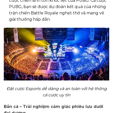
cuộc chiến sinh tồn khốc liệt của PUBG. Cá cược
PUBG, bạn sẽ được dự đoán kết quả của những
trận chiến Battle Royale nghẹt thở và mang về
giải thưởng hấp dẫn.
Đặt cược Esports dễ dàng và an toàn với hệ thống
cá cược uy tín
Bắn cá – Trải nghiệm cảm giác phiêu lưu dưới
đại dương