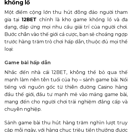
khổng lồ
Một điểm cộng lớn thu hút đông đảo người tham
gia tại
12BET
chính là kho game khổng lồ và đa
dạng, đáp ứng mọi nhu cầu giải trí của người chơi.
Bước chân vào thế giới cá cược, bạn sẽ choáng ngợp
trước hàng trăm trò chơi hấp dẫn, thuộc đủ mọi thể
loại:
Game bài hấp dẫn
Nhắc đến nhà cái 12BET, không thể bỏ qua thế
mạnh làm nên tên tuổi của họ – sảnh game bài. Nổi
tiếng với nguồn gốc từ thiên đường Casino hàng
đầu thế giới, đầu tư mạnh mẽ vào mảng game bài,
mang đến cho người chơi trải nghiệm đẳng cấp và
chuyên nghiệp.
Sảnh game bài thu hút hàng trăm nghìn lượt truy
cập mỗi ngày, với hàng chục triệu tiền thưởng được