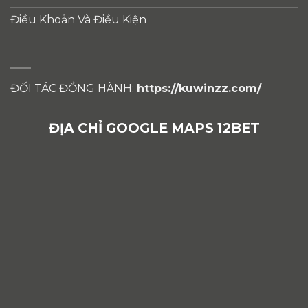
Điều Khoản Và Điều Kiện
ĐỐI TÁC ĐỒNG HÀNH:
https://kuwinzz.com/
ĐỊA CHỈ GOOGLE MAPS 12BET