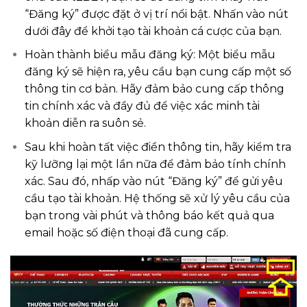
“Đăng ký” được đặt ở vị trí nổi bật. Nhấn vào nút
dưới đây để khởi tạo tài khoản cá cược của bạn.
Hoàn thành biểu mẫu đăng ký: Một biểu mẫu
đăng ký sẽ hiện ra, yêu cầu bạn cung cấp một số
thông tin cơ bản. Hãy đảm bảo cung cấp thông
tin chính xác và đầy đủ để việc xác minh tài
khoản diễn ra suôn sẻ.
Sau khi hoàn tất việc điền thông tin, hãy kiểm tra
kỹ lưỡng lại một lần nữa để đảm bảo tính chính
xác. Sau đó, nhấp vào nút “Đăng ký” để gửi yêu
cầu tạo tài khoản. Hệ thống sẽ xử lý yêu cầu của
bạn trong vài phút và thông báo kết quả qua
email hoặc số điện thoại đã cung cấp.