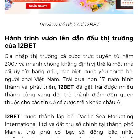
Review về nhà cái 12BET
Hành trình vươn lên dẫn đầu thị trường
của 12BET
Gia nhập thị trường cá cược trực tuyến từ năm
2007 và nhanh chóng khẳng định vị thế là một nhà
cái uy tín hàng đầu, đặc biệt được yêu thích bởi
người chơi Việt Nam. Trải qua hơn 17 năm hình
thành và phát triển,
12BET
đã gặt hái được nhiều
thành công vang dội, trở thành điểm đến quen
thuộc cho các tín đồ cá cược trên khắp châu Á.
12BET
được thành lập bởi Pacific Sea Marketing
International Ltd và đặt trụ sở chính tại thành phố
Manila, thủ phủ cờ bạc sôi động bậc nhất