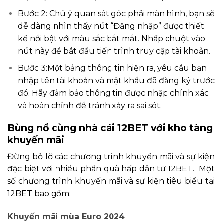
Bước 2: Chú ý quan sát góc phải màn hình, bạn sẽ
dễ dàng nhìn thấy nút “Đăng nhập” được thiết
kế nổi bật với màu sắc bắt mắt. Nhấp chuột vào
nút này để bắt đầu tiến trình truy cập tài khoản.
Bước 3:Một bảng thông tin hiện ra, yêu cầu bạn
nhập tên tài khoản và mật khẩu đã đăng ký trước
đó. Hãy đảm bảo thông tin được nhập chính xác
và hoàn chỉnh để tránh xảy ra sai sót.
Bùng nổ cùng nhà cái 12BET với kho tàng
khuyến mãi
Đừng bỏ lỡ các chương trình khuyến mãi và sự kiện
đặc biệt với nhiều phần quà hấp dẫn từ 12BET. Một
số chương trình khuyến mãi và sự kiện tiêu biểu tại
12BET bao gồm:
Khuyến mãi mùa Euro 2024