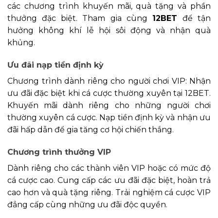
các chương trình khuyến mãi, quà tặng và phần
thưởng đặc biệt. Tham gia cùng
12BET
để tận
hưởng không khí lễ hội sôi động và nhận quà
khủng.
Ưu đãi nạp tiền định kỳ
Chương trình dành riêng cho người chơi VIP: Nhận
ưu đãi đặc biệt khi cá cược thường xuyên tại 12BET.
Khuyến mãi dành riêng cho những người chơi
thường xuyên cá cược. Nạp tiền định kỳ và nhận ưu
đãi hấp dẫn để gia tăng cơ hội chiến thắng.
Chương trình thưởng VIP
Dành riêng cho các thành viên VIP hoặc có mức độ
cá cược cao. Cung cấp các ưu đãi đặc biệt, hoàn trả
cao hơn và quà tặng riêng. Trải nghiệm cá cược VIP
đẳng cấp cùng những ưu đãi độc quyền.