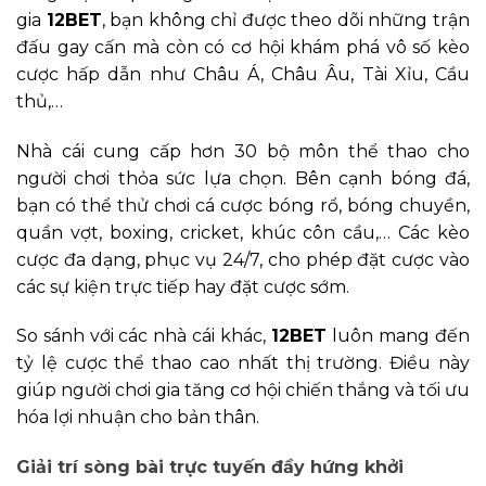
gia
12BET
, bạn không chỉ được theo dõi những trận
đấu gay cấn mà còn có cơ hội khám phá vô số kèo
cược hấp dẫn như Châu Á, Châu Âu, Tài Xỉu, Cầu
thủ,…
Nhà cái cung cấp hơn 30 bộ môn thể thao cho
người chơi thỏa sức lựa chọn. Bên cạnh bóng đá,
bạn có thể thử chơi cá cược bóng rổ, bóng chuyền,
quần vợt, boxing, cricket, khúc côn cầu,… Các kèo
cược đa dạng, phục vụ 24/7, cho phép đặt cược vào
các sự kiện trực tiếp hay đặt cược sớm.
So sánh với các nhà cái khác,
12BET
luôn mang đến
tỷ lệ cược thể thao cao nhất thị trường. Điều này
giúp người chơi gia tăng cơ hội chiến thắng và tối ưu
hóa lợi nhuận cho bản thân.
Giải trí sòng bài trực tuyến đầy hứng khởi