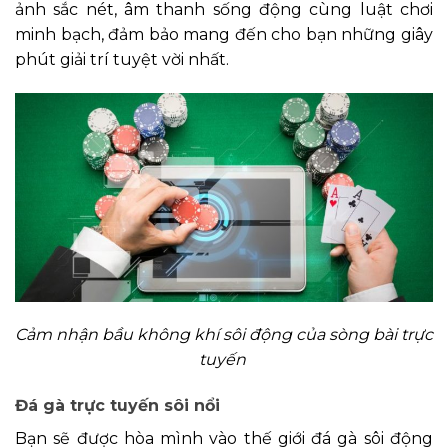
ảnh sắc nét, âm thanh sống động cùng luật chơi
minh bạch, đảm bảo mang đến cho bạn những giây
phút giải trí tuyệt vời nhất.
Cảm nhận bầu không khí sôi động của sòng bài trực
tuyến
Đá gà trực tuyến sôi nổi
Bạn sẽ được hòa mình vào thế giới đá gà sôi động