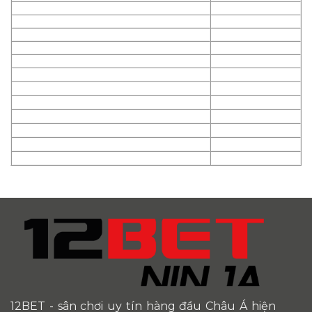
12BET
- sân chơi uy tín hàng đầu Châu Á hiện