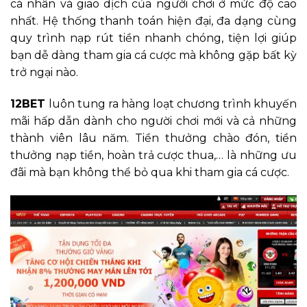
cá nhân và giao dịch của người chơi ở mức độ cao
nhất. Hệ thống thanh toán hiện đại, đa dạng cùng
quy trình nạp rút tiền nhanh chóng, tiện lợi giúp
bạn dễ dàng tham gia cá cược mà không gặp bất kỳ
trở ngại nào.
12BET
luôn tung ra hàng loạt chương trình khuyến
mãi hấp dẫn dành cho người chơi mới và cả những
thành viên lâu năm. Tiền thưởng chào đón, tiền
thưởng nạp tiền, hoàn trả cược thua,… là những ưu
đãi mà bạn không thể bỏ qua khi tham gia cá cược.