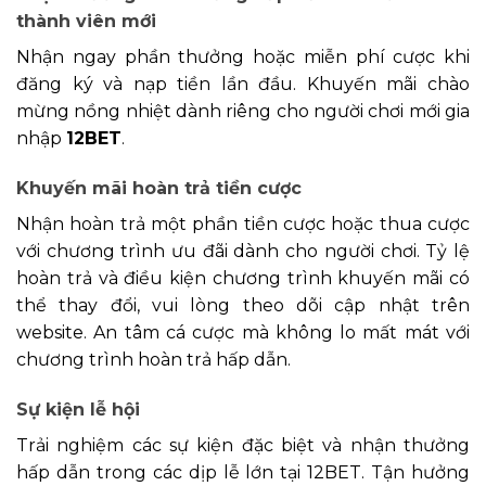
thành viên mới
Nhận ngay phần thưởng hoặc miễn phí cược khi
đăng ký và nạp tiền lần đầu. Khuyến mãi chào
mừng nồng nhiệt dành riêng cho người chơi mới gia
nhập
12BET
.
Khuyến mãi hoàn trả tiền cược
Nhận hoàn trả một phần tiền cược hoặc thua cược
với chương trình ưu đãi dành cho người chơi. Tỷ lệ
hoàn trả và điều kiện chương trình khuyến mãi có
thể thay đổi, vui lòng theo dõi cập nhật trên
website. An tâm cá cược mà không lo mất mát với
chương trình hoàn trả hấp dẫn.
Sự kiện lễ hội
Trải nghiệm các sự kiện đặc biệt và nhận thưởng
hấp dẫn trong các dịp lễ lớn tại 12BET. Tận hưởng