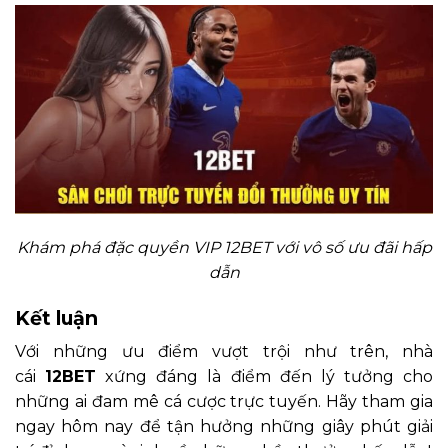
Khám phá đặc quyền VIP 12BET với vô số ưu đãi hấp
dẫn
Kết luận
Với những ưu điểm vượt trội như trên, nhà
cái
12BET
xứng đáng là điểm đến lý tưởng cho
những ai đam mê cá cược trực tuyến. Hãy tham gia
ngay hôm nay để tận hưởng những giây phút giải