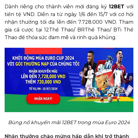
Dành riêng cho thành viên mới đăng ký
12BET
với
tiền tệ VND. Diễn ra từ ngày 1/6 đến 15/7 với cơ hội
nhận thưởng tối đa lên đến 7.728.000 VND. Tham
gia cá cược tại 12Thể Thao/ BRThể Thao/ BTi Thể
Thao để thỏa sức đam mê và rinh quà khủng.
Bùng nổ khuyến mãi 12BET trong mùa Euro 2024
Nhận thưởng chào mừng hấp dẫn khi trở thành