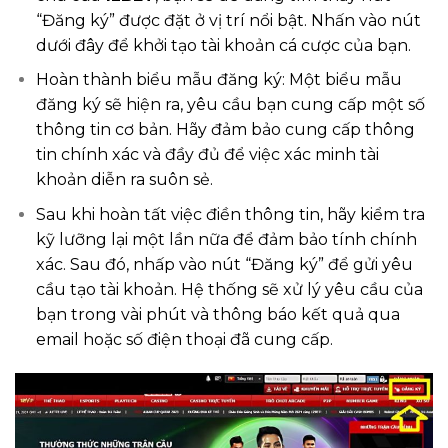
“Đăng ký” được đặt ở vị trí nổi bật. Nhấn vào nút
dưới đây để khởi tạo tài khoản cá cược của bạn.
Hoàn thành biểu mẫu đăng ký: Một biểu mẫu
đăng ký sẽ hiện ra, yêu cầu bạn cung cấp một số
thông tin cơ bản. Hãy đảm bảo cung cấp thông
tin chính xác và đầy đủ để việc xác minh tài
khoản diễn ra suôn sẻ.
Sau khi hoàn tất việc điền thông tin, hãy kiểm tra
kỹ lưỡng lại một lần nữa để đảm bảo tính chính
xác. Sau đó, nhấp vào nút “Đăng ký” để gửi yêu
cầu tạo tài khoản. Hệ thống sẽ xử lý yêu cầu của
bạn trong vài phút và thông báo kết quả qua
email hoặc số điện thoại đã cung cấp.