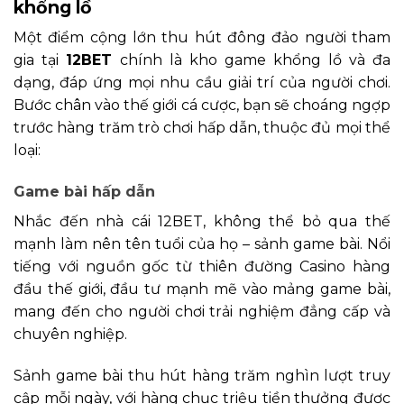
khổng lồ
Một điểm cộng lớn thu hút đông đảo người tham
gia tại
12BET
chính là kho game khổng lồ và đa
dạng, đáp ứng mọi nhu cầu giải trí của người chơi.
Bước chân vào thế giới cá cược, bạn sẽ choáng ngợp
trước hàng trăm trò chơi hấp dẫn, thuộc đủ mọi thể
loại:
Game bài hấp dẫn
Nhắc đến nhà cái 12BET, không thể bỏ qua thế
mạnh làm nên tên tuổi của họ – sảnh game bài. Nổi
tiếng với nguồn gốc từ thiên đường Casino hàng
đầu thế giới, đầu tư mạnh mẽ vào mảng game bài,
mang đến cho người chơi trải nghiệm đẳng cấp và
chuyên nghiệp.
Sảnh game bài thu hút hàng trăm nghìn lượt truy
cập mỗi ngày, với hàng chục triệu tiền thưởng được