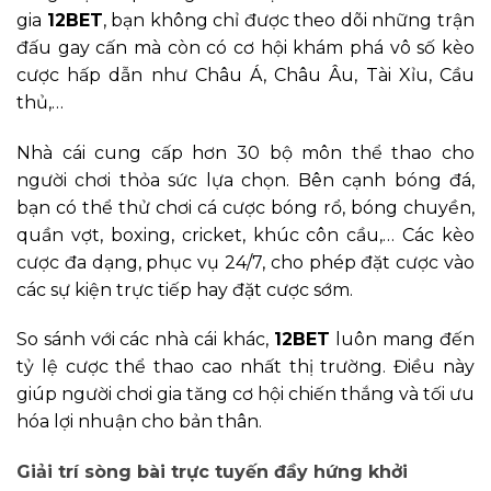
gia
12BET
, bạn không chỉ được theo dõi những trận
đấu gay cấn mà còn có cơ hội khám phá vô số kèo
cược hấp dẫn như Châu Á, Châu Âu, Tài Xỉu, Cầu
thủ,…
Nhà cái cung cấp hơn 30 bộ môn thể thao cho
người chơi thỏa sức lựa chọn. Bên cạnh bóng đá,
bạn có thể thử chơi cá cược bóng rổ, bóng chuyền,
quần vợt, boxing, cricket, khúc côn cầu,… Các kèo
cược đa dạng, phục vụ 24/7, cho phép đặt cược vào
các sự kiện trực tiếp hay đặt cược sớm.
So sánh với các nhà cái khác,
12BET
luôn mang đến
tỷ lệ cược thể thao cao nhất thị trường. Điều này
giúp người chơi gia tăng cơ hội chiến thắng và tối ưu
hóa lợi nhuận cho bản thân.
Giải trí sòng bài trực tuyến đầy hứng khởi