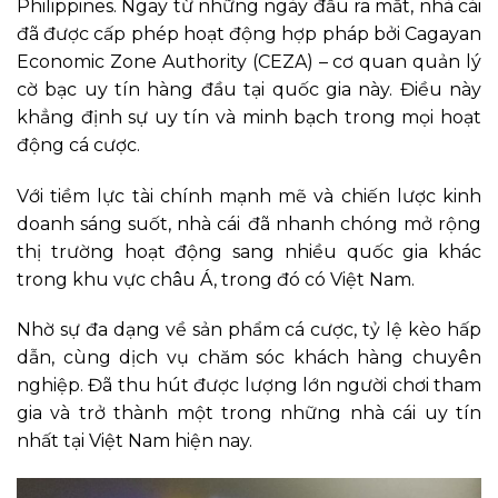
Philippines. Ngay từ những ngày đầu ra mắt, nhà cái
đã được cấp phép hoạt động hợp pháp bởi Cagayan
Economic Zone Authority (CEZA) – cơ quan quản lý
cờ bạc uy tín hàng đầu tại quốc gia này. Điều này
khẳng định sự uy tín và minh bạch trong mọi hoạt
động cá cược.
Với tiềm lực tài chính mạnh mẽ và chiến lược kinh
doanh sáng suốt, nhà cái
đã nhanh chóng mở rộng
thị trường hoạt động sang nhiều quốc gia khác
trong khu vực châu Á, trong đó có Việt Nam.
Nhờ sự đa dạng về sản phẩm cá cược, tỷ lệ kèo hấp
dẫn, cùng dịch vụ chăm sóc khách hàng chuyên
nghiệp. Đã thu hút được lượng lớn người chơi tham
gia và trở thành một trong những nhà cái uy tín
nhất tại Việt Nam hiện nay.