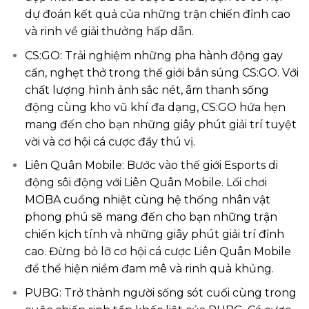
dự đoán kết quả của những trận chiến đỉnh cao
và rinh về giải thưởng hấp dẫn.
CS:GO: Trải nghiệm những pha hành động gay
cấn, nghẹt thở trong thế giới bắn súng CS:GO. Với
chất lượng hình ảnh sắc nét, âm thanh sống
động cùng kho vũ khí đa dạng, CS:GO hứa hẹn
mang đến cho bạn những giây phút giải trí tuyệt
vời và cơ hội cá cược đầy thú vị.
Liên Quân Mobile: Bước vào thế giới Esports di
động sôi động với Liên Quân Mobile. Lối chơi
MOBA cuồng nhiệt cùng hệ thống nhân vật
phong phú sẽ mang đến cho bạn những trận
chiến kịch tính và những giây phút giải trí đỉnh
cao. Đừng bỏ lỡ cơ hội cá cược Liên Quân Mobile
để thể hiện niềm đam mê và rinh quà khủng.
PUBG: Trở thành người sống sót cuối cùng trong