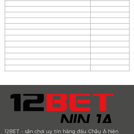
12BET
- sân chơi uy tín hàng đầu Châu Á hiện