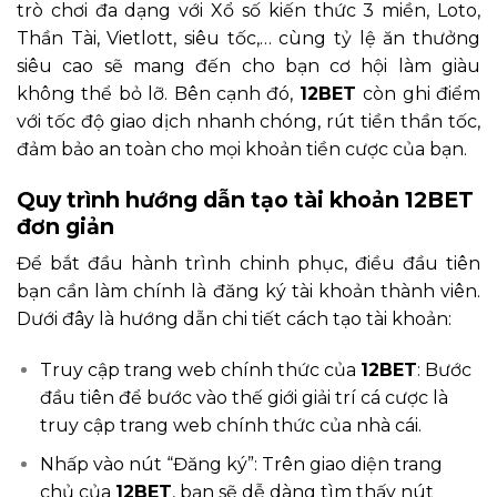
trò chơi đa dạng với Xổ số kiến thức 3 miền, Loto,
Thần Tài, Vietlott, siêu tốc,… cùng tỷ lệ ăn thưởng
siêu cao sẽ mang đến cho bạn cơ hội làm giàu
không thể bỏ lỡ. Bên cạnh đó,
12BET
còn ghi điểm
với tốc độ giao dịch nhanh chóng, rút tiền thần tốc,
đảm bảo an toàn cho mọi khoản tiền cược của bạn.
Quy trình hướng dẫn tạo tài khoản 12BET
đơn giản
Để bắt đầu hành trình chinh phục, điều đầu tiên
bạn cần làm chính là đăng ký tài khoản thành viên.
Dưới đây là hướng dẫn chi tiết cách tạo tài khoản:
Truy cập trang web chính thức của
12BET
: Bước
đầu tiên để bước vào thế giới giải trí cá cược là
truy cập trang web chính thức của nhà cái.
Nhấp vào nút “Đăng ký”: Trên giao diện trang
chủ của
12BET
, bạn sẽ dễ dàng tìm thấy nút