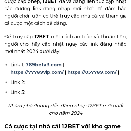
được cấp phép,
12BET
đã và đang liên tục cập nhật
các đường link đăng nhập mới nhất để đảm bảo
người chơi luôn có thể truy cập nhà cái và tham gia
cá cược một cách dễ dàng.
Để truy cập
12BET
một cách an toàn và thuận tiện,
người chơi hãy cập nhật ngay các link đăng nhập
mới nhất 2024 dưới đây:
Link 1:
789beta3.com
|
https://77789vip.com/
|
https://057789.com/
|
Link 2:
Link 3:
Khám phá đường dẫn đăng nhập 12BET mới nhất
cho năm 2024
Cá cược tại nhà cái 12BET với kho game