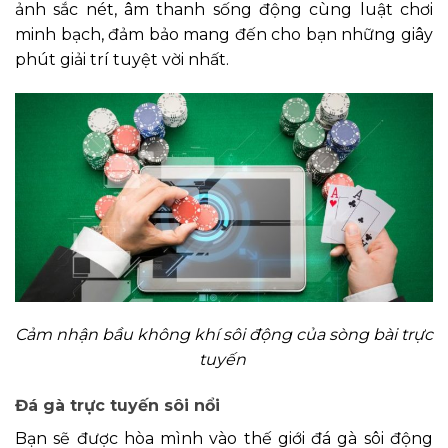
ảnh sắc nét, âm thanh sống động cùng luật chơi
minh bạch, đảm bảo mang đến cho bạn những giây
phút giải trí tuyệt vời nhất.
Cảm nhận bầu không khí sôi động của sòng bài trực
tuyến
Đá gà trực tuyến sôi nổi
Bạn sẽ được hòa mình vào thế giới đá gà sôi động