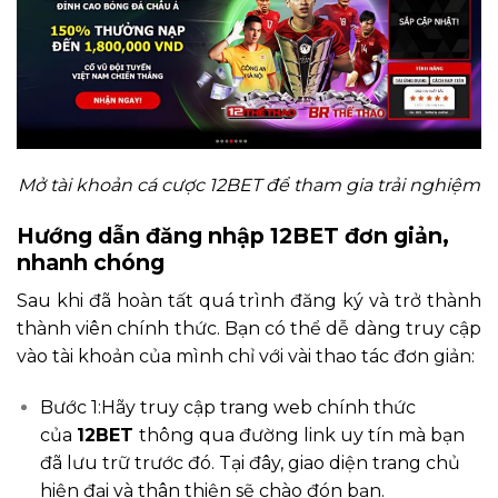
Mở tài khoản cá cược 12BET để tham gia trải nghiệm
Hướng dẫn đăng nhập 12BET đơn giản,
nhanh chóng
Sau khi đã hoàn tất quá trình đăng ký và trở thành
thành viên chính thức. Bạn có thể dễ dàng truy cập
vào tài khoản của mình chỉ với vài thao tác đơn giản:
Bước 1:Hãy truy cập trang web chính thức
của
12BET
thông qua đường link uy tín mà bạn
đã lưu trữ trước đó. Tại đây, giao diện trang chủ
hiện đại và thân thiện sẽ chào đón bạn.