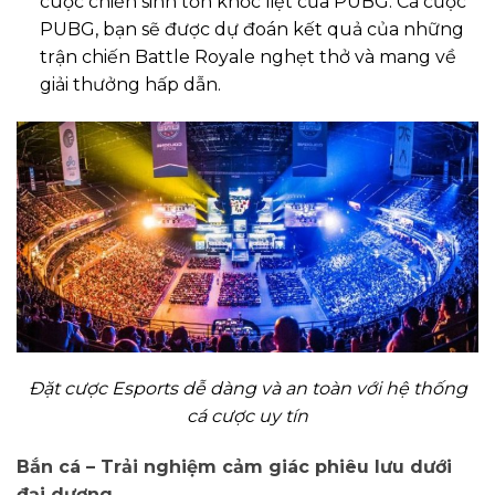
cuộc chiến sinh tồn khốc liệt của PUBG. Cá cược
PUBG, bạn sẽ được dự đoán kết quả của những
trận chiến Battle Royale nghẹt thở và mang về
giải thưởng hấp dẫn.
Đặt cược Esports dễ dàng và an toàn với hệ thống
cá cược uy tín
Bắn cá – Trải nghiệm cảm giác phiêu lưu dưới
đại dương