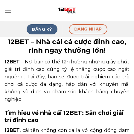
Skip
to
content
ĐĂNG NHẬP
ĐĂNG KÝ
12BET – Nhà cái cá cược đỉnh cao,
rinh ngay thưởng lớn!
12BET
– Nơi bạn có thể tận hưởng những giây phút
giải trí đỉnh cao cùng tỷ lệ thắng cược cao ngất
ngưởng. Tại đây, bạn sẽ được trải nghiệm các trò
chơi cá cược đa dạng, hấp dẫn với khuyến mãi
khủng và dịch vụ chăm sóc khách hàng chuyên
nghiệp.
Tìm hiểu về nhà cái 12BET: Sân chơi giải
trí đỉnh cao
12BET
, cái tên không còn xa lạ với cộng đồng đam