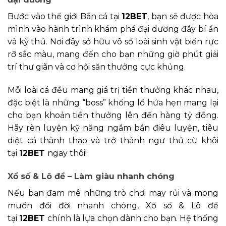
Bước vào thế giới Bắn cá tại
12BET
, bạn sẽ được hòa
mình vào hành trình khám phá đại dương đầy bí ẩn
và kỳ thú. Nơi đây sở hữu vô số loài sinh vật biển rực
rỡ sắc màu, mang đến cho bạn những giờ phút giải
trí thư giãn và cơ hội săn thưởng cực khủng.
Mỗi loài cá đều mang giá trị tiền thưởng khác nhau,
đặc biệt là những “boss” khổng lồ hứa hẹn mang lại
cho bạn khoản tiền thưởng lên đến hàng tỷ đồng.
Hãy rèn luyện kỹ năng ngắm bắn điêu luyện, tiêu
diệt cá thành thạo và trở thành ngư thủ cừ khôi
tại
12BET
ngay thôi!
Xổ số & Lô đề – Làm giàu nhanh chóng
Nếu bạn đam mê những trò chơi may rủi và mong
muốn đổi đời nhanh chóng, Xổ số & Lô đề
tại
12BET
chính là lựa chọn dành cho bạn. Hệ thống