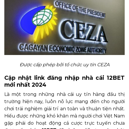
Được cấp phép bởi tổ chức uy tín CEZA
Cập nhật link đăng nhập nhà cái 12BET
mới nhất 2024
Là một trong những nhà cái uy tín hàng đầu thị
trường hiện nay, luôn nỗ lực mang đến cho người
chơi trải nghiệm giải trí an toàn và thuận tiện nhất.
Hiểu được những khó khăn mà người chơi Việt Nam
gặp phải do hoạt động cá cược trực tuyến chưa