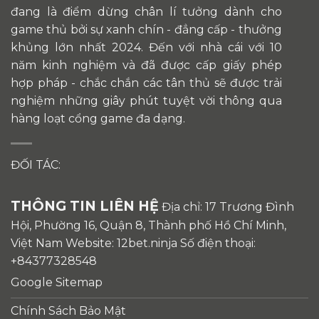
đang là điểm dừng chân lí tưởng dành cho
game thủ bởi sự xanh chín - đẳng cấp - thưởng
khủng lớn nhất 2024. Đến với nhà cái với 10
năm kinh nghiệm và đã được cấp giấy phép
hợp pháp - chắc chắn các tân thủ sẽ được trải
nghiệm những giây phút tuyệt vời thông qua
hàng loạt cổng game đa dạng.
ĐỐI TÁC:
THÔNG TIN LIÊN HỆ
Địa chỉ: 17 Trương Đình
Hội, Phường 16, Quận 8, Thành phố Hồ Chí Minh,
Việt Nam Website: 12bet.ninja Số điện thoại:
+84377328548
Google Sitemap
Chính Sách Bảo Mật