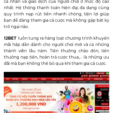
cá nhân và giao dịch của người chơi ở mức độ cao
nhất. Hệ thống thanh toán hiện đại, đa dạng cùng
quy trình nạp rút tiền nhanh chóng, tiện lợi giúp
bạn dễ dàng tham gia cá cược mà không gặp bất kỳ
trở ngại nào.
12BET
luôn tung ra hàng loạt chương trình khuyến
mãi hấp dẫn dành cho người chơi mới và cả những
thành viên lâu năm. Tiền thưởng chào đón, tiền
thưởng nạp tiền, hoàn trả cược thua,… là những ưu
đãi mà bạn không thể bỏ qua khi tham gia cá cược.