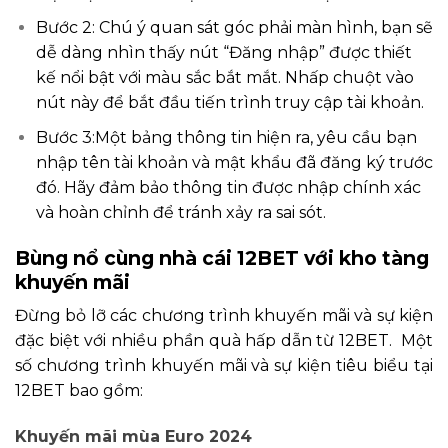
Bước 2: Chú ý quan sát góc phải màn hình, bạn sẽ
dễ dàng nhìn thấy nút “Đăng nhập” được thiết
kế nổi bật với màu sắc bắt mắt. Nhấp chuột vào
nút này để bắt đầu tiến trình truy cập tài khoản.
Bước 3:Một bảng thông tin hiện ra, yêu cầu bạn
nhập tên tài khoản và mật khẩu đã đăng ký trước
đó. Hãy đảm bảo thông tin được nhập chính xác
và hoàn chỉnh để tránh xảy ra sai sót.
Bùng nổ cùng nhà cái 12BET với kho tàng
khuyến mãi
Đừng bỏ lỡ các chương trình khuyến mãi và sự kiện
đặc biệt với nhiều phần quà hấp dẫn từ 12BET. Một
số chương trình khuyến mãi và sự kiện tiêu biểu tại
12BET bao gồm:
Khuyến mãi mùa Euro 2024