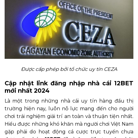
Được cấp phép bởi tổ chức uy tín CEZA
Cập nhật link đăng nhập nhà cái 12BET
mới nhất 2024
Là một trong những nhà cái uy tín hàng đầu thị
trường hiện nay, luôn nỗ lực mang đến cho người
chơi trải nghiệm giải trí an toàn và thuận tiện nhất.
Hiểu được những khó khăn mà người chơi Việt Nam
gặp phải do hoạt động cá cược trực tuyến chưa