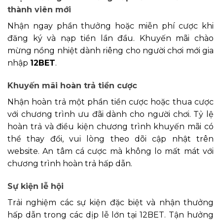
thành viên mới
Nhận ngay phần thưởng hoặc miễn phí cược khi
đăng ký và nạp tiền lần đầu. Khuyến mãi chào
mừng nồng nhiệt dành riêng cho người chơi mới gia
nhập
12BET
.
Khuyến mãi hoàn trả tiền cược
Nhận hoàn trả một phần tiền cược hoặc thua cược
với chương trình ưu đãi dành cho người chơi. Tỷ lệ
hoàn trả và điều kiện chương trình khuyến mãi có
thể thay đổi, vui lòng theo dõi cập nhật trên
website. An tâm cá cược mà không lo mất mát với
chương trình hoàn trả hấp dẫn.
Sự kiện lễ hội
Trải nghiệm các sự kiện đặc biệt và nhận thưởng
hấp dẫn trong các dịp lễ lớn tại 12BET. Tận hưởng