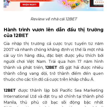
Review về nhà cái 12BET
Hành trình vươn lên dẫn đầu thị trường
của 12BET
Gia nhập thị trường cá cược trực tuyến từ năm
2007 và nhanh chóng khẳng định vị thế là một nhà
cái uy tín hàng đầu, đặc biệt được yêu thích bởi
người chơi Việt Nam. Trải qua hơn 17 năm hình
thành và phát triển,
12BET
đã gặt hái được nhiều
thành công vang dội, trở thành điểm đến quen
thuộc cho các tín đồ cá cược trên khắp châu Á.
12BET
được thành lập bởi Pacific Sea Marketing
International Ltd và đặt trụ sở chính tại thành phố
Manila, thủ phủ cờ bạc sôi động bậc nhất