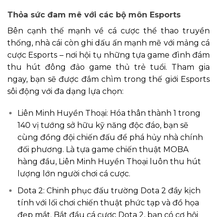
Thỏa sức đam mê với các bộ môn Esports
Bên cạnh thế mạnh về cá cược thể thao truyền
thống, nhà cái còn ghi dấu ấn mạnh mẽ với mảng cá
cược Esports – nơi hội tụ những tựa game đình đám
thu hút đông đảo game thủ trẻ tuổi. Tham gia
ngay, bạn sẽ được đắm chìm trong thế giới Esports
sôi động với đa dạng lựa chọn:
Liên Minh Huyền Thoại: Hóa thân thành 1 trong
140 vị tướng sở hữu kỹ năng độc đáo, bạn sẽ
cùng đồng đội chiến đấu để phá hủy nhà chính
đối phương. Là tựa game chiến thuật MOBA
hàng đầu, Liên Minh Huyền Thoại luôn thu hút
lượng lớn người chơi cá cược.
Dota 2: Chinh phục đấu trường Dota 2 đầy kịch
tính với lối chơi chiến thuật phức tạp và đồ họa
đẹp mắt. Bắt đầu cá cược Dota 2, bạn có cơ hội