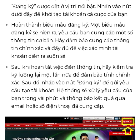
“Đăng ký” được đặt ở vị trí nổi bật. Nhấn vào nút
dưới đây để khởi tạo tài khoản cá cược của bạn.
Hoàn thành biểu mẫu đăng ký: Một biểu mẫu
đăng ký sẽ hiện ra, yêu cầu bạn cung cấp một số
thông tin cơ bản. Hãy đảm bảo cung cấp thông
tin chính xác và đầy đủ để việc xác minh tài
khoản diễn ra suôn sẻ.
Sau khi hoàn tất việc điền thông tin, hãy kiểm tra
kỹ lưỡng lại một lần nữa để đảm bảo tính chính
xác. Sau đó, nhấp vào nút “Đăng ký” để gửi yêu
cầu tạo tài khoản. Hệ thống sẽ xử lý yêu cầu của
bạn trong vài phút và thông báo kết quả qua
email hoặc số điện thoại đã cung cấp.