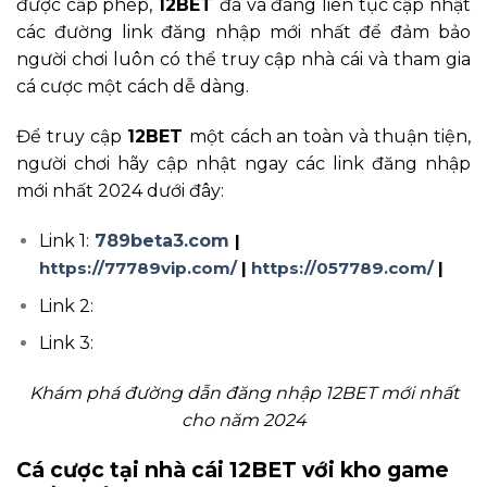
được cấp phép,
12BET
đã và đang liên tục cập nhật
các đường link đăng nhập mới nhất để đảm bảo
người chơi luôn có thể truy cập nhà cái và tham gia
cá cược một cách dễ dàng.
Để truy cập
12BET
một cách an toàn và thuận tiện,
người chơi hãy cập nhật ngay các link đăng nhập
mới nhất 2024 dưới đây:
Link 1:
789beta3.com
|
https://77789vip.com/
|
https://057789.com/
|
Link 2:
Link 3:
Khám phá đường dẫn đăng nhập 12BET mới nhất
cho năm 2024
Cá cược tại nhà cái 12BET với kho game