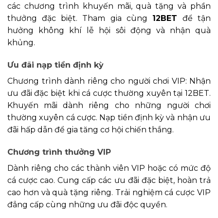
các chương trình khuyến mãi, quà tặng và phần
thưởng đặc biệt. Tham gia cùng
12BET
để tận
hưởng không khí lễ hội sôi động và nhận quà
khủng.
Ưu đãi nạp tiền định kỳ
Chương trình dành riêng cho người chơi VIP: Nhận
ưu đãi đặc biệt khi cá cược thường xuyên tại 12BET.
Khuyến mãi dành riêng cho những người chơi
thường xuyên cá cược. Nạp tiền định kỳ và nhận ưu
đãi hấp dẫn để gia tăng cơ hội chiến thắng.
Chương trình thưởng VIP
Dành riêng cho các thành viên VIP hoặc có mức độ
cá cược cao. Cung cấp các ưu đãi đặc biệt, hoàn trả
cao hơn và quà tặng riêng. Trải nghiệm cá cược VIP
đẳng cấp cùng những ưu đãi độc quyền.