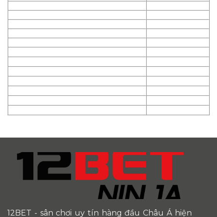
12BET
- sân chơi uy tín hàng đầu Châu Á hiện