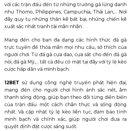
với các trận đấu đến từ những trường gà lừng danh
như Thomo, Philippines, Campuchia, Thái Lan,… Nơi
đây quy tụ những thần kê bất bại, những chiến kê
xuất sắc nhất tranh tài mãn nhãn.
Mang đến cho bạn đa dạng các hình thức đá gà
trực tuyến để thỏa mãn mọi nhu cầu, sở thích của
người chơi. Từ đá gà cựa dao, cựa sắt cho đến đá gà
nòi, đá gà Mỹ,… tất cả đều có mặt tại đây với tỷ lệ kèo
cược hấp dẫn và minh bạch.
12BET
sử dụng công nghệ truyền phát hiện đại,
mang đến cho người chơi hình ảnh sắc nét, âm
thanh sống động, giúp bạn theo dõi từng diễn biến
của trận đấu một cách chân thực và sống động
nhất. Và cập nhật tỷ lệ kèo liên tục, đảm bảo tính
minh bạch và chính xác, giúp người chơi đưa ra
quyết định đặt cược sáng suốt.