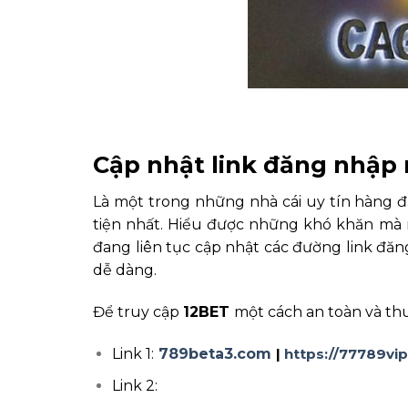
Cập nhật link đăng nhập 
Là một trong những nhà cái uy tín hàng đầ
tiện nhất. Hiểu được những khó khăn mà 
đang liên tục cập nhật các đường link đăn
dễ dàng.
Để truy cập
12BET
một cách an toàn và thu
Link 1:
789beta3.com
|
https://77789vi
Link 2: