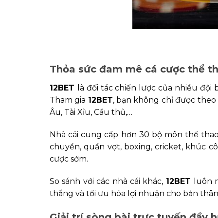
Thỏa sức đam mê cá cược thể t
12BET
là đối tác chiến lược của nhiều đội
Tham gia
12BET
, bạn không chỉ được theo
Âu, Tài Xỉu, Cầu thủ,…
Nhà cái cung cấp hơn 30 bộ môn thể thao 
chuyền, quần vợt, boxing, cricket, khúc c
cược sớm.
So sánh với các nhà cái khác,
12BET
luôn 
thắng và tối ưu hóa lợi nhuận cho bản thân
Giải trí sòng bài trực tuyến đầy