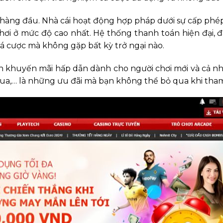
n hàng đầu. Nhà cái hoạt động hợp pháp dưới sự cấp phé
chơi ở mức độ cao nhất. Hệ thống thanh toán hiện đại,
cá cược mà không gặp bất kỳ trở ngại nào.
nh khuyến mãi hấp dẫn dành cho người chơi mới và cả n
hua,… là những ưu đãi mà bạn không thể bỏ qua khi tham