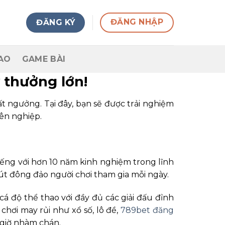
ĐĂNG NHẬP
ĐĂNG KÝ
AO
GAME BÀI
y thưởng lớn!
t ngưởng. Tại đây, bạn sẽ được trải nghiệm
ên nghiệp.
tiếng với hơn 10 năm kinh nghiệm trong lĩnh
út đông đảo người chơi tham gia mỗi ngày.
cá độ thể thao với đầy đủ các giải đấu đỉnh
chơi may rủi như xổ số, lô đề,
789bet đăng
giờ nhàm chán.