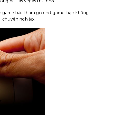
òng bài Las Vegas thu nhỏ.
nh game bài. Tham gia chơi game, bạn không
, chuyên nghiệp.