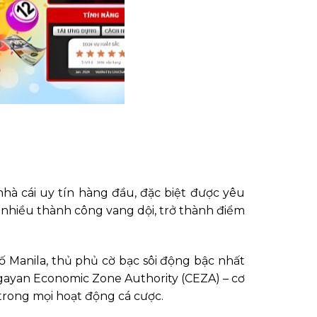
hà cái uy tín hàng đầu, đặc biệt được yêu
 nhiều thành công vang dội, trở thành điểm
hố Manila, thủ phủ cờ bạc sôi động bậc nhất
gayan Economic Zone Authority (CEZA) – cơ
 trong mọi hoạt động cá cược.