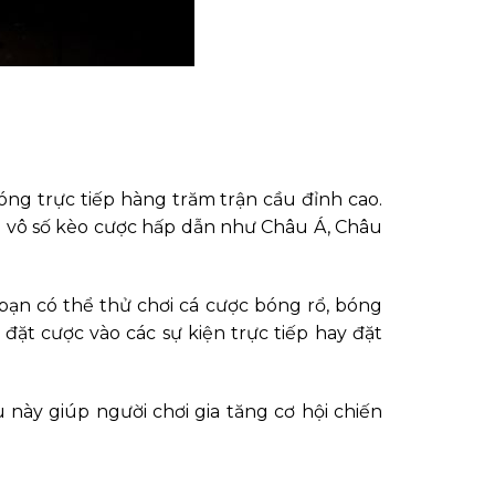
sóng trực tiếp hàng trăm trận cầu đỉnh cao.
á vô số kèo cược hấp dẫn như Châu Á, Châu
bạn có thể thử chơi cá cược bóng rổ, bóng
đặt cược vào các sự kiện trực tiếp hay đặt
 này giúp người chơi gia tăng cơ hội chiến