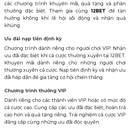
các chương trình khuyến mãi, quà tặng và phần
thưởng đặc biệt. Tham gia cùng
12BET
để tận
hưởng không khí lễ hội sôi động và nhận quà
khủng.
Ưu đãi nạp tiền định kỳ
Chương trình dành riêng cho người chơi VIP: Nhận
ưu đãi đặc biệt khi cá cược thường xuyên tại 12BET.
Khuyến mãi dành riêng cho những người chơi
thường xuyên cá cược. Nạp tiền định kỳ và nhận ưu
đãi hấp dẫn để gia tăng cơ hội chiến thắng.
Chương trình thưởng VIP
Dành riêng cho các thành viên VIP hoặc có mức độ
cá cược cao. Cung cấp các ưu đãi đặc biệt, hoàn trả
cao hơn và quà tặng riêng. Trải nghiệm cá cược VIP
đẳng cấp cùng những ưu đãi độc quyền.