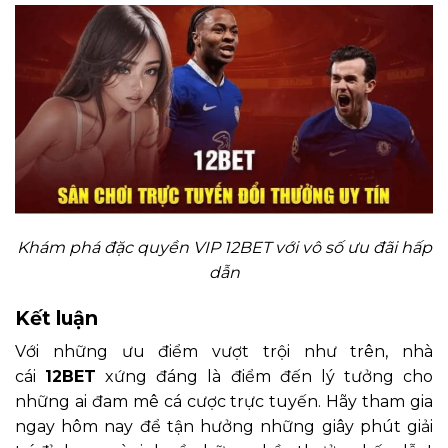
Khám phá đặc quyền VIP 12BET với vô số ưu đãi hấp
dẫn
Kết luận
Với những ưu điểm vượt trội như trên, nhà
cái
12BET
xứng đáng là điểm đến lý tưởng cho
những ai đam mê cá cược trực tuyến. Hãy tham gia
ngay hôm nay để tận hưởng những giây phút giải