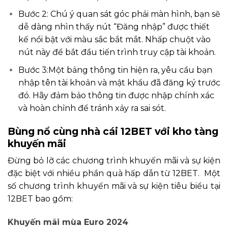
Bước 2: Chú ý quan sát góc phải màn hình, bạn sẽ
dễ dàng nhìn thấy nút “Đăng nhập” được thiết
kế nổi bật với màu sắc bắt mắt. Nhấp chuột vào
nút này để bắt đầu tiến trình truy cập tài khoản.
Bước 3:Một bảng thông tin hiện ra, yêu cầu bạn
nhập tên tài khoản và mật khẩu đã đăng ký trước
đó. Hãy đảm bảo thông tin được nhập chính xác
và hoàn chỉnh để tránh xảy ra sai sót.
Bùng nổ cùng nhà cái 12BET với kho tàng
khuyến mãi
Đừng bỏ lỡ các chương trình khuyến mãi và sự kiện
đặc biệt với nhiều phần quà hấp dẫn từ 12BET. Một
số chương trình khuyến mãi và sự kiện tiêu biểu tại
12BET bao gồm:
Khuyến mãi mùa Euro 2024