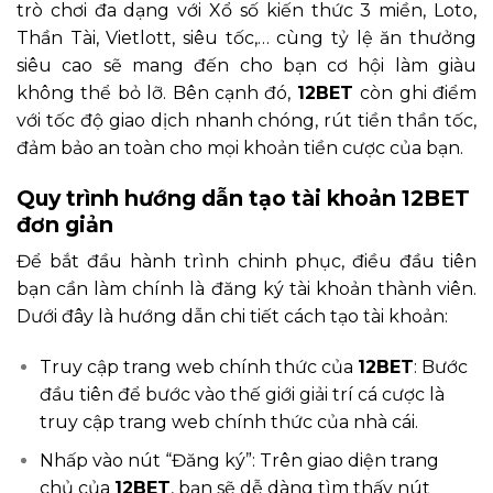
trò chơi đa dạng với Xổ số kiến thức 3 miền, Loto,
Thần Tài, Vietlott, siêu tốc,… cùng tỷ lệ ăn thưởng
siêu cao sẽ mang đến cho bạn cơ hội làm giàu
không thể bỏ lỡ. Bên cạnh đó,
12BET
còn ghi điểm
với tốc độ giao dịch nhanh chóng, rút tiền thần tốc,
đảm bảo an toàn cho mọi khoản tiền cược của bạn.
Quy trình hướng dẫn tạo tài khoản 12BET
đơn giản
Để bắt đầu hành trình chinh phục, điều đầu tiên
bạn cần làm chính là đăng ký tài khoản thành viên.
Dưới đây là hướng dẫn chi tiết cách tạo tài khoản:
Truy cập trang web chính thức của
12BET
: Bước
đầu tiên để bước vào thế giới giải trí cá cược là
truy cập trang web chính thức của nhà cái.
Nhấp vào nút “Đăng ký”: Trên giao diện trang
chủ của
12BET
, bạn sẽ dễ dàng tìm thấy nút