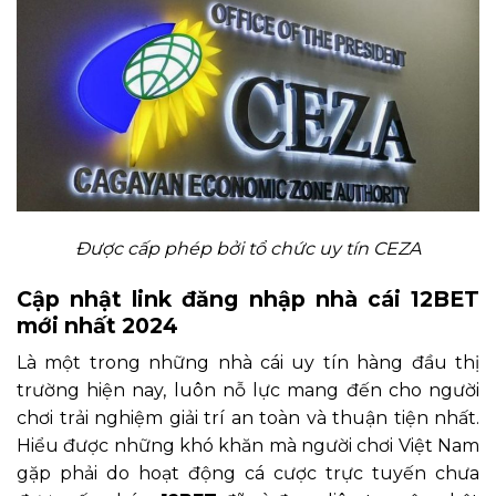
Được cấp phép bởi tổ chức uy tín CEZA
Cập nhật link đăng nhập nhà cái 12BET
mới nhất 2024
Là một trong những nhà cái uy tín hàng đầu thị
trường hiện nay, luôn nỗ lực mang đến cho người
chơi trải nghiệm giải trí an toàn và thuận tiện nhất.
Hiểu được những khó khăn mà người chơi Việt Nam
gặp phải do hoạt động cá cược trực tuyến chưa