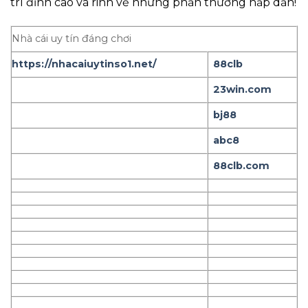
trí đỉnh cao và rinh về những phần thưởng hấp dẫn!
Nhà cái uy tín đáng chơi
https://nhacaiuytinso1.net/
88clb
23win.com
bj88
abc8
88clb.com