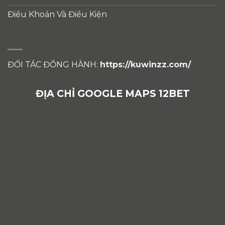
Điều Khoản Và Điều Kiện
ĐỐI TÁC ĐỒNG HÀNH:
https://kuwinzz.com/
ĐỊA CHỈ GOOGLE MAPS 12BET