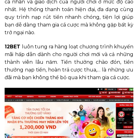
cá nhân và giao dịch của người chơi ở mức độ cao
nhất. Hệ thống thanh toán hiện đại, đa dạng cùng
quy trình nạp rút tiền nhanh chóng, tiện lợi giúp
bạn dễ dàng tham gia cá cược mà không gặp bất kỳ
trở ngại nào.
12BET
luôn tung ra hàng loạt chương trình khuyến
mãi hấp dẫn dành cho người chơi mới và cả những
thành viên lâu năm. Tiền thưởng chào đón, tiền
thưởng nạp tiền, hoàn trả cược thua,… là những ưu
đãi mà bạn không thể bỏ qua khi tham gia cá cược.