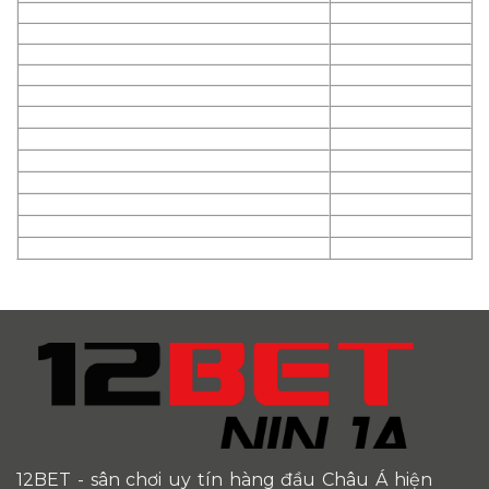
12BET
- sân chơi uy tín hàng đầu Châu Á hiện