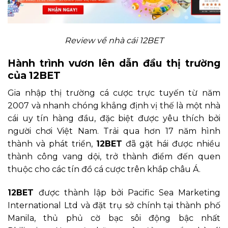
Review về nhà cái 12BET
Hành trình vươn lên dẫn đầu thị trường
của 12BET
Gia nhập thị trường cá cược trực tuyến từ năm
2007 và nhanh chóng khẳng định vị thế là một nhà
cái uy tín hàng đầu, đặc biệt được yêu thích bởi
người chơi Việt Nam. Trải qua hơn 17 năm hình
thành và phát triển,
12BET
đã gặt hái được nhiều
thành công vang dội, trở thành điểm đến quen
thuộc cho các tín đồ cá cược trên khắp châu Á.
12BET
được thành lập bởi Pacific Sea Marketing
International Ltd và đặt trụ sở chính tại thành phố
Manila, thủ phủ cờ bạc sôi động bậc nhất