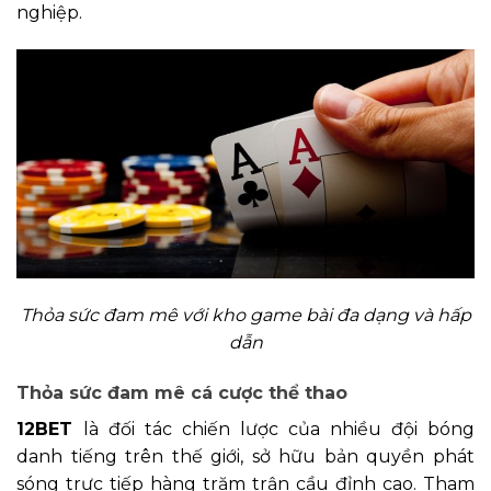
nghiệp.
Thỏa sức đam mê với kho game bài đa dạng và hấp
dẫn
Thỏa sức đam mê cá cược thể thao
12BET
là đối tác chiến lược của nhiều đội bóng
danh tiếng trên thế giới, sở hữu bản quyền phát
sóng trực tiếp hàng trăm trận cầu đỉnh cao. Tham