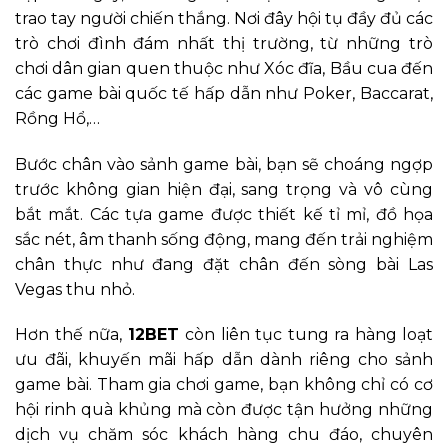
trao tay người chiến thắng. Nơi đây hội tụ đầy đủ các
trò chơi đình đám nhất thị trường, từ những trò
chơi dân gian quen thuộc như Xóc đĩa, Bầu cua đến
các game bài quốc tế hấp dẫn như Poker, Baccarat,
Rồng Hổ,…
Bước chân vào sảnh game bài, bạn sẽ choáng ngợp
trước không gian hiện đại, sang trọng và vô cùng
bắt mắt. Các tựa game được thiết kế tỉ mỉ, đồ họa
sắc nét, âm thanh sống động, mang đến trải nghiệm
chân thực như đang đặt chân đến sòng bài Las
Vegas thu nhỏ.
Hơn thế nữa,
12BET
còn liên tục tung ra hàng loạt
ưu đãi, khuyến mãi hấp dẫn dành riêng cho sảnh
game bài. Tham gia chơi game, bạn không chỉ có cơ
hội rinh quà khủng mà còn được tận hưởng những
dịch vụ chăm sóc khách hàng chu đáo, chuyên