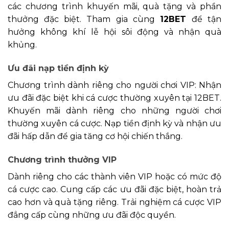
các chương trình khuyến mãi, quà tặng và phần
thưởng đặc biệt. Tham gia cùng
12BET
để tận
hưởng không khí lễ hội sôi động và nhận quà
khủng.
Ưu đãi nạp tiền định kỳ
Chương trình dành riêng cho người chơi VIP: Nhận
ưu đãi đặc biệt khi cá cược thường xuyên tại 12BET.
Khuyến mãi dành riêng cho những người chơi
thường xuyên cá cược. Nạp tiền định kỳ và nhận ưu
đãi hấp dẫn để gia tăng cơ hội chiến thắng.
Chương trình thưởng VIP
Dành riêng cho các thành viên VIP hoặc có mức độ
cá cược cao. Cung cấp các ưu đãi đặc biệt, hoàn trả
cao hơn và quà tặng riêng. Trải nghiệm cá cược VIP
đẳng cấp cùng những ưu đãi độc quyền.