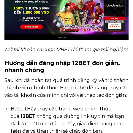
Mở tài khoản cá cược 12BET để tham gia trải nghiệm
Hướng dẫn đăng nhập 12BET đơn giản,
nhanh chóng
Sau khi đã hoàn tất quá trình đăng ký và trở thành
thành viên chính thức. Bạn có thể dễ dàng truy cập
vào tài khoản của mình chỉ với vài thao tác đơn giản:
Bước 1:Hãy truy cập trang web chính thức
của
12BET
thông qua đường link uy tín mà bạn
đã lưu trữ trước đó. Tại đây, giao diện trang chủ
hiện đại và thân thiện sẽ chào đón bạn.