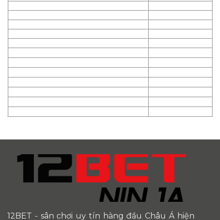
12BET
- sân chơi uy tín hàng đầu Châu Á hiện