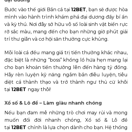
Bước vào thế giới Bắn cá tại
12BET
, bạn sẽ được hòa
mình vào hành trình khám phá đại dương đầy bí ẩn
và kỳ thú. Nơi đây sở hữu vô số loài sinh vật biển rực
rỡ sắc màu, mang đến cho bạn những giờ phút giải
trí thư giãn và cơ hội săn thưởng cực khủng.
Mỗi loài cá đều mang giá trị tiền thưởng khác nhau,
đặc biệt là những “boss” khổng lồ hứa hẹn mang lại
cho bạn khoản tiền thưởng lên đến hàng tỷ đồng.
Hãy rèn luyện kỹ năng ngắm bắn điêu luyện, tiêu
diệt cá thành thạo và trở thành ngư thủ cừ khôi
tại
12BET
ngay thôi!
Xổ số & Lô đề – Làm giàu nhanh chóng
Nếu bạn đam mê những trò chơi may rủi và mong
muốn đổi đời nhanh chóng, Xổ số & Lô đề
tại
12BET
chính là lựa chọn dành cho bạn. Hệ thống