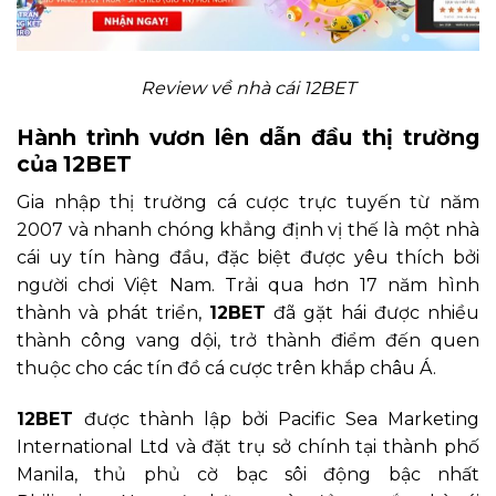
Review về nhà cái 12BET
Hành trình vươn lên dẫn đầu thị trường
của 12BET
Gia nhập thị trường cá cược trực tuyến từ năm
2007 và nhanh chóng khẳng định vị thế là một nhà
cái uy tín hàng đầu, đặc biệt được yêu thích bởi
người chơi Việt Nam. Trải qua hơn 17 năm hình
thành và phát triển,
12BET
đã gặt hái được nhiều
thành công vang dội, trở thành điểm đến quen
thuộc cho các tín đồ cá cược trên khắp châu Á.
12BET
được thành lập bởi Pacific Sea Marketing
International Ltd và đặt trụ sở chính tại thành phố
Manila, thủ phủ cờ bạc sôi động bậc nhất