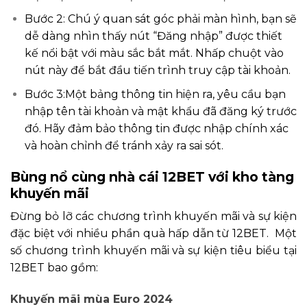
Bước 2: Chú ý quan sát góc phải màn hình, bạn sẽ
dễ dàng nhìn thấy nút “Đăng nhập” được thiết
kế nổi bật với màu sắc bắt mắt. Nhấp chuột vào
nút này để bắt đầu tiến trình truy cập tài khoản.
Bước 3:Một bảng thông tin hiện ra, yêu cầu bạn
nhập tên tài khoản và mật khẩu đã đăng ký trước
đó. Hãy đảm bảo thông tin được nhập chính xác
và hoàn chỉnh để tránh xảy ra sai sót.
Bùng nổ cùng nhà cái 12BET với kho tàng
khuyến mãi
Đừng bỏ lỡ các chương trình khuyến mãi và sự kiện
đặc biệt với nhiều phần quà hấp dẫn từ 12BET. Một
số chương trình khuyến mãi và sự kiện tiêu biểu tại
12BET bao gồm:
Khuyến mãi mùa Euro 2024