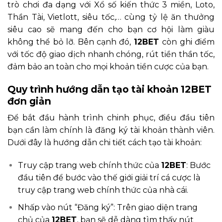
trò chơi đa dạng với Xổ số kiến thức 3 miền, Loto,
Thần Tài, Vietlott, siêu tốc,… cùng tỷ lệ ăn thưởng
siêu cao sẽ mang đến cho bạn cơ hội làm giàu
không thể bỏ lỡ. Bên cạnh đó,
12BET
còn ghi điểm
với tốc độ giao dịch nhanh chóng, rút tiền thần tốc,
đảm bảo an toàn cho mọi khoản tiền cược của bạn.
Quy trình hướng dẫn tạo tài khoản 12BET
đơn giản
Để bắt đầu hành trình chinh phục, điều đầu tiên
bạn cần làm chính là đăng ký tài khoản thành viên.
Dưới đây là hướng dẫn chi tiết cách tạo tài khoản:
Truy cập trang web chính thức của
12BET
: Bước
đầu tiên để bước vào thế giới giải trí cá cược là
truy cập trang web chính thức của nhà cái.
Nhấp vào nút “Đăng ký”: Trên giao diện trang
chủ của
12BET
, bạn sẽ dễ dàng tìm thấy nút