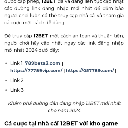
được cấp phép,
12BET
đã và đang liên tục cập nhật
các đường link đăng nhập mới nhất để đảm bảo
người chơi luôn có thể truy cập nhà cái và tham gia
cá cược một cách dễ dàng.
Để truy cập
12BET
một cách an toàn và thuận tiện,
người chơi hãy cập nhật ngay các link đăng nhập
mới nhất 2024 dưới đây:
Link 1:
789beta3.com
|
https://77789vip.com/
|
https://057789.com/
|
Link 2:
Link 3:
Khám phá đường dẫn đăng nhập 12BET mới nhất
cho năm 2024
Cá cược tại nhà cái 12BET với kho game