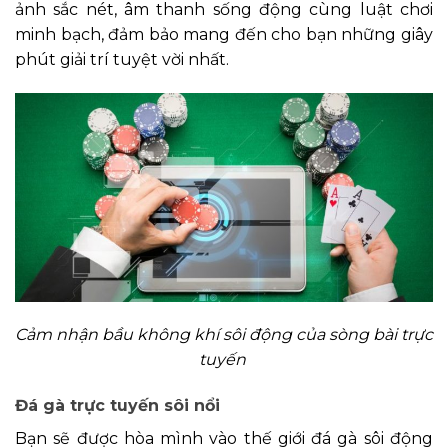
ảnh sắc nét, âm thanh sống động cùng luật chơi
minh bạch, đảm bảo mang đến cho bạn những giây
phút giải trí tuyệt vời nhất.
Cảm nhận bầu không khí sôi động của sòng bài trực
tuyến
Đá gà trực tuyến sôi nổi
Bạn sẽ được hòa mình vào thế giới đá gà sôi động