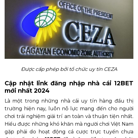
Được cấp phép bởi tổ chức uy tín CEZA
Cập nhật link đăng nhập nhà cái 12BET
mới nhất 2024
Là một trong những nhà cái uy tín hàng đầu thị
trường hiện nay, luôn nỗ lực mang đến cho người
chơi trải nghiệm giải trí an toàn và thuận tiện nhất.
Hiểu được những khó khăn mà người chơi Việt Nam
gặp phải do hoạt động cá cược trực tuyến chưa