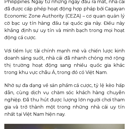
Philippines. Ngay từ những ngày đầu ra mắt, nhà cái
đã được cấp phép hoạt động hợp pháp bởi Cagayan
Economic Zone Authority (CEZA) – cơ quan quản lý
cờ bạc uy tín hàng đầu tại quốc gia này. Điều này
khẳng định sự uy tín và minh bạch trong mọi hoạt
động cá cược.
Với tiềm lực tài chính mạnh mẽ và chiến lược kinh
doanh sáng suốt, nhà cái
đã nhanh chóng mở rộng
thị trường hoạt động sang nhiều quốc gia khác
trong khu vực châu Á, trong đó có Việt Nam.
Nhờ sự đa dạng về sản phẩm cá cược, tỷ lệ kèo hấp
dẫn, cùng dịch vụ chăm sóc khách hàng chuyên
nghiệp. Đã thu hút được lượng lớn người chơi tham
gia và trở thành một trong những nhà cái uy tín
nhất tại Việt Nam hiện nay.