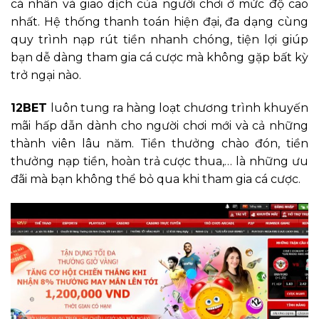
cá nhân và giao dịch của người chơi ở mức độ cao
nhất. Hệ thống thanh toán hiện đại, đa dạng cùng
quy trình nạp rút tiền nhanh chóng, tiện lợi giúp
bạn dễ dàng tham gia cá cược mà không gặp bất kỳ
trở ngại nào.
12BET
luôn tung ra hàng loạt chương trình khuyến
mãi hấp dẫn dành cho người chơi mới và cả những
thành viên lâu năm. Tiền thưởng chào đón, tiền
thưởng nạp tiền, hoàn trả cược thua,… là những ưu
đãi mà bạn không thể bỏ qua khi tham gia cá cược.