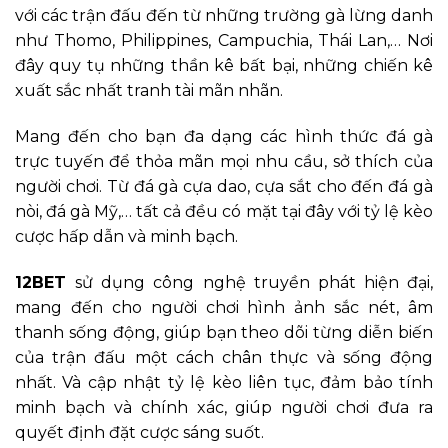
với các trận đấu đến từ những trường gà lừng danh
như Thomo, Philippines, Campuchia, Thái Lan,… Nơi
đây quy tụ những thần kê bất bại, những chiến kê
xuất sắc nhất tranh tài mãn nhãn.
Mang đến cho bạn đa dạng các hình thức đá gà
trực tuyến để thỏa mãn mọi nhu cầu, sở thích của
người chơi. Từ đá gà cựa dao, cựa sắt cho đến đá gà
nòi, đá gà Mỹ,… tất cả đều có mặt tại đây với tỷ lệ kèo
cược hấp dẫn và minh bạch.
12BET
sử dụng công nghệ truyền phát hiện đại,
mang đến cho người chơi hình ảnh sắc nét, âm
thanh sống động, giúp bạn theo dõi từng diễn biến
của trận đấu một cách chân thực và sống động
nhất. Và cập nhật tỷ lệ kèo liên tục, đảm bảo tính
minh bạch và chính xác, giúp người chơi đưa ra
quyết định đặt cược sáng suốt.