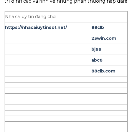
trí đỉnh cao và rinh về những phần thưởng hấp dẫn!
Nhà cái uy tín đáng chơi
https://nhacaiuytinso1.net/
88clb
23win.com
bj88
abc8
88clb.com