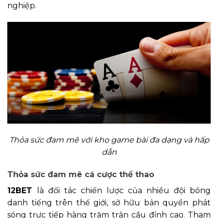
nghiệp.
Thỏa sức đam mê với kho game bài đa dạng và hấp
dẫn
Thỏa sức đam mê cá cược thể thao
12BET
là đối tác chiến lược của nhiều đội bóng
danh tiếng trên thế giới, sở hữu bản quyền phát
sóng trực tiếp hàng trăm trận cầu đỉnh cao. Tham