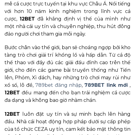
mê cá cược trực tuyến tại khu vực Châu Á. Nổi tiếng
với hơn 10 năm kinh nghiệm trong lĩnh vực cá
cược,
12BET
đã khẳng định vị thế của mình như
một nhà cái uy tín và chuyên nghiệp, thu hút đông
đảo người chơi tham gia mỗi ngày.
Bước chân vào thế giới, bạn sẽ choáng ngợp bởi kho
tàng trò chơi giải trí khổng lồ và hấp dẫn. Từ cá độ
thể thao với đầy đủ các giải đấu đỉnh cao trên thế
giới, cho đến các game bài truyền thống như Tiến
lên, Phỏm, Xì dách, hay những trò chơi may rủi như
xổ số, lô đề,
789bet đăng nhập
,
789BET link mới
,
12BET
đều mang đến cho bạn trải nghiệm cá cược
đa dạng và không bao giờ nhàm chán.
12BET
luôn đặt uy tín và sự minh bạch lên hàng
đầu. Nhà cái hoạt động hợp pháp dưới sự cấp phép
của tổ chức CEZA uy tín, cam kết bảo mật thông tin