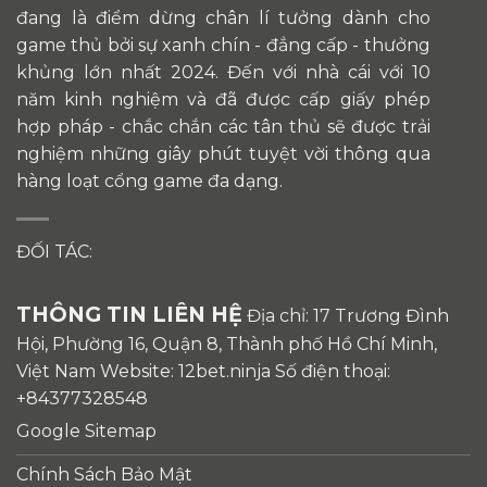
đang là điểm dừng chân lí tưởng dành cho
game thủ bởi sự xanh chín - đẳng cấp - thưởng
khủng lớn nhất 2024. Đến với nhà cái với 10
năm kinh nghiệm và đã được cấp giấy phép
hợp pháp - chắc chắn các tân thủ sẽ được trải
nghiệm những giây phút tuyệt vời thông qua
hàng loạt cổng game đa dạng.
ĐỐI TÁC:
THÔNG TIN LIÊN HỆ
Địa chỉ: 17 Trương Đình
Hội, Phường 16, Quận 8, Thành phố Hồ Chí Minh,
Việt Nam Website: 12bet.ninja Số điện thoại:
+84377328548
Google Sitemap
Chính Sách Bảo Mật