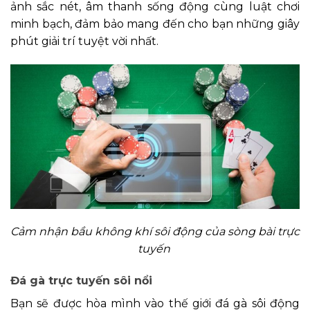
ảnh sắc nét, âm thanh sống động cùng luật chơi
minh bạch, đảm bảo mang đến cho bạn những giây
phút giải trí tuyệt vời nhất.
Cảm nhận bầu không khí sôi động của sòng bài trực
tuyến
Đá gà trực tuyến sôi nổi
Bạn sẽ được hòa mình vào thế giới đá gà sôi động