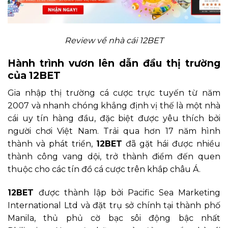
Review về nhà cái 12BET
Hành trình vươn lên dẫn đầu thị trường
của 12BET
Gia nhập thị trường cá cược trực tuyến từ năm
2007 và nhanh chóng khẳng định vị thế là một nhà
cái uy tín hàng đầu, đặc biệt được yêu thích bởi
người chơi Việt Nam. Trải qua hơn 17 năm hình
thành và phát triển,
12BET
đã gặt hái được nhiều
thành công vang dội, trở thành điểm đến quen
thuộc cho các tín đồ cá cược trên khắp châu Á.
12BET
được thành lập bởi Pacific Sea Marketing
International Ltd và đặt trụ sở chính tại thành phố
Manila, thủ phủ cờ bạc sôi động bậc nhất