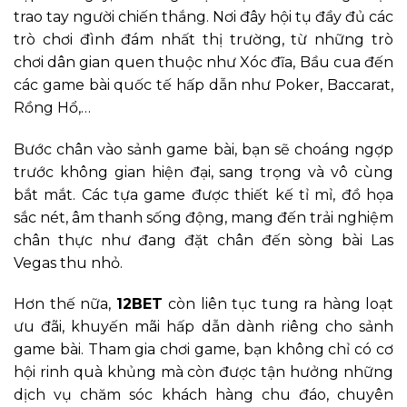
trao tay người chiến thắng. Nơi đây hội tụ đầy đủ các
trò chơi đình đám nhất thị trường, từ những trò
chơi dân gian quen thuộc như Xóc đĩa, Bầu cua đến
các game bài quốc tế hấp dẫn như Poker, Baccarat,
Rồng Hổ,…
Bước chân vào sảnh game bài, bạn sẽ choáng ngợp
trước không gian hiện đại, sang trọng và vô cùng
bắt mắt. Các tựa game được thiết kế tỉ mỉ, đồ họa
sắc nét, âm thanh sống động, mang đến trải nghiệm
chân thực như đang đặt chân đến sòng bài Las
Vegas thu nhỏ.
Hơn thế nữa,
12BET
còn liên tục tung ra hàng loạt
ưu đãi, khuyến mãi hấp dẫn dành riêng cho sảnh
game bài. Tham gia chơi game, bạn không chỉ có cơ
hội rinh quà khủng mà còn được tận hưởng những
dịch vụ chăm sóc khách hàng chu đáo, chuyên