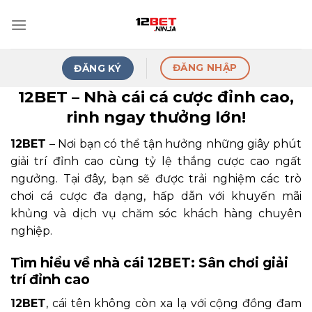
Skip
to
content
ĐĂNG NHẬP
ĐĂNG KÝ
12BET – Nhà cái cá cược đỉnh cao,
rinh ngay thưởng lớn!
12BET
– Nơi bạn có thể tận hưởng những giây phút
giải trí đỉnh cao cùng tỷ lệ thắng cược cao ngất
ngưởng. Tại đây, bạn sẽ được trải nghiệm các trò
chơi cá cược đa dạng, hấp dẫn với khuyến mãi
khủng và dịch vụ chăm sóc khách hàng chuyên
nghiệp.
Tìm hiểu về nhà cái 12BET: Sân chơi giải
trí đỉnh cao
12BET
, cái tên không còn xa lạ với cộng đồng đam