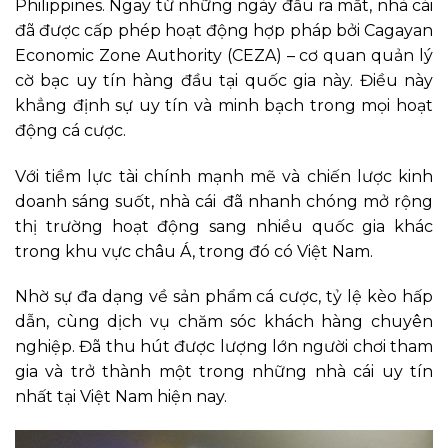
Philippines. Ngay từ những ngày đầu ra mắt, nhà cái
đã được cấp phép hoạt động hợp pháp bởi Cagayan
Economic Zone Authority (CEZA) – cơ quan quản lý
cờ bạc uy tín hàng đầu tại quốc gia này. Điều này
khẳng định sự uy tín và minh bạch trong mọi hoạt
động cá cược.
Với tiềm lực tài chính mạnh mẽ và chiến lược kinh
doanh sáng suốt, nhà cái
đã nhanh chóng mở rộng
thị trường hoạt động sang nhiều quốc gia khác
trong khu vực châu Á, trong đó có Việt Nam.
Nhờ sự đa dạng về sản phẩm cá cược, tỷ lệ kèo hấp
dẫn, cùng dịch vụ chăm sóc khách hàng chuyên
nghiệp. Đã thu hút được lượng lớn người chơi tham
gia và trở thành một trong những nhà cái uy tín
nhất tại Việt Nam hiện nay.