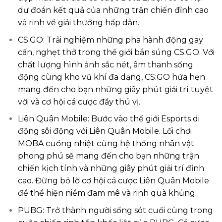
dự đoán kết quả của những trận chiến đỉnh cao
và rinh về giải thưởng hấp dẫn.
CS:GO: Trải nghiệm những pha hành động gay
cấn, nghẹt thở trong thế giới bắn súng CS:GO. Với
chất lượng hình ảnh sắc nét, âm thanh sống
động cùng kho vũ khí đa dạng, CS:GO hứa hẹn
mang đến cho bạn những giây phút giải trí tuyệt
vời và cơ hội cá cược đầy thú vị.
Liên Quân Mobile: Bước vào thế giới Esports di
động sôi động với Liên Quân Mobile. Lối chơi
MOBA cuồng nhiệt cùng hệ thống nhân vật
phong phú sẽ mang đến cho bạn những trận
chiến kịch tính và những giây phút giải trí đỉnh
cao. Đừng bỏ lỡ cơ hội cá cược Liên Quân Mobile
để thể hiện niềm đam mê và rinh quà khủng.
PUBG: Trở thành người sống sót cuối cùng trong