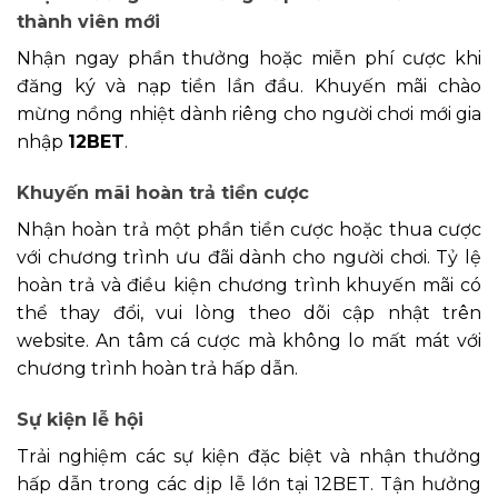
thành viên mới
Nhận ngay phần thưởng hoặc miễn phí cược khi
đăng ký và nạp tiền lần đầu. Khuyến mãi chào
mừng nồng nhiệt dành riêng cho người chơi mới gia
nhập
12BET
.
Khuyến mãi hoàn trả tiền cược
Nhận hoàn trả một phần tiền cược hoặc thua cược
với chương trình ưu đãi dành cho người chơi. Tỷ lệ
hoàn trả và điều kiện chương trình khuyến mãi có
thể thay đổi, vui lòng theo dõi cập nhật trên
website. An tâm cá cược mà không lo mất mát với
chương trình hoàn trả hấp dẫn.
Sự kiện lễ hội
Trải nghiệm các sự kiện đặc biệt và nhận thưởng
hấp dẫn trong các dịp lễ lớn tại 12BET. Tận hưởng