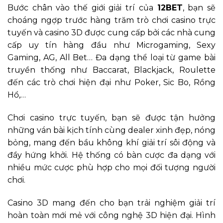
Bước chân vào thế giới giải trí của
12BET
, bạn sẽ
choáng ngợp trước hàng trăm trò chơi casino trực
tuyến và casino 3D được cung cấp bởi các nhà cung
cấp uy tín hàng đầu như Microgaming, Sexy
Gaming, AG, All Bet… Đa dạng thể loại từ game bài
truyền thống như Baccarat, Blackjack, Roulette
đến các trò chơi hiện đại như Poker, Sic Bo, Rồng
Hổ,…
Chơi casino trực tuyến, bạn sẽ được tận hưởng
những ván bài kịch tính cùng dealer xinh đẹp, nóng
bỏng, mang đến bầu không khí giải trí sôi động và
đầy hứng khởi. Hệ thống có bàn cược đa dạng với
nhiều mức cược phù hợp cho mọi đối tượng người
chơi.
Casino 3D mang đến cho bạn trải nghiệm giải trí
hoàn toàn mới mẻ với công nghệ 3D hiện đại. Hình