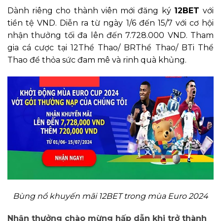
Dành riêng cho thành viên mới đăng ký
12BET
với
tiền tệ VND. Diễn ra từ ngày 1/6 đến 15/7 với cơ hội
nhận thưởng tối đa lên đến 7.728.000 VND. Tham
gia cá cược tại 12Thể Thao/ BRThể Thao/ BTi Thể
Thao để thỏa sức đam mê và rinh quà khủng.
Bùng nổ khuyến mãi 12BET trong mùa Euro 2024
Nhận thưởng chào mừng hấp dẫn khi trở thành