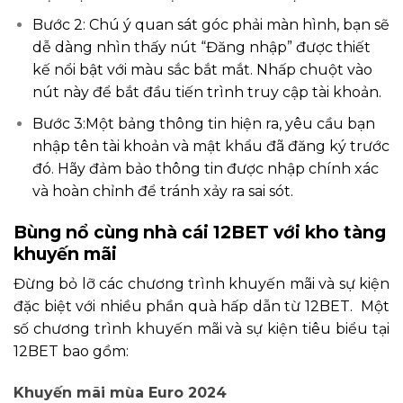
Bước 2: Chú ý quan sát góc phải màn hình, bạn sẽ
dễ dàng nhìn thấy nút “Đăng nhập” được thiết
kế nổi bật với màu sắc bắt mắt. Nhấp chuột vào
nút này để bắt đầu tiến trình truy cập tài khoản.
Bước 3:Một bảng thông tin hiện ra, yêu cầu bạn
nhập tên tài khoản và mật khẩu đã đăng ký trước
đó. Hãy đảm bảo thông tin được nhập chính xác
và hoàn chỉnh để tránh xảy ra sai sót.
Bùng nổ cùng nhà cái 12BET với kho tàng
khuyến mãi
Đừng bỏ lỡ các chương trình khuyến mãi và sự kiện
đặc biệt với nhiều phần quà hấp dẫn từ 12BET. Một
số chương trình khuyến mãi và sự kiện tiêu biểu tại
12BET bao gồm:
Khuyến mãi mùa Euro 2024