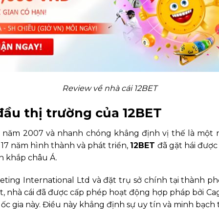
Review về nhà cái 12BET
đầu thị trường của 12BET
ừ năm 2007 và nhanh chóng khẳng định vị thế là một n
n 17 năm hình thành và phát triển,
12BET
đã gặt hái được
n khắp châu Á.
eting International Ltd và đặt trụ sở chính tại thành p
ắt, nhà cái đã được cấp phép hoạt động hợp pháp bởi Ca
ốc gia này. Điều này khẳng định sự uy tín và minh bạch