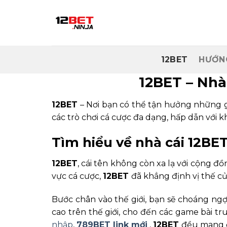
Skip
to
content
12BET
HƯỚN
12BET – Nhà 
12BET
– Nơi bạn có thể tận hưởng những gi
các trò chơi cá cược đa dạng, hấp dẫn với
Tìm hiểu về nhà cái 12BET:
12BET
, cái tên không còn xa lạ với cộng đ
vực cá cược,
12BET
đã khẳng định vị thế c
Bước chân vào thế giới, bạn sẽ choáng ngợp
cao trên thế giới, cho đến các game bài tr
nhập
,
789BET link mới
,
12BET
đều mang đ