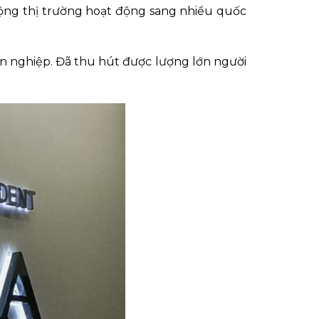
ng thị trường hoạt động sang nhiều quốc
n nghiệp. Đã thu hút được lượng lớn người