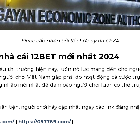
Được cấp phép bởi tổ chức uy tín CEZA
nhà cái 12BET mới nhất 2024
u thị trường hiện nay, luôn nỗ lực mang đến cho người 
người chơi Việt Nam gặp phải do hoạt động cá cược t
g nhập mới nhất để đảm bảo người chơi luôn có thể tru
ận tiện, người chơi hãy cập nhật ngay các link đăng nh
p.com/
|
https://057789.com/
|