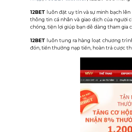
12BET
luôn đặt uy tín và sự minh bạch lê
thông tin cá nhân và giao dịch của người 
chóng, tiện lợi giúp bạn dễ dàng tham gia 
12BET
luôn tung ra hàng loạt chương trì
đón, tiền thưởng nạp tiền, hoàn trả cược t