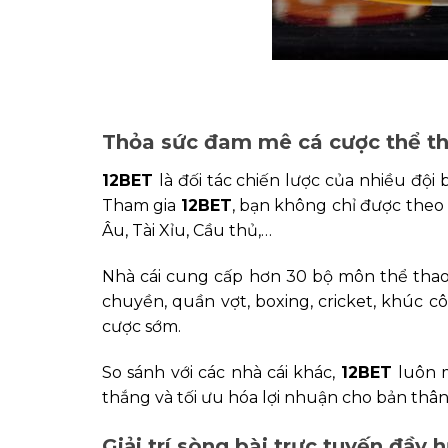
Thỏa sức đam mê cá cược thể t
12BET
là đối tác chiến lược của nhiều đội
Tham gia
12BET
, bạn không chỉ được theo
Âu, Tài Xỉu, Cầu thủ,…
Nhà cái cung cấp hơn 30 bộ môn thể thao 
chuyền, quần vợt, boxing, cricket, khúc c
cược sớm.
So sánh với các nhà cái khác,
12BET
luôn 
thắng và tối ưu hóa lợi nhuận cho bản thân
Giải trí sòng bài trực tuyến đầy