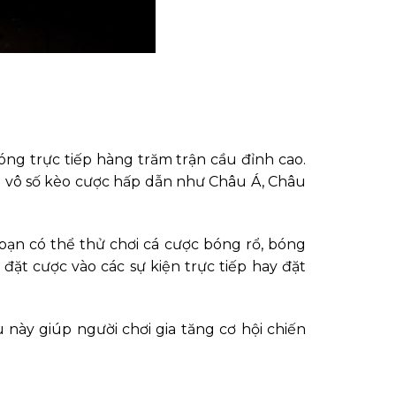
sóng trực tiếp hàng trăm trận cầu đỉnh cao.
á vô số kèo cược hấp dẫn như Châu Á, Châu
bạn có thể thử chơi cá cược bóng rổ, bóng
đặt cược vào các sự kiện trực tiếp hay đặt
 này giúp người chơi gia tăng cơ hội chiến