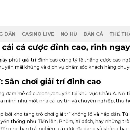
G DẪN
CASINO LIVE
NỔ HŨ
BẮN CÁ
THỂ TH
cái cá cược đỉnh cao, rinh nga
ây phút giải trí đỉnh cao cùng tỷ lệ thắng cược cao ngấ
 khuyến mãi khủng và dịch vụ chăm sóc khách hàng chuy
 Sân chơi giải trí đỉnh cao
ồng đam mê cá cược trực tuyến tại khu vực Châu Á. Nổi 
ủa mình như một nhà cái uy tín và chuyên nghiệp, thu h
 bởi kho tàng trò chơi giải trí khổng lồ và hấp dẫn. Từ 
uyền thống như Tiến lên, Phỏm, Xì dách, hay những trò 
ến cho bạn trải nghiệm cá cược đa dạng và không bao 