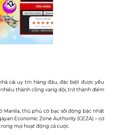
hà cái uy tín hàng đầu, đặc biệt được yêu
 nhiều thành công vang dội, trở thành điểm
hố Manila, thủ phủ cờ bạc sôi động bậc nhất
gayan Economic Zone Authority (CEZA) – cơ
 trong mọi hoạt động cá cược.