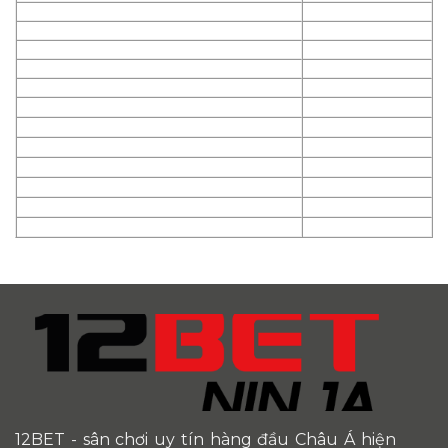
12BET
- sân chơi uy tín hàng đầu Châu Á hiện