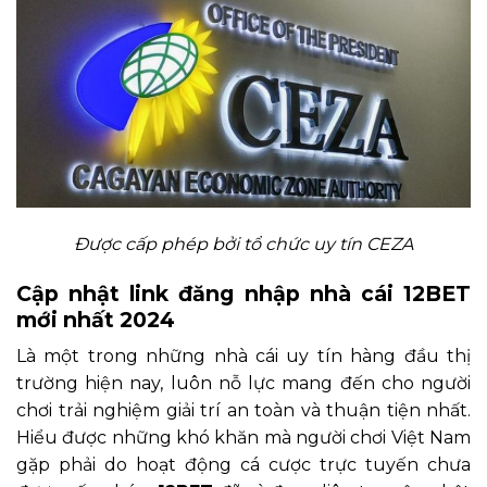
Được cấp phép bởi tổ chức uy tín CEZA
Cập nhật link đăng nhập nhà cái 12BET
mới nhất 2024
Là một trong những nhà cái uy tín hàng đầu thị
trường hiện nay, luôn nỗ lực mang đến cho người
chơi trải nghiệm giải trí an toàn và thuận tiện nhất.
Hiểu được những khó khăn mà người chơi Việt Nam
gặp phải do hoạt động cá cược trực tuyến chưa