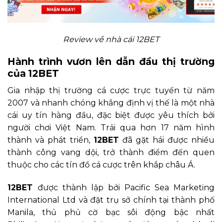
Review về nhà cái 12BET
Hành trình vươn lên dẫn đầu thị trường
của 12BET
Gia nhập thị trường cá cược trực tuyến từ năm
2007 và nhanh chóng khẳng định vị thế là một nhà
cái uy tín hàng đầu, đặc biệt được yêu thích bởi
người chơi Việt Nam. Trải qua hơn 17 năm hình
thành và phát triển,
12BET
đã gặt hái được nhiều
thành công vang dội, trở thành điểm đến quen
thuộc cho các tín đồ cá cược trên khắp châu Á.
12BET
được thành lập bởi Pacific Sea Marketing
International Ltd và đặt trụ sở chính tại thành phố
Manila, thủ phủ cờ bạc sôi động bậc nhất