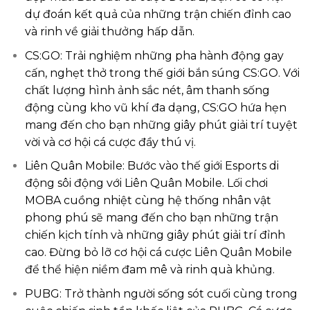
dự đoán kết quả của những trận chiến đỉnh cao
và rinh về giải thưởng hấp dẫn.
CS:GO: Trải nghiệm những pha hành động gay
cấn, nghẹt thở trong thế giới bắn súng CS:GO. Với
chất lượng hình ảnh sắc nét, âm thanh sống
động cùng kho vũ khí đa dạng, CS:GO hứa hẹn
mang đến cho bạn những giây phút giải trí tuyệt
vời và cơ hội cá cược đầy thú vị.
Liên Quân Mobile: Bước vào thế giới Esports di
động sôi động với Liên Quân Mobile. Lối chơi
MOBA cuồng nhiệt cùng hệ thống nhân vật
phong phú sẽ mang đến cho bạn những trận
chiến kịch tính và những giây phút giải trí đỉnh
cao. Đừng bỏ lỡ cơ hội cá cược Liên Quân Mobile
để thể hiện niềm đam mê và rinh quà khủng.
PUBG: Trở thành người sống sót cuối cùng trong