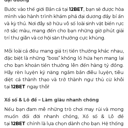
Bước vào thế giới Bắn cá tại
12BET
, bạn sẽ được hòa
mình vào hành trình khám phá đại dương đầy bí ẩn
và kỳ thú. Nơi đây sở hữu vô số loài sinh vật biển rực
rỡ sắc màu, mang đến cho bạn những giờ phút giải
trí thư giãn và cơ hội săn thưởng cực khủng.
Mỗi loài cá đều mang giá trị tiền thưởng khác nhau,
đặc biệt là những “boss” khổng lồ hứa hẹn mang lại
cho bạn khoản tiền thưởng lên đến hàng tỷ đồng.
Hãy rèn luyện kỹ năng ngắm bắn điêu luyện, tiêu
diệt cá thành thạo và trở thành ngư thủ cừ khôi
tại
12BET
ngay thôi!
Xổ số & Lô đề – Làm giàu nhanh chóng
Nếu bạn đam mê những trò chơi may rủi và mong
muốn đổi đời nhanh chóng, Xổ số & Lô đề
tại
12BET
chính là lựa chọn dành cho bạn. Hệ thống