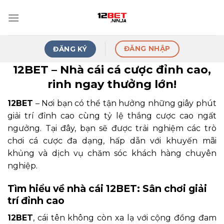
Skip
to
content
ĐĂNG NHẬP
ĐĂNG KÝ
12BET – Nhà cái cá cược đỉnh cao,
rinh ngay thưởng lớn!
12BET
– Nơi bạn có thể tận hưởng những giây phút
giải trí đỉnh cao cùng tỷ lệ thắng cược cao ngất
ngưởng. Tại đây, bạn sẽ được trải nghiệm các trò
chơi cá cược đa dạng, hấp dẫn với khuyến mãi
khủng và dịch vụ chăm sóc khách hàng chuyên
nghiệp.
Tìm hiểu về nhà cái 12BET: Sân chơi giải
trí đỉnh cao
12BET
, cái tên không còn xa lạ với cộng đồng đam