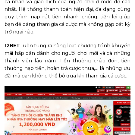
cá nhân và giao dịch của người chơi ở mức độ cao
nhất. Hệ thống thanh toán hiện đại, đa dạng cùng
quy trình nạp rút tiền nhanh chóng, tiện lợi giúp
bạn dễ dàng tham gia cá cược mà không gặp bất kỳ
trở ngại nào.
12BET
luôn tung ra hàng loạt chương trình khuyến
mãi hấp dẫn dành cho người chơi mới và cả những
thành viên lâu năm. Tiền thưởng chào đón, tiền
thưởng nạp tiền, hoàn trả cược thua,… là những ưu
đãi mà bạn không thể bỏ qua khi tham gia cá cược.