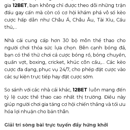
gia
12BET
, bạn không chỉ được theo dõi những trận
đấu gay cấn mà còn có cơ hội khám phá vô số kèo
cược hấp dẫn như Châu Á, Châu Âu, Tài Xỉu, Cầu
thủ,…
Nhà cái cung cấp hơn 30 bộ môn thể thao cho
người chơi thỏa sức lựa chọn. Bên cạnh bóng đá,
bạn có thể thử chơi cá cược bóng rổ, bóng chuyền,
quần vợt, boxing, cricket, khúc côn cầu,… Các kèo
cược đa dạng, phục vụ 24/7, cho phép đặt cược vào
các sự kiện trực tiếp hay đặt cược sớm.
So sánh với các nhà cái khác,
12BET
luôn mang đến
tỷ lệ cược thể thao cao nhất thị trường. Điều này
giúp người chơi gia tăng cơ hội chiến thắng và tối ưu
hóa lợi nhuận cho bản thân.
Giải trí sòng bài trực tuyến đầy hứng khởi