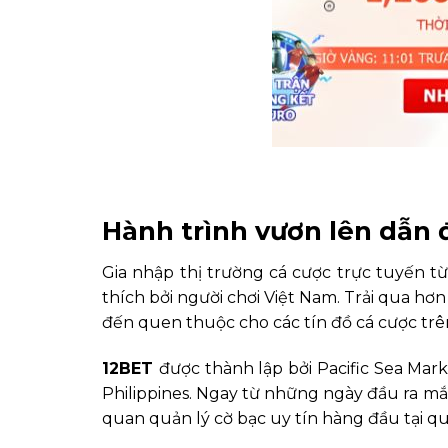
Hành trình vươn lên dẫn 
Gia nhập thị trường cá cược trực tuyến t
thích bởi người chơi Việt Nam. Trải qua hơ
đến quen thuộc cho các tín đồ cá cược trê
12BET
được thành lập bởi Pacific Sea Mark
Philippines. Ngay từ những ngày đầu ra m
quan quản lý cờ bạc uy tín hàng đầu tại qu