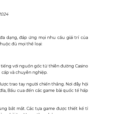
2024
đa dạng, đáp ứng mọi nhu cầu giải trí của
huộc đủ mọi thể loại:
 tiếng với nguồn gốc từ thiên đường Casino
 cấp và chuyên nghiệp.
ợc trao tay người chiến thắng. Nơi đây hội
 đĩa, Bầu cua đến các game bài quốc tế hấp
ng bắt mắt. Các tựa game được thiết kế tỉ