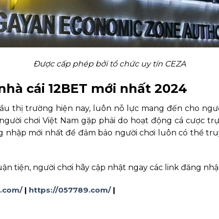
Được cấp phép bởi tổ chức uy tín CEZA
nhà cái 12BET mới nhất 2024
u thị trường hiện nay, luôn nỗ lực mang đến cho người 
người chơi Việt Nam gặp phải do hoạt động cá cược t
g nhập mới nhất để đảm bảo người chơi luôn có thể tru
ận tiện, người chơi hãy cập nhật ngay các link đăng nh
p.com/
|
https://057789.com/
|