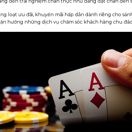
ang đến trải nghiệm chân thực như đang đặt chân đến s
hàng loạt ưu đãi, khuyến mãi hấp dẫn dành riêng cho sả
 tận hưởng những dịch vụ chăm sóc khách hàng chu đáo