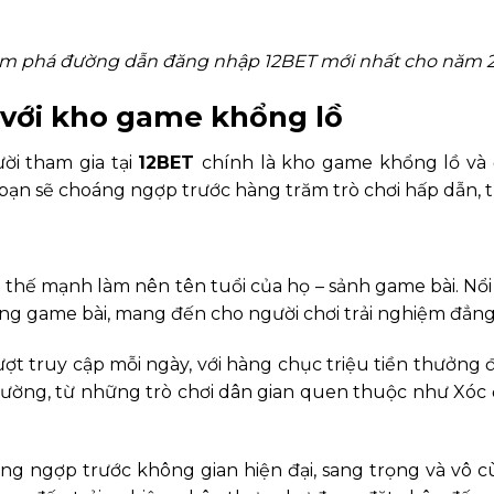
m phá đường dẫn đăng nhập 12BET mới nhất cho năm 
T với kho game khổng lồ
ời tham gia tại
12BET
chính là kho game khổng lồ và 
, bạn sẽ choáng ngợp trước hàng trăm trò chơi hấp dẫn, t
thế mạnh làm nên tên tuổi của họ – sảnh game bài. Nổi
ng game bài, mang đến cho người chơi trải nghiệm đẳng
t truy cập mỗi ngày, với hàng chục triệu tiền thưởng đư
trường, từ những trò chơi dân gian quen thuộc như Xóc
ng ngợp trước không gian hiện đại, sang trọng và vô cù