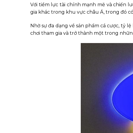
Với tiềm lực tài chính mạnh mẽ và chiến lư
gia khác trong khu vực châu Á, trong đó c
Nhờ sự đa dạng về sản phẩm cá cược, tỷ l
chơi tham gia và trở thành một trong những