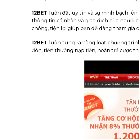
12BET
luôn đặt uy tín và sự minh bạch lê
thông tin cá nhân và giao dịch của người 
chóng, tiện lợi giúp bạn dễ dàng tham gia 
12BET
luôn tung ra hàng loạt chương trì
đón, tiền thưởng nạp tiền, hoàn trả cược t