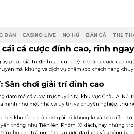
G DẪN
CASINO LIVE
NỔ HŨ
BẮN CÁ
THỂ TH
cái cá cược đỉnh cao, rinh nga
ây phút giải trí đỉnh cao cùng tỷ lệ thắng cược cao ngấ
 khuyến mãi khủng và dịch vụ chăm sóc khách hàng chuy
 Sân chơi giải trí đỉnh cao
ồng đam mê cá cược trực tuyến tại khu vực Châu Á. Nổi 
ủa mình như một nhà cái uy tín và chuyên nghiệp, thu h
 bởi kho tàng trò chơi giải trí khổng lồ và hấp dẫn. Từ 
uyền thống như Tiến lên, Phỏm, Xì dách, hay những trò 
ến cho bạn trải nghiệm cá cược đa dạng và không bao 