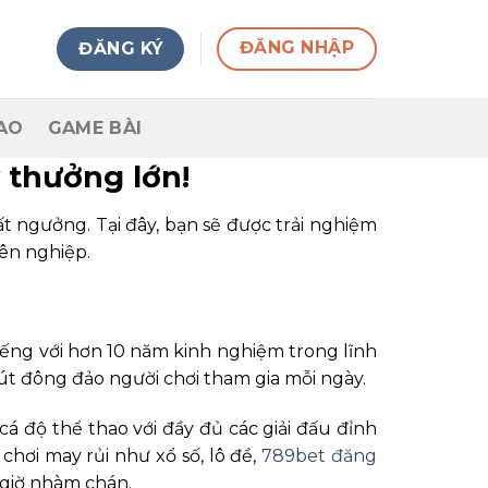
ĐĂNG NHẬP
ĐĂNG KÝ
AO
GAME BÀI
y thưởng lớn!
t ngưởng. Tại đây, bạn sẽ được trải nghiệm
ên nghiệp.
tiếng với hơn 10 năm kinh nghiệm trong lĩnh
út đông đảo người chơi tham gia mỗi ngày.
cá độ thể thao với đầy đủ các giải đấu đỉnh
chơi may rủi như xổ số, lô đề,
789bet đăng
giờ nhàm chán.