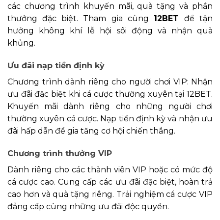
các chương trình khuyến mãi, quà tặng và phần
thưởng đặc biệt. Tham gia cùng
12BET
để tận
hưởng không khí lễ hội sôi động và nhận quà
khủng.
Ưu đãi nạp tiền định kỳ
Chương trình dành riêng cho người chơi VIP: Nhận
ưu đãi đặc biệt khi cá cược thường xuyên tại 12BET.
Khuyến mãi dành riêng cho những người chơi
thường xuyên cá cược. Nạp tiền định kỳ và nhận ưu
đãi hấp dẫn để gia tăng cơ hội chiến thắng.
Chương trình thưởng VIP
Dành riêng cho các thành viên VIP hoặc có mức độ
cá cược cao. Cung cấp các ưu đãi đặc biệt, hoàn trả
cao hơn và quà tặng riêng. Trải nghiệm cá cược VIP
đẳng cấp cùng những ưu đãi độc quyền.