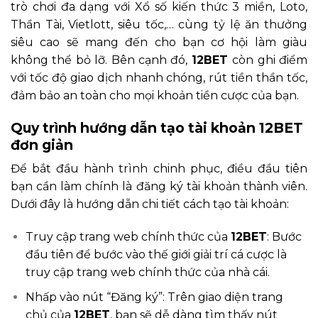
trò chơi đa dạng với Xổ số kiến thức 3 miền, Loto,
Thần Tài, Vietlott, siêu tốc,… cùng tỷ lệ ăn thưởng
siêu cao sẽ mang đến cho bạn cơ hội làm giàu
không thể bỏ lỡ. Bên cạnh đó,
12BET
còn ghi điểm
với tốc độ giao dịch nhanh chóng, rút tiền thần tốc,
đảm bảo an toàn cho mọi khoản tiền cược của bạn.
Quy trình hướng dẫn tạo tài khoản 12BET
đơn giản
Để bắt đầu hành trình chinh phục, điều đầu tiên
bạn cần làm chính là đăng ký tài khoản thành viên.
Dưới đây là hướng dẫn chi tiết cách tạo tài khoản:
Truy cập trang web chính thức của
12BET
: Bước
đầu tiên để bước vào thế giới giải trí cá cược là
truy cập trang web chính thức của nhà cái.
Nhấp vào nút “Đăng ký”: Trên giao diện trang
chủ của
12BET
, bạn sẽ dễ dàng tìm thấy nút