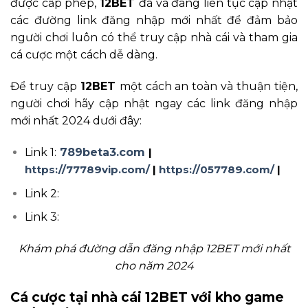
được cấp phép,
12BET
đã và đang liên tục cập nhật
các đường link đăng nhập mới nhất để đảm bảo
người chơi luôn có thể truy cập nhà cái và tham gia
cá cược một cách dễ dàng.
Để truy cập
12BET
một cách an toàn và thuận tiện,
người chơi hãy cập nhật ngay các link đăng nhập
mới nhất 2024 dưới đây:
Link 1:
789beta3.com
|
https://77789vip.com/
|
https://057789.com/
|
Link 2:
Link 3:
Khám phá đường dẫn đăng nhập 12BET mới nhất
cho năm 2024
Cá cược tại nhà cái 12BET với kho game