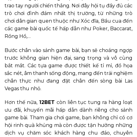
trao tay người chiến thắng. Nơi đây hội tụ đầy đủ các
trò chơi đình đám nhất thị trường, từ những trò
chơi dân gian quen thuộc như Xóc đĩa, Bầu cua đến
các game bài quốc tế hấp dẫn như Poker, Baccarat,
Rồng Hổ,…
Bước chân vào sảnh game bài, bạn sẽ choáng ngợp
trước không gian hiện đại, sang trọng và vô cùng
bắt mắt. Các tựa game được thiết kế tỉ mỉ, đồ họa
sắc nét, âm thanh sống động, mang đến trải nghiệm
chân thực như đang đặt chân đến sòng bài Las
Vegas thu nhỏ.
Hơn thế nữa,
12BET
còn liên tục tung ra hàng loạt
ưu đãi, khuyến mãi hấp dẫn dành riêng cho sảnh
game bài. Tham gia chơi game, bạn không chỉ có cơ
hội rinh quà khủng mà còn được tận hưởng những
dịch vụ chăm sóc khách hàng chu đáo, chuyên