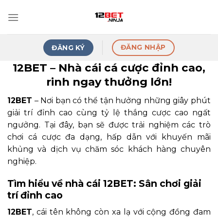
Skip
to
content
ĐĂNG NHẬP
ĐĂNG KÝ
12BET – Nhà cái cá cược đỉnh cao,
rinh ngay thưởng lớn!
12BET
– Nơi bạn có thể tận hưởng những giây phút
giải trí đỉnh cao cùng tỷ lệ thắng cược cao ngất
ngưởng. Tại đây, bạn sẽ được trải nghiệm các trò
chơi cá cược đa dạng, hấp dẫn với khuyến mãi
khủng và dịch vụ chăm sóc khách hàng chuyên
nghiệp.
Tìm hiểu về nhà cái 12BET: Sân chơi giải
trí đỉnh cao
12BET
, cái tên không còn xa lạ với cộng đồng đam