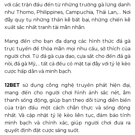
với các trận đấu đến từ những trường gà lừng danh
như Thomo, Philippines, Campuchia, Thái Lan,… Nơi
đây quy tụ những thần kê bất bại, những chiến kê
xuất sắc nhất tranh tài mãn nhãn.
Mang đến cho bạn đa dạng các hình thức đá gà
trực tuyến để thỏa mãn mọi nhu cầu, sở thích của
người chơi. Từ đá gà cựa dao, cựa sắt cho đến đá gà
nòi, đá gà Mỹ,… tất cả đều có mặt tại đây với tỷ lệ kèo
cược hấp dẫn và minh bạch.
12BET
sử dụng công nghệ truyền phát hiện đại,
mang đến cho người chơi hình ảnh sắc nét, âm
thanh sống động, giúp bạn theo dõi từng diễn biến
của trận đấu một cách chân thực và sống động
nhất. Và cập nhật tỷ lệ kèo liên tục, đảm bảo tính
minh bạch và chính xác, giúp người chơi đưa ra
quyết định đặt cược sáng suốt.