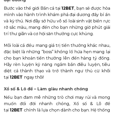
Bước vào thế giới Bắn cá tại
12BET
, bạn sẽ được hòa
mình vào hành trình khám phá đại dương đầy bí ẩn
và kỳ thú. Nơi đây sở hữu vô số loài sinh vật biển rực
rỡ sắc màu, mang đến cho bạn những giờ phút giải
trí thư giãn và cơ hội săn thưởng cực khủng.
Mỗi loài cá đều mang giá trị tiền thưởng khác nhau,
đặc biệt là những “boss” khổng lồ hứa hẹn mang lại
cho bạn khoản tiền thưởng lên đến hàng tỷ đồng.
Hãy rèn luyện kỹ năng ngắm bắn điêu luyện, tiêu
diệt cá thành thạo và trở thành ngư thủ cừ khôi
tại
12BET
ngay thôi!
Xổ số & Lô đề – Làm giàu nhanh chóng
Nếu bạn đam mê những trò chơi may rủi và mong
muốn đổi đời nhanh chóng, Xổ số & Lô đề
tại
12BET
chính là lựa chọn dành cho bạn. Hệ thống