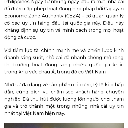
Philippines. Ngay từ những ngày đầu ra mắt, nhà cái
đã được cấp phép hoạt động hợp pháp bởi Cagayan
Economic Zone Authority (CEZA) – cơ quan quản lý
cờ bạc uy tín hàng đầu tại quốc gia này. Điều này
khẳng định sự uy tín và minh bạch trong mọi hoạt
động cá cược.
Với tiềm lực tài chính mạnh mẽ và chiến lược kinh
doanh sáng suốt, nhà cái
đã nhanh chóng mở rộng
thị trường hoạt động sang nhiều quốc gia khác
trong khu vực châu Á, trong đó có Việt Nam.
Nhờ sự đa dạng về sản phẩm cá cược, tỷ lệ kèo hấp
dẫn, cùng dịch vụ chăm sóc khách hàng chuyên
nghiệp. Đã thu hút được lượng lớn người chơi tham
gia và trở thành một trong những nhà cái uy tín
nhất tại Việt Nam hiện nay.