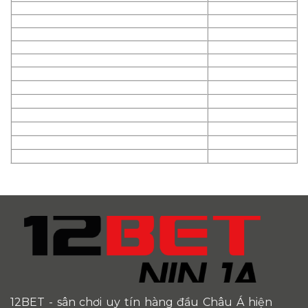
12BET
- sân chơi uy tín hàng đầu Châu Á hiện