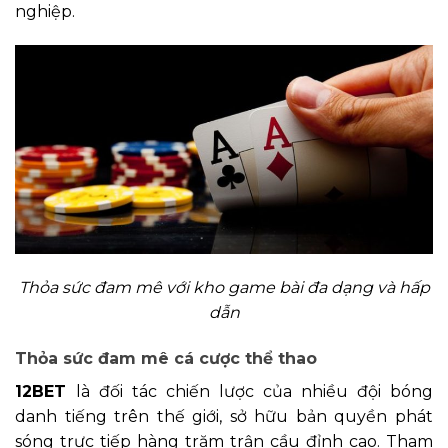
nghiệp.
Thỏa sức đam mê với kho game bài đa dạng và hấp
dẫn
Thỏa sức đam mê cá cược thể thao
12BET
là đối tác chiến lược của nhiều đội bóng
danh tiếng trên thế giới, sở hữu bản quyền phát
sóng trực tiếp hàng trăm trận cầu đỉnh cao. Tham