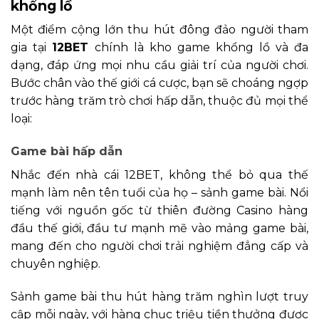
khổng lồ
Một điểm cộng lớn thu hút đông đảo người tham
gia tại
12BET
chính là kho game khổng lồ và đa
dạng, đáp ứng mọi nhu cầu giải trí của người chơi.
Bước chân vào thế giới cá cược, bạn sẽ choáng ngợp
trước hàng trăm trò chơi hấp dẫn, thuộc đủ mọi thể
loại:
Game bài hấp dẫn
Nhắc đến nhà cái 12BET, không thể bỏ qua thế
mạnh làm nên tên tuổi của họ – sảnh game bài. Nổi
tiếng với nguồn gốc từ thiên đường Casino hàng
đầu thế giới, đầu tư mạnh mẽ vào mảng game bài,
mang đến cho người chơi trải nghiệm đẳng cấp và
chuyên nghiệp.
Sảnh game bài thu hút hàng trăm nghìn lượt truy
cập mỗi ngày, với hàng chục triệu tiền thưởng được