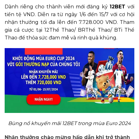
Dành riêng cho thành viên mới đăng ký
12BET
với
tiền tệ VND. Diễn ra từ ngày 1/6 đến 15/7 với cơ hội
nhận thưởng tối đa lên đến 7.728.000 VND. Tham
gia cá cược tại 12Thể Thao/ BRThể Thao/ BTi Thể
Thao để thỏa sức đam mê và rinh quà khủng.
Bùng nổ khuyến mãi 12BET trong mùa Euro 2024
Nhận thưởng chào mừng hấp dẫn khi trở thành