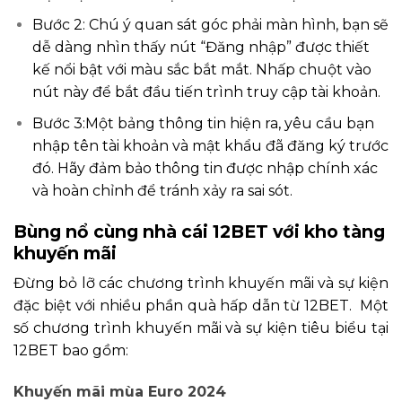
Bước 2: Chú ý quan sát góc phải màn hình, bạn sẽ
dễ dàng nhìn thấy nút “Đăng nhập” được thiết
kế nổi bật với màu sắc bắt mắt. Nhấp chuột vào
nút này để bắt đầu tiến trình truy cập tài khoản.
Bước 3:Một bảng thông tin hiện ra, yêu cầu bạn
nhập tên tài khoản và mật khẩu đã đăng ký trước
đó. Hãy đảm bảo thông tin được nhập chính xác
và hoàn chỉnh để tránh xảy ra sai sót.
Bùng nổ cùng nhà cái 12BET với kho tàng
khuyến mãi
Đừng bỏ lỡ các chương trình khuyến mãi và sự kiện
đặc biệt với nhiều phần quà hấp dẫn từ 12BET. Một
số chương trình khuyến mãi và sự kiện tiêu biểu tại
12BET bao gồm:
Khuyến mãi mùa Euro 2024