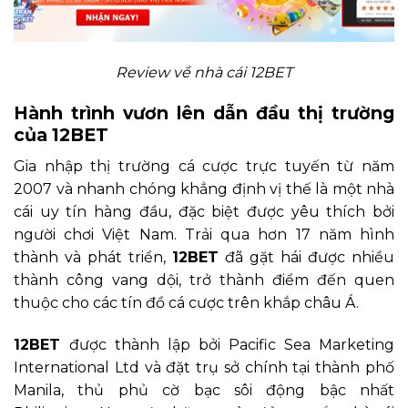
Review về nhà cái 12BET
Hành trình vươn lên dẫn đầu thị trường
của 12BET
Gia nhập thị trường cá cược trực tuyến từ năm
2007 và nhanh chóng khẳng định vị thế là một nhà
cái uy tín hàng đầu, đặc biệt được yêu thích bởi
người chơi Việt Nam. Trải qua hơn 17 năm hình
thành và phát triển,
12BET
đã gặt hái được nhiều
thành công vang dội, trở thành điểm đến quen
thuộc cho các tín đồ cá cược trên khắp châu Á.
12BET
được thành lập bởi Pacific Sea Marketing
International Ltd và đặt trụ sở chính tại thành phố
Manila, thủ phủ cờ bạc sôi động bậc nhất