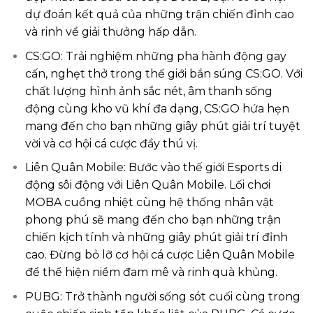
dự đoán kết quả của những trận chiến đỉnh cao
và rinh về giải thưởng hấp dẫn.
CS:GO: Trải nghiệm những pha hành động gay
cấn, nghẹt thở trong thế giới bắn súng CS:GO. Với
chất lượng hình ảnh sắc nét, âm thanh sống
động cùng kho vũ khí đa dạng, CS:GO hứa hẹn
mang đến cho bạn những giây phút giải trí tuyệt
vời và cơ hội cá cược đầy thú vị.
Liên Quân Mobile: Bước vào thế giới Esports di
động sôi động với Liên Quân Mobile. Lối chơi
MOBA cuồng nhiệt cùng hệ thống nhân vật
phong phú sẽ mang đến cho bạn những trận
chiến kịch tính và những giây phút giải trí đỉnh
cao. Đừng bỏ lỡ cơ hội cá cược Liên Quân Mobile
để thể hiện niềm đam mê và rinh quà khủng.
PUBG: Trở thành người sống sót cuối cùng trong