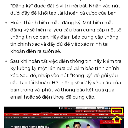
“Đăng ký” được đặt ở vị trí nổi bật. Nhấn vào nút
dưới đây để khởi tạo tài khoản cá cược của bạn.
Hoàn thành biểu mẫu đăng ký: Một biểu mẫu
đăng ký sẽ hiện ra, yêu cầu bạn cung cấp một số
thông tin cơ bản. Hãy đảm bảo cung cấp thông
tin chính xác và đầy đủ để việc xác minh tài
khoản diễn ra suôn sẻ.
Sau khi hoàn tất việc điền thông tin, hãy kiểm tra
kỹ lưỡng lại một lần nữa để đảm bảo tính chính
xác. Sau đó, nhấp vào nút “Đăng ký” để gửi yêu
cầu tạo tài khoản. Hệ thống sẽ xử lý yêu cầu của
bạn trong vài phút và thông báo kết quả qua
email hoặc số điện thoại đã cung cấp.