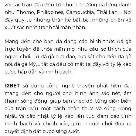
với các trận đấu đến từ những trường gà lừng danh
như Thomo, Philippines, Campuchia, Thái Lan,… Nơi
đây quy tụ những thần kê bất bại, những chiến kê
xuất sắc nhất tranh tài mãn nhãn.
Mang đến cho bạn đa dạng các hình thức đá gà
trực tuyến để thỏa mãn mọi nhu cầu, sở thích của
người chơi. Từ đá gà cựa dao, cựa sắt cho đến đá gà
nòi, đá gà Mỹ,… tất cả đều có mặt tại đây với tỷ lệ kèo
cược hấp dẫn và minh bạch.
12BET
sử dụng công nghệ truyền phát hiện đại,
mang đến cho người chơi hình ảnh sắc nét, âm
thanh sống động, giúp bạn theo dõi từng diễn biến
của trận đấu một cách chân thực và sống động
nhất. Và cập nhật tỷ lệ kèo liên tục, đảm bảo tính
minh bạch và chính xác, giúp người chơi đưa ra
quyết định đặt cược sáng suốt.