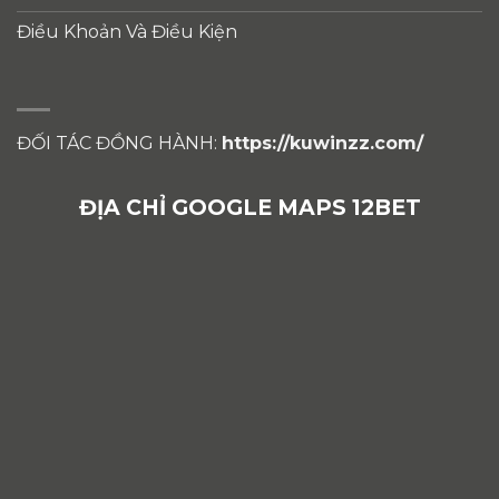
Điều Khoản Và Điều Kiện
ĐỐI TÁC ĐỒNG HÀNH:
https://kuwinzz.com/
ĐỊA CHỈ GOOGLE MAPS 12BET