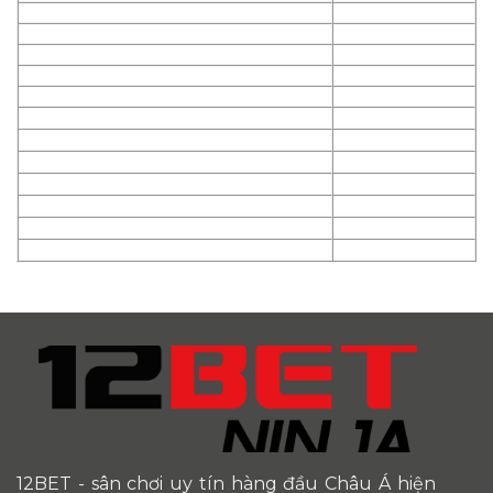
12BET
- sân chơi uy tín hàng đầu Châu Á hiện