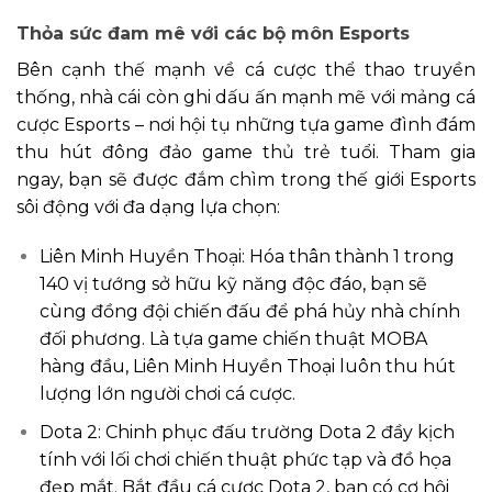
Thỏa sức đam mê với các bộ môn Esports
Bên cạnh thế mạnh về cá cược thể thao truyền
thống, nhà cái còn ghi dấu ấn mạnh mẽ với mảng cá
cược Esports – nơi hội tụ những tựa game đình đám
thu hút đông đảo game thủ trẻ tuổi. Tham gia
ngay, bạn sẽ được đắm chìm trong thế giới Esports
sôi động với đa dạng lựa chọn:
Liên Minh Huyền Thoại: Hóa thân thành 1 trong
140 vị tướng sở hữu kỹ năng độc đáo, bạn sẽ
cùng đồng đội chiến đấu để phá hủy nhà chính
đối phương. Là tựa game chiến thuật MOBA
hàng đầu, Liên Minh Huyền Thoại luôn thu hút
lượng lớn người chơi cá cược.
Dota 2: Chinh phục đấu trường Dota 2 đầy kịch
tính với lối chơi chiến thuật phức tạp và đồ họa
đẹp mắt. Bắt đầu cá cược Dota 2, bạn có cơ hội