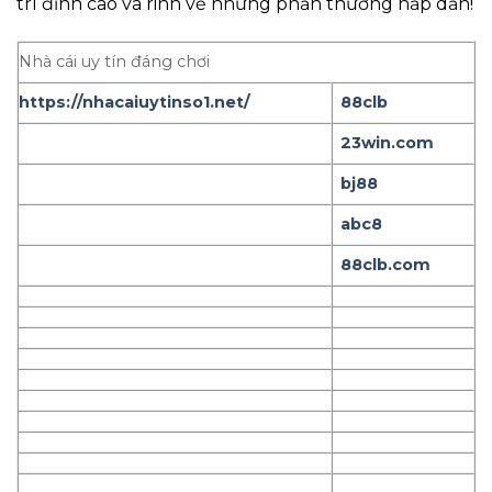
trí đỉnh cao và rinh về những phần thưởng hấp dẫn!
Nhà cái uy tín đáng chơi
https://nhacaiuytinso1.net/
88clb
23win.com
bj88
abc8
88clb.com