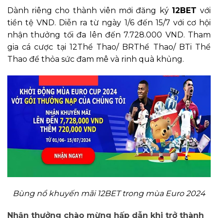
Dành riêng cho thành viên mới đăng ký
12BET
với
tiền tệ VND. Diễn ra từ ngày 1/6 đến 15/7 với cơ hội
nhận thưởng tối đa lên đến 7.728.000 VND. Tham
gia cá cược tại 12Thể Thao/ BRThể Thao/ BTi Thể
Thao để thỏa sức đam mê và rinh quà khủng.
Bùng nổ khuyến mãi 12BET trong mùa Euro 2024
Nhận thưởng chào mừng hấp dẫn khi trở thành