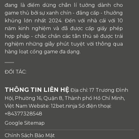
đang là điểm dừng chân lí tưởng dành cho
game thủ bởi sự xanh chín - đẳng cấp - thưởng
khủng lớn nhất 2024. Đến với nhà cái với 10
năm kinh nghiệm và đã được cấp giấy phép
hợp pháp - chắc chắn các tân thủ sẽ được trải
nghiệm những giây phút tuyệt vời thông qua
hàng loạt cổng game đa dạng.
ĐỐI TÁC:
THÔNG TIN LIÊN HỆ
Địa chỉ: 17 Trương Đình
Hội, Phường 16, Quận 8, Thành phố Hồ Chí Minh,
Việt Nam Website: 12bet.ninja Số điện thoại:
+84377328548
Google Sitemap
Chính Sách Bảo Mật