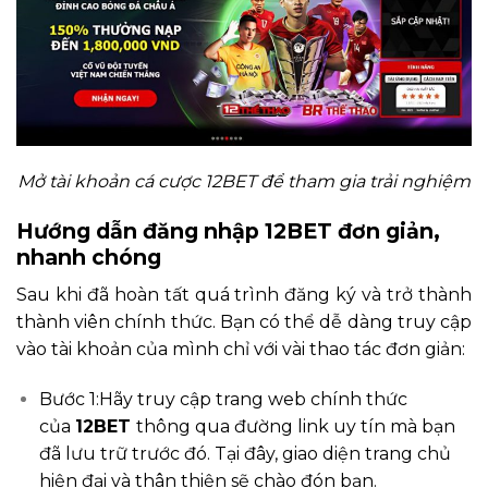
Mở tài khoản cá cược 12BET để tham gia trải nghiệm
Hướng dẫn đăng nhập 12BET đơn giản,
nhanh chóng
Sau khi đã hoàn tất quá trình đăng ký và trở thành
thành viên chính thức. Bạn có thể dễ dàng truy cập
vào tài khoản của mình chỉ với vài thao tác đơn giản:
Bước 1:Hãy truy cập trang web chính thức
của
12BET
thông qua đường link uy tín mà bạn
đã lưu trữ trước đó. Tại đây, giao diện trang chủ
hiện đại và thân thiện sẽ chào đón bạn.