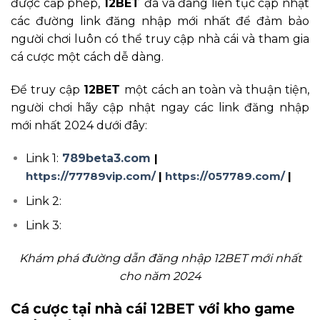
được cấp phép,
12BET
đã và đang liên tục cập nhật
các đường link đăng nhập mới nhất để đảm bảo
người chơi luôn có thể truy cập nhà cái và tham gia
cá cược một cách dễ dàng.
Để truy cập
12BET
một cách an toàn và thuận tiện,
người chơi hãy cập nhật ngay các link đăng nhập
mới nhất 2024 dưới đây:
Link 1:
789beta3.com
|
https://77789vip.com/
|
https://057789.com/
|
Link 2:
Link 3:
Khám phá đường dẫn đăng nhập 12BET mới nhất
cho năm 2024
Cá cược tại nhà cái 12BET với kho game