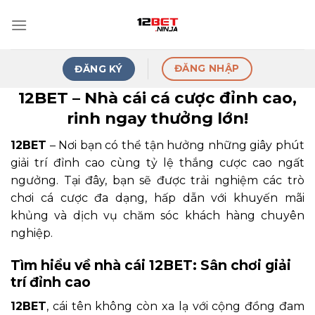
Skip
to
content
ĐĂNG NHẬP
ĐĂNG KÝ
12BET – Nhà cái cá cược đỉnh cao,
rinh ngay thưởng lớn!
12BET
– Nơi bạn có thể tận hưởng những giây phút
giải trí đỉnh cao cùng tỷ lệ thắng cược cao ngất
ngưởng. Tại đây, bạn sẽ được trải nghiệm các trò
chơi cá cược đa dạng, hấp dẫn với khuyến mãi
khủng và dịch vụ chăm sóc khách hàng chuyên
nghiệp.
Tìm hiểu về nhà cái 12BET: Sân chơi giải
trí đỉnh cao
12BET
, cái tên không còn xa lạ với cộng đồng đam