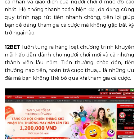
cá nhân và giao dịch của người chơi ở mức độ cao
nhất. Hệ thống thanh toán hiện đại, đa dạng cùng
quy trình nạp rút tiền nhanh chóng, tiện lợi giúp
bạn dễ dàng tham gia cá cược mà không gặp bất kỳ
trở ngại nào.
12BET
luôn tung ra hàng loạt chương trình khuyến
mãi hấp dẫn dành cho người chơi mới và cả những
thành viên lâu năm. Tiền thưởng chào đón, tiền
thưởng nạp tiền, hoàn trả cược thua,… là những ưu
đãi mà bạn không thể bỏ qua khi tham gia cá cược.