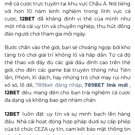
mê cá cược trực tuyến tại khu vực Châu Á. Nổi tiếng
với hơn 10 năm kinh nghiệm trong lĩnh vực cá
cược,
12BET
đã khẳng định vị thế của mình như
một nhà cái uy tín và chuyên nghiệp, thu hút đông
đảo người chơi tham gia mỗi ngày.
Bước chân vào thế giới, bạn sẽ choáng ngợp bởi kho
tàng trò chơi giải trí khổng lồ và hấp dẫn. Từ cá độ
thể thao với đầy đủ các giải đấu đỉnh cao trên thế
giới, cho đến các game bài truyền thống như Tiến
lên, Phỏm, Xì dách, hay những trò chơi may rủi như
xổ số, lô đề,
789bet đăng nhập
,
789BET link mới
,
12BET
đều mang đến cho bạn trải nghiệm cá cược
đa dạng và không bao giờ nhàm chán.
12BET
luôn đặt uy tín và sự minh bạch lên hàng
đầu. Nhà cái hoạt động hợp pháp dưới sự cấp phép
của tổ chức CEZA uy tín, cam kết bảo mật thông tin