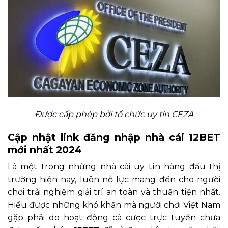
Được cấp phép bởi tổ chức uy tín CEZA
Cập nhật link đăng nhập nhà cái 12BET
mới nhất 2024
Là một trong những nhà cái uy tín hàng đầu thị
trường hiện nay, luôn nỗ lực mang đến cho người
chơi trải nghiệm giải trí an toàn và thuận tiện nhất.
Hiểu được những khó khăn mà người chơi Việt Nam
gặp phải do hoạt động cá cược trực tuyến chưa