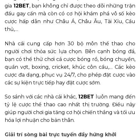
gia
12BET
, bạn không chỉ được theo dõi những trận
đấu gay cấn mà còn có cơ hội khám phá vô số kèo
cược hấp dẫn như Châu Á, Châu Âu, Tài Xỉu, Cầu
thủ,…
Nhà cái cung cấp hơn 30 bộ môn thể thao cho
người chơi thỏa sức lựa chọn. Bên cạnh bóng đá,
bạn có thể thử chơi cá cược bóng rổ, bóng chuyền,
quần vợt, boxing, cricket, khúc côn cầu,… Các kèo
cược đa dạng, phục vụ 24/7, cho phép đặt cược vào
các sự kiện trực tiếp hay đặt cược sớm.
So sánh với các nhà cái khác,
12BET
luôn mang đến
tỷ lệ cược thể thao cao nhất thị trường. Điều này
giúp người chơi gia tăng cơ hội chiến thắng và tối ưu
hóa lợi nhuận cho bản thân.
Giải trí sòng bài trực tuyến đầy hứng khởi