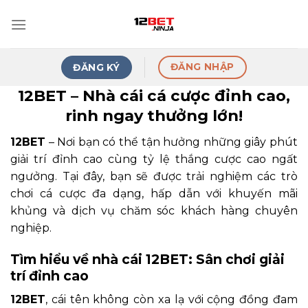
Skip
to
content
ĐĂNG NHẬP
ĐĂNG KÝ
12BET – Nhà cái cá cược đỉnh cao,
rinh ngay thưởng lớn!
12BET
– Nơi bạn có thể tận hưởng những giây phút
giải trí đỉnh cao cùng tỷ lệ thắng cược cao ngất
ngưởng. Tại đây, bạn sẽ được trải nghiệm các trò
chơi cá cược đa dạng, hấp dẫn với khuyến mãi
khủng và dịch vụ chăm sóc khách hàng chuyên
nghiệp.
Tìm hiểu về nhà cái 12BET: Sân chơi giải
trí đỉnh cao
12BET
, cái tên không còn xa lạ với cộng đồng đam