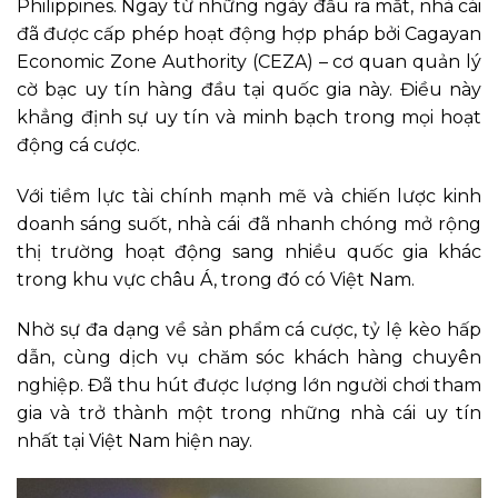
Philippines. Ngay từ những ngày đầu ra mắt, nhà cái
đã được cấp phép hoạt động hợp pháp bởi Cagayan
Economic Zone Authority (CEZA) – cơ quan quản lý
cờ bạc uy tín hàng đầu tại quốc gia này. Điều này
khẳng định sự uy tín và minh bạch trong mọi hoạt
động cá cược.
Với tiềm lực tài chính mạnh mẽ và chiến lược kinh
doanh sáng suốt, nhà cái
đã nhanh chóng mở rộng
thị trường hoạt động sang nhiều quốc gia khác
trong khu vực châu Á, trong đó có Việt Nam.
Nhờ sự đa dạng về sản phẩm cá cược, tỷ lệ kèo hấp
dẫn, cùng dịch vụ chăm sóc khách hàng chuyên
nghiệp. Đã thu hút được lượng lớn người chơi tham
gia và trở thành một trong những nhà cái uy tín
nhất tại Việt Nam hiện nay.