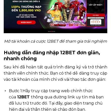
Mở tài khoản cá cược 12BET để tham gia trải nghiệm
Hướng dẫn đăng nhập 12BET đơn giản,
nhanh chóng
Sau khi đã hoàn tất quá trình đăng ký và trở thành
thành viên chính thức. Bạn có thể dễ dàng truy cập
vào tài khoản của mình chỉ với vài thao tác đơn giản:
Bước 1:Hãy truy cập trang web chính thức
của
12BET
thông qua đường link uy tín mà bạn
đã lưu trữ trước đó. Tại đây, giao diện trang chủ
hiện đại và thân thiện sẽ chào đón bạn.