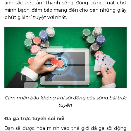
ảnh sắc nét, âm thanh sống động cùng luật chơi
minh bạch, đảm bảo mang đến cho bạn những giây
phút giải trí tuyệt vời nhất.
Cảm nhận bầu không khí sôi động của sòng bài trực
tuyến
Đá gà trực tuyến sôi nổi
Bạn sẽ được hòa mình vào thế giới đá gà sôi động