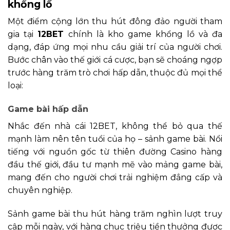
khổng lồ
Một điểm cộng lớn thu hút đông đảo người tham
gia tại
12BET
chính là kho game khổng lồ và đa
dạng, đáp ứng mọi nhu cầu giải trí của người chơi.
Bước chân vào thế giới cá cược, bạn sẽ choáng ngợp
trước hàng trăm trò chơi hấp dẫn, thuộc đủ mọi thể
loại:
Game bài hấp dẫn
Nhắc đến nhà cái 12BET, không thể bỏ qua thế
mạnh làm nên tên tuổi của họ – sảnh game bài. Nổi
tiếng với nguồn gốc từ thiên đường Casino hàng
đầu thế giới, đầu tư mạnh mẽ vào mảng game bài,
mang đến cho người chơi trải nghiệm đẳng cấp và
chuyên nghiệp.
Sảnh game bài thu hút hàng trăm nghìn lượt truy
cập mỗi ngày, với hàng chục triệu tiền thưởng được