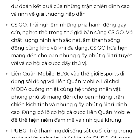
dự đoán kết quả của những trận chiến đỉnh cao
và rinh về giải thưởng hấp dẫn.
CS:GO: Trải nghiệm những pha hành động gay
cấn, nghẹt thở trong thế giới bắn súng CS:GO. Với
chất lượng hình ảnh sắc nét, âm thanh sống
động cùng kho vũ khí đa dạng, CS:GO hứa hẹn
mang đến cho bạn những giây phút giải trí tuyệt
vời và cơ hội cá cược đầy thú vị.
Liên Quân Mobile: Bước vào thế giới Esports di
động sôi động với Liên Quân Mobile. Lối chơi
MOBA cuồng nhiệt cùng hệ thống nhân vật
phong phú sẽ mang đến cho bạn những trận
chiến kịch tính và những giây phút giải trí đỉnh
cao. Đừng bỏ lỡ cơ hội cá cược Liên Quân Mobile
để thể hiện niềm đam mê và rinh quà khủng.
PUBG: Trở thành người sống sót cuối cùng trong