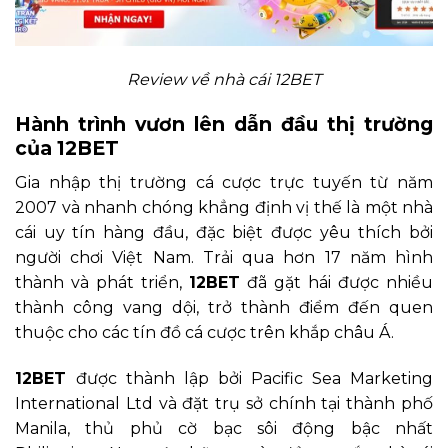
Review về nhà cái 12BET
Hành trình vươn lên dẫn đầu thị trường
của 12BET
Gia nhập thị trường cá cược trực tuyến từ năm
2007 và nhanh chóng khẳng định vị thế là một nhà
cái uy tín hàng đầu, đặc biệt được yêu thích bởi
người chơi Việt Nam. Trải qua hơn 17 năm hình
thành và phát triển,
12BET
đã gặt hái được nhiều
thành công vang dội, trở thành điểm đến quen
thuộc cho các tín đồ cá cược trên khắp châu Á.
12BET
được thành lập bởi Pacific Sea Marketing
International Ltd và đặt trụ sở chính tại thành phố
Manila, thủ phủ cờ bạc sôi động bậc nhất