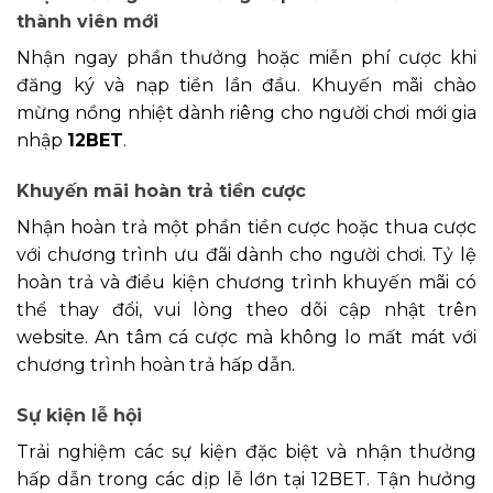
thành viên mới
Nhận ngay phần thưởng hoặc miễn phí cược khi
đăng ký và nạp tiền lần đầu. Khuyến mãi chào
mừng nồng nhiệt dành riêng cho người chơi mới gia
nhập
12BET
.
Khuyến mãi hoàn trả tiền cược
Nhận hoàn trả một phần tiền cược hoặc thua cược
với chương trình ưu đãi dành cho người chơi. Tỷ lệ
hoàn trả và điều kiện chương trình khuyến mãi có
thể thay đổi, vui lòng theo dõi cập nhật trên
website. An tâm cá cược mà không lo mất mát với
chương trình hoàn trả hấp dẫn.
Sự kiện lễ hội
Trải nghiệm các sự kiện đặc biệt và nhận thưởng
hấp dẫn trong các dịp lễ lớn tại 12BET. Tận hưởng