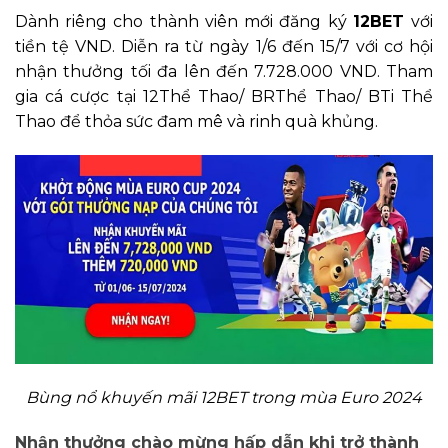
Dành riêng cho thành viên mới đăng ký
12BET
với
tiền tệ VND. Diễn ra từ ngày 1/6 đến 15/7 với cơ hội
nhận thưởng tối đa lên đến 7.728.000 VND. Tham
gia cá cược tại 12Thể Thao/ BRThể Thao/ BTi Thể
Thao để thỏa sức đam mê và rinh quà khủng.
Bùng nổ khuyến mãi 12BET trong mùa Euro 2024
Nhận thưởng chào mừng hấp dẫn khi trở thành