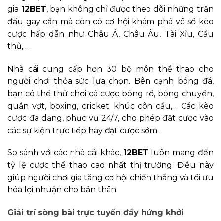
gia
12BET
, bạn không chỉ được theo dõi những trận
đấu gay cấn mà còn có cơ hội khám phá vô số kèo
cược hấp dẫn như Châu Á, Châu Âu, Tài Xỉu, Cầu
thủ,…
Nhà cái cung cấp hơn 30 bộ môn thể thao cho
người chơi thỏa sức lựa chọn. Bên cạnh bóng đá,
bạn có thể thử chơi cá cược bóng rổ, bóng chuyền,
quần vợt, boxing, cricket, khúc côn cầu,… Các kèo
cược đa dạng, phục vụ 24/7, cho phép đặt cược vào
các sự kiện trực tiếp hay đặt cược sớm.
So sánh với các nhà cái khác,
12BET
luôn mang đến
tỷ lệ cược thể thao cao nhất thị trường. Điều này
giúp người chơi gia tăng cơ hội chiến thắng và tối ưu
hóa lợi nhuận cho bản thân.
Giải trí sòng bài trực tuyến đầy hứng khởi