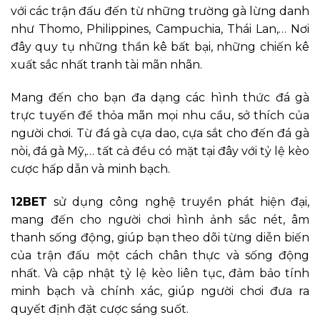
với các trận đấu đến từ những trường gà lừng danh
như Thomo, Philippines, Campuchia, Thái Lan,… Nơi
đây quy tụ những thần kê bất bại, những chiến kê
xuất sắc nhất tranh tài mãn nhãn.
Mang đến cho bạn đa dạng các hình thức đá gà
trực tuyến để thỏa mãn mọi nhu cầu, sở thích của
người chơi. Từ đá gà cựa dao, cựa sắt cho đến đá gà
nòi, đá gà Mỹ,… tất cả đều có mặt tại đây với tỷ lệ kèo
cược hấp dẫn và minh bạch.
12BET
sử dụng công nghệ truyền phát hiện đại,
mang đến cho người chơi hình ảnh sắc nét, âm
thanh sống động, giúp bạn theo dõi từng diễn biến
của trận đấu một cách chân thực và sống động
nhất. Và cập nhật tỷ lệ kèo liên tục, đảm bảo tính
minh bạch và chính xác, giúp người chơi đưa ra
quyết định đặt cược sáng suốt.