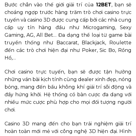
Bước chân vào thế giới giải trí của
12BET
, bạn sẽ
choáng ngợp trước hàng trăm trò chơi casino trực
tuyến và casino 3D được cung cấp bởi các nhà cung
cấp uy tín hàng đầu như Microgaming, Sexy
Gaming, AG, All Bet… Đa dạng thể loại từ game bài
truyền thống như Baccarat, Blackjack, Roulette
đến các trò chơi hiện đại như Poker, Sic Bo, Rồng
Hổ,…
Chơi casino trực tuyến, bạn sẽ được tận hưởng
những ván bài kịch tính cùng dealer xinh đẹp, nóng
bỏng, mang đến bầu không khí giải trí sôi động và
đầy hứng khởi. Hệ thống có bàn cược đa dạng với
nhiều mức cược phù hợp cho mọi đối tượng người
chơi.
Casino 3D mang đến cho bạn trải nghiệm giải trí
hoàn toàn mới mẻ với công nghệ 3D hiện đại. Hình