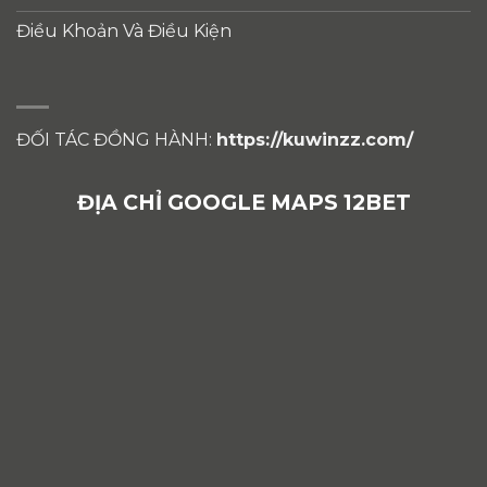
Điều Khoản Và Điều Kiện
ĐỐI TÁC ĐỒNG HÀNH:
https://kuwinzz.com/
ĐỊA CHỈ GOOGLE MAPS 12BET