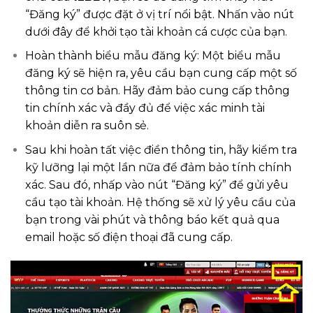
“Đăng ký” được đặt ở vị trí nổi bật. Nhấn vào nút
dưới đây để khởi tạo tài khoản cá cược của bạn.
Hoàn thành biểu mẫu đăng ký: Một biểu mẫu
đăng ký sẽ hiện ra, yêu cầu bạn cung cấp một số
thông tin cơ bản. Hãy đảm bảo cung cấp thông
tin chính xác và đầy đủ để việc xác minh tài
khoản diễn ra suôn sẻ.
Sau khi hoàn tất việc điền thông tin, hãy kiểm tra
kỹ lưỡng lại một lần nữa để đảm bảo tính chính
xác. Sau đó, nhấp vào nút “Đăng ký” để gửi yêu
cầu tạo tài khoản. Hệ thống sẽ xử lý yêu cầu của
bạn trong vài phút và thông báo kết quả qua
email hoặc số điện thoại đã cung cấp.