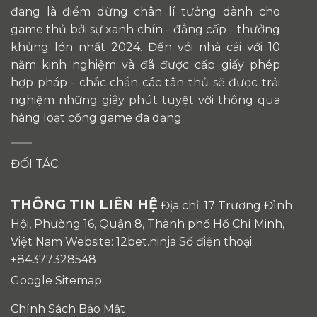
đang là điểm dừng chân lí tưởng dành cho
game thủ bởi sự xanh chín - đẳng cấp - thưởng
khủng lớn nhất 2024. Đến với nhà cái với 10
năm kinh nghiệm và đã được cấp giấy phép
hợp pháp - chắc chắn các tân thủ sẽ được trải
nghiệm những giây phút tuyệt vời thông qua
hàng loạt cổng game đa dạng.
ĐỐI TÁC:
THÔNG TIN LIÊN HỆ
Địa chỉ: 17 Trương Đình
Hội, Phường 16, Quận 8, Thành phố Hồ Chí Minh,
Việt Nam Website: 12bet.ninja Số điện thoại:
+84377328548
Google Sitemap
Chính Sách Bảo Mật