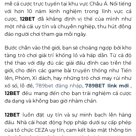
mê cá cược trực tuyến tại khu vực Châu Á. Nổi tiếng
với hơn 10 năm kinh nghiệm trong lĩnh vực cá
cược,
12BET
đã khẳng định vị thế của mình như
một nhà cái uy tín và chuyên nghiệp, thu hút đông
đảo người chơi tham gia mỗi ngày.
Bước chân vào thế giới, bạn sẽ choáng ngợp bởi kho
tàng trò chơi giải trí khổng lồ và hấp dẫn. Từ cá độ
thể thao với đầy đủ các giải đấu đỉnh cao trên thế
giới, cho đến các game bài truyền thống như Tiến
lên, Phỏm, Xì dách, hay những trò chơi may rủi như
xổ số, lô đề,
789bet đăng nhập
,
789BET link mới
,
12BET
đều mang đến cho bạn trải nghiệm cá cược
đa dạng và không bao giờ nhàm chán.
12BET
luôn đặt uy tín và sự minh bạch lên hàng
đầu. Nhà cái hoạt động hợp pháp dưới sự cấp phép
của tổ chức CEZA uy tín, cam kết bảo mật thông tin