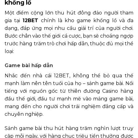
khổng lồ
Một điểm cộng lớn thu hút đông đảo người tham
gia tại
12BET
chính là kho game khổng lồ và đa
dạng, đáp ứng mọi nhu cầu giải trí của người chơi.
Bước chân vào thế giới cá cược, bạn sẽ choáng ngợp
trước hàng trăm trò chơi hấp dẫn, thuộc đủ mọi thể
loại:
Game bài hấp dẫn
Nhắc đến nhà cái 12BET, không thể bỏ qua thế
mạnh làm nên tên tuổi của họ – sảnh game bài. Nổi
tiếng với nguồn gốc từ thiên đường Casino hàng
đầu thế giới, đầu tư mạnh mẽ vào mảng game bài,
mang đến cho người chơi trải nghiệm đẳng cấp và
chuyên nghiệp.
Sảnh game bài thu hút hàng trăm nghìn lượt truy
cập mỗi ngày, với hàng chục triệu tiền thưởng được