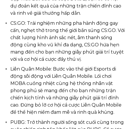
dự đoán kết quả của những trận chiến đỉnh cao
và rinh về giải thưởng hấp dẫn.
CS:GO: Trải nghiệm những pha hành động gay
cấn, nghẹt thở trong thế giới bắn súng CS:GO. Với
chất lượng hình ảnh sắc nét, âm thanh sống
động cùng kho vũ khí đa dạng, CS:GO hứa hẹn
mang đến cho bạn những giây phút giải trí tuyệt
vời và cơ hội cá cược đầy thú vị.
Liên Quân Mobile: Bước vào thế giới Esports di
động sôi động với Liên Quân Mobile. Lối chơi
MOBA cuồng nhiệt cùng hệ thống nhân vật
phong phú sẽ mang đến cho bạn những trận
chiến kịch tính và những giây phút giải trí đỉnh
cao. Đừng bỏ lỡ cơ hội cá cược Liên Quân Mobile
để thể hiện niềm đam mê và rinh quà khủng.
PUBG: Trở thành người sống sót cuối cùng trong