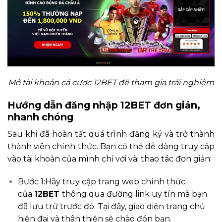
Mở tài khoản cá cược 12BET để tham gia trải nghiệm
Hướng dẫn đăng nhập 12BET đơn giản,
nhanh chóng
Sau khi đã hoàn tất quá trình đăng ký và trở thành
thành viên chính thức. Bạn có thể dễ dàng truy cập
vào tài khoản của mình chỉ với vài thao tác đơn giản:
Bước 1:Hãy truy cập trang web chính thức
của
12BET
thông qua đường link uy tín mà bạn
đã lưu trữ trước đó. Tại đây, giao diện trang chủ
hiện đại và thân thiện sẽ chào đón bạn.