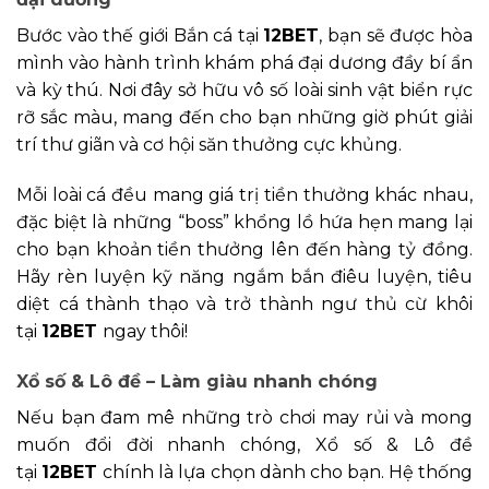
Bước vào thế giới Bắn cá tại
12BET
, bạn sẽ được hòa
mình vào hành trình khám phá đại dương đầy bí ẩn
và kỳ thú. Nơi đây sở hữu vô số loài sinh vật biển rực
rỡ sắc màu, mang đến cho bạn những giờ phút giải
trí thư giãn và cơ hội săn thưởng cực khủng.
Mỗi loài cá đều mang giá trị tiền thưởng khác nhau,
đặc biệt là những “boss” khổng lồ hứa hẹn mang lại
cho bạn khoản tiền thưởng lên đến hàng tỷ đồng.
Hãy rèn luyện kỹ năng ngắm bắn điêu luyện, tiêu
diệt cá thành thạo và trở thành ngư thủ cừ khôi
tại
12BET
ngay thôi!
Xổ số & Lô đề – Làm giàu nhanh chóng
Nếu bạn đam mê những trò chơi may rủi và mong
muốn đổi đời nhanh chóng, Xổ số & Lô đề
tại
12BET
chính là lựa chọn dành cho bạn. Hệ thống