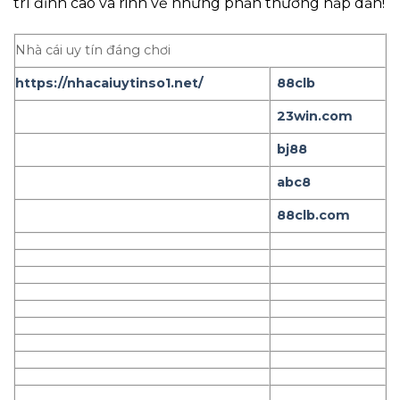
trí đỉnh cao và rinh về những phần thưởng hấp dẫn!
Nhà cái uy tín đáng chơi
https://nhacaiuytinso1.net/
88clb
23win.com
bj88
abc8
88clb.com