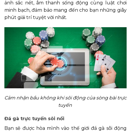
ảnh sắc nét, âm thanh sống động cùng luật chơi
minh bạch, đảm bảo mang đến cho bạn những giây
phút giải trí tuyệt vời nhất.
Cảm nhận bầu không khí sôi động của sòng bài trực
tuyến
Đá gà trực tuyến sôi nổi
Bạn sẽ được hòa mình vào thế giới đá gà sôi động