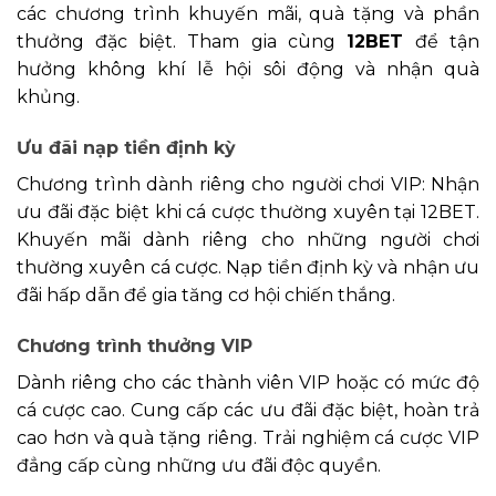
các chương trình khuyến mãi, quà tặng và phần
thưởng đặc biệt. Tham gia cùng
12BET
để tận
hưởng không khí lễ hội sôi động và nhận quà
khủng.
Ưu đãi nạp tiền định kỳ
Chương trình dành riêng cho người chơi VIP: Nhận
ưu đãi đặc biệt khi cá cược thường xuyên tại 12BET.
Khuyến mãi dành riêng cho những người chơi
thường xuyên cá cược. Nạp tiền định kỳ và nhận ưu
đãi hấp dẫn để gia tăng cơ hội chiến thắng.
Chương trình thưởng VIP
Dành riêng cho các thành viên VIP hoặc có mức độ
cá cược cao. Cung cấp các ưu đãi đặc biệt, hoàn trả
cao hơn và quà tặng riêng. Trải nghiệm cá cược VIP
đẳng cấp cùng những ưu đãi độc quyền.