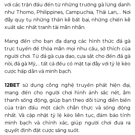
với các trận đấu đến từ những trường gà lừng danh
như Thomo, Philippines, Campuchia, Thái Lan,… Nơi
đây quy tụ những thần kê bất bại, những chiến kê
xuất sắc nhất tranh tài mãn nhãn.
Mang đến cho bạn đa dạng các hình thức đá gà
trực tuyến để thỏa mãn mọi nhu cầu, sở thích của
người chơi. Từ đá gà cựa dao, cựa sắt cho đến đá gà
nòi, đá gà Mỹ,… tất cả đều có mặt tại đây với tỷ lệ kèo
cược hấp dẫn và minh bạch.
12BET
sử dụng công nghệ truyền phát hiện đại,
mang đến cho người chơi hình ảnh sắc nét, âm
thanh sống động, giúp bạn theo dõi từng diễn biến
của trận đấu một cách chân thực và sống động
nhất. Và cập nhật tỷ lệ kèo liên tục, đảm bảo tính
minh bạch và chính xác, giúp người chơi đưa ra
quyết định đặt cược sáng suốt.