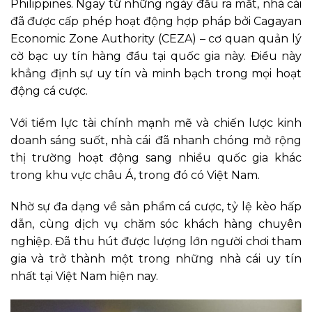
Philippines. Ngay từ những ngày đầu ra mắt, nhà cái
đã được cấp phép hoạt động hợp pháp bởi Cagayan
Economic Zone Authority (CEZA) – cơ quan quản lý
cờ bạc uy tín hàng đầu tại quốc gia này. Điều này
khẳng định sự uy tín và minh bạch trong mọi hoạt
động cá cược.
Với tiềm lực tài chính mạnh mẽ và chiến lược kinh
doanh sáng suốt, nhà cái
đã nhanh chóng mở rộng
thị trường hoạt động sang nhiều quốc gia khác
trong khu vực châu Á, trong đó có Việt Nam.
Nhờ sự đa dạng về sản phẩm cá cược, tỷ lệ kèo hấp
dẫn, cùng dịch vụ chăm sóc khách hàng chuyên
nghiệp. Đã thu hút được lượng lớn người chơi tham
gia và trở thành một trong những nhà cái uy tín
nhất tại Việt Nam hiện nay.