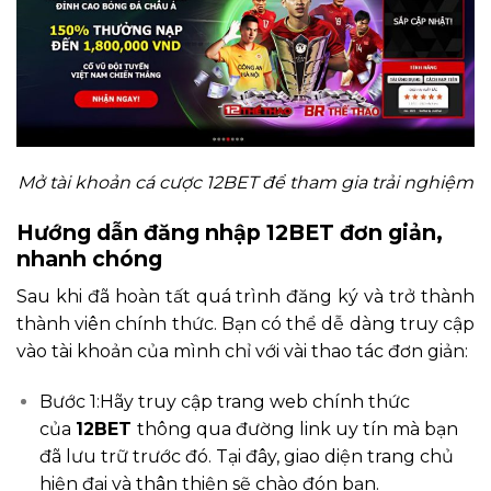
Mở tài khoản cá cược 12BET để tham gia trải nghiệm
Hướng dẫn đăng nhập 12BET đơn giản,
nhanh chóng
Sau khi đã hoàn tất quá trình đăng ký và trở thành
thành viên chính thức. Bạn có thể dễ dàng truy cập
vào tài khoản của mình chỉ với vài thao tác đơn giản:
Bước 1:Hãy truy cập trang web chính thức
của
12BET
thông qua đường link uy tín mà bạn
đã lưu trữ trước đó. Tại đây, giao diện trang chủ
hiện đại và thân thiện sẽ chào đón bạn.