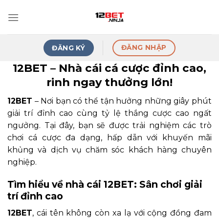
Skip
to
content
ĐĂNG NHẬP
ĐĂNG KÝ
12BET – Nhà cái cá cược đỉnh cao,
rinh ngay thưởng lớn!
12BET
– Nơi bạn có thể tận hưởng những giây phút
giải trí đỉnh cao cùng tỷ lệ thắng cược cao ngất
ngưởng. Tại đây, bạn sẽ được trải nghiệm các trò
chơi cá cược đa dạng, hấp dẫn với khuyến mãi
khủng và dịch vụ chăm sóc khách hàng chuyên
nghiệp.
Tìm hiểu về nhà cái 12BET: Sân chơi giải
trí đỉnh cao
12BET
, cái tên không còn xa lạ với cộng đồng đam