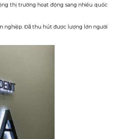
ng thị trường hoạt động sang nhiều quốc
n nghiệp. Đã thu hút được lượng lớn người