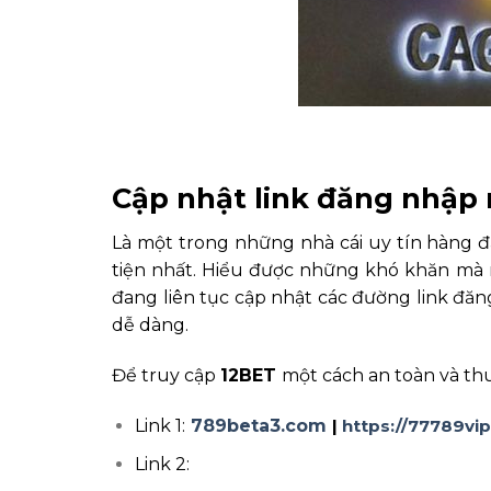
Cập nhật link đăng nhập 
Là một trong những nhà cái uy tín hàng đầ
tiện nhất. Hiểu được những khó khăn mà 
đang liên tục cập nhật các đường link đăn
dễ dàng.
Để truy cập
12BET
một cách an toàn và thu
Link 1:
789beta3.com
|
https://77789vi
Link 2: