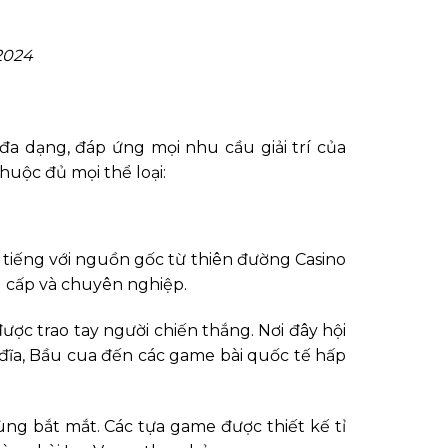
2024
đa dạng, đáp ứng mọi nhu cầu giải trí của
huộc đủ mọi thể loại:
 tiếng với nguồn gốc từ thiên đường Casino
 cấp và chuyên nghiệp.
ợc trao tay người chiến thắng. Nơi đây hội
 đĩa, Bầu cua đến các game bài quốc tế hấp
ng bắt mắt. Các tựa game được thiết kế tỉ