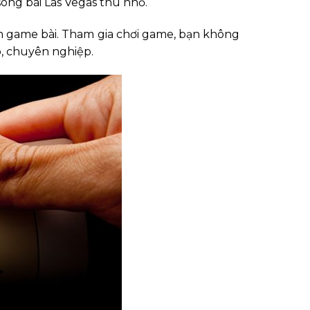
òng bài Las Vegas thu nhỏ.
nh game bài. Tham gia chơi game, bạn không
, chuyên nghiệp.