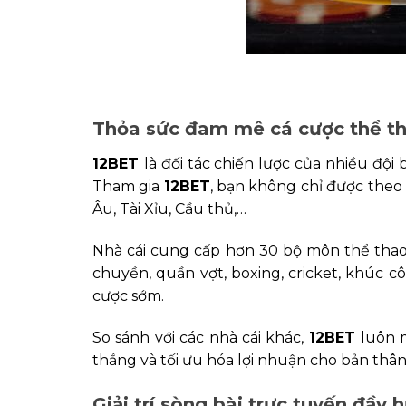
Thỏa sức đam mê cá cược thể t
12BET
là đối tác chiến lược của nhiều đội
Tham gia
12BET
, bạn không chỉ được theo
Âu, Tài Xỉu, Cầu thủ,…
Nhà cái cung cấp hơn 30 bộ môn thể thao 
chuyền, quần vợt, boxing, cricket, khúc c
cược sớm.
So sánh với các nhà cái khác,
12BET
luôn 
thắng và tối ưu hóa lợi nhuận cho bản thân
Giải trí sòng bài trực tuyến đầy