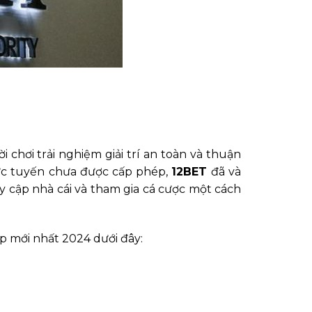
chơi trải nghiệm giải trí an toàn và thuận
rực tuyến chưa được cấp phép,
12BET
đã và
y cập nhà cái và tham gia cá cược một cách
ập mới nhất 2024 dưới đây: