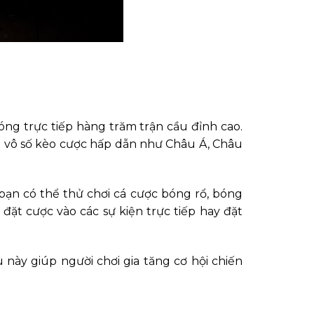
sóng trực tiếp hàng trăm trận cầu đỉnh cao.
á vô số kèo cược hấp dẫn như Châu Á, Châu
bạn có thể thử chơi cá cược bóng rổ, bóng
đặt cược vào các sự kiện trực tiếp hay đặt
 này giúp người chơi gia tăng cơ hội chiến