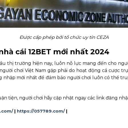
Được cấp phép bởi tổ chức uy tín CEZA
nhà cái 12BET mới nhất 2024
u thị trường hiện nay, luôn nỗ lực mang đến cho người 
người chơi Việt Nam gặp phải do hoạt động cá cược t
g nhập mới nhất để đảm bảo người chơi luôn có thể tru
ận tiện, người chơi hãy cập nhật ngay các link đăng nh
p.com/
|
https://057789.com/
|