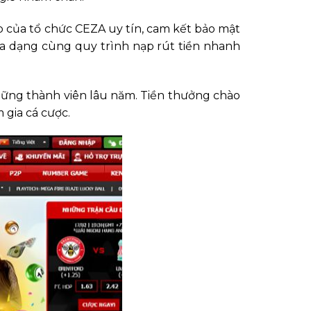
p của tổ chức CEZA uy tín, cam kết bảo mật
 đa dạng cùng quy trình nạp rút tiền nhanh
hững thành viên lâu năm. Tiền thưởng chào
 gia cá cược.