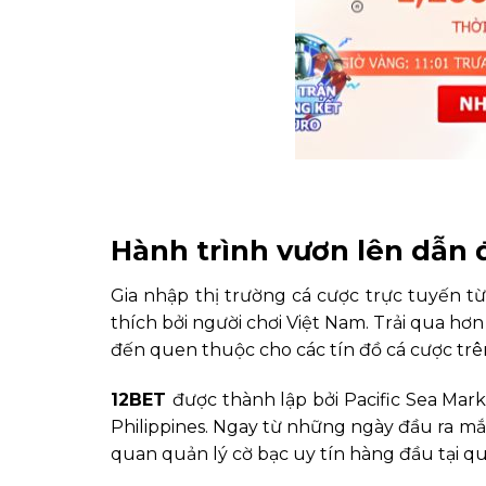
Hành trình vươn lên dẫn 
Gia nhập thị trường cá cược trực tuyến t
thích bởi người chơi Việt Nam. Trải qua hơ
đến quen thuộc cho các tín đồ cá cược trê
12BET
được thành lập bởi Pacific Sea Mark
Philippines. Ngay từ những ngày đầu ra m
quan quản lý cờ bạc uy tín hàng đầu tại qu