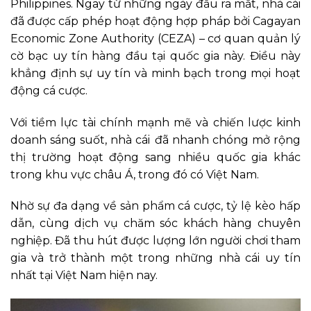
Philippines. Ngay từ những ngày đầu ra mắt, nhà cái
đã được cấp phép hoạt động hợp pháp bởi Cagayan
Economic Zone Authority (CEZA) – cơ quan quản lý
cờ bạc uy tín hàng đầu tại quốc gia này. Điều này
khẳng định sự uy tín và minh bạch trong mọi hoạt
động cá cược.
Với tiềm lực tài chính mạnh mẽ và chiến lược kinh
doanh sáng suốt, nhà cái
đã nhanh chóng mở rộng
thị trường hoạt động sang nhiều quốc gia khác
trong khu vực châu Á, trong đó có Việt Nam.
Nhờ sự đa dạng về sản phẩm cá cược, tỷ lệ kèo hấp
dẫn, cùng dịch vụ chăm sóc khách hàng chuyên
nghiệp. Đã thu hút được lượng lớn người chơi tham
gia và trở thành một trong những nhà cái uy tín
nhất tại Việt Nam hiện nay.