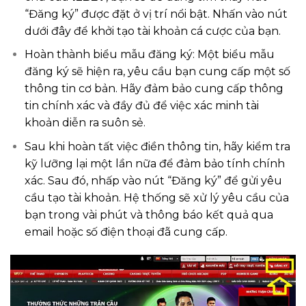
“Đăng ký” được đặt ở vị trí nổi bật. Nhấn vào nút
dưới đây để khởi tạo tài khoản cá cược của bạn.
Hoàn thành biểu mẫu đăng ký: Một biểu mẫu
đăng ký sẽ hiện ra, yêu cầu bạn cung cấp một số
thông tin cơ bản. Hãy đảm bảo cung cấp thông
tin chính xác và đầy đủ để việc xác minh tài
khoản diễn ra suôn sẻ.
Sau khi hoàn tất việc điền thông tin, hãy kiểm tra
kỹ lưỡng lại một lần nữa để đảm bảo tính chính
xác. Sau đó, nhấp vào nút “Đăng ký” để gửi yêu
cầu tạo tài khoản. Hệ thống sẽ xử lý yêu cầu của
bạn trong vài phút và thông báo kết quả qua
email hoặc số điện thoại đã cung cấp.