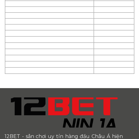
12BET
- sân chơi uy tín hàng đầu Châu Á hiện