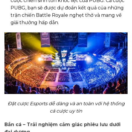
cuộc chiến sinh tồn khốc liệt của PUBG. Cá cược
PUBG, bạn sẽ được dự đoán kết quả của những
trận chiến Battle Royale nghẹt thở và mang về
giải thưởng hấp dẫn.
Đặt cược Esports dễ dàng và an toàn với hệ thống
cá cược uy tín
Bắn cá – Trải nghiệm cảm giác phiêu lưu dưới
đại dương