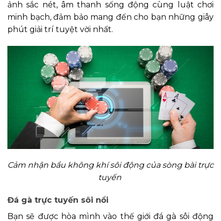
ảnh sắc nét, âm thanh sống động cùng luật chơi
minh bạch, đảm bảo mang đến cho bạn những giây
phút giải trí tuyệt vời nhất.
Cảm nhận bầu không khí sôi động của sòng bài trực
tuyến
Đá gà trực tuyến sôi nổi
Bạn sẽ được hòa mình vào thế giới đá gà sôi động