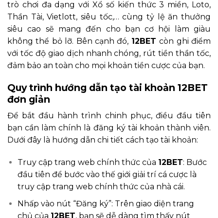
trò chơi đa dạng với Xổ số kiến thức 3 miền, Loto,
Thần Tài, Vietlott, siêu tốc,… cùng tỷ lệ ăn thưởng
siêu cao sẽ mang đến cho bạn cơ hội làm giàu
không thể bỏ lỡ. Bên cạnh đó,
12BET
còn ghi điểm
với tốc độ giao dịch nhanh chóng, rút tiền thần tốc,
đảm bảo an toàn cho mọi khoản tiền cược của bạn.
Quy trình hướng dẫn tạo tài khoản 12BET
đơn giản
Để bắt đầu hành trình chinh phục, điều đầu tiên
bạn cần làm chính là đăng ký tài khoản thành viên.
Dưới đây là hướng dẫn chi tiết cách tạo tài khoản:
Truy cập trang web chính thức của
12BET
: Bước
đầu tiên để bước vào thế giới giải trí cá cược là
truy cập trang web chính thức của nhà cái.
Nhấp vào nút “Đăng ký”: Trên giao diện trang
chủ của
12BET
, bạn sẽ dễ dàng tìm thấy nút