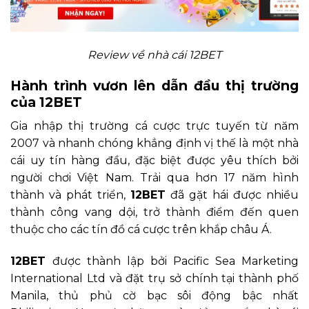
Review về nhà cái 12BET
Hành trình vươn lên dẫn đầu thị trường
của 12BET
Gia nhập thị trường cá cược trực tuyến từ năm
2007 và nhanh chóng khẳng định vị thế là một nhà
cái uy tín hàng đầu, đặc biệt được yêu thích bởi
người chơi Việt Nam. Trải qua hơn 17 năm hình
thành và phát triển,
12BET
đã gặt hái được nhiều
thành công vang dội, trở thành điểm đến quen
thuộc cho các tín đồ cá cược trên khắp châu Á.
12BET
được thành lập bởi Pacific Sea Marketing
International Ltd và đặt trụ sở chính tại thành phố
Manila, thủ phủ cờ bạc sôi động bậc nhất