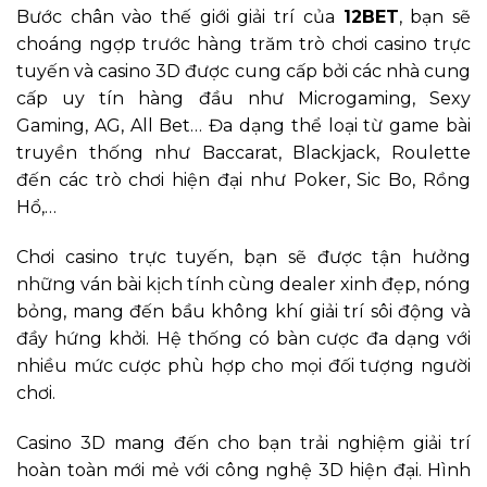
Bước chân vào thế giới giải trí của
12BET
, bạn sẽ
choáng ngợp trước hàng trăm trò chơi casino trực
tuyến và casino 3D được cung cấp bởi các nhà cung
cấp uy tín hàng đầu như Microgaming, Sexy
Gaming, AG, All Bet… Đa dạng thể loại từ game bài
truyền thống như Baccarat, Blackjack, Roulette
đến các trò chơi hiện đại như Poker, Sic Bo, Rồng
Hổ,…
Chơi casino trực tuyến, bạn sẽ được tận hưởng
những ván bài kịch tính cùng dealer xinh đẹp, nóng
bỏng, mang đến bầu không khí giải trí sôi động và
đầy hứng khởi. Hệ thống có bàn cược đa dạng với
nhiều mức cược phù hợp cho mọi đối tượng người
chơi.
Casino 3D mang đến cho bạn trải nghiệm giải trí
hoàn toàn mới mẻ với công nghệ 3D hiện đại. Hình