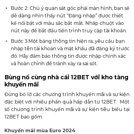
Bước 2: Chú ý quan sát góc phải màn hình, bạn sẽ
dễ dàng nhìn thấy nút “Đăng nhập” được thiết
kế nổi bật với màu sắc bắt mắt. Nhấp chuột vào
nút này để bắt đầu tiến trình truy cập tài khoản.
Bước 3:Một bảng thông tin hiện ra, yêu cầu bạn
nhập tên tài khoản và mật khẩu đã đăng ký trước
đó. Hãy đảm bảo thông tin được nhập chính xác
và hoàn chỉnh để tránh xảy ra sai sót.
Bùng nổ cùng nhà cái 12BET với kho tàng
khuyến mãi
Đừng bỏ lỡ các chương trình khuyến mãi và sự kiện
đặc biệt với nhiều phần quà hấp dẫn từ 12BET. Một
số chương trình khuyến mãi và sự kiện tiêu biểu tại
12BET bao gồm:
Khuyến mãi mùa Euro 2024