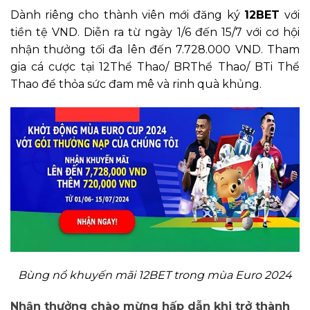
Dành riêng cho thành viên mới đăng ký
12BET
với
tiền tệ VND. Diễn ra từ ngày 1/6 đến 15/7 với cơ hội
nhận thưởng tối đa lên đến 7.728.000 VND. Tham
gia cá cược tại 12Thể Thao/ BRThể Thao/ BTi Thể
Thao để thỏa sức đam mê và rinh quà khủng.
Bùng nổ khuyến mãi 12BET trong mùa Euro 2024
Nhận thưởng chào mừng hấp dẫn khi trở thành