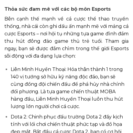
Thỏa sức đam mê với các bộ môn Esports
Bên cạnh thế mạnh về cá cược thể thao truyền
thống, nhà cái còn ghi dấu ấn mạnh mẽ với mảng cá
cược Esports – nơi hội tụ những tựa game đình đám
thu hút đông đảo game thủ trẻ tuổi. Tham gia
ngay, bạn sẽ được đắm chìm trong thế giới Esports
sôi động với đa dạng lựa chọn:
Liên Minh Huyền Thoại: Hóa thân thành 1 trong
140 vị tướng sở hữu kỹ năng độc đáo, bạn sẽ
cùng đồng đội chiến đấu để phá hủy nhà chính
đối phương. Là tựa game chiến thuật MOBA
hàng đầu, Liên Minh Huyền Thoại luôn thu hút
lượng lớn người chơi cá cược.
Dota 2: Chinh phục đấu trường Dota 2 đầy kịch
tính với lối chơi chiến thuật phức tạp và đồ họa
đẹp mắt. Bắt đầu cá cược Dota 2, bạn có cơ hội