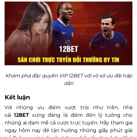
Khám phá đặc quyền VIP 12BET với vô số ưu đãi hấp
dẫn
Kết luận
Với những ưu điểm vượt trội như trên, nhà
cái
12BET
xứng đáng là điểm đến lý tưởng cho
những ai đam mê cá cược trực tuyến. Hãy tham gia
ngay hôm nay để tận hưởng những giây phút giải