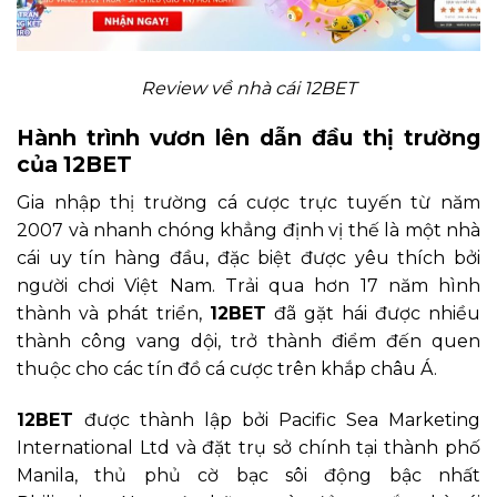
Review về nhà cái 12BET
Hành trình vươn lên dẫn đầu thị trường
của 12BET
Gia nhập thị trường cá cược trực tuyến từ năm
2007 và nhanh chóng khẳng định vị thế là một nhà
cái uy tín hàng đầu, đặc biệt được yêu thích bởi
người chơi Việt Nam. Trải qua hơn 17 năm hình
thành và phát triển,
12BET
đã gặt hái được nhiều
thành công vang dội, trở thành điểm đến quen
thuộc cho các tín đồ cá cược trên khắp châu Á.
12BET
được thành lập bởi Pacific Sea Marketing
International Ltd và đặt trụ sở chính tại thành phố
Manila, thủ phủ cờ bạc sôi động bậc nhất