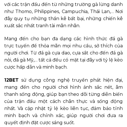
với các trận đấu đến từ những trường gà lừng danh
như Thomo, Philippines, Campuchia, Thái Lan,… Nơi
đây quy tụ những thần kê bất bại, những chiến kê
xuất sắc nhất tranh tài mãn nhãn.
Mang đến cho bạn đa dạng các hình thức đá gà
trực tuyến để thỏa mãn mọi nhu cầu, sở thích của
người chơi. Từ đá gà cựa dao, cựa sắt cho đến đá gà
nòi, đá gà Mỹ,… tất cả đều có mặt tại đây với tỷ lệ kèo
cược hấp dẫn và minh bạch.
12BET
sử dụng công nghệ truyền phát hiện đại,
mang đến cho người chơi hình ảnh sắc nét, âm
thanh sống động, giúp bạn theo dõi từng diễn biến
của trận đấu một cách chân thực và sống động
nhất. Và cập nhật tỷ lệ kèo liên tục, đảm bảo tính
minh bạch và chính xác, giúp người chơi đưa ra
quyết định đặt cược sáng suốt.