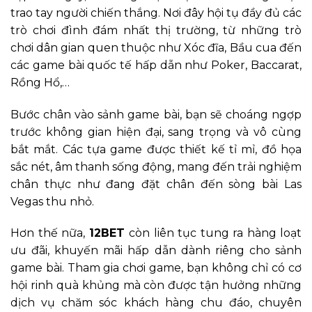
trao tay người chiến thắng. Nơi đây hội tụ đầy đủ các
trò chơi đình đám nhất thị trường, từ những trò
chơi dân gian quen thuộc như Xóc đĩa, Bầu cua đến
các game bài quốc tế hấp dẫn như Poker, Baccarat,
Rồng Hổ,…
Bước chân vào sảnh game bài, bạn sẽ choáng ngợp
trước không gian hiện đại, sang trọng và vô cùng
bắt mắt. Các tựa game được thiết kế tỉ mỉ, đồ họa
sắc nét, âm thanh sống động, mang đến trải nghiệm
chân thực như đang đặt chân đến sòng bài Las
Vegas thu nhỏ.
Hơn thế nữa,
12BET
còn liên tục tung ra hàng loạt
ưu đãi, khuyến mãi hấp dẫn dành riêng cho sảnh
game bài. Tham gia chơi game, bạn không chỉ có cơ
hội rinh quà khủng mà còn được tận hưởng những
dịch vụ chăm sóc khách hàng chu đáo, chuyên