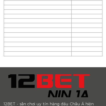
12BET
- sân chơi uy tín hàng đầu Châu Á hiện