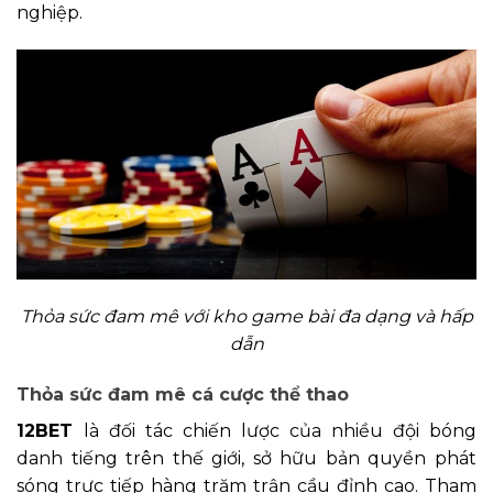
nghiệp.
Thỏa sức đam mê với kho game bài đa dạng và hấp
dẫn
Thỏa sức đam mê cá cược thể thao
12BET
là đối tác chiến lược của nhiều đội bóng
danh tiếng trên thế giới, sở hữu bản quyền phát
sóng trực tiếp hàng trăm trận cầu đỉnh cao. Tham