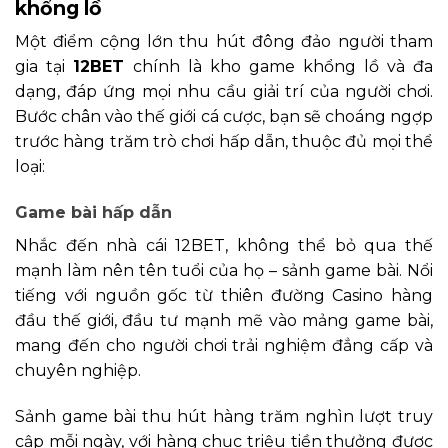
khổng lồ
Một điểm cộng lớn thu hút đông đảo người tham
gia tại
12BET
chính là kho game khổng lồ và đa
dạng, đáp ứng mọi nhu cầu giải trí của người chơi.
Bước chân vào thế giới cá cược, bạn sẽ choáng ngợp
trước hàng trăm trò chơi hấp dẫn, thuộc đủ mọi thể
loại:
Game bài hấp dẫn
Nhắc đến nhà cái 12BET, không thể bỏ qua thế
mạnh làm nên tên tuổi của họ – sảnh game bài. Nổi
tiếng với nguồn gốc từ thiên đường Casino hàng
đầu thế giới, đầu tư mạnh mẽ vào mảng game bài,
mang đến cho người chơi trải nghiệm đẳng cấp và
chuyên nghiệp.
Sảnh game bài thu hút hàng trăm nghìn lượt truy
cập mỗi ngày, với hàng chục triệu tiền thưởng được