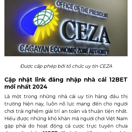
Được cấp phép bởi tổ chức uy tín CEZA
Cập nhật link đăng nhập nhà cái 12BET
mới nhất 2024
Là một trong những nhà cái uy tín hàng đầu thị
trường hiện nay, luôn nỗ lực mang đến cho người
chơi trải nghiệm giải trí an toàn và thuận tiện nhất.
Hiểu được những khó khăn mà người chơi Việt Nam
gặp phải do hoạt động cá cược trực tuyến chưa