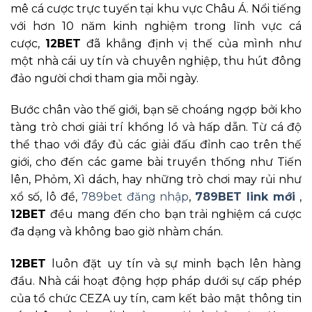
mê cá cược trực tuyến tại khu vực Châu Á. Nổi tiếng
với hơn 10 năm kinh nghiệm trong lĩnh vực cá
cược,
12BET
đã khẳng định vị thế của mình như
một nhà cái uy tín và chuyên nghiệp, thu hút đông
đảo người chơi tham gia mỗi ngày.
Bước chân vào thế giới, bạn sẽ choáng ngợp bởi kho
tàng trò chơi giải trí khổng lồ và hấp dẫn. Từ cá độ
thể thao với đầy đủ các giải đấu đỉnh cao trên thế
giới, cho đến các game bài truyền thống như Tiến
lên, Phỏm, Xì dách, hay những trò chơi may rủi như
xổ số, lô đề,
789bet đăng nhập
,
789BET link mới
,
12BET
đều mang đến cho bạn trải nghiệm cá cược
đa dạng và không bao giờ nhàm chán.
12BET
luôn đặt uy tín và sự minh bạch lên hàng
đầu. Nhà cái hoạt động hợp pháp dưới sự cấp phép
của tổ chức CEZA uy tín, cam kết bảo mật thông tin