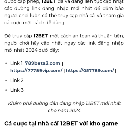
được cấp phép,
12BET
đã và đang liên tục cập nhật
các đường link đăng nhập mới nhất để đảm bảo
người chơi luôn có thể truy cập nhà cái và tham gia
cá cược một cách dễ dàng.
Để truy cập
12BET
một cách an toàn và thuận tiện,
người chơi hãy cập nhật ngay các link đăng nhập
mới nhất 2024 dưới đây:
Link 1:
789beta3.com
|
https://77789vip.com/
|
https://057789.com/
|
Link 2:
Link 3:
Khám phá đường dẫn đăng nhập 12BET mới nhất
cho năm 2024
Cá cược tại nhà cái 12BET với kho game