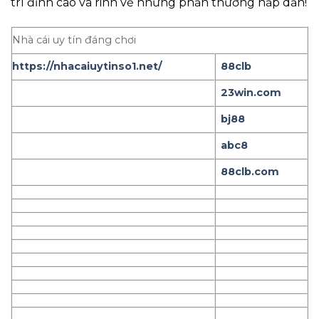
trí đỉnh cao và rinh về những phần thưởng hấp dẫn!
Nhà cái uy tín đáng chơi
https://nhacaiuytinso1.net/
88clb
23win.com
bj88
abc8
88clb.com