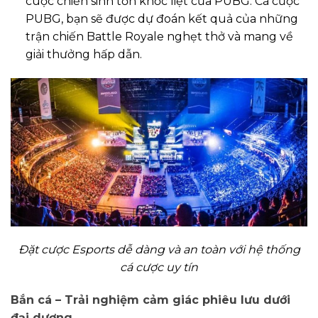
cuộc chiến sinh tồn khốc liệt của PUBG. Cá cược
PUBG, bạn sẽ được dự đoán kết quả của những
trận chiến Battle Royale nghẹt thở và mang về
giải thưởng hấp dẫn.
Đặt cược Esports dễ dàng và an toàn với hệ thống
cá cược uy tín
Bắn cá – Trải nghiệm cảm giác phiêu lưu dưới
đại dương