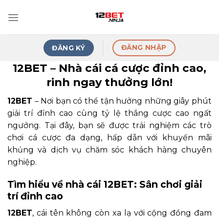
Skip
to
content
ĐĂNG NHẬP
ĐĂNG KÝ
12BET – Nhà cái cá cược đỉnh cao,
rinh ngay thưởng lớn!
12BET
– Nơi bạn có thể tận hưởng những giây phút
giải trí đỉnh cao cùng tỷ lệ thắng cược cao ngất
ngưởng. Tại đây, bạn sẽ được trải nghiệm các trò
chơi cá cược đa dạng, hấp dẫn với khuyến mãi
khủng và dịch vụ chăm sóc khách hàng chuyên
nghiệp.
Tìm hiểu về nhà cái 12BET: Sân chơi giải
trí đỉnh cao
12BET
, cái tên không còn xa lạ với cộng đồng đam