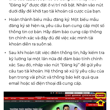
“Đăng ký” được đặt ở vị trí nổi bật. Nhấn vào nút
dưới đây để khởi tạo tài khoản cá cược của bạn.
Hoàn thành biểu mẫu đăng ký: Một biểu mẫu
đăng ký sẽ hiện ra, yêu cầu bạn cung cấp một số
thông tin cơ bản. Hãy đảm bảo cung cấp thông
tin chính xác và đầy đủ để việc xác minh tài
khoản diễn ra suôn sẻ.
Sau khi hoàn tất việc điền thông tin, hãy kiểm tra
kỹ lưỡng lại một lần nữa để đảm bảo tính chính
xác. Sau đó, nhấp vào nút “Đăng ký” để gửi yêu
cầu tạo tài khoản. Hệ thống sẽ xử lý yêu cầu của
bạn trong vài phút và thông báo kết quả qua
email hoặc số điện thoại đã cung cấp.