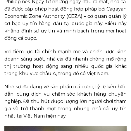
Philippines. Ngay từ những ngày đầu ra mắt, nhà cái
đã được cấp phép hoạt động hợp pháp bởi Cagayan
Economic Zone Authority (CEZA) – cơ quan quản lý
cờ bạc uy tín hàng đầu tại quốc gia này. Điều này
khẳng định sự uy tín và minh bạch trong mọi hoạt
động cá cược.
Với tiềm lực tài chính mạnh mẽ và chiến lược kinh
doanh sáng suốt, nhà cái
đã nhanh chóng mở rộng
thị trường hoạt động sang nhiều quốc gia khác
trong khu vực châu Á, trong đó có Việt Nam.
Nhờ sự đa dạng về sản phẩm cá cược, tỷ lệ kèo hấp
dẫn, cùng dịch vụ chăm sóc khách hàng chuyên
nghiệp. Đã thu hút được lượng lớn người chơi tham
gia và trở thành một trong những nhà cái uy tín
nhất tại Việt Nam hiện nay.