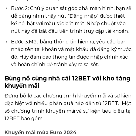
Bước 2: Chú ý quan sát góc phải màn hình, bạn sẽ
dễ dàng nhìn thấy nút “Đăng nhập” được thiết
kế nổi bật với màu sắc bắt mắt. Nhấp chuột vào
nút này để bắt đầu tiến trình truy cập tài khoản.
Bước 3:Một bảng thông tin hiện ra, yêu cầu bạn
nhập tên tài khoản và mật khẩu đã đăng ký trước
đó. Hãy đảm bảo thông tin được nhập chính xác
và hoàn chỉnh để tránh xảy ra sai sót.
Bùng nổ cùng nhà cái 12BET với kho tàng
khuyến mãi
Đừng bỏ lỡ các chương trình khuyến mãi và sự kiện
đặc biệt với nhiều phần quà hấp dẫn từ 12BET. Một
số chương trình khuyến mãi và sự kiện tiêu biểu tại
12BET bao gồm:
Khuyến mãi mùa Euro 2024