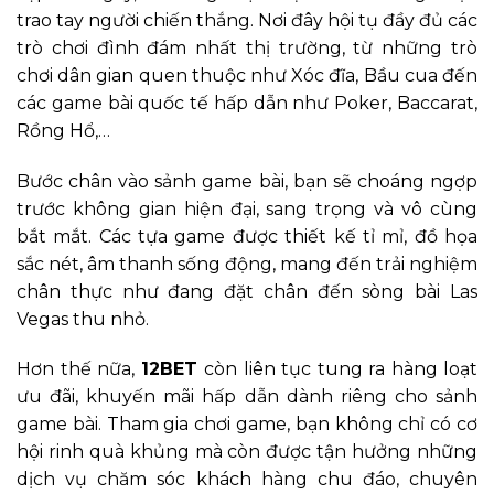
trao tay người chiến thắng. Nơi đây hội tụ đầy đủ các
trò chơi đình đám nhất thị trường, từ những trò
chơi dân gian quen thuộc như Xóc đĩa, Bầu cua đến
các game bài quốc tế hấp dẫn như Poker, Baccarat,
Rồng Hổ,…
Bước chân vào sảnh game bài, bạn sẽ choáng ngợp
trước không gian hiện đại, sang trọng và vô cùng
bắt mắt. Các tựa game được thiết kế tỉ mỉ, đồ họa
sắc nét, âm thanh sống động, mang đến trải nghiệm
chân thực như đang đặt chân đến sòng bài Las
Vegas thu nhỏ.
Hơn thế nữa,
12BET
còn liên tục tung ra hàng loạt
ưu đãi, khuyến mãi hấp dẫn dành riêng cho sảnh
game bài. Tham gia chơi game, bạn không chỉ có cơ
hội rinh quà khủng mà còn được tận hưởng những
dịch vụ chăm sóc khách hàng chu đáo, chuyên