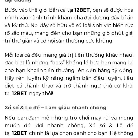
Bước vào thế giới Bắn cá tại
12BET
, bạn sẽ được hòa
mình vào hành trình khám phá đại dương đầy bí ẩn
và kỳ thú. Nơi đây sở hữu vô số loài sinh vật biển rực
rỡ sắc màu, mang đến cho bạn những giờ phút giải
trí thư giãn và cơ hội săn thưởng cực khủng.
Mỗi loài cá đều mang giá trị tiền thưởng khác nhau,
đặc biệt là những “boss” khổng lồ hứa hẹn mang lại
cho bạn khoản tiền thưởng lên đến hàng tỷ đồng.
Hãy rèn luyện kỹ năng ngắm bắn điêu luyện, tiêu
diệt cá thành thạo và trở thành ngư thủ cừ khôi
tại
12BET
ngay thôi!
Xổ số & Lô đề – Làm giàu nhanh chóng
Nếu bạn đam mê những trò chơi may rủi và mong
muốn đổi đời nhanh chóng, Xổ số & Lô đề
tại
12BET
chính là lựa chọn dành cho bạn. Hệ thống