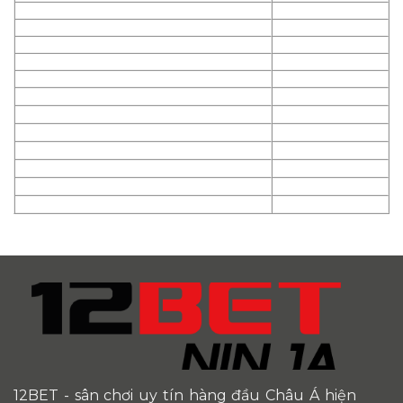
12BET
- sân chơi uy tín hàng đầu Châu Á hiện