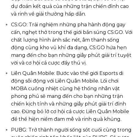
dự đoán kết quả của những trận chiến đỉnh cao
và rinh về giải thưởng hấp dẫn.
CS:GO: Trải nghiệm những pha hành động gay
cấn, nghẹt thở trong thế giới bắn súng CS:GO. Với
chất lượng hình ảnh sắc nét, âm thanh sống
động cùng kho vũ khí đa dạng, CS:GO hứa hẹn
mang đến cho bạn những giây phút giải trí tuyệt
vời và cơ hội cá cược đầy thú vị.
Liên Quân Mobile: Bước vào thế giới Esports di
động sôi động với Liên Quân Mobile. Lối chơi
MOBA cuồng nhiệt cùng hệ thống nhân vật
phong phú sẽ mang đến cho bạn những trận
chiến kịch tính và những giây phút giải trí đỉnh
cao. Đừng bỏ lỡ cơ hội cá cược Liên Quân Mobile
để thể hiện niềm đam mê và rinh quà khủng.
PUBG: Trở thành người sống sót cuối cùng trong