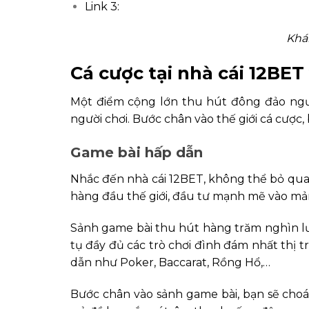
Link 3:
Khá
Cá cược tại nhà cái 12BE
Một điểm cộng lớn thu hút đông đảo ngư
người chơi. Bước chân vào thế giới cá cược
Game bài hấp dẫn
Nhắc đến nhà cái 12BET, không thể bỏ qua 
hàng đầu thế giới, đầu tư mạnh mẽ vào mả
Sảnh game bài thu hút hàng trăm nghìn lượ
tụ đầy đủ các trò chơi đình đám nhất thị 
dẫn như Poker, Baccarat, Rồng Hổ,…
Bước chân vào sảnh game bài, bạn sẽ choá