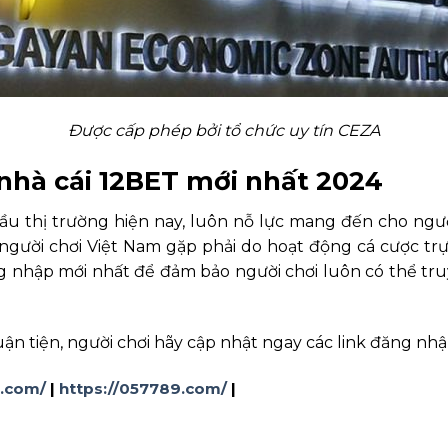
Được cấp phép bởi tổ chức uy tín CEZA
nhà cái 12BET mới nhất 2024
u thị trường hiện nay, luôn nỗ lực mang đến cho người 
người chơi Việt Nam gặp phải do hoạt động cá cược t
g nhập mới nhất để đảm bảo người chơi luôn có thể tru
ận tiện, người chơi hãy cập nhật ngay các link đăng nh
p.com/
|
https://057789.com/
|