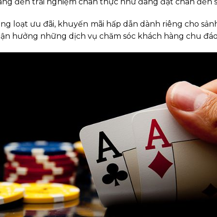
ang đến trải nghiệm chân thực như đang đặt chân đến s
hàng loạt ưu đãi, khuyến mãi hấp dẫn dành riêng cho sả
 tận hưởng những dịch vụ chăm sóc khách hàng chu đáo