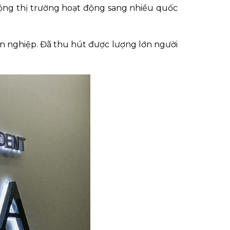
ng thị trường hoạt động sang nhiều quốc
n nghiệp. Đã thu hút được lượng lớn người