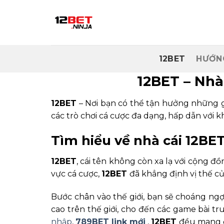
Skip
to
content
12BET
HƯỚN
12BET – Nhà 
12BET
– Nơi bạn có thể tận hưởng những gi
các trò chơi cá cược đa dạng, hấp dẫn với
Tìm hiểu về nhà cái 12BET:
12BET
, cái tên không còn xa lạ với cộng đ
vực cá cược,
12BET
đã khẳng định vị thế c
Bước chân vào thế giới, bạn sẽ choáng ngợp
cao trên thế giới, cho đến các game bài tr
nhập
,
789BET link mới
,
12BET
đều mang đ