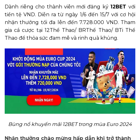
Dành riêng cho thành viên mới đăng ký
12BET
với
tiền tệ VND. Diễn ra từ ngày 1/6 đến 15/7 với cơ hội
nhận thưởng tối đa lên đến 7.728.000 VND. Tham
gia cá cược tại 12Thể Thao/ BRThể Thao/ BTi Thể
Thao để thỏa sức đam mê và rinh quà khủng.
Bùng nổ khuyến mãi 12BET trong mùa Euro 2024
Nhận thưởng chào mừng hấp dẫn khi trở thành