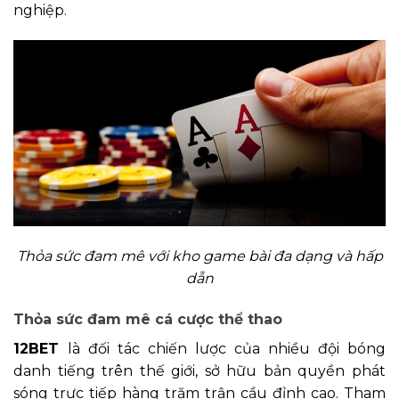
nghiệp.
Thỏa sức đam mê với kho game bài đa dạng và hấp
dẫn
Thỏa sức đam mê cá cược thể thao
12BET
là đối tác chiến lược của nhiều đội bóng
danh tiếng trên thế giới, sở hữu bản quyền phát
sóng trực tiếp hàng trăm trận cầu đỉnh cao. Tham