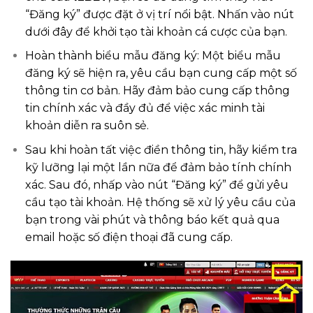
“Đăng ký” được đặt ở vị trí nổi bật. Nhấn vào nút
dưới đây để khởi tạo tài khoản cá cược của bạn.
Hoàn thành biểu mẫu đăng ký: Một biểu mẫu
đăng ký sẽ hiện ra, yêu cầu bạn cung cấp một số
thông tin cơ bản. Hãy đảm bảo cung cấp thông
tin chính xác và đầy đủ để việc xác minh tài
khoản diễn ra suôn sẻ.
Sau khi hoàn tất việc điền thông tin, hãy kiểm tra
kỹ lưỡng lại một lần nữa để đảm bảo tính chính
xác. Sau đó, nhấp vào nút “Đăng ký” để gửi yêu
cầu tạo tài khoản. Hệ thống sẽ xử lý yêu cầu của
bạn trong vài phút và thông báo kết quả qua
email hoặc số điện thoại đã cung cấp.