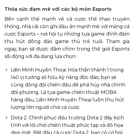
Thỏa sức đam mê với các bộ môn Esports
Bên cạnh thế mạnh về cá cược thể thao truyền
thống, nhà cái còn ghi dấu ấn mạnh mẽ với mảng cá
cược Esports – nơi hội tụ những tựa game đình đám
thu hút đông đảo game thủ trẻ tuổi. Tham gia
ngay, bạn sẽ được đắm chìm trong thế giới Esports
sôi động với đa dạng lựa chọn:
Liên Minh Huyền Thoại: Hóa thân thành 1 trong
140 vị tướng sở hữu kỹ năng độc đáo, bạn sẽ
cùng đồng đội chiến đấu để phá hủy nhà chính
đối phương. Là tựa game chiến thuật MOBA
hàng đầu, Liên Minh Huyền Thoại luôn thu hút
lượng lớn người chơi cá cược.
Dota 2: Chinh phục đấu trường Dota 2 đầy kịch
tính với lối chơi chiến thuật phức tạp và đồ họa
đẹp mắt. Bắt đầu cá cược Dota 2, bạn có cơ hội