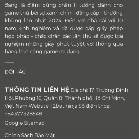
đang là điểm dừng chân lí tưởng dành cho
game thủ bởi sự xanh chín - đẳng cấp - thưởng
khủng lớn nhất 2024. Đến với nhà cái với 10
năm kinh nghiệm và đã được cấp giấy phép
hợp pháp - chắc chắn các tân thủ sẽ được trải
nghiệm những giây phút tuyệt vời thông qua
hàng loạt cổng game đa dạng.
ĐỐI TÁC:
THÔNG TIN LIÊN HỆ
Địa chỉ: 17 Trương Đình
Hội, Phường 16, Quận 8, Thành phố Hồ Chí Minh,
Việt Nam Website: 12bet.ninja Số điện thoại:
+84377328548
Google Sitemap
Chính Sách Bảo Mật