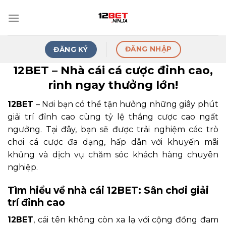
Skip
to
content
ĐĂNG NHẬP
ĐĂNG KÝ
12BET – Nhà cái cá cược đỉnh cao,
rinh ngay thưởng lớn!
12BET
– Nơi bạn có thể tận hưởng những giây phút
giải trí đỉnh cao cùng tỷ lệ thắng cược cao ngất
ngưởng. Tại đây, bạn sẽ được trải nghiệm các trò
chơi cá cược đa dạng, hấp dẫn với khuyến mãi
khủng và dịch vụ chăm sóc khách hàng chuyên
nghiệp.
Tìm hiểu về nhà cái 12BET: Sân chơi giải
trí đỉnh cao
12BET
, cái tên không còn xa lạ với cộng đồng đam