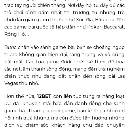
trao tay người chiến thắng. Nơi đây hội tụ đầy đủ các
trò chơi đình đám nhất thị trường, từ những trò
chơi dân gian quen thuộc như Xóc đĩa, Bầu cua đến
các game bài quốc tế hấp dẫn như Poker, Baccarat,
Rồng Hổ,…
Bước chân vào sảnh game bài, bạn sẽ choáng ngợp
trước không gian hiện đại, sang trọng và vô cùng
bắt mắt. Các tựa game được thiết kế tỉ mỉ, đồ họa
sắc nét, âm thanh sống động, mang đến trải nghiệm
chân thực như đang đặt chân đến sòng bài Las
Vegas thu nhỏ.
Hơn thế nữa,
12BET
còn liên tục tung ra hàng loạt
ưu đãi, khuyến mãi hấp dẫn dành riêng cho sảnh
game bài. Tham gia chơi game, bạn không chỉ có cơ
hội rinh quà khủng mà còn được tận hưởng những
dịch vụ chăm sóc khách hàng chu đáo, chuyên