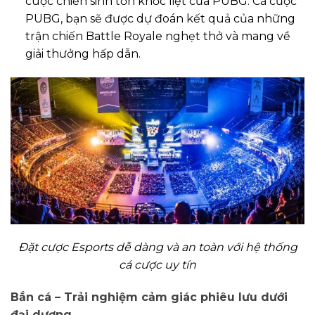
cuộc chiến sinh tồn khốc liệt của PUBG. Cá cược
PUBG, bạn sẽ được dự đoán kết quả của những
trận chiến Battle Royale nghẹt thở và mang về
giải thưởng hấp dẫn.
Đặt cược Esports dễ dàng và an toàn với hệ thống
cá cược uy tín
Bắn cá – Trải nghiệm cảm giác phiêu lưu dưới
đại dương