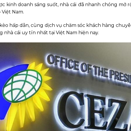
ợc kinh doanh sáng suốt, nhà cái
đã nhanh chóng mở rộ
ó Việt Nam.
ệ kèo hấp dẫn, cùng dịch vụ chăm sóc khách hàng chuyê
 nhà cái uy tín nhất tại Việt Nam hiện nay.