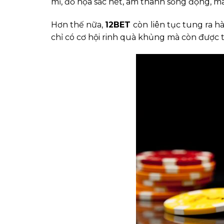
mỉ, đồ họa sắc nét, âm thanh sống động, m
Hơn thế nữa,
12BET
còn liên tục tung ra 
chỉ có cơ hội rinh quà khủng mà còn được