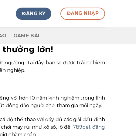
ĐĂNG NHẬP
ĐĂNG KÝ
AO
GAME BÀI
y thưởng lớn!
t ngưởng. Tại đây, bạn sẽ được trải nghiệm
ên nghiệp.
tiếng với hơn 10 năm kinh nghiệm trong lĩnh
út đông đảo người chơi tham gia mỗi ngày.
cá độ thể thao với đầy đủ các giải đấu đỉnh
chơi may rủi như xổ số, lô đề,
789bet đăng
giờ nhàm chán.