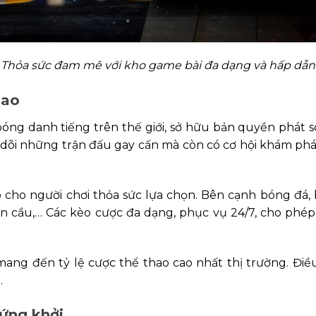
Thỏa sức đam mê với kho game bài đa dạng và hấp dẫn
hao
 bóng danh tiếng trên thế giới, sở hữu bản quyền phát 
 dõi những trận đấu gay cấn mà còn có cơ hội khám ph
cho người chơi thỏa sức lựa chọn. Bên cạnh bóng đá, 
ôn cầu,… Các kèo cược đa dạng, phục vụ 24/7, cho phép 
mang đến tỷ lệ cược thể thao cao nhất thị trường. Điều
.
 hứng khởi