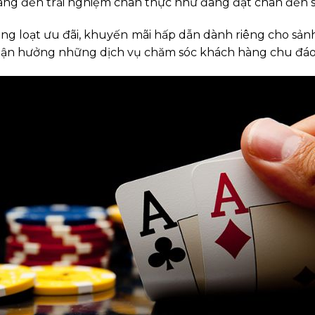
ang đến trải nghiệm chân thực như đang đặt chân đến s
hàng loạt ưu đãi, khuyến mãi hấp dẫn dành riêng cho sả
 tận hưởng những dịch vụ chăm sóc khách hàng chu đáo