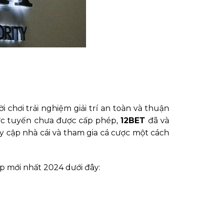
chơi trải nghiệm giải trí an toàn và thuận
rực tuyến chưa được cấp phép,
12BET
đã và
y cập nhà cái và tham gia cá cược một cách
ập mới nhất 2024 dưới đây: