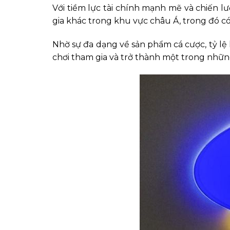
Với tiềm lực tài chính mạnh mẽ và chiến lư
gia khác trong khu vực châu Á, trong đó c
Nhờ sự đa dạng về sản phẩm cá cược, tỷ l
chơi tham gia và trở thành một trong những