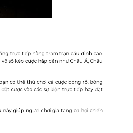
sóng trực tiếp hàng trăm trận cầu đỉnh cao.
á vô số kèo cược hấp dẫn như Châu Á, Châu
bạn có thể thử chơi cá cược bóng rổ, bóng
đặt cược vào các sự kiện trực tiếp hay đặt
 này giúp người chơi gia tăng cơ hội chiến