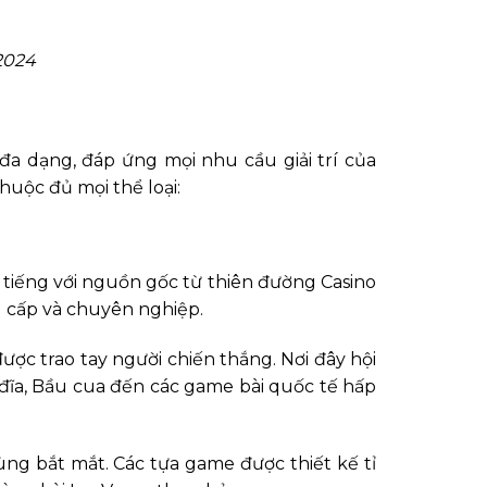
2024
đa dạng, đáp ứng mọi nhu cầu giải trí của
huộc đủ mọi thể loại:
 tiếng với nguồn gốc từ thiên đường Casino
 cấp và chuyên nghiệp.
ợc trao tay người chiến thắng. Nơi đây hội
 đĩa, Bầu cua đến các game bài quốc tế hấp
ng bắt mắt. Các tựa game được thiết kế tỉ