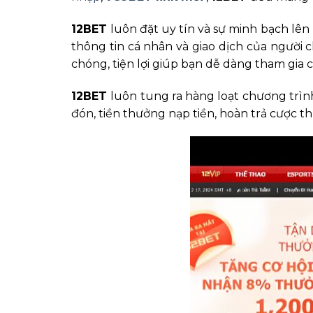
12BET
luôn đặt uy tín và sự minh bạch lê
thông tin cá nhân và giao dịch của người 
chóng, tiện lợi giúp bạn dễ dàng tham gia 
12BET
luôn tung ra hàng loạt chương trì
đón, tiền thưởng nạp tiền, hoàn trả cược t