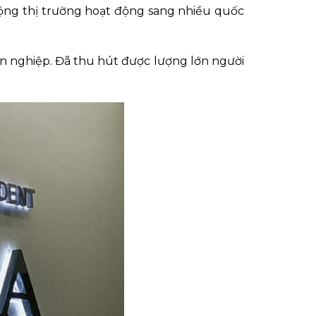
ng thị trường hoạt động sang nhiều quốc
n nghiệp. Đã thu hút được lượng lớn người