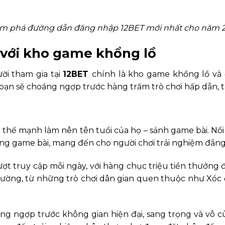
m phá đường dẫn đăng nhập 12BET mới nhất cho năm 
T với kho game khổng lồ
ời tham gia tại
12BET
chính là kho game khổng lồ và 
, bạn sẽ choáng ngợp trước hàng trăm trò chơi hấp dẫn, t
thế mạnh làm nên tên tuổi của họ – sảnh game bài. Nổi
ng game bài, mang đến cho người chơi trải nghiệm đẳng
t truy cập mỗi ngày, với hàng chục triệu tiền thưởng đư
trường, từ những trò chơi dân gian quen thuộc như Xóc
ng ngợp trước không gian hiện đại, sang trọng và vô cù