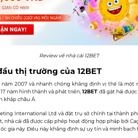
Review về nhà cái 12BET
đầu thị trường của 12BET
ừ năm 2007 và nhanh chóng khẳng định vị thế là một n
n 17 năm hình thành và phát triển,
12BET
đã gặt hái được
n khắp châu Á.
eting International Ltd và đặt trụ sở chính tại thành p
ắt, nhà cái đã được cấp phép hoạt động hợp pháp bởi Ca
ốc gia này. Điều này khẳng định sự uy tín và minh bạch