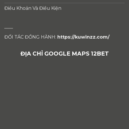
Điều Khoản Và Điều Kiện
ĐỐI TÁC ĐỒNG HÀNH:
https://kuwinzz.com/
ĐỊA CHỈ GOOGLE MAPS 12BET