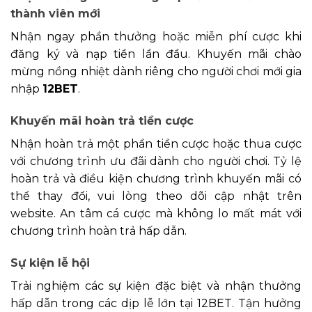
thành viên mới
Nhận ngay phần thưởng hoặc miễn phí cược khi
đăng ký và nạp tiền lần đầu. Khuyến mãi chào
mừng nồng nhiệt dành riêng cho người chơi mới gia
nhập
12BET
.
Khuyến mãi hoàn trả tiền cược
Nhận hoàn trả một phần tiền cược hoặc thua cược
với chương trình ưu đãi dành cho người chơi. Tỷ lệ
hoàn trả và điều kiện chương trình khuyến mãi có
thể thay đổi, vui lòng theo dõi cập nhật trên
website. An tâm cá cược mà không lo mất mát với
chương trình hoàn trả hấp dẫn.
Sự kiện lễ hội
Trải nghiệm các sự kiện đặc biệt và nhận thưởng
hấp dẫn trong các dịp lễ lớn tại 12BET. Tận hưởng