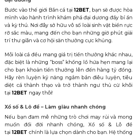
Bước vào thế giới Bắn cá tại
12BET
, bạn sẽ được hòa
mình vào hành trình khám phá đại dương đầy bí ẩn
và kỳ thú. Nơi đây sở hữu vô số loài sinh vật biển rực
rỡ sắc màu, mang đến cho bạn những giờ phút giải
trí thư giãn và cơ hội săn thưởng cực khủng.
Mỗi loài cá đều mang giá trị tiền thưởng khác nhau,
đặc biệt là những “boss” khổng lồ hứa hẹn mang lại
cho bạn khoản tiền thưởng lên đến hàng tỷ đồng.
Hãy rèn luyện kỹ năng ngắm bắn điêu luyện, tiêu
diệt cá thành thạo và trở thành ngư thủ cừ khôi
tại
12BET
ngay thôi!
Xổ số & Lô đề – Làm giàu nhanh chóng
Nếu bạn đam mê những trò chơi may rủi và mong
muốn đổi đời nhanh chóng, Xổ số & Lô đề
tại
12BET
chính là lựa chọn dành cho bạn. Hệ thống