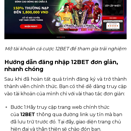
Mở tài khoản cá cược 12BET để tham gia trải nghiệm
Hướng dẫn đăng nhập 12BET đơn giản,
nhanh chóng
Sau khi đã hoàn tất quá trình đăng ký và trở thành
thành viên chính thức. Bạn có thể dễ dàng truy cập
vào tài khoản của mình chỉ với vài thao tác đơn giản:
Bước 1:Hãy truy cập trang web chính thức
của
12BET
thông qua đường link uy tín mà bạn
đã lưu trữ trước đó. Tại đây, giao diện trang chủ
hiện đại và thân thiện sẽ chào đón bạn.