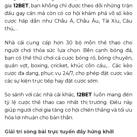
gia
12BET
, bạn không chỉ được theo dõi những trận
đấu gay cấn mà còn có cơ hội khám phá vô số kèo
cược hấp dẫn như Châu Á, Châu Âu, Tài Xỉu, Cầu
thủ,…
Nhà cái cung cấp hơn 30 bộ môn thể thao cho
người chơi thỏa sức lựa chọn. Bên cạnh bóng đá,
bạn có thể thử chơi cá cược bóng rổ, bóng chuyền,
quần vợt, boxing, cricket, khúc côn cầu,… Các kèo
cược đa dạng, phục vụ 24/7, cho phép đặt cược vào
các sự kiện trực tiếp hay đặt cược sớm.
So sánh với các nhà cái khác,
12BET
luôn mang đến
tỷ lệ cược thể thao cao nhất thị trường. Điều này
giúp người chơi gia tăng cơ hội chiến thắng và tối ưu
hóa lợi nhuận cho bản thân.
Giải trí sòng bài trực tuyến đầy hứng khởi