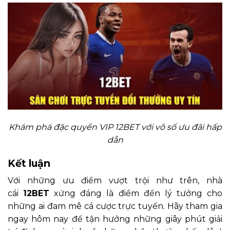
Khám phá đặc quyền VIP 12BET với vô số ưu đãi hấp
dẫn
Kết luận
Với những ưu điểm vượt trội như trên, nhà
cái
12BET
xứng đáng là điểm đến lý tưởng cho
những ai đam mê cá cược trực tuyến. Hãy tham gia
ngay hôm nay để tận hưởng những giây phút giải