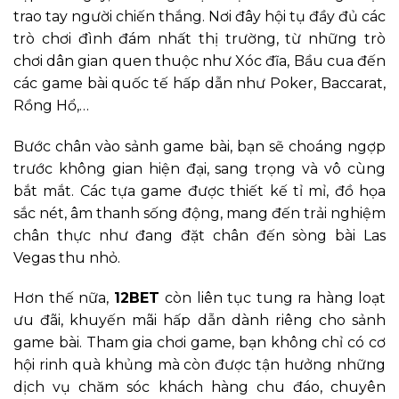
trao tay người chiến thắng. Nơi đây hội tụ đầy đủ các
trò chơi đình đám nhất thị trường, từ những trò
chơi dân gian quen thuộc như Xóc đĩa, Bầu cua đến
các game bài quốc tế hấp dẫn như Poker, Baccarat,
Rồng Hổ,…
Bước chân vào sảnh game bài, bạn sẽ choáng ngợp
trước không gian hiện đại, sang trọng và vô cùng
bắt mắt. Các tựa game được thiết kế tỉ mỉ, đồ họa
sắc nét, âm thanh sống động, mang đến trải nghiệm
chân thực như đang đặt chân đến sòng bài Las
Vegas thu nhỏ.
Hơn thế nữa,
12BET
còn liên tục tung ra hàng loạt
ưu đãi, khuyến mãi hấp dẫn dành riêng cho sảnh
game bài. Tham gia chơi game, bạn không chỉ có cơ
hội rinh quà khủng mà còn được tận hưởng những
dịch vụ chăm sóc khách hàng chu đáo, chuyên