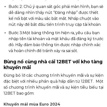
Bước 2: Chú ý quan sát góc phải màn hình, bạn sẽ
dễ dàng nhìn thấy nút “Đăng nhập” được thiết
kế nổi bật với màu sắc bắt mắt. Nhấp chuột vào
nút này để bắt đầu tiến trình truy cập tài khoản.
Bước 3:Một bảng thông tin hiện ra, yêu cầu bạn
nhập tên tài khoản và mật khẩu đã đăng ký trước
đó. Hãy đảm bảo thông tin được nhập chính xác
và hoàn chỉnh để tránh xảy ra sai sót.
Bùng nổ cùng nhà cái 12BET với kho tàng
khuyến mãi
Đừng bỏ lỡ các chương trình khuyến mãi và sự kiện
đặc biệt với nhiều phần quà hấp dẫn từ 12BET. Một
số chương trình khuyến mãi và sự kiện tiêu biểu tại
12BET bao gồm:
Khuyến mãi mùa Euro 2024