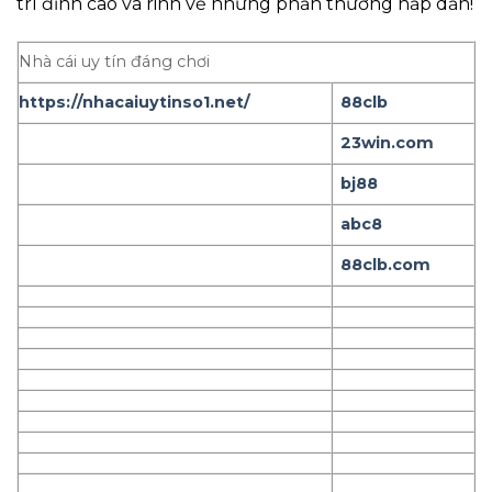
trí đỉnh cao và rinh về những phần thưởng hấp dẫn!
Nhà cái uy tín đáng chơi
https://nhacaiuytinso1.net/
88clb
23win.com
bj88
abc8
88clb.com