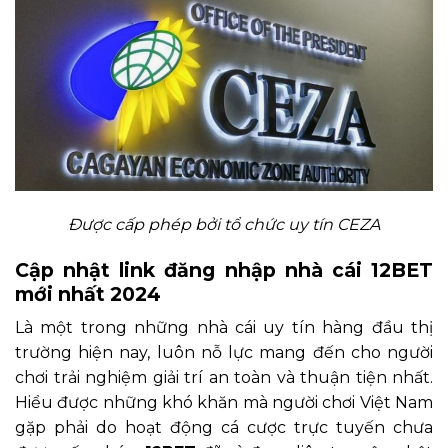
Được cấp phép bởi tổ chức uy tín CEZA
Cập nhật link đăng nhập nhà cái 12BET
mới nhất 2024
Là một trong những nhà cái uy tín hàng đầu thị
trường hiện nay, luôn nỗ lực mang đến cho người
chơi trải nghiệm giải trí an toàn và thuận tiện nhất.
Hiểu được những khó khăn mà người chơi Việt Nam
gặp phải do hoạt động cá cược trực tuyến chưa