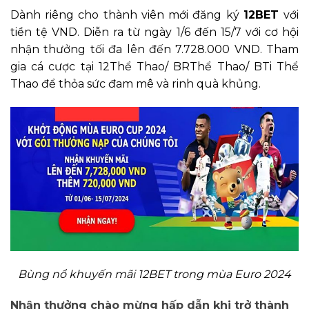
Dành riêng cho thành viên mới đăng ký
12BET
với
tiền tệ VND. Diễn ra từ ngày 1/6 đến 15/7 với cơ hội
nhận thưởng tối đa lên đến 7.728.000 VND. Tham
gia cá cược tại 12Thể Thao/ BRThể Thao/ BTi Thể
Thao để thỏa sức đam mê và rinh quà khủng.
Bùng nổ khuyến mãi 12BET trong mùa Euro 2024
Nhận thưởng chào mừng hấp dẫn khi trở thành