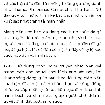
với các trận đấu đến từ những trường gà lừng danh
như Thomo, Philippines, Campuchia, Thái Lan,… Nơi
đây quy tụ những thần kê bất bại, những chiến kê
xuất sắc nhất tranh tài mãn nhãn.
Mang đến cho bạn đa dạng các hình thức đá gà
trực tuyến để thỏa mãn mọi nhu cầu, sở thích của
người chơi. Từ đá gà cựa dao, cựa sắt cho đến đá gà
nòi, đá gà Mỹ,… tất cả đều có mặt tại đây với tỷ lệ kèo
cược hấp dẫn và minh bạch.
12BET
sử dụng công nghệ truyền phát hiện đại,
mang đến cho người chơi hình ảnh sắc nét, âm
thanh sống động, giúp bạn theo dõi từng diễn biến
của trận đấu một cách chân thực và sống động
nhất. Và cập nhật tỷ lệ kèo liên tục, đảm bảo tính
minh bạch và chính xác, giúp người chơi đưa ra
quyết định đặt cược sáng suốt.