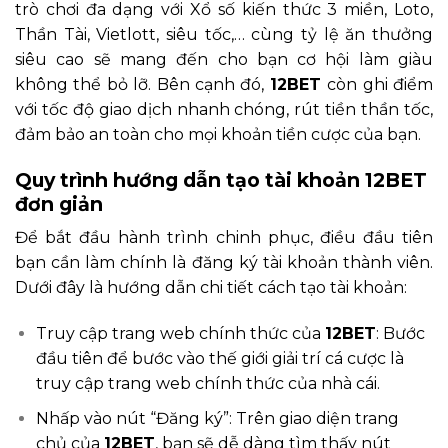
trò chơi đa dạng với Xổ số kiến thức 3 miền, Loto,
Thần Tài, Vietlott, siêu tốc,… cùng tỷ lệ ăn thưởng
siêu cao sẽ mang đến cho bạn cơ hội làm giàu
không thể bỏ lỡ. Bên cạnh đó,
12BET
còn ghi điểm
với tốc độ giao dịch nhanh chóng, rút tiền thần tốc,
đảm bảo an toàn cho mọi khoản tiền cược của bạn.
Quy trình hướng dẫn tạo tài khoản 12BET
đơn giản
Để bắt đầu hành trình chinh phục, điều đầu tiên
bạn cần làm chính là đăng ký tài khoản thành viên.
Dưới đây là hướng dẫn chi tiết cách tạo tài khoản:
Truy cập trang web chính thức của
12BET
: Bước
đầu tiên để bước vào thế giới giải trí cá cược là
truy cập trang web chính thức của nhà cái.
Nhấp vào nút “Đăng ký”: Trên giao diện trang
chủ của
12BET
, bạn sẽ dễ dàng tìm thấy nút