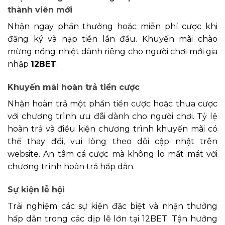
thành viên mới
Nhận ngay phần thưởng hoặc miễn phí cược khi
đăng ký và nạp tiền lần đầu. Khuyến mãi chào
mừng nồng nhiệt dành riêng cho người chơi mới gia
nhập
12BET
.
Khuyến mãi hoàn trả tiền cược
Nhận hoàn trả một phần tiền cược hoặc thua cược
với chương trình ưu đãi dành cho người chơi. Tỷ lệ
hoàn trả và điều kiện chương trình khuyến mãi có
thể thay đổi, vui lòng theo dõi cập nhật trên
website. An tâm cá cược mà không lo mất mát với
chương trình hoàn trả hấp dẫn.
Sự kiện lễ hội
Trải nghiệm các sự kiện đặc biệt và nhận thưởng
hấp dẫn trong các dịp lễ lớn tại 12BET. Tận hưởng