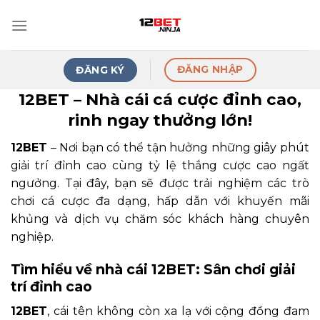
Skip
to
content
ĐĂNG NHẬP
ĐĂNG KÝ
12BET – Nhà cái cá cược đỉnh cao,
rinh ngay thưởng lớn!
12BET
– Nơi bạn có thể tận hưởng những giây phút
giải trí đỉnh cao cùng tỷ lệ thắng cược cao ngất
ngưởng. Tại đây, bạn sẽ được trải nghiệm các trò
chơi cá cược đa dạng, hấp dẫn với khuyến mãi
khủng và dịch vụ chăm sóc khách hàng chuyên
nghiệp.
Tìm hiểu về nhà cái 12BET: Sân chơi giải
trí đỉnh cao
12BET
, cái tên không còn xa lạ với cộng đồng đam