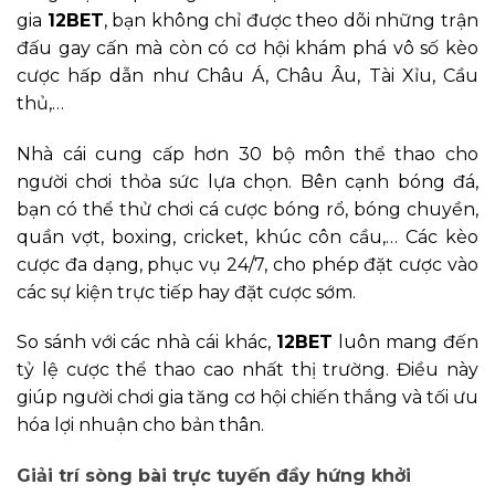
gia
12BET
, bạn không chỉ được theo dõi những trận
đấu gay cấn mà còn có cơ hội khám phá vô số kèo
cược hấp dẫn như Châu Á, Châu Âu, Tài Xỉu, Cầu
thủ,…
Nhà cái cung cấp hơn 30 bộ môn thể thao cho
người chơi thỏa sức lựa chọn. Bên cạnh bóng đá,
bạn có thể thử chơi cá cược bóng rổ, bóng chuyền,
quần vợt, boxing, cricket, khúc côn cầu,… Các kèo
cược đa dạng, phục vụ 24/7, cho phép đặt cược vào
các sự kiện trực tiếp hay đặt cược sớm.
So sánh với các nhà cái khác,
12BET
luôn mang đến
tỷ lệ cược thể thao cao nhất thị trường. Điều này
giúp người chơi gia tăng cơ hội chiến thắng và tối ưu
hóa lợi nhuận cho bản thân.
Giải trí sòng bài trực tuyến đầy hứng khởi