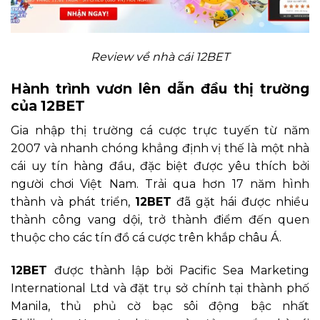
Review về nhà cái 12BET
Hành trình vươn lên dẫn đầu thị trường
của 12BET
Gia nhập thị trường cá cược trực tuyến từ năm
2007 và nhanh chóng khẳng định vị thế là một nhà
cái uy tín hàng đầu, đặc biệt được yêu thích bởi
người chơi Việt Nam. Trải qua hơn 17 năm hình
thành và phát triển,
12BET
đã gặt hái được nhiều
thành công vang dội, trở thành điểm đến quen
thuộc cho các tín đồ cá cược trên khắp châu Á.
12BET
được thành lập bởi Pacific Sea Marketing
International Ltd và đặt trụ sở chính tại thành phố
Manila, thủ phủ cờ bạc sôi động bậc nhất