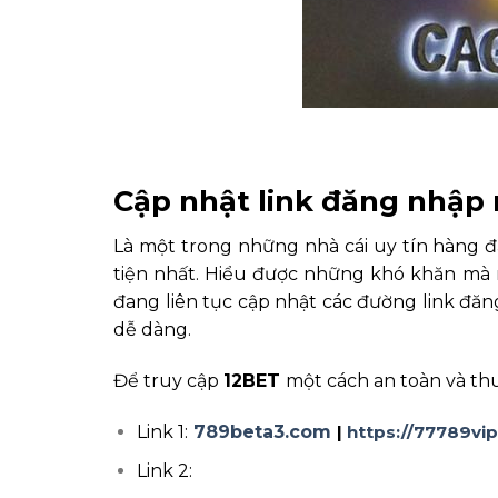
Cập nhật link đăng nhập 
Là một trong những nhà cái uy tín hàng đầ
tiện nhất. Hiểu được những khó khăn mà 
đang liên tục cập nhật các đường link đăn
dễ dàng.
Để truy cập
12BET
một cách an toàn và thu
Link 1:
789beta3.com
|
https://77789vi
Link 2: