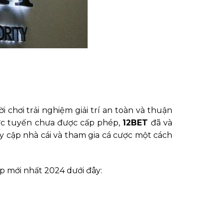
chơi trải nghiệm giải trí an toàn và thuận
rực tuyến chưa được cấp phép,
12BET
đã và
y cập nhà cái và tham gia cá cược một cách
ập mới nhất 2024 dưới đây: