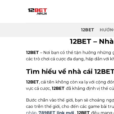
Skip
to
content
12BET
HƯỚN
12BET – Nhà 
12BET
– Nơi bạn có thể tận hưởng những gi
các trò chơi cá cược đa dạng, hấp dẫn với
Tìm hiểu về nhà cái 12BET:
12BET
, cái tên không còn xa lạ với cộng đ
vực cá cược,
12BET
đã khẳng định vị thế c
Bước chân vào thế giới, bạn sẽ choáng ngợp
cao trên thế giới, cho đến các game bài tr
nhập
,
789BET link mới
,
12BET
đều mang đ