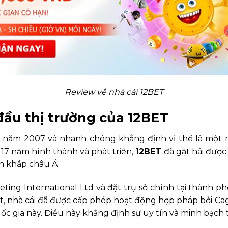
Review về nhà cái 12BET
đầu thị trường của 12BET
ừ năm 2007 và nhanh chóng khẳng định vị thế là một n
n 17 năm hình thành và phát triển,
12BET
đã gặt hái được
n khắp châu Á.
eting International Ltd và đặt trụ sở chính tại thành p
ắt, nhà cái đã được cấp phép hoạt động hợp pháp bởi Ca
ốc gia này. Điều này khẳng định sự uy tín và minh bạch