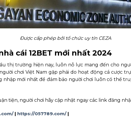
Được cấp phép bởi tổ chức uy tín CEZA
nhà cái 12BET mới nhất 2024
u thị trường hiện nay, luôn nỗ lực mang đến cho người 
người chơi Việt Nam gặp phải do hoạt động cá cược t
g nhập mới nhất để đảm bảo người chơi luôn có thể tru
ận tiện, người chơi hãy cập nhật ngay các link đăng nh
p.com/
|
https://057789.com/
|