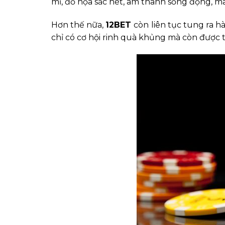
mỉ, đồ họa sắc nét, âm thanh sống động, m
Hơn thế nữa,
12BET
còn liên tục tung ra 
chỉ có cơ hội rinh quà khủng mà còn được