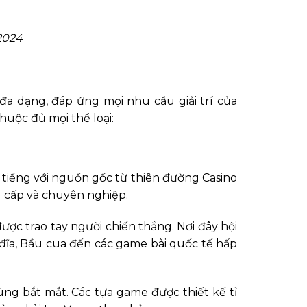
2024
đa dạng, đáp ứng mọi nhu cầu giải trí của
huộc đủ mọi thể loại:
 tiếng với nguồn gốc từ thiên đường Casino
 cấp và chuyên nghiệp.
ợc trao tay người chiến thắng. Nơi đây hội
 đĩa, Bầu cua đến các game bài quốc tế hấp
ng bắt mắt. Các tựa game được thiết kế tỉ