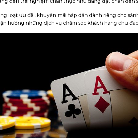
ang đến trải nghiệm chân thực như đang đặt chân đến s
hàng loạt ưu đãi, khuyến mãi hấp dẫn dành riêng cho sả
 tận hưởng những dịch vụ chăm sóc khách hàng chu đáo