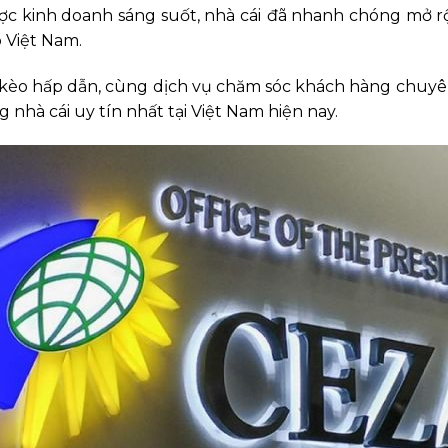
ợc kinh doanh sáng suốt, nhà cái
đã nhanh chóng mở rộ
ó Việt Nam.
ệ kèo hấp dẫn, cùng dịch vụ chăm sóc khách hàng chuyê
 nhà cái uy tín nhất tại Việt Nam hiện nay.