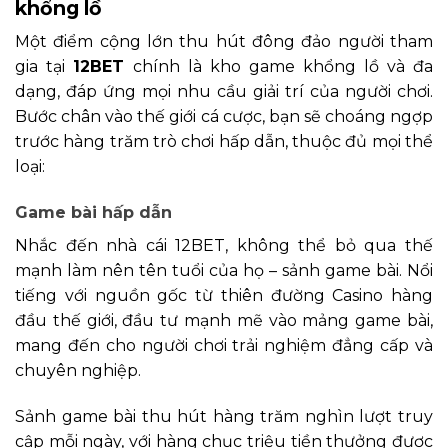
khổng lồ
Một điểm cộng lớn thu hút đông đảo người tham
gia tại
12BET
chính là kho game khổng lồ và đa
dạng, đáp ứng mọi nhu cầu giải trí của người chơi.
Bước chân vào thế giới cá cược, bạn sẽ choáng ngợp
trước hàng trăm trò chơi hấp dẫn, thuộc đủ mọi thể
loại:
Game bài hấp dẫn
Nhắc đến nhà cái 12BET, không thể bỏ qua thế
mạnh làm nên tên tuổi của họ – sảnh game bài. Nổi
tiếng với nguồn gốc từ thiên đường Casino hàng
đầu thế giới, đầu tư mạnh mẽ vào mảng game bài,
mang đến cho người chơi trải nghiệm đẳng cấp và
chuyên nghiệp.
Sảnh game bài thu hút hàng trăm nghìn lượt truy
cập mỗi ngày, với hàng chục triệu tiền thưởng được