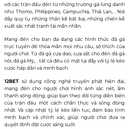
với các trận đấu đến từ những trường gà lừng danh
như Thomo, Philippines, Campuchia, Thái Lan,… Nơi
đây quy tụ những thần kê bất bại, những chiến kê
xuất sắc nhất tranh tài mãn nhãn.
Mang đến cho bạn đa dạng các hình thức đá gà
trực tuyến để thỏa mãn mọi nhu cầu, sở thích của
người chơi. Từ đá gà cựa dao, cựa sắt cho đến đá gà
nòi, đá gà Mỹ,… tất cả đều có mặt tại đây với tỷ lệ kèo
cược hấp dẫn và minh bạch.
12BET
sử dụng công nghệ truyền phát hiện đại,
mang đến cho người chơi hình ảnh sắc nét, âm
thanh sống động, giúp bạn theo dõi từng diễn biến
của trận đấu một cách chân thực và sống động
nhất. Và cập nhật tỷ lệ kèo liên tục, đảm bảo tính
minh bạch và chính xác, giúp người chơi đưa ra
quyết định đặt cược sáng suốt.