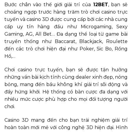
Bước chân vào thế giới giải trí của
12BET
, bạn sẽ
choáng ngợp trước hàng trăm trò chơi casino trực
tuyến và casino 3D được cung cấp bởi các nhà cung
cấp uy tín hàng đầu như Microgaming, Sexy
Gaming, AG, All Bet… Đa dạng thể loại từ game bài
truyền thống như Baccarat, Blackjack, Roulette
đến các trò chơi hiện đại như Poker, Sic Bo, Rồng
Hổ,…
Chơi casino trực tuyến, bạn sẽ được tận hưởng
những ván bài kịch tính cùng dealer xinh đẹp, nóng
bỏng, mang đến bầu không khí giải trí sôi động và
đầy hứng khởi. Hệ thống có bàn cược đa dạng với
nhiều mức cược phù hợp cho mọi đối tượng người
chơi.
Casino 3D mang đến cho bạn trải nghiệm giải trí
hoàn toàn mới mẻ với công nghệ 3D hiện đại. Hình