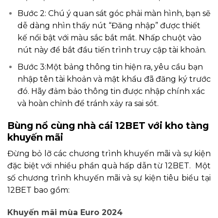
Bước 2: Chú ý quan sát góc phải màn hình, bạn sẽ
dễ dàng nhìn thấy nút “Đăng nhập” được thiết
kế nổi bật với màu sắc bắt mắt. Nhấp chuột vào
nút này để bắt đầu tiến trình truy cập tài khoản.
Bước 3:Một bảng thông tin hiện ra, yêu cầu bạn
nhập tên tài khoản và mật khẩu đã đăng ký trước
đó. Hãy đảm bảo thông tin được nhập chính xác
và hoàn chỉnh để tránh xảy ra sai sót.
Bùng nổ cùng nhà cái 12BET với kho tàng
khuyến mãi
Đừng bỏ lỡ các chương trình khuyến mãi và sự kiện
đặc biệt với nhiều phần quà hấp dẫn từ 12BET. Một
số chương trình khuyến mãi và sự kiện tiêu biểu tại
12BET bao gồm:
Khuyến mãi mùa Euro 2024