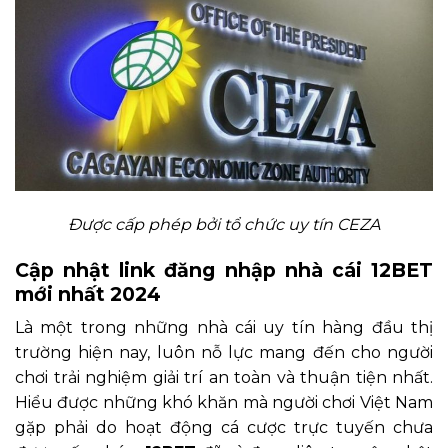
Được cấp phép bởi tổ chức uy tín CEZA
Cập nhật link đăng nhập nhà cái 12BET
mới nhất 2024
Là một trong những nhà cái uy tín hàng đầu thị
trường hiện nay, luôn nỗ lực mang đến cho người
chơi trải nghiệm giải trí an toàn và thuận tiện nhất.
Hiểu được những khó khăn mà người chơi Việt Nam
gặp phải do hoạt động cá cược trực tuyến chưa