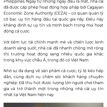
Philippines. Ngay từ những ngày đầu ra mắt, nhà cái
đã được cấp phép hoạt động hợp pháp bởi Cagayan
Economic Zone Authority (CEZA) – cơ quan quản lý
cờ bạc uy tín hàng đầu tại quốc gia này. Điều này
khẳng định sự uy tín và minh bạch trong mọi hoạt
động cá cược.
Với tiềm lực tài chính mạnh mẽ và chiến lược kinh
doanh sáng suốt, nhà cái
đã nhanh chóng mở rộng
thị trường hoạt động sang nhiều quốc gia khác
trong khu vực châu Á, trong đó có Việt Nam.
Nhờ sự đa dạng về sản phẩm cá cược, tỷ lệ kèo hấp
dẫn, cùng dịch vụ chăm sóc khách hàng chuyên
nghiệp. Đã thu hút được lượng lớn người chơi tham
gia và trở thành một trong những nhà cái uy tín
nhất tại Việt Nam hiện nay.