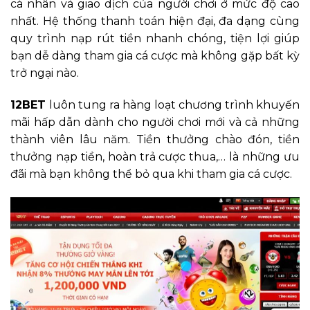
cá nhân và giao dịch của người chơi ở mức độ cao
nhất. Hệ thống thanh toán hiện đại, đa dạng cùng
quy trình nạp rút tiền nhanh chóng, tiện lợi giúp
bạn dễ dàng tham gia cá cược mà không gặp bất kỳ
trở ngại nào.
12BET
luôn tung ra hàng loạt chương trình khuyến
mãi hấp dẫn dành cho người chơi mới và cả những
thành viên lâu năm. Tiền thưởng chào đón, tiền
thưởng nạp tiền, hoàn trả cược thua,… là những ưu
đãi mà bạn không thể bỏ qua khi tham gia cá cược.