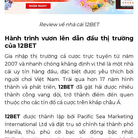
Review về nhà cái 12BET
Hành trình vươn lên dẫn đầu thị trường
của 12BET
Gia nhập thị trường cá cược trực tuyến từ năm
2007 và nhanh chóng khẳng định vị thế là một nhà
cái uy tín hàng đầu, đặc biệt được yêu thích bởi
người chơi Việt Nam. Trải qua hơn 17 năm hình
thành và phát triển,
12BET
đã gặt hái được nhiều
thành công vang dội, trở thành điểm đến quen
thuộc cho các tín đồ cá cược trên khắp châu Á.
12BET
được thành lập bởi Pacific Sea Marketing
International Ltd và đặt trụ sở chính tại thành phố
Manila, thủ phủ cờ bạc sôi động bậc nhất