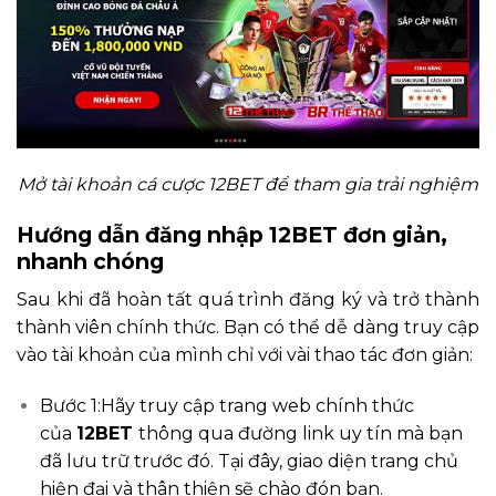
Mở tài khoản cá cược 12BET để tham gia trải nghiệm
Hướng dẫn đăng nhập 12BET đơn giản,
nhanh chóng
Sau khi đã hoàn tất quá trình đăng ký và trở thành
thành viên chính thức. Bạn có thể dễ dàng truy cập
vào tài khoản của mình chỉ với vài thao tác đơn giản:
Bước 1:Hãy truy cập trang web chính thức
của
12BET
thông qua đường link uy tín mà bạn
đã lưu trữ trước đó. Tại đây, giao diện trang chủ
hiện đại và thân thiện sẽ chào đón bạn.