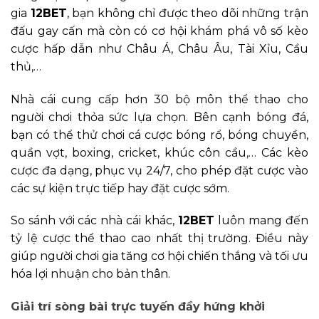
gia
12BET
, bạn không chỉ được theo dõi những trận
đấu gay cấn mà còn có cơ hội khám phá vô số kèo
cược hấp dẫn như Châu Á, Châu Âu, Tài Xỉu, Cầu
thủ,…
Nhà cái cung cấp hơn 30 bộ môn thể thao cho
người chơi thỏa sức lựa chọn. Bên cạnh bóng đá,
bạn có thể thử chơi cá cược bóng rổ, bóng chuyền,
quần vợt, boxing, cricket, khúc côn cầu,… Các kèo
cược đa dạng, phục vụ 24/7, cho phép đặt cược vào
các sự kiện trực tiếp hay đặt cược sớm.
So sánh với các nhà cái khác,
12BET
luôn mang đến
tỷ lệ cược thể thao cao nhất thị trường. Điều này
giúp người chơi gia tăng cơ hội chiến thắng và tối ưu
hóa lợi nhuận cho bản thân.
Giải trí sòng bài trực tuyến đầy hứng khởi