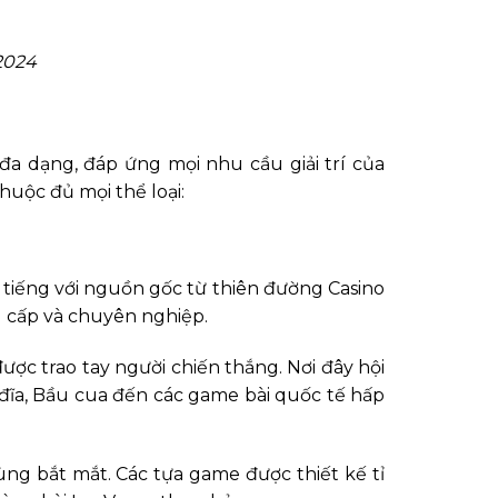
2024
đa dạng, đáp ứng mọi nhu cầu giải trí của
huộc đủ mọi thể loại:
 tiếng với nguồn gốc từ thiên đường Casino
 cấp và chuyên nghiệp.
ợc trao tay người chiến thắng. Nơi đây hội
 đĩa, Bầu cua đến các game bài quốc tế hấp
ng bắt mắt. Các tựa game được thiết kế tỉ