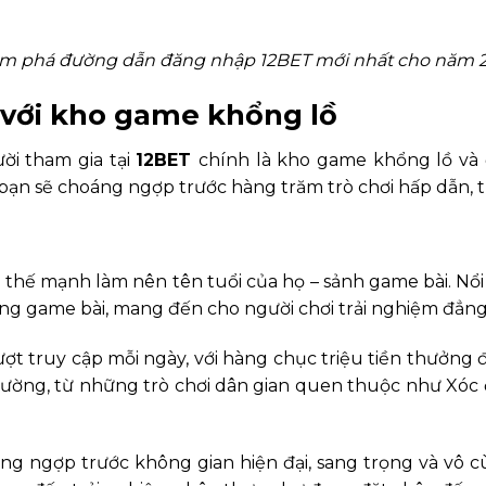
m phá đường dẫn đăng nhập 12BET mới nhất cho năm 
T với kho game khổng lồ
ời tham gia tại
12BET
chính là kho game khổng lồ và 
, bạn sẽ choáng ngợp trước hàng trăm trò chơi hấp dẫn, t
thế mạnh làm nên tên tuổi của họ – sảnh game bài. Nổi
ng game bài, mang đến cho người chơi trải nghiệm đẳng
t truy cập mỗi ngày, với hàng chục triệu tiền thưởng đư
trường, từ những trò chơi dân gian quen thuộc như Xóc
ng ngợp trước không gian hiện đại, sang trọng và vô cù