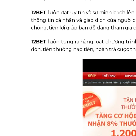
12BET
luôn đặt uy tín và sự minh bạch lê
thông tin cá nhân và giao dịch của người 
chóng, tiện lợi giúp bạn dễ dàng tham gia 
12BET
luôn tung ra hàng loạt chương trì
đón, tiền thưởng nạp tiền, hoàn trả cược t