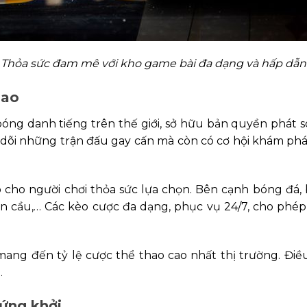
Thỏa sức đam mê với kho game bài đa dạng và hấp dẫn
hao
 bóng danh tiếng trên thế giới, sở hữu bản quyền phát 
 dõi những trận đấu gay cấn mà còn có cơ hội khám ph
cho người chơi thỏa sức lựa chọn. Bên cạnh bóng đá, 
ôn cầu,… Các kèo cược đa dạng, phục vụ 24/7, cho phép 
mang đến tỷ lệ cược thể thao cao nhất thị trường. Điều
.
 hứng khởi