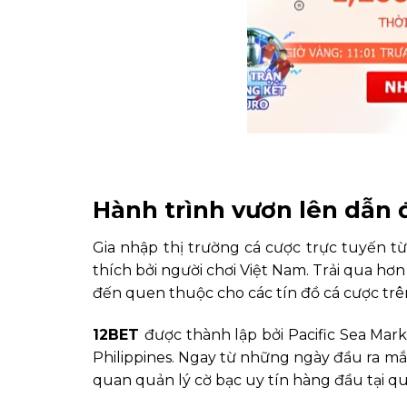
Hành trình vươn lên dẫn 
Gia nhập thị trường cá cược trực tuyến t
thích bởi người chơi Việt Nam. Trải qua hơ
đến quen thuộc cho các tín đồ cá cược trê
12BET
được thành lập bởi Pacific Sea Mark
Philippines. Ngay từ những ngày đầu ra m
quan quản lý cờ bạc uy tín hàng đầu tại qu