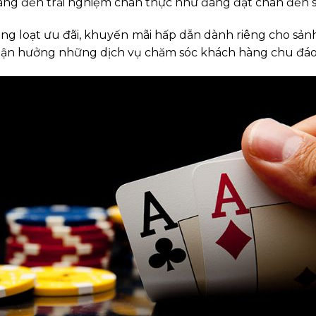
ang đến trải nghiệm chân thực như đang đặt chân đến s
hàng loạt ưu đãi, khuyến mãi hấp dẫn dành riêng cho sả
 tận hưởng những dịch vụ chăm sóc khách hàng chu đáo