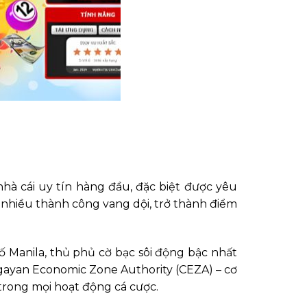
hà cái uy tín hàng đầu, đặc biệt được yêu
 nhiều thành công vang dội, trở thành điểm
hố Manila, thủ phủ cờ bạc sôi động bậc nhất
gayan Economic Zone Authority (CEZA) – cơ
 trong mọi hoạt động cá cược.