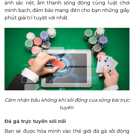
ảnh sắc nét, âm thanh sống động cùng luật chơi
minh bạch, đảm bảo mang đến cho bạn những giây
phút giải trí tuyệt vời nhất.
Cảm nhận bầu không khí sôi động của sòng bài trực
tuyến
Đá gà trực tuyến sôi nổi
Bạn sẽ được hòa mình vào thế giới đá gà sôi động