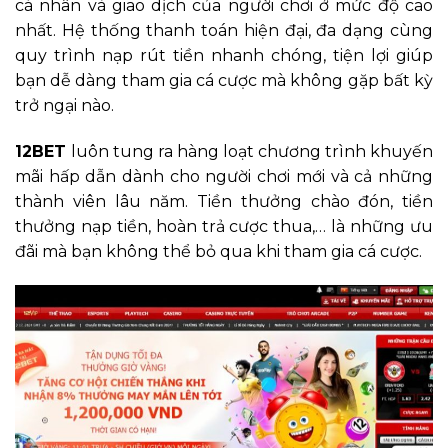
cá nhân và giao dịch của người chơi ở mức độ cao
nhất. Hệ thống thanh toán hiện đại, đa dạng cùng
quy trình nạp rút tiền nhanh chóng, tiện lợi giúp
bạn dễ dàng tham gia cá cược mà không gặp bất kỳ
trở ngại nào.
12BET
luôn tung ra hàng loạt chương trình khuyến
mãi hấp dẫn dành cho người chơi mới và cả những
thành viên lâu năm. Tiền thưởng chào đón, tiền
thưởng nạp tiền, hoàn trả cược thua,… là những ưu
đãi mà bạn không thể bỏ qua khi tham gia cá cược.