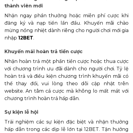
thành viên mới
Nhận ngay phần thưởng hoặc miễn phí cược khi
đăng ký và nạp tiền lần đầu. Khuyến mãi chào
mừng nồng nhiệt dành riêng cho người chơi mới gia
nhập
12BET
.
Khuyến mãi hoàn trả tiền cược
Nhận hoàn trả một phần tiền cược hoặc thua cược
với chương trình ưu đãi dành cho người chơi. Tỷ lệ
hoàn trả và điều kiện chương trình khuyến mãi có
thể thay đổi, vui lòng theo dõi cập nhật trên
website. An tâm cá cược mà không lo mất mát với
chương trình hoàn trả hấp dẫn.
Sự kiện lễ hội
Trải nghiệm các sự kiện đặc biệt và nhận thưởng
hấp dẫn trong các dịp lễ lớn tại 12BET. Tận hưởng