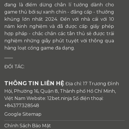
đang là điểm dừng chân lí tưởng dành cho
game thủ bởi sự xanh chín - đẳng cấp - thưởng
khủng lớn nhất 2024. Đến với nhà cái với 10
năm kinh nghiệm và đã được cấp giấy phép
hợp pháp - chắc chắn các tân thủ sẽ được trải
nghiệm những giây phút tuyệt vời thông qua
hàng loạt cổng game đa dạng.
ĐỐI TÁC:
THÔNG TIN LIÊN HỆ
Địa chỉ: 17 Trương Đình
Hội, Phường 16, Quận 8, Thành phố Hồ Chí Minh,
Việt Nam Website: 12bet.ninja Số điện thoại:
+84377328548
Google Sitemap
Chính Sách Bảo Mật