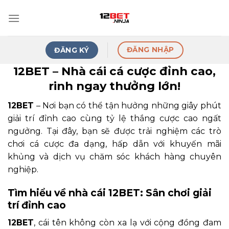
Skip
to
content
ĐĂNG NHẬP
ĐĂNG KÝ
12BET – Nhà cái cá cược đỉnh cao,
rinh ngay thưởng lớn!
12BET
– Nơi bạn có thể tận hưởng những giây phút
giải trí đỉnh cao cùng tỷ lệ thắng cược cao ngất
ngưởng. Tại đây, bạn sẽ được trải nghiệm các trò
chơi cá cược đa dạng, hấp dẫn với khuyến mãi
khủng và dịch vụ chăm sóc khách hàng chuyên
nghiệp.
Tìm hiểu về nhà cái 12BET: Sân chơi giải
trí đỉnh cao
12BET
, cái tên không còn xa lạ với cộng đồng đam