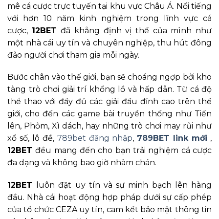
mê cá cược trực tuyến tại khu vực Châu Á. Nổi tiếng
với hơn 10 năm kinh nghiệm trong lĩnh vực cá
cược,
12BET
đã khẳng định vị thế của mình như
một nhà cái uy tín và chuyên nghiệp, thu hút đông
đảo người chơi tham gia mỗi ngày.
Bước chân vào thế giới, bạn sẽ choáng ngợp bởi kho
tàng trò chơi giải trí khổng lồ và hấp dẫn. Từ cá độ
thể thao với đầy đủ các giải đấu đỉnh cao trên thế
giới, cho đến các game bài truyền thống như Tiến
lên, Phỏm, Xì dách, hay những trò chơi may rủi như
xổ số, lô đề,
789bet đăng nhập
,
789BET link mới
,
12BET
đều mang đến cho bạn trải nghiệm cá cược
đa dạng và không bao giờ nhàm chán.
12BET
luôn đặt uy tín và sự minh bạch lên hàng
đầu. Nhà cái hoạt động hợp pháp dưới sự cấp phép
của tổ chức CEZA uy tín, cam kết bảo mật thông tin