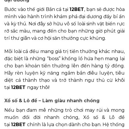
Bước vào thế giới Bắn cá tại
12BET
, bạn sẽ được hòa
mình vào hành trình khám phá đại dương đầy bí ẩn
và kỳ thú. Nơi đây sở hữu vô số loài sinh vật biển rực
rỡ sắc màu, mang đến cho bạn những giờ phút giải
trí thư giãn và cơ hội săn thưởng cực khủng.
Mỗi loài cá đều mang giá trị tiền thưởng khác nhau,
đặc biệt là những “boss” khổng lồ hứa hẹn mang lại
cho bạn khoản tiền thưởng lên đến hàng tỷ đồng.
Hãy rèn luyện kỹ năng ngắm bắn điêu luyện, tiêu
diệt cá thành thạo và trở thành ngư thủ cừ khôi
tại
12BET
ngay thôi!
Xổ số & Lô đề – Làm giàu nhanh chóng
Nếu bạn đam mê những trò chơi may rủi và mong
muốn đổi đời nhanh chóng, Xổ số & Lô đề
tại
12BET
chính là lựa chọn dành cho bạn. Hệ thống