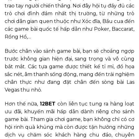
trao tay người chiến thắng. Nơi đây hội tụ đầy đủ các
trò chơi đình đám nhất thị trường, từ những trò
chơi dân gian quen thuộc như Xóc đĩa, Bầu cua đến
các game bài quốc tế hấp dẫn như Poker, Baccarat,
Rồng Hổ,…
Bước chân vào sảnh game bài, bạn sẽ choáng ngợp
trước không gian hiện đại, sang trọng và vô cùng
bắt mắt. Các tựa game được thiết kế tỉ mỉ, đồ họa
sắc nét, âm thanh sống động, mang đến trải nghiệm
chân thực như đang đặt chân đến sòng bài Las
Vegas thu nhỏ.
Hơn thế nữa,
12BET
còn liên tục tung ra hàng loạt
ưu đãi, khuyến mãi hấp dẫn dành riêng cho sảnh
game bài. Tham gia chơi game, bạn không chỉ có cơ
hội rinh quà khủng mà còn được tận hưởng những
dịch vụ chăm sóc khách hàng chu đáo, chuyên