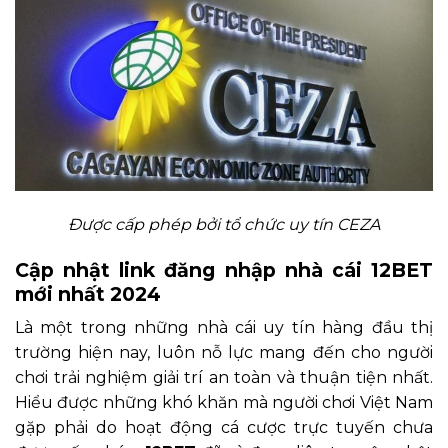
Được cấp phép bởi tổ chức uy tín CEZA
Cập nhật link đăng nhập nhà cái 12BET
mới nhất 2024
Là một trong những nhà cái uy tín hàng đầu thị
trường hiện nay, luôn nỗ lực mang đến cho người
chơi trải nghiệm giải trí an toàn và thuận tiện nhất.
Hiểu được những khó khăn mà người chơi Việt Nam
gặp phải do hoạt động cá cược trực tuyến chưa