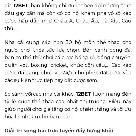
gia
12BET
, bạn không chỉ được theo dõi những trận
đấu gay cấn mà còn có cơ hội khám phá vô số kèo
cược hấp dẫn như Châu Á, Châu Âu, Tài Xỉu, Cầu
thủ,…
Nhà cái cung cấp hơn 30 bộ môn thể thao cho
người chơi thỏa sức lựa chọn. Bên cạnh bóng đá,
bạn có thể thử chơi cá cược bóng rổ, bóng chuyền,
quần vợt, boxing, cricket, khúc côn cầu,… Các kèo
cược đa dạng, phục vụ 24/7, cho phép đặt cược vào
các sự kiện trực tiếp hay đặt cược sớm.
So sánh với các nhà cái khác,
12BET
luôn mang đến
tỷ lệ cược thể thao cao nhất thị trường. Điều này
giúp người chơi gia tăng cơ hội chiến thắng và tối ưu
hóa lợi nhuận cho bản thân.
Giải trí sòng bài trực tuyến đầy hứng khởi