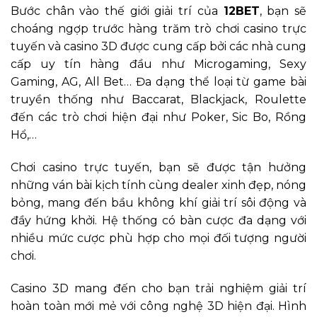
Bước chân vào thế giới giải trí của
12BET
, bạn sẽ
choáng ngợp trước hàng trăm trò chơi casino trực
tuyến và casino 3D được cung cấp bởi các nhà cung
cấp uy tín hàng đầu như Microgaming, Sexy
Gaming, AG, All Bet… Đa dạng thể loại từ game bài
truyền thống như Baccarat, Blackjack, Roulette
đến các trò chơi hiện đại như Poker, Sic Bo, Rồng
Hổ,…
Chơi casino trực tuyến, bạn sẽ được tận hưởng
những ván bài kịch tính cùng dealer xinh đẹp, nóng
bỏng, mang đến bầu không khí giải trí sôi động và
đầy hứng khởi. Hệ thống có bàn cược đa dạng với
nhiều mức cược phù hợp cho mọi đối tượng người
chơi.
Casino 3D mang đến cho bạn trải nghiệm giải trí
hoàn toàn mới mẻ với công nghệ 3D hiện đại. Hình