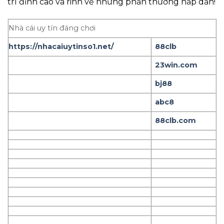
trí đỉnh cao và rinh về những phần thưởng hấp dẫn!
Nhà cái uy tín đáng chơi
https://nhacaiuytinso1.net/
88clb
23win.com
bj88
abc8
88clb.com