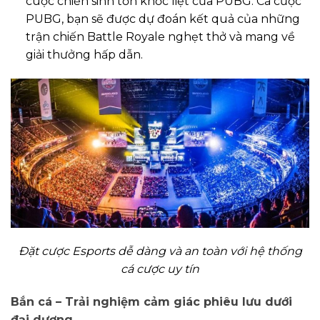
cuộc chiến sinh tồn khốc liệt của PUBG. Cá cược
PUBG, bạn sẽ được dự đoán kết quả của những
trận chiến Battle Royale nghẹt thở và mang về
giải thưởng hấp dẫn.
Đặt cược Esports dễ dàng và an toàn với hệ thống
cá cược uy tín
Bắn cá – Trải nghiệm cảm giác phiêu lưu dưới
đại dương