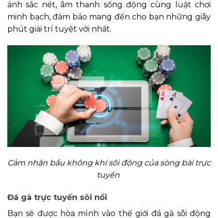
ảnh sắc nét, âm thanh sống động cùng luật chơi
minh bạch, đảm bảo mang đến cho bạn những giây
phút giải trí tuyệt vời nhất.
Cảm nhận bầu không khí sôi động của sòng bài trực
tuyến
Đá gà trực tuyến sôi nổi
Bạn sẽ được hòa mình vào thế giới đá gà sôi động