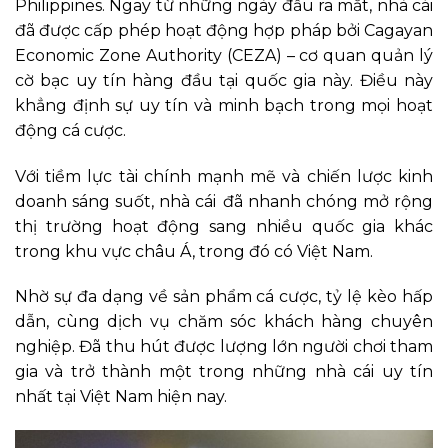
Philippines. Ngay từ những ngày đầu ra mắt, nhà cái
đã được cấp phép hoạt động hợp pháp bởi Cagayan
Economic Zone Authority (CEZA) – cơ quan quản lý
cờ bạc uy tín hàng đầu tại quốc gia này. Điều này
khẳng định sự uy tín và minh bạch trong mọi hoạt
động cá cược.
Với tiềm lực tài chính mạnh mẽ và chiến lược kinh
doanh sáng suốt, nhà cái
đã nhanh chóng mở rộng
thị trường hoạt động sang nhiều quốc gia khác
trong khu vực châu Á, trong đó có Việt Nam.
Nhờ sự đa dạng về sản phẩm cá cược, tỷ lệ kèo hấp
dẫn, cùng dịch vụ chăm sóc khách hàng chuyên
nghiệp. Đã thu hút được lượng lớn người chơi tham
gia và trở thành một trong những nhà cái uy tín
nhất tại Việt Nam hiện nay.