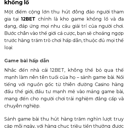
khổng lồ
Một điểm cộng lớn thu hút đông đảo người tham
gia tại
12BET
chính là kho game khổng lồ và đa
dạng, đáp ứng mọi nhu cầu giải trí của người chơi.
Bước chân vào thế giới cá cược, bạn sẽ choáng ngợp
trước hàng trăm trò chơi hấp dẫn, thuộc đủ mọi thể
loại:
Game bài hấp dẫn
Nhắc đến nhà cái 12BET, không thể bỏ qua thế
mạnh làm nên tên tuổi của họ – sảnh game bài. Nổi
tiếng với nguồn gốc từ thiên đường Casino hàng
đầu thế giới, đầu tư mạnh mẽ vào mảng game bài,
mang đến cho người chơi trải nghiệm đẳng cấp và
chuyên nghiệp.
Sảnh game bài thu hút hàng trăm nghìn lượt truy
cập mỗi ngày, với hàng chục triệu tiền thưởng được