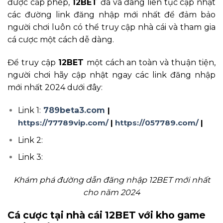
được cấp phép,
12BET
đã và đang liên tục cập nhật
các đường link đăng nhập mới nhất để đảm bảo
người chơi luôn có thể truy cập nhà cái và tham gia
cá cược một cách dễ dàng.
Để truy cập
12BET
một cách an toàn và thuận tiện,
người chơi hãy cập nhật ngay các link đăng nhập
mới nhất 2024 dưới đây:
Link 1:
789beta3.com
|
https://77789vip.com/
|
https://057789.com/
|
Link 2:
Link 3:
Khám phá đường dẫn đăng nhập 12BET mới nhất
cho năm 2024
Cá cược tại nhà cái 12BET với kho game