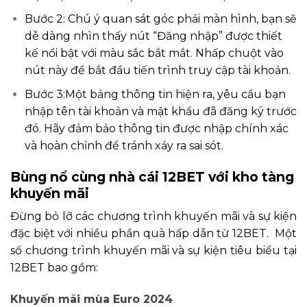
Bước 2: Chú ý quan sát góc phải màn hình, bạn sẽ
dễ dàng nhìn thấy nút “Đăng nhập” được thiết
kế nổi bật với màu sắc bắt mắt. Nhấp chuột vào
nút này để bắt đầu tiến trình truy cập tài khoản.
Bước 3:Một bảng thông tin hiện ra, yêu cầu bạn
nhập tên tài khoản và mật khẩu đã đăng ký trước
đó. Hãy đảm bảo thông tin được nhập chính xác
và hoàn chỉnh để tránh xảy ra sai sót.
Bùng nổ cùng nhà cái 12BET với kho tàng
khuyến mãi
Đừng bỏ lỡ các chương trình khuyến mãi và sự kiện
đặc biệt với nhiều phần quà hấp dẫn từ 12BET. Một
số chương trình khuyến mãi và sự kiện tiêu biểu tại
12BET bao gồm:
Khuyến mãi mùa Euro 2024