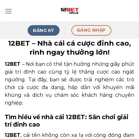
Skip
to
content
ĐĂNG NHẬP
ĐĂNG KÝ
12BET – Nhà cái cá cược đỉnh cao,
rinh ngay thưởng lớn!
12BET
– Nơi bạn có thể tận hưởng những giây phút
giải trí đỉnh cao cùng tỷ lệ thắng cược cao ngất
ngưởng. Tại đây, bạn sẽ được trải nghiệm các trò
chơi cá cược đa dạng, hấp dẫn với khuyến mãi
khủng và dịch vụ chăm sóc khách hàng chuyên
nghiệp.
Tìm hiểu về nhà cái 12BET: Sân chơi giải
trí đỉnh cao
12BET
, cái tên không còn xa lạ với cộng đồng đam