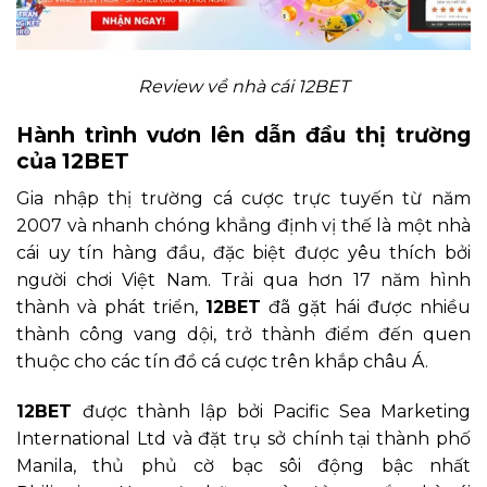
Review về nhà cái 12BET
Hành trình vươn lên dẫn đầu thị trường
của 12BET
Gia nhập thị trường cá cược trực tuyến từ năm
2007 và nhanh chóng khẳng định vị thế là một nhà
cái uy tín hàng đầu, đặc biệt được yêu thích bởi
người chơi Việt Nam. Trải qua hơn 17 năm hình
thành và phát triển,
12BET
đã gặt hái được nhiều
thành công vang dội, trở thành điểm đến quen
thuộc cho các tín đồ cá cược trên khắp châu Á.
12BET
được thành lập bởi Pacific Sea Marketing
International Ltd và đặt trụ sở chính tại thành phố
Manila, thủ phủ cờ bạc sôi động bậc nhất