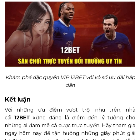
Khám phá đặc quyền VIP 12BET với vô số ưu đãi hấp
dẫn
Kết luận
Với những ưu điểm vượt trội như trên, nhà
cái
12BET
xứng đáng là điểm đến lý tưởng cho
những ai đam mê cá cược trực tuyến. Hãy tham gia
ngay hôm nay để tận hưởng những giây phút giải