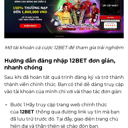
Mở tài khoản cá cược 12BET để tham gia trải nghiệm
Hướng dẫn đăng nhập 12BET đơn giản,
nhanh chóng
Sau khi đã hoàn tất quá trình đăng ký và trở thành
thành viên chính thức. Bạn có thể dễ dàng truy cập
vào tài khoản của mình chỉ với vài thao tác đơn giản:
Bước 1:Hãy truy cập trang web chính thức
của
12BET
thông qua đường link uy tín mà bạn
đã lưu trữ trước đó. Tại đây, giao diện trang chủ
hiện đại và thân thiện sẽ chào đón bạn.