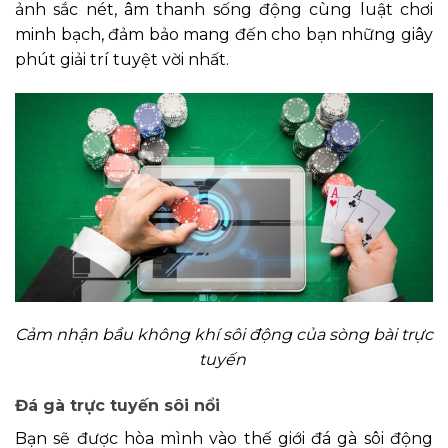
ảnh sắc nét, âm thanh sống động cùng luật chơi
minh bạch, đảm bảo mang đến cho bạn những giây
phút giải trí tuyệt vời nhất.
Cảm nhận bầu không khí sôi động của sòng bài trực
tuyến
Đá gà trực tuyến sôi nổi
Bạn sẽ được hòa mình vào thế giới đá gà sôi động