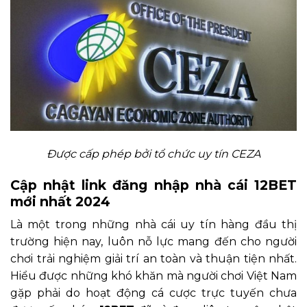
Được cấp phép bởi tổ chức uy tín CEZA
Cập nhật link đăng nhập nhà cái 12BET
mới nhất 2024
Là một trong những nhà cái uy tín hàng đầu thị
trường hiện nay, luôn nỗ lực mang đến cho người
chơi trải nghiệm giải trí an toàn và thuận tiện nhất.
Hiểu được những khó khăn mà người chơi Việt Nam
gặp phải do hoạt động cá cược trực tuyến chưa