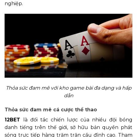
nghiệp.
Thỏa sức đam mê với kho game bài đa dạng và hấp
dẫn
Thỏa sức đam mê cá cược thể thao
12BET
là đối tác chiến lược của nhiều đội bóng
danh tiếng trên thế giới, sở hữu bản quyền phát
sóng trực tiếp hàng trăm trận cầu đỉnh cao. Tham