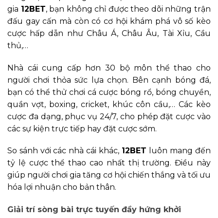
gia
12BET
, bạn không chỉ được theo dõi những trận
đấu gay cấn mà còn có cơ hội khám phá vô số kèo
cược hấp dẫn như Châu Á, Châu Âu, Tài Xỉu, Cầu
thủ,…
Nhà cái cung cấp hơn 30 bộ môn thể thao cho
người chơi thỏa sức lựa chọn. Bên cạnh bóng đá,
bạn có thể thử chơi cá cược bóng rổ, bóng chuyền,
quần vợt, boxing, cricket, khúc côn cầu,… Các kèo
cược đa dạng, phục vụ 24/7, cho phép đặt cược vào
các sự kiện trực tiếp hay đặt cược sớm.
So sánh với các nhà cái khác,
12BET
luôn mang đến
tỷ lệ cược thể thao cao nhất thị trường. Điều này
giúp người chơi gia tăng cơ hội chiến thắng và tối ưu
hóa lợi nhuận cho bản thân.
Giải trí sòng bài trực tuyến đầy hứng khởi