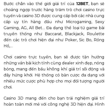
Bước chân vào thế giới giải trí của
12BET
, bạn sẽ
choáng ngợp trước hàng trăm trò chơi casino trực
tuyến và casino 3D được cung cấp bởi các nhà cung
cấp uy tín hàng đầu như Microgaming, Sexy
Gaming, AG, All Bet… Đa dạng thể loại từ game bài
truyền thống như Baccarat, Blackjack, Roulette
đến các trò chơi hiện đại như Poker, Sic Bo, Rồng
Hổ,…
Chơi casino trực tuyến, bạn sẽ được tận hưởng
những ván bài kịch tính cùng dealer xinh đẹp, nóng
bỏng, mang đến bầu không khí giải trí sôi động và
đầy hứng khởi. Hệ thống có bàn cược đa dạng với
nhiều mức cược phù hợp cho mọi đối tượng người
chơi.
Casino 3D mang đến cho bạn trải nghiệm giải trí
hoàn toàn mới mẻ với công nghệ 3D hiện đại. Hình