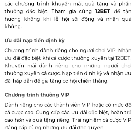
các chương trình khuyến mãi, quà tặng và phần
thưởng đặc biệt. Tham gia cùng
12BET
để tận
hưởng không khí lễ hội sôi động và nhận quà
khủng.
Ưu đãi nạp tiền định kỳ
Chương trình dành riêng cho người chơi VIP: Nhận
ưu đãi đặc biệt khi cá cược thường xuyên tại 12BET.
Khuyến mãi dành riêng cho những người chơi
thường xuyên cá cược. Nạp tiền định kỳ và nhận ưu
đãi hấp dẫn để gia tăng cơ hội chiến thắng.
Chương trình thưởng VIP
Dành riêng cho các thành viên VIP hoặc có mức độ
cá cược cao. Cung cấp các ưu đãi đặc biệt, hoàn trả
cao hơn và quà tặng riêng. Trải nghiệm cá cược VIP
đẳng cấp cùng những ưu đãi độc quyền.