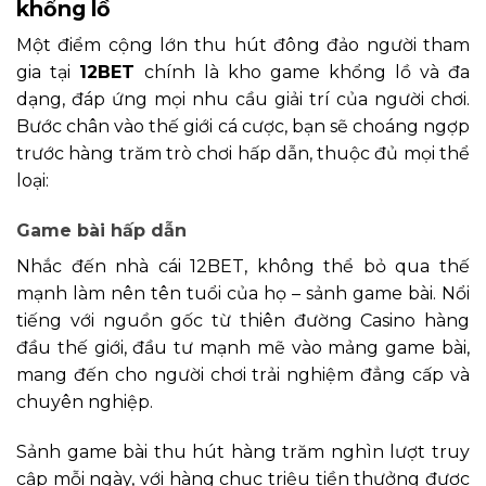
khổng lồ
Một điểm cộng lớn thu hút đông đảo người tham
gia tại
12BET
chính là kho game khổng lồ và đa
dạng, đáp ứng mọi nhu cầu giải trí của người chơi.
Bước chân vào thế giới cá cược, bạn sẽ choáng ngợp
trước hàng trăm trò chơi hấp dẫn, thuộc đủ mọi thể
loại:
Game bài hấp dẫn
Nhắc đến nhà cái 12BET, không thể bỏ qua thế
mạnh làm nên tên tuổi của họ – sảnh game bài. Nổi
tiếng với nguồn gốc từ thiên đường Casino hàng
đầu thế giới, đầu tư mạnh mẽ vào mảng game bài,
mang đến cho người chơi trải nghiệm đẳng cấp và
chuyên nghiệp.
Sảnh game bài thu hút hàng trăm nghìn lượt truy
cập mỗi ngày, với hàng chục triệu tiền thưởng được