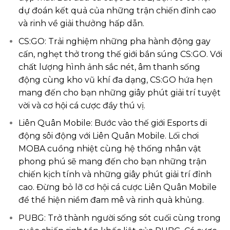
dự đoán kết quả của những trận chiến đỉnh cao
và rinh về giải thưởng hấp dẫn.
CS:GO: Trải nghiệm những pha hành động gay
cấn, nghẹt thở trong thế giới bắn súng CS:GO. Với
chất lượng hình ảnh sắc nét, âm thanh sống
động cùng kho vũ khí đa dạng, CS:GO hứa hẹn
mang đến cho bạn những giây phút giải trí tuyệt
vời và cơ hội cá cược đầy thú vị.
Liên Quân Mobile: Bước vào thế giới Esports di
động sôi động với Liên Quân Mobile. Lối chơi
MOBA cuồng nhiệt cùng hệ thống nhân vật
phong phú sẽ mang đến cho bạn những trận
chiến kịch tính và những giây phút giải trí đỉnh
cao. Đừng bỏ lỡ cơ hội cá cược Liên Quân Mobile
để thể hiện niềm đam mê và rinh quà khủng.
PUBG: Trở thành người sống sót cuối cùng trong