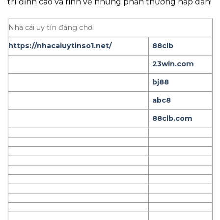
trí đỉnh cao và rinh về những phần thưởng hấp dẫn!
Nhà cái uy tín đáng chơi
https://nhacaiuytinso1.net/
88clb
23win.com
bj88
abc8
88clb.com