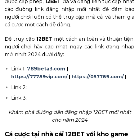
được cấp phép,
12BET
đã và đang liên tục cập nhật
các đường link đăng nhập mới nhất để đảm bảo
người chơi luôn có thể truy cập nhà cái và tham gia
cá cược một cách dễ dàng.
Để truy cập
12BET
một cách an toàn và thuận tiện,
người chơi hãy cập nhật ngay các link đăng nhập
mới nhất 2024 dưới đây:
Link 1:
789beta3.com
|
https://77789vip.com/
|
https://057789.com/
|
Link 2:
Link 3:
Khám phá đường dẫn đăng nhập 12BET mới nhất
cho năm 2024
Cá cược tại nhà cái 12BET với kho game