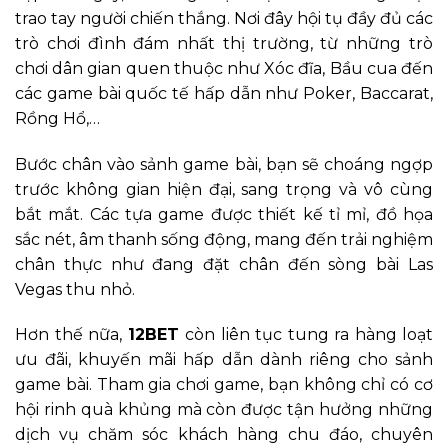
trao tay người chiến thắng. Nơi đây hội tụ đầy đủ các
trò chơi đình đám nhất thị trường, từ những trò
chơi dân gian quen thuộc như Xóc đĩa, Bầu cua đến
các game bài quốc tế hấp dẫn như Poker, Baccarat,
Rồng Hổ,…
Bước chân vào sảnh game bài, bạn sẽ choáng ngợp
trước không gian hiện đại, sang trọng và vô cùng
bắt mắt. Các tựa game được thiết kế tỉ mỉ, đồ họa
sắc nét, âm thanh sống động, mang đến trải nghiệm
chân thực như đang đặt chân đến sòng bài Las
Vegas thu nhỏ.
Hơn thế nữa,
12BET
còn liên tục tung ra hàng loạt
ưu đãi, khuyến mãi hấp dẫn dành riêng cho sảnh
game bài. Tham gia chơi game, bạn không chỉ có cơ
hội rinh quà khủng mà còn được tận hưởng những
dịch vụ chăm sóc khách hàng chu đáo, chuyên