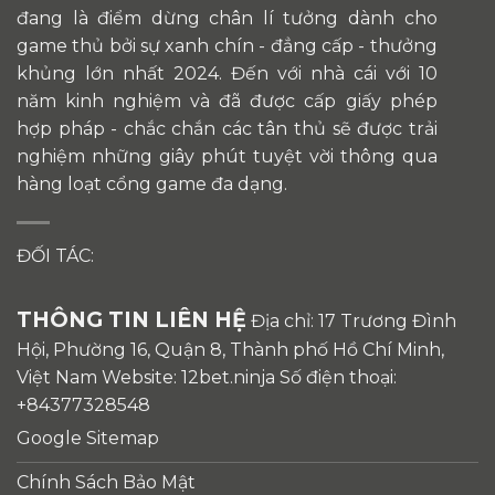
đang là điểm dừng chân lí tưởng dành cho
game thủ bởi sự xanh chín - đẳng cấp - thưởng
khủng lớn nhất 2024. Đến với nhà cái với 10
năm kinh nghiệm và đã được cấp giấy phép
hợp pháp - chắc chắn các tân thủ sẽ được trải
nghiệm những giây phút tuyệt vời thông qua
hàng loạt cổng game đa dạng.
ĐỐI TÁC:
THÔNG TIN LIÊN HỆ
Địa chỉ: 17 Trương Đình
Hội, Phường 16, Quận 8, Thành phố Hồ Chí Minh,
Việt Nam Website: 12bet.ninja Số điện thoại:
+84377328548
Google Sitemap
Chính Sách Bảo Mật