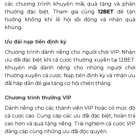
các chương trình khuyến mãi, quà tặng và phần
thưởng đặc biệt. Tham gia cùng
12BET
để tận
hưởng không khí lễ hội sôi động và nhận quà
khủng.
Ưu đãi nạp tiền định kỳ
Chương trình dành riêng cho người chơi VIP: Nhận
ưu đãi đặc biệt khi cá cược thường xuyên tại 12BET.
Khuyến mãi dành riêng cho những người chơi
thường xuyên cá cược. Nạp tiền định kỳ và nhận ưu
đãi hấp dẫn để gia tăng cơ hội chiến thắng.
Chương trình thưởng VIP
Dành riêng cho các thành viên VIP hoặc có mức độ
cá cược cao. Cung cấp các ưu đãi đặc biệt, hoàn trả
cao hơn và quà tặng riêng. Trải nghiệm cá cược VIP
đẳng cấp cùng những ưu đãi độc quyền.