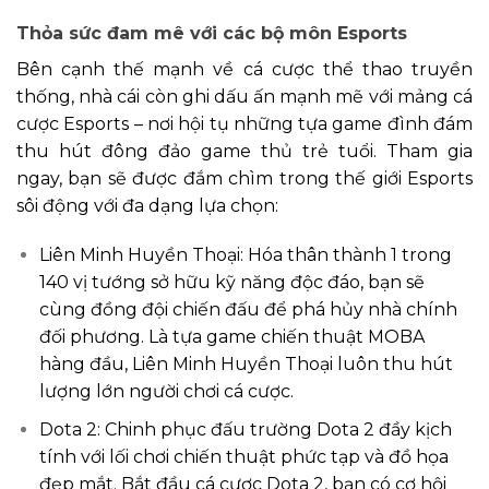
Thỏa sức đam mê với các bộ môn Esports
Bên cạnh thế mạnh về cá cược thể thao truyền
thống, nhà cái còn ghi dấu ấn mạnh mẽ với mảng cá
cược Esports – nơi hội tụ những tựa game đình đám
thu hút đông đảo game thủ trẻ tuổi. Tham gia
ngay, bạn sẽ được đắm chìm trong thế giới Esports
sôi động với đa dạng lựa chọn:
Liên Minh Huyền Thoại: Hóa thân thành 1 trong
140 vị tướng sở hữu kỹ năng độc đáo, bạn sẽ
cùng đồng đội chiến đấu để phá hủy nhà chính
đối phương. Là tựa game chiến thuật MOBA
hàng đầu, Liên Minh Huyền Thoại luôn thu hút
lượng lớn người chơi cá cược.
Dota 2: Chinh phục đấu trường Dota 2 đầy kịch
tính với lối chơi chiến thuật phức tạp và đồ họa
đẹp mắt. Bắt đầu cá cược Dota 2, bạn có cơ hội