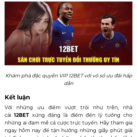
Khám phá đặc quyền VIP 12BET với vô số ưu đãi hấp
dẫn
Kết luận
Với những ưu điểm vượt trội như trên, nhà
cái
12BET
xứng đáng là điểm đến lý tưởng cho
những ai đam mê cá cược trực tuyến. Hãy tham gia
ngay hôm nay để tận hưởng những giây phút giải