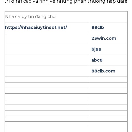
trí đỉnh cao và rinh về những phần thưởng hấp dẫn!
Nhà cái uy tín đáng chơi
https://nhacaiuytinso1.net/
88clb
23win.com
bj88
abc8
88clb.com