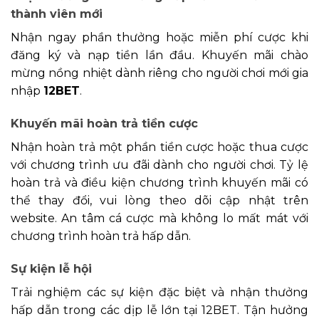
thành viên mới
Nhận ngay phần thưởng hoặc miễn phí cược khi
đăng ký và nạp tiền lần đầu. Khuyến mãi chào
mừng nồng nhiệt dành riêng cho người chơi mới gia
nhập
12BET
.
Khuyến mãi hoàn trả tiền cược
Nhận hoàn trả một phần tiền cược hoặc thua cược
với chương trình ưu đãi dành cho người chơi. Tỷ lệ
hoàn trả và điều kiện chương trình khuyến mãi có
thể thay đổi, vui lòng theo dõi cập nhật trên
website. An tâm cá cược mà không lo mất mát với
chương trình hoàn trả hấp dẫn.
Sự kiện lễ hội
Trải nghiệm các sự kiện đặc biệt và nhận thưởng
hấp dẫn trong các dịp lễ lớn tại 12BET. Tận hưởng