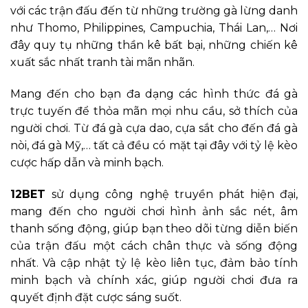
với các trận đấu đến từ những trường gà lừng danh
như Thomo, Philippines, Campuchia, Thái Lan,… Nơi
đây quy tụ những thần kê bất bại, những chiến kê
xuất sắc nhất tranh tài mãn nhãn.
Mang đến cho bạn đa dạng các hình thức đá gà
trực tuyến để thỏa mãn mọi nhu cầu, sở thích của
người chơi. Từ đá gà cựa dao, cựa sắt cho đến đá gà
nòi, đá gà Mỹ,… tất cả đều có mặt tại đây với tỷ lệ kèo
cược hấp dẫn và minh bạch.
12BET
sử dụng công nghệ truyền phát hiện đại,
mang đến cho người chơi hình ảnh sắc nét, âm
thanh sống động, giúp bạn theo dõi từng diễn biến
của trận đấu một cách chân thực và sống động
nhất. Và cập nhật tỷ lệ kèo liên tục, đảm bảo tính
minh bạch và chính xác, giúp người chơi đưa ra
quyết định đặt cược sáng suốt.