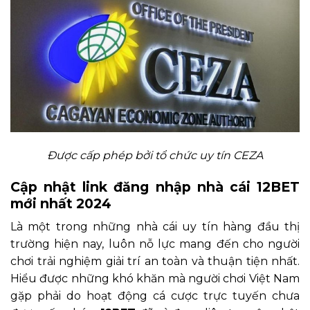
Được cấp phép bởi tổ chức uy tín CEZA
Cập nhật link đăng nhập nhà cái 12BET
mới nhất 2024
Là một trong những nhà cái uy tín hàng đầu thị
trường hiện nay, luôn nỗ lực mang đến cho người
chơi trải nghiệm giải trí an toàn và thuận tiện nhất.
Hiểu được những khó khăn mà người chơi Việt Nam
gặp phải do hoạt động cá cược trực tuyến chưa