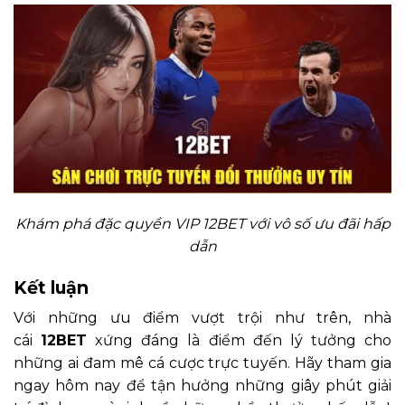
Khám phá đặc quyền VIP 12BET với vô số ưu đãi hấp
dẫn
Kết luận
Với những ưu điểm vượt trội như trên, nhà
cái
12BET
xứng đáng là điểm đến lý tưởng cho
những ai đam mê cá cược trực tuyến. Hãy tham gia
ngay hôm nay để tận hưởng những giây phút giải