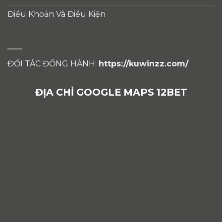
Điều Khoản Và Điều Kiện
ĐỐI TÁC ĐỒNG HÀNH:
https://kuwinzz.com/
ĐỊA CHỈ GOOGLE MAPS 12BET