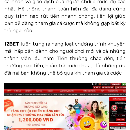
cá nhân và giao dịch của người chơi ở mức độ cao
nhất. Hệ thống thanh toán hiện đại, đa dạng cùng
quy trình nạp rút tiền nhanh chóng, tiện lợi giúp
bạn dễ dàng tham gia cá cược mà không gặp bất kỳ
trở ngại nào.
12BET
luôn tung ra hàng loạt chương trình khuyến
mãi hấp dẫn dành cho người chơi mới và cả những
thành viên lâu năm. Tiền thưởng chào đón, tiền
thưởng nạp tiền, hoàn trả cược thua,… là những ưu
đãi mà bạn không thể bỏ qua khi tham gia cá cược.