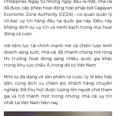
Philippines. Ngay từ những ngày đầu ra mắt, nhà cái
đã được cấp phép hoạt động hợp pháp bởi Cagayan
Economic Zone Authority (CEZA) – cơ quan quản lý
cờ bạc uy tín hàng đầu tại quốc gia này. Điều này
khẳng định sự uy tín và minh bạch trong mọi hoạt
động cá cược.
Với tiềm lực tài chính mạnh mẽ và chiến lược kinh
doanh sáng suốt, nhà cái
đã nhanh chóng mở rộng
thị trường hoạt động sang nhiều quốc gia khác
trong khu vực châu Á, trong đó có Việt Nam.
Nhờ sự đa dạng về sản phẩm cá cược, tỷ lệ kèo hấp
dẫn, cùng dịch vụ chăm sóc khách hàng chuyên
nghiệp. Đã thu hút được lượng lớn người chơi tham
gia và trở thành một trong những nhà cái uy tín
nhất tại Việt Nam hiện nay.