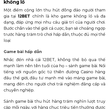
khổng lồ
Một điểm cộng lớn thu hút đông đảo người tham
gia tại
12BET
chính là kho game khổng lồ và đa
dạng, đáp ứng mọi nhu cầu giải trí của người chơi.
Bước chân vào thế giới cá cược, bạn sẽ choáng ngợp
trước hàng trăm trò chơi hấp dẫn, thuộc đủ mọi thể
loại:
Game bài hấp dẫn
Nhắc đến nhà cái 12BET, không thể bỏ qua thế
mạnh làm nên tên tuổi của họ – sảnh game bài. Nổi
tiếng với nguồn gốc từ thiên đường Casino hàng
đầu thế giới, đầu tư mạnh mẽ vào mảng game bài,
mang đến cho người chơi trải nghiệm đẳng cấp và
chuyên nghiệp.
Sảnh game bài thu hút hàng trăm nghìn lượt truy
cập mỗi ngày, với hàng chục triệu tiền thưởng được