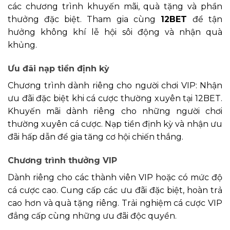
các chương trình khuyến mãi, quà tặng và phần
thưởng đặc biệt. Tham gia cùng
12BET
để tận
hưởng không khí lễ hội sôi động và nhận quà
khủng.
Ưu đãi nạp tiền định kỳ
Chương trình dành riêng cho người chơi VIP: Nhận
ưu đãi đặc biệt khi cá cược thường xuyên tại 12BET.
Khuyến mãi dành riêng cho những người chơi
thường xuyên cá cược. Nạp tiền định kỳ và nhận ưu
đãi hấp dẫn để gia tăng cơ hội chiến thắng.
Chương trình thưởng VIP
Dành riêng cho các thành viên VIP hoặc có mức độ
cá cược cao. Cung cấp các ưu đãi đặc biệt, hoàn trả
cao hơn và quà tặng riêng. Trải nghiệm cá cược VIP
đẳng cấp cùng những ưu đãi độc quyền.