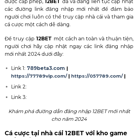
được cấp phép,
12BET
đã và đang liên tục cập nhật
các đường link đăng nhập mới nhất để đảm bảo
người chơi luôn có thể truy cập nhà cái và tham gia
cá cược một cách dễ dàng.
Để truy cập
12BET
một cách an toàn và thuận tiện,
người chơi hãy cập nhật ngay các link đăng nhập
mới nhất 2024 dưới đây:
Link 1:
789beta3.com
|
https://77789vip.com/
|
https://057789.com/
|
Link 2:
Link 3:
Khám phá đường dẫn đăng nhập 12BET mới nhất
cho năm 2024
Cá cược tại nhà cái 12BET với kho game