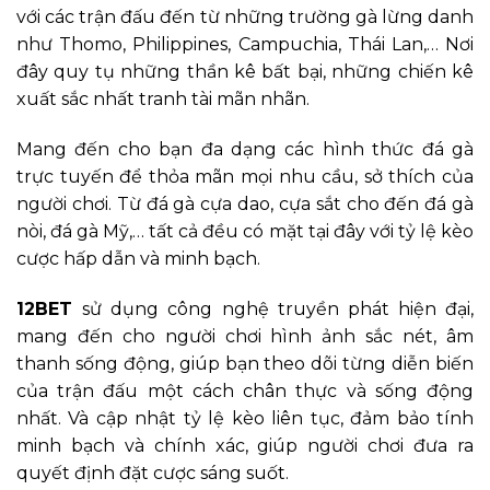
với các trận đấu đến từ những trường gà lừng danh
như Thomo, Philippines, Campuchia, Thái Lan,… Nơi
đây quy tụ những thần kê bất bại, những chiến kê
xuất sắc nhất tranh tài mãn nhãn.
Mang đến cho bạn đa dạng các hình thức đá gà
trực tuyến để thỏa mãn mọi nhu cầu, sở thích của
người chơi. Từ đá gà cựa dao, cựa sắt cho đến đá gà
nòi, đá gà Mỹ,… tất cả đều có mặt tại đây với tỷ lệ kèo
cược hấp dẫn và minh bạch.
12BET
sử dụng công nghệ truyền phát hiện đại,
mang đến cho người chơi hình ảnh sắc nét, âm
thanh sống động, giúp bạn theo dõi từng diễn biến
của trận đấu một cách chân thực và sống động
nhất. Và cập nhật tỷ lệ kèo liên tục, đảm bảo tính
minh bạch và chính xác, giúp người chơi đưa ra
quyết định đặt cược sáng suốt.