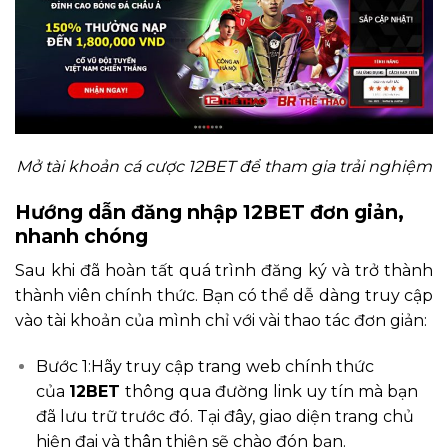
Mở tài khoản cá cược 12BET để tham gia trải nghiệm
Hướng dẫn đăng nhập 12BET đơn giản,
nhanh chóng
Sau khi đã hoàn tất quá trình đăng ký và trở thành
thành viên chính thức. Bạn có thể dễ dàng truy cập
vào tài khoản của mình chỉ với vài thao tác đơn giản:
Bước 1:Hãy truy cập trang web chính thức
của
12BET
thông qua đường link uy tín mà bạn
đã lưu trữ trước đó. Tại đây, giao diện trang chủ
hiện đại và thân thiện sẽ chào đón bạn.