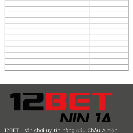
12BET
- sân chơi uy tín hàng đầu Châu Á hiện