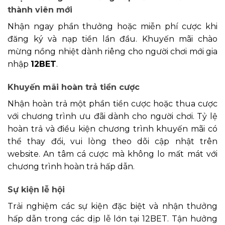
thành viên mới
Nhận ngay phần thưởng hoặc miễn phí cược khi
đăng ký và nạp tiền lần đầu. Khuyến mãi chào
mừng nồng nhiệt dành riêng cho người chơi mới gia
nhập
12BET
.
Khuyến mãi hoàn trả tiền cược
Nhận hoàn trả một phần tiền cược hoặc thua cược
với chương trình ưu đãi dành cho người chơi. Tỷ lệ
hoàn trả và điều kiện chương trình khuyến mãi có
thể thay đổi, vui lòng theo dõi cập nhật trên
website. An tâm cá cược mà không lo mất mát với
chương trình hoàn trả hấp dẫn.
Sự kiện lễ hội
Trải nghiệm các sự kiện đặc biệt và nhận thưởng
hấp dẫn trong các dịp lễ lớn tại 12BET. Tận hưởng