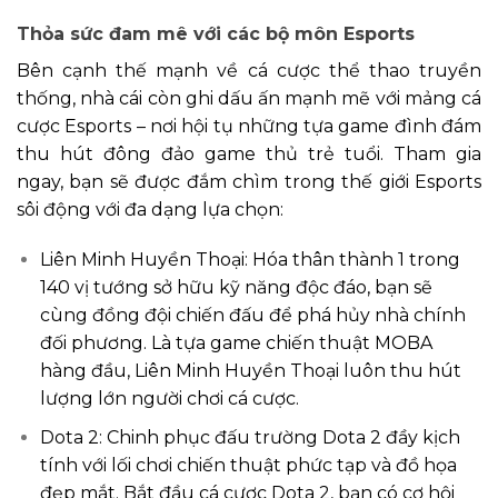
Thỏa sức đam mê với các bộ môn Esports
Bên cạnh thế mạnh về cá cược thể thao truyền
thống, nhà cái còn ghi dấu ấn mạnh mẽ với mảng cá
cược Esports – nơi hội tụ những tựa game đình đám
thu hút đông đảo game thủ trẻ tuổi. Tham gia
ngay, bạn sẽ được đắm chìm trong thế giới Esports
sôi động với đa dạng lựa chọn:
Liên Minh Huyền Thoại: Hóa thân thành 1 trong
140 vị tướng sở hữu kỹ năng độc đáo, bạn sẽ
cùng đồng đội chiến đấu để phá hủy nhà chính
đối phương. Là tựa game chiến thuật MOBA
hàng đầu, Liên Minh Huyền Thoại luôn thu hút
lượng lớn người chơi cá cược.
Dota 2: Chinh phục đấu trường Dota 2 đầy kịch
tính với lối chơi chiến thuật phức tạp và đồ họa
đẹp mắt. Bắt đầu cá cược Dota 2, bạn có cơ hội