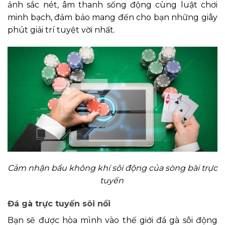
ảnh sắc nét, âm thanh sống động cùng luật chơi
minh bạch, đảm bảo mang đến cho bạn những giây
phút giải trí tuyệt vời nhất.
Cảm nhận bầu không khí sôi động của sòng bài trực
tuyến
Đá gà trực tuyến sôi nổi
Bạn sẽ được hòa mình vào thế giới đá gà sôi động