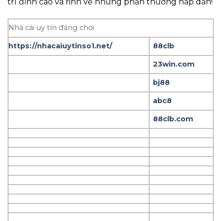
trí đỉnh cao và rinh về những phần thưởng hấp dẫn!
Nhà cái uy tín đáng chơi
https://nhacaiuytinso1.net/
88clb
23win.com
bj88
abc8
88clb.com