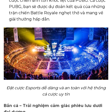
cuộc chiến sinh tồn khốc liệt của PUBG. Cá cược
PUBG, bạn sẽ được dự đoán kết quả của những
trận chiến Battle Royale nghẹt thở và mang về
giải thưởng hấp dẫn.
Đặt cược Esports dễ dàng và an toàn với hệ thống
cá cược uy tín
Bắn cá – Trải nghiệm cảm giác phiêu lưu dưới
đại dương