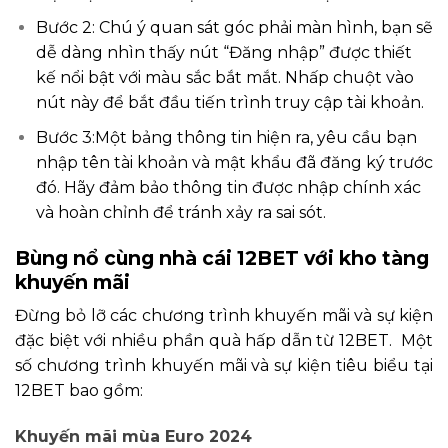
Bước 2: Chú ý quan sát góc phải màn hình, bạn sẽ
dễ dàng nhìn thấy nút “Đăng nhập” được thiết
kế nổi bật với màu sắc bắt mắt. Nhấp chuột vào
nút này để bắt đầu tiến trình truy cập tài khoản.
Bước 3:Một bảng thông tin hiện ra, yêu cầu bạn
nhập tên tài khoản và mật khẩu đã đăng ký trước
đó. Hãy đảm bảo thông tin được nhập chính xác
và hoàn chỉnh để tránh xảy ra sai sót.
Bùng nổ cùng nhà cái 12BET với kho tàng
khuyến mãi
Đừng bỏ lỡ các chương trình khuyến mãi và sự kiện
đặc biệt với nhiều phần quà hấp dẫn từ 12BET. Một
số chương trình khuyến mãi và sự kiện tiêu biểu tại
12BET bao gồm:
Khuyến mãi mùa Euro 2024