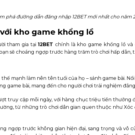
m phá đường dẫn đăng nhập 12BET mới nhất cho năm 
T với kho game khổng lồ
ời tham gia tại
12BET
chính là kho game khổng lồ và 
, bạn sẽ choáng ngợp trước hàng trăm trò chơi hấp dẫn, t
thế mạnh làm nên tên tuổi của họ – sảnh game bài. Nổi
ng game bài, mang đến cho người chơi trải nghiệm đẳng
t truy cập mỗi ngày, với hàng chục triệu tiền thưởng đư
trường, từ những trò chơi dân gian quen thuộc như Xóc
ng ngợp trước không gian hiện đại, sang trọng và vô cù