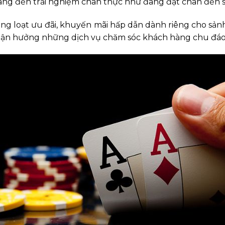
ang đến trải nghiệm chân thực như đang đặt chân đến s
hàng loạt ưu đãi, khuyến mãi hấp dẫn dành riêng cho sả
 tận hưởng những dịch vụ chăm sóc khách hàng chu đáo