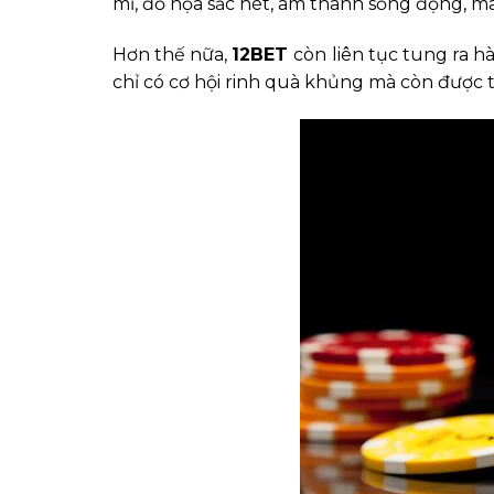
mỉ, đồ họa sắc nét, âm thanh sống động, m
Hơn thế nữa,
12BET
còn liên tục tung ra 
chỉ có cơ hội rinh quà khủng mà còn được