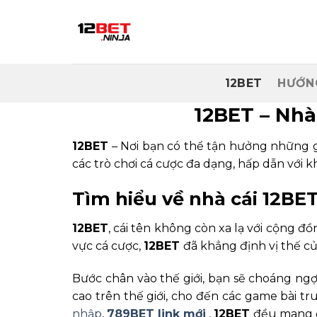
Skip
to
content
12BET
HƯỚN
12BET – Nhà 
12BET
– Nơi bạn có thể tận hưởng những gi
các trò chơi cá cược đa dạng, hấp dẫn với
Tìm hiểu về nhà cái 12BET:
12BET
, cái tên không còn xa lạ với cộng đ
vực cá cược,
12BET
đã khẳng định vị thế c
Bước chân vào thế giới, bạn sẽ choáng ngợp
cao trên thế giới, cho đến các game bài tr
nhập
,
789BET link mới
,
12BET
đều mang đ