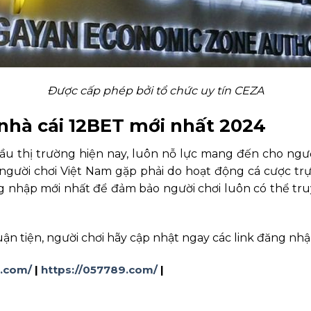
Được cấp phép bởi tổ chức uy tín CEZA
nhà cái 12BET mới nhất 2024
u thị trường hiện nay, luôn nỗ lực mang đến cho người 
người chơi Việt Nam gặp phải do hoạt động cá cược t
g nhập mới nhất để đảm bảo người chơi luôn có thể tru
ận tiện, người chơi hãy cập nhật ngay các link đăng nh
p.com/
|
https://057789.com/
|