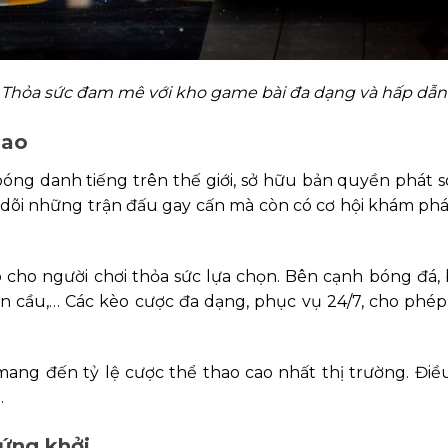
Thỏa sức đam mê với kho game bài đa dạng và hấp dẫn
hao
 bóng danh tiếng trên thế giới, sở hữu bản quyền phát 
 dõi những trận đấu gay cấn mà còn có cơ hội khám ph
cho người chơi thỏa sức lựa chọn. Bên cạnh bóng đá, 
ôn cầu,… Các kèo cược đa dạng, phục vụ 24/7, cho phép 
mang đến tỷ lệ cược thể thao cao nhất thị trường. Điều
.
 hứng khởi