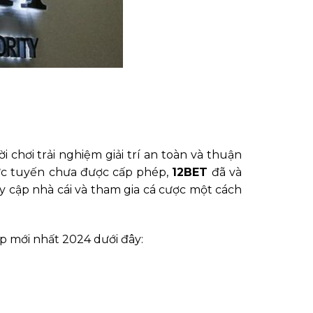
chơi trải nghiệm giải trí an toàn và thuận
rực tuyến chưa được cấp phép,
12BET
đã và
y cập nhà cái và tham gia cá cược một cách
ập mới nhất 2024 dưới đây: