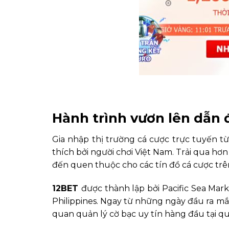
Hành trình vươn lên dẫn 
Gia nhập thị trường cá cược trực tuyến t
thích bởi người chơi Việt Nam. Trải qua hơ
đến quen thuộc cho các tín đồ cá cược trê
12BET
được thành lập bởi Pacific Sea Mark
Philippines. Ngay từ những ngày đầu ra m
quan quản lý cờ bạc uy tín hàng đầu tại qu