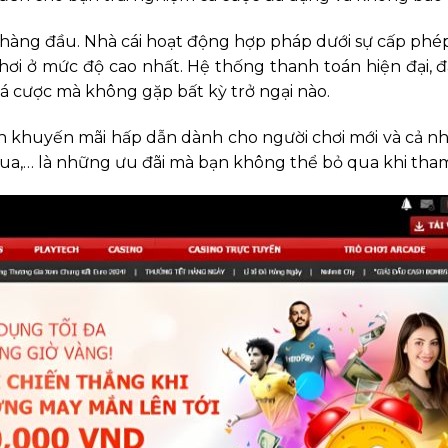
n hàng đầu. Nhà cái hoạt động hợp pháp dưới sự cấp phé
chơi ở mức độ cao nhất. Hệ thống thanh toán hiện đại,
cá cược mà không gặp bất kỳ trở ngại nào.
nh khuyến mãi hấp dẫn dành cho người chơi mới và cả n
hua,… là những ưu đãi mà bạn không thể bỏ qua khi tham