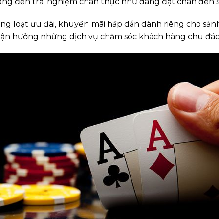
ang đến trải nghiệm chân thực như đang đặt chân đến s
hàng loạt ưu đãi, khuyến mãi hấp dẫn dành riêng cho sả
 tận hưởng những dịch vụ chăm sóc khách hàng chu đáo