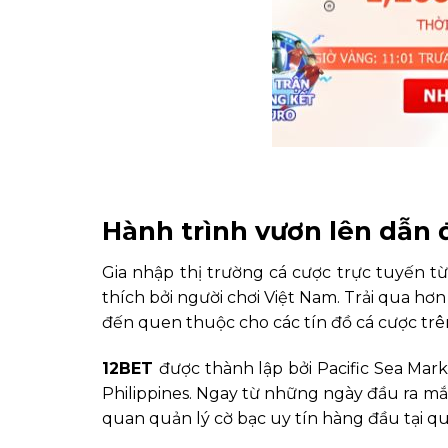
Hành trình vươn lên dẫn 
Gia nhập thị trường cá cược trực tuyến t
thích bởi người chơi Việt Nam. Trải qua hơ
đến quen thuộc cho các tín đồ cá cược trê
12BET
được thành lập bởi Pacific Sea Mark
Philippines. Ngay từ những ngày đầu ra m
quan quản lý cờ bạc uy tín hàng đầu tại qu