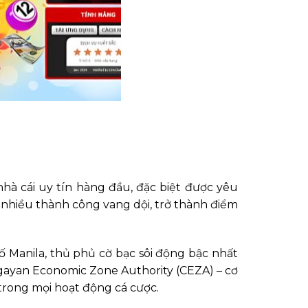
hà cái uy tín hàng đầu, đặc biệt được yêu
 nhiều thành công vang dội, trở thành điểm
hố Manila, thủ phủ cờ bạc sôi động bậc nhất
gayan Economic Zone Authority (CEZA) – cơ
 trong mọi hoạt động cá cược.