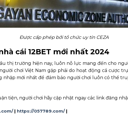
Được cấp phép bởi tổ chức uy tín CEZA
nhà cái 12BET mới nhất 2024
u thị trường hiện nay, luôn nỗ lực mang đến cho người 
người chơi Việt Nam gặp phải do hoạt động cá cược t
g nhập mới nhất để đảm bảo người chơi luôn có thể tru
ận tiện, người chơi hãy cập nhật ngay các link đăng nh
p.com/
|
https://057789.com/
|