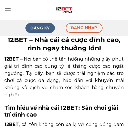
Skip
to
content
ĐĂNG NHẬP
ĐĂNG KÝ
12BET – Nhà cái cá cược đỉnh cao,
rinh ngay thưởng lớn!
12BET
– Nơi bạn có thể tận hưởng những giây phút
giải trí đỉnh cao cùng tỷ lệ thắng cược cao ngất
ngưởng. Tại đây, bạn sẽ được trải nghiệm các trò
chơi cá cược đa dạng, hấp dẫn với khuyến mãi
khủng và dịch vụ chăm sóc khách hàng chuyên
nghiệp.
Tìm hiểu về nhà cái 12BET: Sân chơi giải
trí đỉnh cao
12BET
, cái tên không còn xa lạ với cộng đồng đam