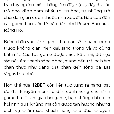
trao tay người chiến thắng. Nơi đây hội tụ đầy đủ các
trò chơi đình đám nhất thị trường, từ những trò
chơi dân gian quen thuộc như Xóc đĩa, Bầu cua đến
các game bài quốc tế hấp dẫn như Poker, Baccarat,
Rồng Hổ,…
Bước chân vào sảnh game bài, bạn sẽ choáng ngợp
trước không gian hiện đại, sang trọng và vô cùng
bắt mắt. Các tựa game được thiết kế tỉ mỉ, đồ họa
sắc nét, âm thanh sống động, mang đến trải nghiệm
chân thực như đang đặt chân đến sòng bài Las
Vegas thu nhỏ.
Hơn thế nữa,
12BET
còn liên tục tung ra hàng loạt
ưu đãi, khuyến mãi hấp dẫn dành riêng cho sảnh
game bài. Tham gia chơi game, bạn không chỉ có cơ
hội rinh quà khủng mà còn được tận hưởng những
dịch vụ chăm sóc khách hàng chu đáo, chuyên