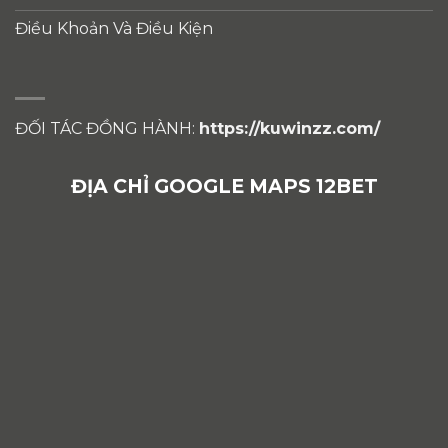
Điều Khoản Và Điều Kiện
ĐỐI TÁC ĐỒNG HÀNH:
https://kuwinzz.com/
ĐỊA CHỈ GOOGLE MAPS 12BET