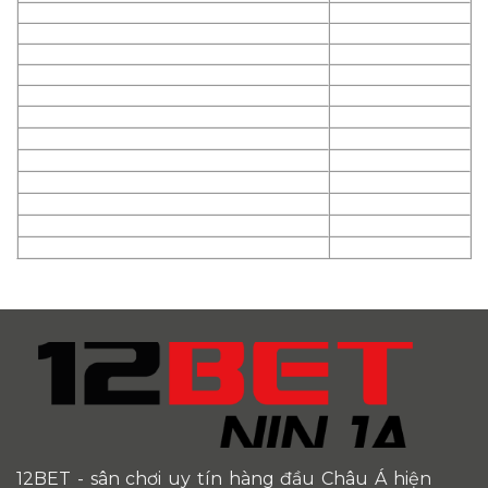
12BET
- sân chơi uy tín hàng đầu Châu Á hiện