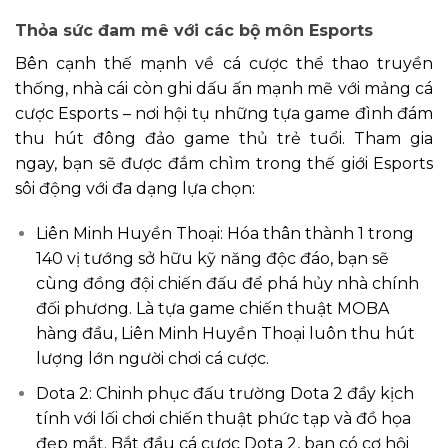
Thỏa sức đam mê với các bộ môn Esports
Bên cạnh thế mạnh về cá cược thể thao truyền
thống, nhà cái còn ghi dấu ấn mạnh mẽ với mảng cá
cược Esports – nơi hội tụ những tựa game đình đám
thu hút đông đảo game thủ trẻ tuổi. Tham gia
ngay, bạn sẽ được đắm chìm trong thế giới Esports
sôi động với đa dạng lựa chọn:
Liên Minh Huyền Thoại: Hóa thân thành 1 trong
140 vị tướng sở hữu kỹ năng độc đáo, bạn sẽ
cùng đồng đội chiến đấu để phá hủy nhà chính
đối phương. Là tựa game chiến thuật MOBA
hàng đầu, Liên Minh Huyền Thoại luôn thu hút
lượng lớn người chơi cá cược.
Dota 2: Chinh phục đấu trường Dota 2 đầy kịch
tính với lối chơi chiến thuật phức tạp và đồ họa
đẹp mắt. Bắt đầu cá cược Dota 2, bạn có cơ hội