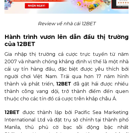
Review về nhà cái 12BET
Hành trình vươn lên dẫn đầu thị trường
của 12BET
Gia nhập thị trường cá cược trực tuyến từ năm
2007 và nhanh chóng khẳng định vị thế là một nhà
cái uy tín hàng đầu, đặc biệt được yêu thích bởi
người chơi Việt Nam. Trải qua hơn 17 năm hình
thành và phát triển,
12BET
đã gặt hái được nhiều
thành công vang dội, trở thành điểm đến quen
thuộc cho các tín đồ cá cược trên khắp châu Á.
12BET
được thành lập bởi Pacific Sea Marketing
International Ltd và đặt trụ sở chính tại thành phố
Manila, thủ phủ cờ bạc sôi động bậc nhất