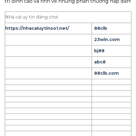
trí đỉnh cao và rinh về những phần thưởng hấp dẫn!
Nhà cái uy tín đáng chơi
https://nhacaiuytinso1.net/
88clb
23win.com
bj88
abc8
88clb.com