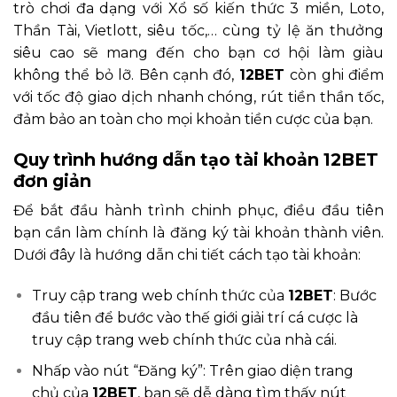
trò chơi đa dạng với Xổ số kiến thức 3 miền, Loto,
Thần Tài, Vietlott, siêu tốc,… cùng tỷ lệ ăn thưởng
siêu cao sẽ mang đến cho bạn cơ hội làm giàu
không thể bỏ lỡ. Bên cạnh đó,
12BET
còn ghi điểm
với tốc độ giao dịch nhanh chóng, rút tiền thần tốc,
đảm bảo an toàn cho mọi khoản tiền cược của bạn.
Quy trình hướng dẫn tạo tài khoản 12BET
đơn giản
Để bắt đầu hành trình chinh phục, điều đầu tiên
bạn cần làm chính là đăng ký tài khoản thành viên.
Dưới đây là hướng dẫn chi tiết cách tạo tài khoản:
Truy cập trang web chính thức của
12BET
: Bước
đầu tiên để bước vào thế giới giải trí cá cược là
truy cập trang web chính thức của nhà cái.
Nhấp vào nút “Đăng ký”: Trên giao diện trang
chủ của
12BET
, bạn sẽ dễ dàng tìm thấy nút