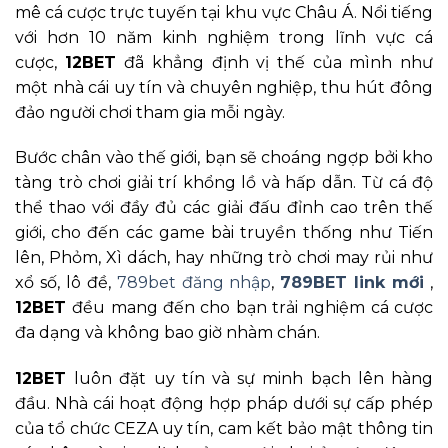
mê cá cược trực tuyến tại khu vực Châu Á. Nổi tiếng
với hơn 10 năm kinh nghiệm trong lĩnh vực cá
cược,
12BET
đã khẳng định vị thế của mình như
một nhà cái uy tín và chuyên nghiệp, thu hút đông
đảo người chơi tham gia mỗi ngày.
Bước chân vào thế giới, bạn sẽ choáng ngợp bởi kho
tàng trò chơi giải trí khổng lồ và hấp dẫn. Từ cá độ
thể thao với đầy đủ các giải đấu đỉnh cao trên thế
giới, cho đến các game bài truyền thống như Tiến
lên, Phỏm, Xì dách, hay những trò chơi may rủi như
xổ số, lô đề,
789bet đăng nhập
,
789BET link mới
,
12BET
đều mang đến cho bạn trải nghiệm cá cược
đa dạng và không bao giờ nhàm chán.
12BET
luôn đặt uy tín và sự minh bạch lên hàng
đầu. Nhà cái hoạt động hợp pháp dưới sự cấp phép
của tổ chức CEZA uy tín, cam kết bảo mật thông tin