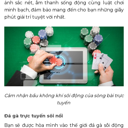
ảnh sắc nét, âm thanh sống động cùng luật chơi
minh bạch, đảm bảo mang đến cho bạn những giây
phút giải trí tuyệt vời nhất.
Cảm nhận bầu không khí sôi động của sòng bài trực
tuyến
Đá gà trực tuyến sôi nổi
Bạn sẽ được hòa mình vào thế giới đá gà sôi động