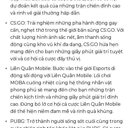
dự đoán kết quả của những trận chiến đỉnh cao
và rinh về giải thưởng hấp dẫn.
CS:GO: Trải nghiệm những pha hành động gay
cấn, nghẹt thở trong thế giới bắn súng CS:GO. Với
chất lượng hình ảnh sắc nét, âm thanh sống
động cùng kho vũ khí đa dạng, CS:GO hứa hẹn
mang đến cho bạn những giây phút giải trí tuyệt
vời và cơ hội cá cược đầy thú vị.
Liên Quân Mobile: Bước vào thế giới Esports di
động sôi động với Liên Quân Mobile. Lối chơi
MOBA cuồng nhiệt cùng hệ thống nhân vật
phong phú sẽ mang đến cho bạn những trận
chiến kịch tính và những giây phút giải trí đỉnh
cao. Đừng bỏ lỡ cơ hội cá cược Liên Quân Mobile
để thể hiện niềm đam mê và rinh quà khủng.
PUBG: Trở thành người sống sót cuối cùng trong