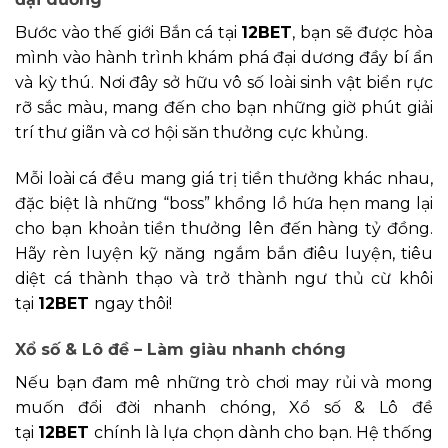
Bước vào thế giới Bắn cá tại
12BET
, bạn sẽ được hòa
mình vào hành trình khám phá đại dương đầy bí ẩn
và kỳ thú. Nơi đây sở hữu vô số loài sinh vật biển rực
rỡ sắc màu, mang đến cho bạn những giờ phút giải
trí thư giãn và cơ hội săn thưởng cực khủng.
Mỗi loài cá đều mang giá trị tiền thưởng khác nhau,
đặc biệt là những “boss” khổng lồ hứa hẹn mang lại
cho bạn khoản tiền thưởng lên đến hàng tỷ đồng.
Hãy rèn luyện kỹ năng ngắm bắn điêu luyện, tiêu
diệt cá thành thạo và trở thành ngư thủ cừ khôi
tại
12BET
ngay thôi!
Xổ số & Lô đề – Làm giàu nhanh chóng
Nếu bạn đam mê những trò chơi may rủi và mong
muốn đổi đời nhanh chóng, Xổ số & Lô đề
tại
12BET
chính là lựa chọn dành cho bạn. Hệ thống