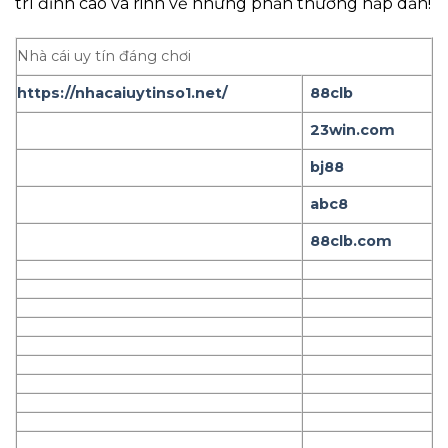
trí đỉnh cao và rinh về những phần thưởng hấp dẫn!
Nhà cái uy tín đáng chơi
https://nhacaiuytinso1.net/
88clb
23win.com
bj88
abc8
88clb.com