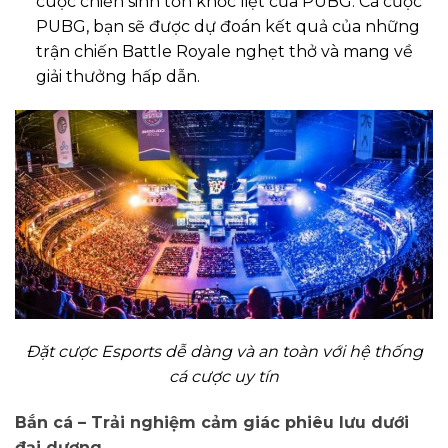
cuộc chiến sinh tồn khốc liệt của PUBG. Cá cược
PUBG, bạn sẽ được dự đoán kết quả của những
trận chiến Battle Royale nghẹt thở và mang về
giải thưởng hấp dẫn.
Đặt cược Esports dễ dàng và an toàn với hệ thống
cá cược uy tín
Bắn cá – Trải nghiệm cảm giác phiêu lưu dưới
đại dương