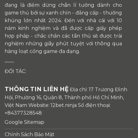
đang là điểm dừng chân lí tưởng dành cho
game thủ bởi sự xanh chín - đẳng cấp - thưởng
khủng lớn nhất 2024. Đến với nhà cái với 10
năm kinh nghiệm và đã được cấp giấy phép
hợp pháp - chắc chắn các tân thủ sẽ được trải
nghiệm những giây phút tuyệt vời thông qua
hàng loạt cổng game đa dạng.
ĐỐI TÁC:
THÔNG TIN LIÊN HỆ
Địa chỉ: 17 Trương Đình
Hội, Phường 16, Quận 8, Thành phố Hồ Chí Minh,
Việt Nam Website: 12bet.ninja Số điện thoại:
+84377328548
Google Sitemap
Chính Sách Bảo Mật