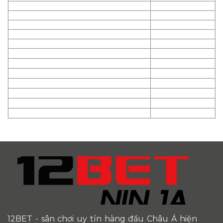
12BET
- sân chơi uy tín hàng đầu Châu Á hiện