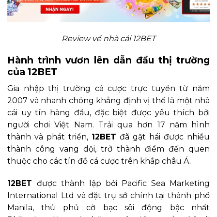
Review về nhà cái 12BET
Hành trình vươn lên dẫn đầu thị trường
của 12BET
Gia nhập thị trường cá cược trực tuyến từ năm
2007 và nhanh chóng khẳng định vị thế là một nhà
cái uy tín hàng đầu, đặc biệt được yêu thích bởi
người chơi Việt Nam. Trải qua hơn 17 năm hình
thành và phát triển,
12BET
đã gặt hái được nhiều
thành công vang dội, trở thành điểm đến quen
thuộc cho các tín đồ cá cược trên khắp châu Á.
12BET
được thành lập bởi Pacific Sea Marketing
International Ltd và đặt trụ sở chính tại thành phố
Manila, thủ phủ cờ bạc sôi động bậc nhất