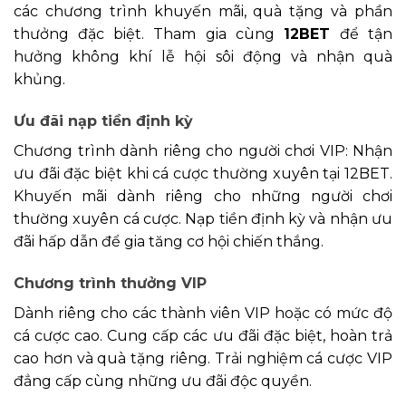
các chương trình khuyến mãi, quà tặng và phần
thưởng đặc biệt. Tham gia cùng
12BET
để tận
hưởng không khí lễ hội sôi động và nhận quà
khủng.
Ưu đãi nạp tiền định kỳ
Chương trình dành riêng cho người chơi VIP: Nhận
ưu đãi đặc biệt khi cá cược thường xuyên tại 12BET.
Khuyến mãi dành riêng cho những người chơi
thường xuyên cá cược. Nạp tiền định kỳ và nhận ưu
đãi hấp dẫn để gia tăng cơ hội chiến thắng.
Chương trình thưởng VIP
Dành riêng cho các thành viên VIP hoặc có mức độ
cá cược cao. Cung cấp các ưu đãi đặc biệt, hoàn trả
cao hơn và quà tặng riêng. Trải nghiệm cá cược VIP
đẳng cấp cùng những ưu đãi độc quyền.