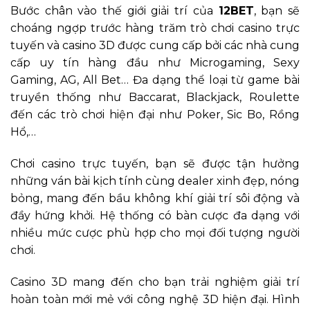
Bước chân vào thế giới giải trí của
12BET
, bạn sẽ
choáng ngợp trước hàng trăm trò chơi casino trực
tuyến và casino 3D được cung cấp bởi các nhà cung
cấp uy tín hàng đầu như Microgaming, Sexy
Gaming, AG, All Bet… Đa dạng thể loại từ game bài
truyền thống như Baccarat, Blackjack, Roulette
đến các trò chơi hiện đại như Poker, Sic Bo, Rồng
Hổ,…
Chơi casino trực tuyến, bạn sẽ được tận hưởng
những ván bài kịch tính cùng dealer xinh đẹp, nóng
bỏng, mang đến bầu không khí giải trí sôi động và
đầy hứng khởi. Hệ thống có bàn cược đa dạng với
nhiều mức cược phù hợp cho mọi đối tượng người
chơi.
Casino 3D mang đến cho bạn trải nghiệm giải trí
hoàn toàn mới mẻ với công nghệ 3D hiện đại. Hình