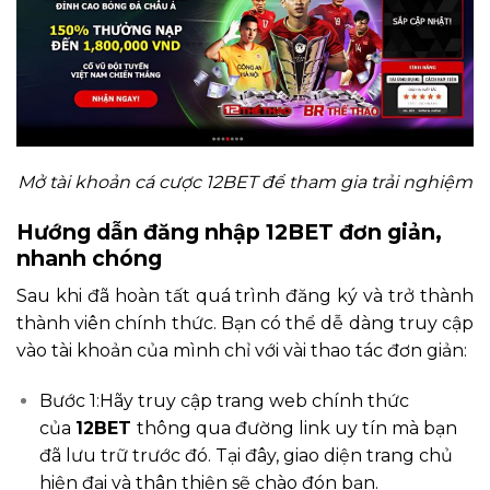
Mở tài khoản cá cược 12BET để tham gia trải nghiệm
Hướng dẫn đăng nhập 12BET đơn giản,
nhanh chóng
Sau khi đã hoàn tất quá trình đăng ký và trở thành
thành viên chính thức. Bạn có thể dễ dàng truy cập
vào tài khoản của mình chỉ với vài thao tác đơn giản:
Bước 1:Hãy truy cập trang web chính thức
của
12BET
thông qua đường link uy tín mà bạn
đã lưu trữ trước đó. Tại đây, giao diện trang chủ
hiện đại và thân thiện sẽ chào đón bạn.