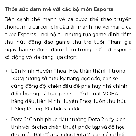
Thỏa sức đam mê với các bộ môn Esports
Bên cạnh thế mạnh về cá cược thể thao truyền
thống, nhà cái còn ghi dấu ấn mạnh mẽ với mảng cá
cược Esports – nơi hội tụ những tựa game đình đám
thu hút đông đảo game thủ trẻ tuổi. Tham gia
ngay, bạn sẽ được đắm chìm trong thế giới Esports
sôi động với đa dạng lựa chọn:
Liên Minh Huyền Thoại: Hóa thân thành 1 trong
140 vị tướng sở hữu kỹ năng độc đáo, bạn sẽ
cùng đồng đội chiến đấu để phá hủy nhà chính
đối phương. Là tựa game chiến thuật MOBA
hàng đầu, Liên Minh Huyền Thoại luôn thu hút
lượng lớn người chơi cá cược.
Dota 2: Chinh phục đấu trường Dota 2 đầy kịch
tính với lối chơi chiến thuật phức tạp và đồ họa
đẹp mắt. Bắt đầu cá cược Dota 2, bạn có cơ hội