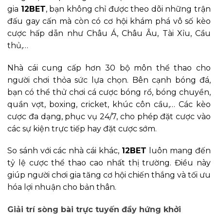
gia
12BET
, bạn không chỉ được theo dõi những trận
đấu gay cấn mà còn có cơ hội khám phá vô số kèo
cược hấp dẫn như Châu Á, Châu Âu, Tài Xỉu, Cầu
thủ,…
Nhà cái cung cấp hơn 30 bộ môn thể thao cho
người chơi thỏa sức lựa chọn. Bên cạnh bóng đá,
bạn có thể thử chơi cá cược bóng rổ, bóng chuyền,
quần vợt, boxing, cricket, khúc côn cầu,… Các kèo
cược đa dạng, phục vụ 24/7, cho phép đặt cược vào
các sự kiện trực tiếp hay đặt cược sớm.
So sánh với các nhà cái khác,
12BET
luôn mang đến
tỷ lệ cược thể thao cao nhất thị trường. Điều này
giúp người chơi gia tăng cơ hội chiến thắng và tối ưu
hóa lợi nhuận cho bản thân.
Giải trí sòng bài trực tuyến đầy hứng khởi