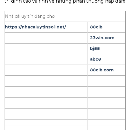
trí đỉnh cao và rinh về những phần thưởng hấp dẫn!
Nhà cái uy tín đáng chơi
https://nhacaiuytinso1.net/
88clb
23win.com
bj88
abc8
88clb.com