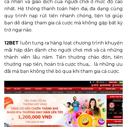
cá nhân và giao dịch của người chơi ở mức độ cao
nhất. Hệ thống thanh toán hiện đại, đa dạng cùng
quy trình nạp rút tiền nhanh chóng, tiện lợi giúp
bạn dễ dàng tham gia cá cược mà không gặp bất kỳ
trở ngại nào.
12BET
luôn tung ra hàng loạt chương trình khuyến
mãi hấp dẫn dành cho người chơi mới và cả những
thành viên lâu năm. Tiền thưởng chào đón, tiền
thưởng nạp tiền, hoàn trả cược thua,… là những ưu
đãi mà bạn không thể bỏ qua khi tham gia cá cược.