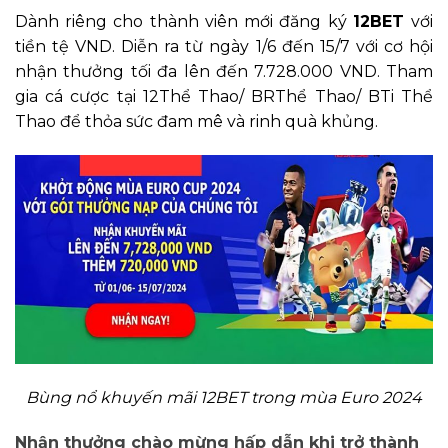
Dành riêng cho thành viên mới đăng ký
12BET
với
tiền tệ VND. Diễn ra từ ngày 1/6 đến 15/7 với cơ hội
nhận thưởng tối đa lên đến 7.728.000 VND. Tham
gia cá cược tại 12Thể Thao/ BRThể Thao/ BTi Thể
Thao để thỏa sức đam mê và rinh quà khủng.
Bùng nổ khuyến mãi 12BET trong mùa Euro 2024
Nhận thưởng chào mừng hấp dẫn khi trở thành