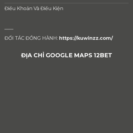
Điều Khoản Và Điều Kiện
ĐỐI TÁC ĐỒNG HÀNH:
https://kuwinzz.com/
ĐỊA CHỈ GOOGLE MAPS 12BET