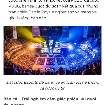
cuộc chiến sinh tồn khốc liệt của PUBG. Cá cược
PUBG, bạn sẽ được dự đoán kết quả của những
trận chiến Battle Royale nghẹt thở và mang về
giải thưởng hấp dẫn.
Đặt cược Esports dễ dàng và an toàn với hệ thống
cá cược uy tín
Bắn cá – Trải nghiệm cảm giác phiêu lưu dưới
đại dương