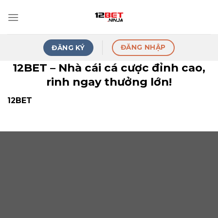
Skip
to
content
ĐĂNG NHẬP
ĐĂNG KÝ
12BET – Nhà cái cá cược đỉnh cao,
rinh ngay thưởng lớn!
12BET