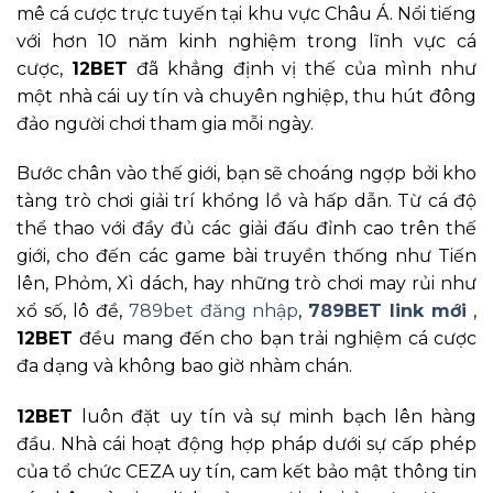
mê cá cược trực tuyến tại khu vực Châu Á. Nổi tiếng
với hơn 10 năm kinh nghiệm trong lĩnh vực cá
cược,
12BET
đã khẳng định vị thế của mình như
một nhà cái uy tín và chuyên nghiệp, thu hút đông
đảo người chơi tham gia mỗi ngày.
Bước chân vào thế giới, bạn sẽ choáng ngợp bởi kho
tàng trò chơi giải trí khổng lồ và hấp dẫn. Từ cá độ
thể thao với đầy đủ các giải đấu đỉnh cao trên thế
giới, cho đến các game bài truyền thống như Tiến
lên, Phỏm, Xì dách, hay những trò chơi may rủi như
xổ số, lô đề,
789bet đăng nhập
,
789BET link mới
,
12BET
đều mang đến cho bạn trải nghiệm cá cược
đa dạng và không bao giờ nhàm chán.
12BET
luôn đặt uy tín và sự minh bạch lên hàng
đầu. Nhà cái hoạt động hợp pháp dưới sự cấp phép
của tổ chức CEZA uy tín, cam kết bảo mật thông tin