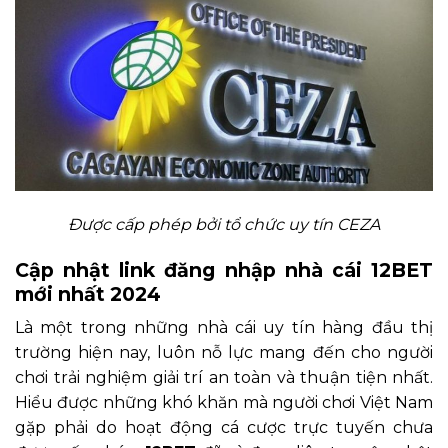
Được cấp phép bởi tổ chức uy tín CEZA
Cập nhật link đăng nhập nhà cái 12BET
mới nhất 2024
Là một trong những nhà cái uy tín hàng đầu thị
trường hiện nay, luôn nỗ lực mang đến cho người
chơi trải nghiệm giải trí an toàn và thuận tiện nhất.
Hiểu được những khó khăn mà người chơi Việt Nam
gặp phải do hoạt động cá cược trực tuyến chưa