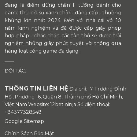
đang là điểm dừng chân lí tưởng dành cho
game thủ bởi sự xanh chín - đẳng cấp - thưởng
khủng lớn nhất 2024. Đến với nhà cái với 10
năm kinh nghiệm và đã được cấp giấy phép
hợp pháp - chắc chắn các tân thủ sẽ được trải
nghiệm những giây phút tuyệt vời thông qua
hàng loạt cổng game đa dạng.
ĐỐI TÁC:
THÔNG TIN LIÊN HỆ
Địa chỉ: 17 Trương Đình
Hội, Phường 16, Quận 8, Thành phố Hồ Chí Minh,
Việt Nam Website: 12bet.ninja Số điện thoại:
+84377328548
Google Sitemap
Chính Sách Bảo Mật