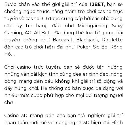
Bước chân vào thế giới giải trí của
12BET
, bạn sẽ
choáng ngợp trước hàng trăm trò chơi casino trực
tuyến và casino 3D được cung cấp bởi các nhà cung
cấp uy tín hàng đầu như Microgaming, Sexy
Gaming, AG, All Bet… Đa dạng thể loại từ game bài
truyền thống như Baccarat, Blackjack, Roulette
đến các trò chơi hiện đại như Poker, Sic Bo, Rồng
Hổ,…
Chơi casino trực tuyến, bạn sẽ được tận hưởng
những ván bài kịch tính cùng dealer xinh đẹp, nóng
bỏng, mang đến bầu không khí giải trí sôi động và
đầy hứng khởi. Hệ thống có bàn cược đa dạng với
nhiều mức cược phù hợp cho mọi đối tượng người
chơi.
Casino 3D mang đến cho bạn trải nghiệm giải trí
hoàn toàn mới mẻ với công nghệ 3D hiện đại. Hình