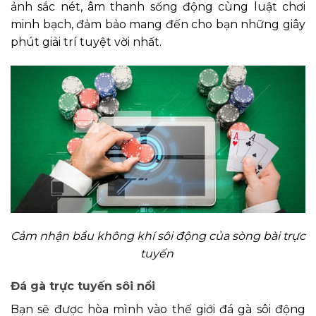
ảnh sắc nét, âm thanh sống động cùng luật chơi
minh bạch, đảm bảo mang đến cho bạn những giây
phút giải trí tuyệt vời nhất.
Cảm nhận bầu không khí sôi động của sòng bài trực
tuyến
Đá gà trực tuyến sôi nổi
Bạn sẽ được hòa mình vào thế giới đá gà sôi động