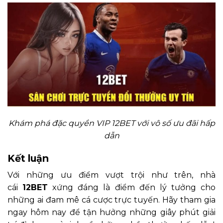
Khám phá đặc quyền VIP 12BET với vô số ưu đãi hấp
dẫn
Kết luận
Với những ưu điểm vượt trội như trên, nhà
cái
12BET
xứng đáng là điểm đến lý tưởng cho
những ai đam mê cá cược trực tuyến. Hãy tham gia
ngay hôm nay để tận hưởng những giây phút giải