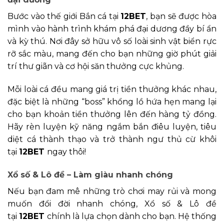
Bước vào thế giới Bắn cá tại
12BET
, bạn sẽ được hòa
mình vào hành trình khám phá đại dương đầy bí ẩn
và kỳ thú. Nơi đây sở hữu vô số loài sinh vật biển rực
rỡ sắc màu, mang đến cho bạn những giờ phút giải
trí thư giãn và cơ hội săn thưởng cực khủng.
Mỗi loài cá đều mang giá trị tiền thưởng khác nhau,
đặc biệt là những “boss” khổng lồ hứa hẹn mang lại
cho bạn khoản tiền thưởng lên đến hàng tỷ đồng.
Hãy rèn luyện kỹ năng ngắm bắn điêu luyện, tiêu
diệt cá thành thạo và trở thành ngư thủ cừ khôi
tại
12BET
ngay thôi!
Xổ số & Lô đề – Làm giàu nhanh chóng
Nếu bạn đam mê những trò chơi may rủi và mong
muốn đổi đời nhanh chóng, Xổ số & Lô đề
tại
12BET
chính là lựa chọn dành cho bạn. Hệ thống