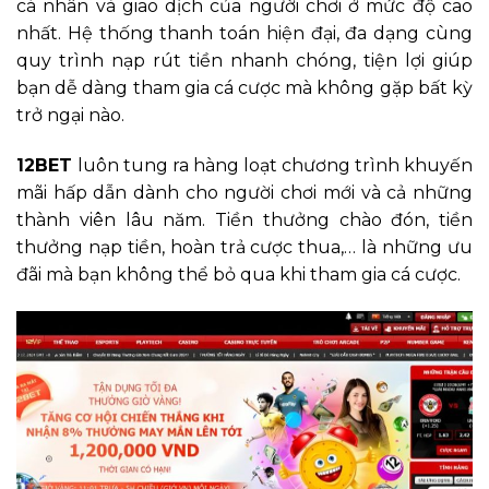
cá nhân và giao dịch của người chơi ở mức độ cao
nhất. Hệ thống thanh toán hiện đại, đa dạng cùng
quy trình nạp rút tiền nhanh chóng, tiện lợi giúp
bạn dễ dàng tham gia cá cược mà không gặp bất kỳ
trở ngại nào.
12BET
luôn tung ra hàng loạt chương trình khuyến
mãi hấp dẫn dành cho người chơi mới và cả những
thành viên lâu năm. Tiền thưởng chào đón, tiền
thưởng nạp tiền, hoàn trả cược thua,… là những ưu
đãi mà bạn không thể bỏ qua khi tham gia cá cược.