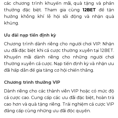
các chương trình khuyến mãi, quà tặng và phần
thưởng đặc biệt. Tham gia cùng
12BET
để tận
hưởng không khí lễ hội sôi động và nhận quà
khủng.
Ưu đãi nạp tiền định kỳ
Chương trình dành riêng cho người chơi VIP: Nhận
ưu đãi đặc biệt khi cá cược thường xuyên tại 12BET.
Khuyến mãi dành riêng cho những người chơi
thường xuyên cá cược. Nạp tiền định kỳ và nhận ưu
đãi hấp dẫn để gia tăng cơ hội chiến thắng.
Chương trình thưởng VIP
Dành riêng cho các thành viên VIP hoặc có mức độ
cá cược cao. Cung cấp các ưu đãi đặc biệt, hoàn trả
cao hơn và quà tặng riêng. Trải nghiệm cá cược VIP
đẳng cấp cùng những ưu đãi độc quyền.