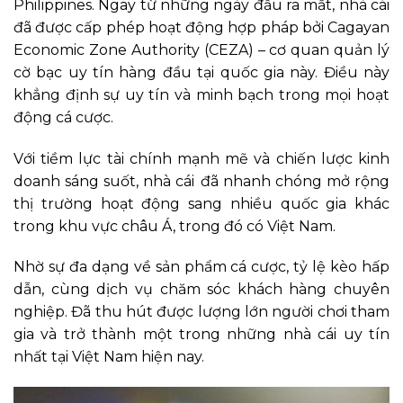
Philippines. Ngay từ những ngày đầu ra mắt, nhà cái
đã được cấp phép hoạt động hợp pháp bởi Cagayan
Economic Zone Authority (CEZA) – cơ quan quản lý
cờ bạc uy tín hàng đầu tại quốc gia này. Điều này
khẳng định sự uy tín và minh bạch trong mọi hoạt
động cá cược.
Với tiềm lực tài chính mạnh mẽ và chiến lược kinh
doanh sáng suốt, nhà cái
đã nhanh chóng mở rộng
thị trường hoạt động sang nhiều quốc gia khác
trong khu vực châu Á, trong đó có Việt Nam.
Nhờ sự đa dạng về sản phẩm cá cược, tỷ lệ kèo hấp
dẫn, cùng dịch vụ chăm sóc khách hàng chuyên
nghiệp. Đã thu hút được lượng lớn người chơi tham
gia và trở thành một trong những nhà cái uy tín
nhất tại Việt Nam hiện nay.