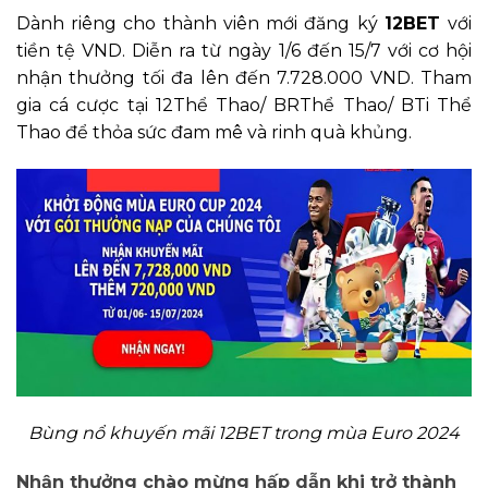
Dành riêng cho thành viên mới đăng ký
12BET
với
tiền tệ VND. Diễn ra từ ngày 1/6 đến 15/7 với cơ hội
nhận thưởng tối đa lên đến 7.728.000 VND. Tham
gia cá cược tại 12Thể Thao/ BRThể Thao/ BTi Thể
Thao để thỏa sức đam mê và rinh quà khủng.
Bùng nổ khuyến mãi 12BET trong mùa Euro 2024
Nhận thưởng chào mừng hấp dẫn khi trở thành