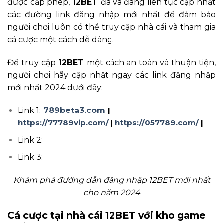
được cấp phép,
12BET
đã và đang liên tục cập nhật
các đường link đăng nhập mới nhất để đảm bảo
người chơi luôn có thể truy cập nhà cái và tham gia
cá cược một cách dễ dàng.
Để truy cập
12BET
một cách an toàn và thuận tiện,
người chơi hãy cập nhật ngay các link đăng nhập
mới nhất 2024 dưới đây:
Link 1:
789beta3.com
|
https://77789vip.com/
|
https://057789.com/
|
Link 2:
Link 3:
Khám phá đường dẫn đăng nhập 12BET mới nhất
cho năm 2024
Cá cược tại nhà cái 12BET với kho game