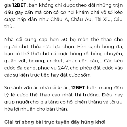
gia
12BET
, bạn không chỉ được theo dõi những trận
đấu gay cấn mà còn có cơ hội khám phá vô số kèo
cược hấp dẫn như Châu Á, Châu Âu, Tài Xỉu, Cầu
thủ,…
Nhà cái cung cấp hơn 30 bộ môn thể thao cho
người chơi thỏa sức lựa chọn. Bên cạnh bóng đá,
bạn có thể thử chơi cá cược bóng rổ, bóng chuyền,
quần vợt, boxing, cricket, khúc côn cầu,… Các kèo
cược đa dạng, phục vụ 24/7, cho phép đặt cược vào
các sự kiện trực tiếp hay đặt cược sớm.
So sánh với các nhà cái khác,
12BET
luôn mang đến
tỷ lệ cược thể thao cao nhất thị trường. Điều này
giúp người chơi gia tăng cơ hội chiến thắng và tối ưu
hóa lợi nhuận cho bản thân.
Giải trí sòng bài trực tuyến đầy hứng khởi