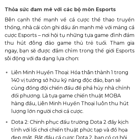
Thỏa sức đam mê với các bộ môn Esports
Bên cạnh thế mạnh về cá cược thể thao truyền
thống, nhà cái còn ghi dấu ấn mạnh mẽ với mảng cá
cược Esports – nơi hội tụ những tựa game đình đám
thu hút đông đảo game thủ trẻ tuổi. Tham gia
ngay, bạn sẽ được đắm chìm trong thế giới Esports
sôi động với đa dạng lựa chọn:
Liên Minh Huyền Thoại: Hóa thân thành 1 trong
140 vị tướng sở hữu kỹ năng độc đáo, bạn sẽ
cùng đồng đội chiến đấu để phá hủy nhà chính
đối phương. Là tựa game chiến thuật MOBA
hàng đầu, Liên Minh Huyền Thoại luôn thu hút
lượng lớn người chơi cá cược.
Dota 2: Chinh phục đấu trường Dota 2 đầy kịch
tính với lối chơi chiến thuật phức tạp và đồ họa
đẹp mắt. Bắt đầu cá cược Dota 2, bạn có cơ hội