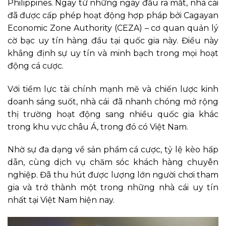
Philippines. Ngay từ những ngày đầu ra mắt, nhà cái
đã được cấp phép hoạt động hợp pháp bởi Cagayan
Economic Zone Authority (CEZA) – cơ quan quản lý
cờ bạc uy tín hàng đầu tại quốc gia này. Điều này
khẳng định sự uy tín và minh bạch trong mọi hoạt
động cá cược.
Với tiềm lực tài chính mạnh mẽ và chiến lược kinh
doanh sáng suốt, nhà cái
đã nhanh chóng mở rộng
thị trường hoạt động sang nhiều quốc gia khác
trong khu vực châu Á, trong đó có Việt Nam.
Nhờ sự đa dạng về sản phẩm cá cược, tỷ lệ kèo hấp
dẫn, cùng dịch vụ chăm sóc khách hàng chuyên
nghiệp. Đã thu hút được lượng lớn người chơi tham
gia và trở thành một trong những nhà cái uy tín
nhất tại Việt Nam hiện nay.