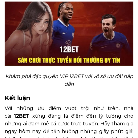
Khám phá đặc quyền VIP 12BET với vô số ưu đãi hấp
dẫn
Kết luận
Với những ưu điểm vượt trội như trên, nhà
cái
12BET
xứng đáng là điểm đến lý tưởng cho
những ai đam mê cá cược trực tuyến. Hãy tham gia
ngay hôm nay để tận hưởng những giây phút giải