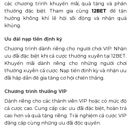
các chương trình khuyến mãi, quà tặng và phần
thưởng đặc biệt. Tham gia cùng
12BET
để tận
hưởng không khí lễ hội sôi động và nhận quà
khủng.
Ưu đãi nạp tiền định kỳ
Chương trình dành riêng cho người chơi VIP: Nhận
ưu đãi đặc biệt khi cá cược thường xuyên tại 12BET.
Khuyến mãi dành riêng cho những người chơi
thường xuyên cá cược. Nạp tiền định kỳ và nhận ưu
đãi hấp dẫn để gia tăng cơ hội chiến thắng.
Chương trình thưởng VIP
Dành riêng cho các thành viên VIP hoặc có mức độ
cá cược cao. Cung cấp các ưu đãi đặc biệt, hoàn trả
cao hơn và quà tặng riêng. Trải nghiệm cá cược VIP
đẳng cấp cùng những ưu đãi độc quyền.