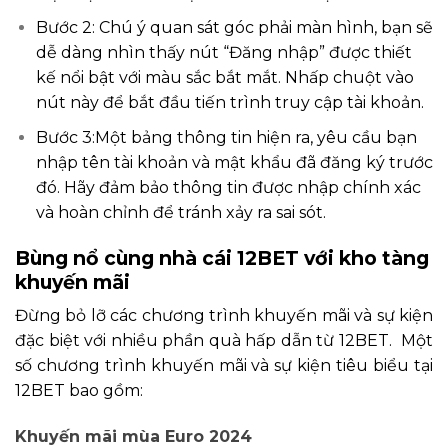
Bước 2: Chú ý quan sát góc phải màn hình, bạn sẽ
dễ dàng nhìn thấy nút “Đăng nhập” được thiết
kế nổi bật với màu sắc bắt mắt. Nhấp chuột vào
nút này để bắt đầu tiến trình truy cập tài khoản.
Bước 3:Một bảng thông tin hiện ra, yêu cầu bạn
nhập tên tài khoản và mật khẩu đã đăng ký trước
đó. Hãy đảm bảo thông tin được nhập chính xác
và hoàn chỉnh để tránh xảy ra sai sót.
Bùng nổ cùng nhà cái 12BET với kho tàng
khuyến mãi
Đừng bỏ lỡ các chương trình khuyến mãi và sự kiện
đặc biệt với nhiều phần quà hấp dẫn từ 12BET. Một
số chương trình khuyến mãi và sự kiện tiêu biểu tại
12BET bao gồm:
Khuyến mãi mùa Euro 2024