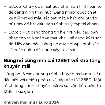
Bước 2: Chú ý quan sát góc phải màn hình, bạn sẽ
dễ dàng nhìn thấy nút “Đăng nhập” được thiết
kế nổi bật với màu sắc bắt mắt. Nhấp chuột vào
nút này để bắt đầu tiến trình truy cập tài khoản.
Bước 3:Một bảng thông tin hiện ra, yêu cầu bạn
nhập tên tài khoản và mật khẩu đã đăng ký trước
đó. Hãy đảm bảo thông tin được nhập chính xác
và hoàn chỉnh để tránh xảy ra sai sót.
Bùng nổ cùng nhà cái 12BET với kho tàng
khuyến mãi
Đừng bỏ lỡ các chương trình khuyến mãi và sự kiện
đặc biệt với nhiều phần quà hấp dẫn từ 12BET. Một
số chương trình khuyến mãi và sự kiện tiêu biểu tại
12BET bao gồm:
Khuyến mãi mùa Euro 2024