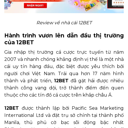
Review về nhà cái 12BET
Hành trình vươn lên dẫn đầu thị trường
của 12BET
Gia nhập thị trường cá cược trực tuyến từ năm
2007 và nhanh chóng khẳng định vị thế là một nhà
cái uy tín hàng đầu, đặc biệt được yêu thích bởi
người chơi Việt Nam. Trải qua hơn 17 năm hình
thành và phát triển,
12BET
đã gặt hái được nhiều
thành công vang dội, trở thành điểm đến quen
thuộc cho các tín đồ cá cược trên khắp châu Á.
12BET
được thành lập bởi Pacific Sea Marketing
International Ltd và đặt trụ sở chính tại thành phố
Manila, thủ phủ cờ bạc sôi động bậc nhất