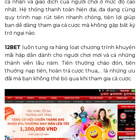
cá nhân và giao dịch của người chơi ở mức độ cao
nhất. Hệ thống thanh toán hiện đại, đa dạng cùng
quy trình nạp rút tiền nhanh chóng, tiện lợi giúp
bạn dễ dàng tham gia cá cược mà không gặp bất kỳ
trở ngại nào.
12BET
luôn tung ra hàng loạt chương trình khuyến
mãi hấp dẫn dành cho người chơi mới và cả những
thành viên lâu năm. Tiền thưởng chào đón, tiền
thưởng nạp tiền, hoàn trả cược thua,… là những ưu
đãi mà bạn không thể bỏ qua khi tham gia cá cược.