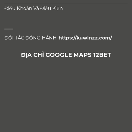
Điều Khoản Và Điều Kiện
ĐỐI TÁC ĐỒNG HÀNH:
https://kuwinzz.com/
ĐỊA CHỈ GOOGLE MAPS 12BET