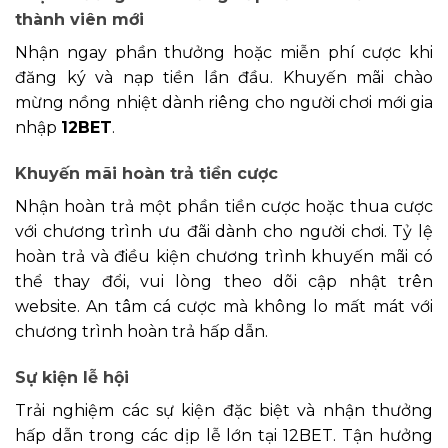
thành viên mới
Nhận ngay phần thưởng hoặc miễn phí cược khi
đăng ký và nạp tiền lần đầu. Khuyến mãi chào
mừng nồng nhiệt dành riêng cho người chơi mới gia
nhập
12BET
.
Khuyến mãi hoàn trả tiền cược
Nhận hoàn trả một phần tiền cược hoặc thua cược
với chương trình ưu đãi dành cho người chơi. Tỷ lệ
hoàn trả và điều kiện chương trình khuyến mãi có
thể thay đổi, vui lòng theo dõi cập nhật trên
website. An tâm cá cược mà không lo mất mát với
chương trình hoàn trả hấp dẫn.
Sự kiện lễ hội
Trải nghiệm các sự kiện đặc biệt và nhận thưởng
hấp dẫn trong các dịp lễ lớn tại 12BET. Tận hưởng