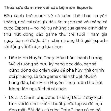
Thỏa sức đam mê với các bộ môn Esports
Bên cạnh thế mạnh về cá cược thể thao truyền
thống, nhà cái còn ghi dấu ấn mạnh mẽ với mảng cá
cược Esports – nơi hội tụ những tựa game đình đám
thu hút đông đảo game thủ trẻ tuổi. Tham gia
ngay, bạn sẽ được đắm chìm trong thế giới Esports
sôi động với đa dạng lựa chọn:
Liên Minh Huyền Thoại: Hóa thân thành 1 trong
140 vị tướng sở hữu kỹ năng độc đáo, bạn sẽ
cùng đồng đội chiến đấu để phá hủy nhà chính
đối phương. Là tựa game chiến thuật MOBA
hàng đầu, Liên Minh Huyền Thoại luôn thu hút
lượng lớn người chơi cá cược.
Dota 2: Chinh phục đấu trường Dota 2 đầy kịch
tính với lối chơi chiến thuật phức tạp và đồ họa
đẹp mắt. Bắt đầu cá cược Dota 2, bạn có cơ hội