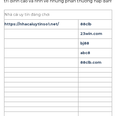
trí đỉnh cao và rinh về những phần thưởng hấp dẫn!
Nhà cái uy tín đáng chơi
https://nhacaiuytinso1.net/
88clb
23win.com
bj88
abc8
88clb.com