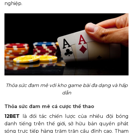
nghiệp.
Thỏa sức đam mê với kho game bài đa dạng và hấp
dẫn
Thỏa sức đam mê cá cược thể thao
12BET
là đối tác chiến lược của nhiều đội bóng
danh tiếng trên thế giới, sở hữu bản quyền phát
sóng trực tiếp hàng trăm trận cầu đỉnh cao. Tham