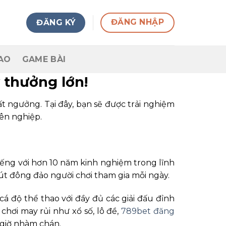
ĐĂNG NHẬP
ĐĂNG KÝ
AO
GAME BÀI
y thưởng lớn!
t ngưởng. Tại đây, bạn sẽ được trải nghiệm
ên nghiệp.
tiếng với hơn 10 năm kinh nghiệm trong lĩnh
út đông đảo người chơi tham gia mỗi ngày.
cá độ thể thao với đầy đủ các giải đấu đỉnh
chơi may rủi như xổ số, lô đề,
789bet đăng
giờ nhàm chán.