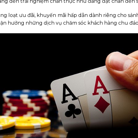
ang đến trải nghiệm chân thực như đang đặt chân đến s
hàng loạt ưu đãi, khuyến mãi hấp dẫn dành riêng cho sả
 tận hưởng những dịch vụ chăm sóc khách hàng chu đáo