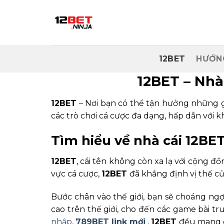
Skip
to
content
12BET
HƯỚN
12BET – Nhà 
12BET
– Nơi bạn có thể tận hưởng những gi
các trò chơi cá cược đa dạng, hấp dẫn với
Tìm hiểu về nhà cái 12BET:
12BET
, cái tên không còn xa lạ với cộng đ
vực cá cược,
12BET
đã khẳng định vị thế c
Bước chân vào thế giới, bạn sẽ choáng ngợp
cao trên thế giới, cho đến các game bài tr
nhập
,
789BET link mới
,
12BET
đều mang đ