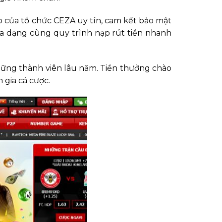
p của tổ chức CEZA uy tín, cam kết bảo mật
 đa dạng cùng quy trình nạp rút tiền nhanh
hững thành viên lâu năm. Tiền thưởng chào
 gia cá cược.