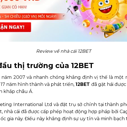
Review về nhà cái 12BET
đầu thị trường của 12BET
ừ năm 2007 và nhanh chóng khẳng định vị thế là một n
n 17 năm hình thành và phát triển,
12BET
đã gặt hái được
n khắp châu Á.
eting International Ltd và đặt trụ sở chính tại thành p
ắt, nhà cái đã được cấp phép hoạt động hợp pháp bởi Ca
ốc gia này. Điều này khẳng định sự uy tín và minh bạch