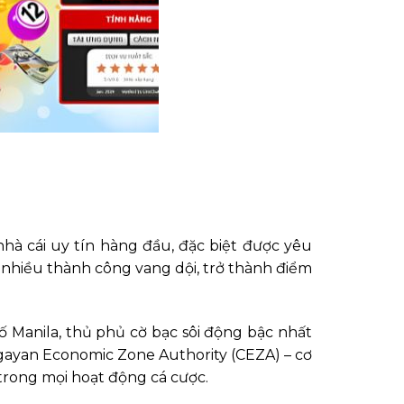
hà cái uy tín hàng đầu, đặc biệt được yêu
 nhiều thành công vang dội, trở thành điểm
hố Manila, thủ phủ cờ bạc sôi động bậc nhất
gayan Economic Zone Authority (CEZA) – cơ
 trong mọi hoạt động cá cược.