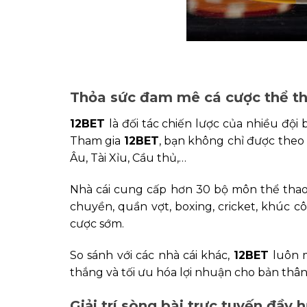
Thỏa sức đam mê cá cược thể t
12BET
là đối tác chiến lược của nhiều đội
Tham gia
12BET
, bạn không chỉ được theo
Âu, Tài Xỉu, Cầu thủ,…
Nhà cái cung cấp hơn 30 bộ môn thể thao 
chuyền, quần vợt, boxing, cricket, khúc c
cược sớm.
So sánh với các nhà cái khác,
12BET
luôn 
thắng và tối ưu hóa lợi nhuận cho bản thân
Giải trí sòng bài trực tuyến đầy