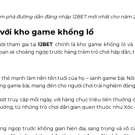
m phá đường dẫn đăng nhập 12BET mới nhất cho năm 
T với kho game khổng lồ
ời tham gia tại
12BET
chính là kho game khổng lồ và 
, bạn sẽ choáng ngợp trước hàng trăm trò chơi hấp dẫn, t
thế mạnh làm nên tên tuổi của họ – sảnh game bài. Nổi
ng game bài, mang đến cho người chơi trải nghiệm đẳng
t truy cập mỗi ngày, với hàng chục triệu tiền thưởng đư
trường, từ những trò chơi dân gian quen thuộc như Xóc
ng ngợp trước không gian hiện đại, sang trọng và vô cù