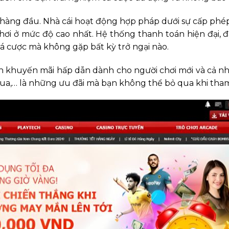
n hàng đầu. Nhà cái hoạt động hợp pháp dưới sự cấp phé
chơi ở mức độ cao nhất. Hệ thống thanh toán hiện đại,
cá cược mà không gặp bất kỳ trở ngại nào.
nh khuyến mãi hấp dẫn dành cho người chơi mới và cả n
hua,… là những ưu đãi mà bạn không thể bỏ qua khi tham