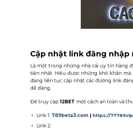
Cập nhật link đăng nhập 
Là một trong những nhà cái uy tín hàng đầ
tiện nhất. Hiểu được những khó khăn mà 
đang liên tục cập nhật các đường link đăn
dễ dàng.
Để truy cập
12BET
một cách an toàn và thu
Link 1:
789beta3.com
|
https://77789vi
Link 2: