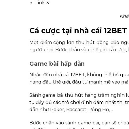
Link 3:
Khá
Cá cược tại nhà cái 12BE
Một điểm cộng lớn thu hút đông đảo ngư
người chơi. Bước chân vào thế giới cá cược
Game bài hấp dẫn
Nhắc đến nhà cái 12BET, không thể bỏ qua 
hàng đầu thế giới, đầu tư mạnh mẽ vào mả
Sảnh game bài thu hút hàng trăm nghìn lượ
tụ đầy đủ các trò chơi đình đám nhất thị 
dẫn như Poker, Baccarat, Rồng Hổ,…
Bước chân vào sảnh game bài, bạn sẽ choá