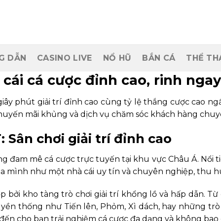
G DẪN
CASINO LIVE
NỔ HŨ
BẮN CÁ
THỂ TH
cái cá cược đỉnh cao, rinh nga
ây phút giải trí đỉnh cao cùng tỷ lệ thắng cược cao ngấ
 khuyến mãi khủng và dịch vụ chăm sóc khách hàng chuy
 Sân chơi giải trí đỉnh cao
ồng đam mê cá cược trực tuyến tại khu vực Châu Á. Nổi 
ủa mình như một nhà cái uy tín và chuyên nghiệp, thu h
 bởi kho tàng trò chơi giải trí khổng lồ và hấp dẫn. Từ 
uyền thống như Tiến lên, Phỏm, Xì dách, hay những trò 
ến cho bạn trải nghiệm cá cược đa dạng và không bao 