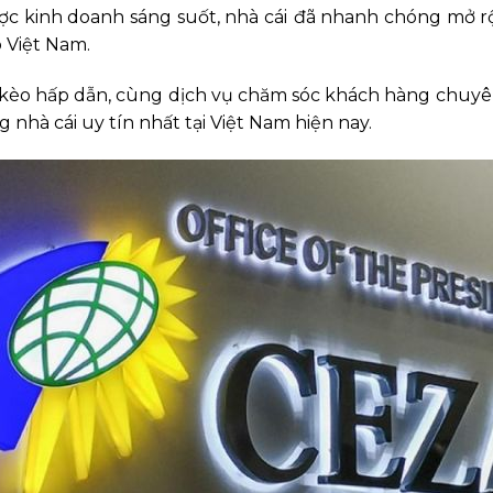
ợc kinh doanh sáng suốt, nhà cái
đã nhanh chóng mở rộ
ó Việt Nam.
ệ kèo hấp dẫn, cùng dịch vụ chăm sóc khách hàng chuyê
 nhà cái uy tín nhất tại Việt Nam hiện nay.