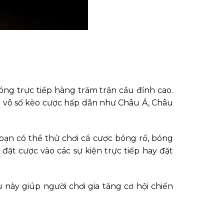
sóng trực tiếp hàng trăm trận cầu đỉnh cao.
á vô số kèo cược hấp dẫn như Châu Á, Châu
bạn có thể thử chơi cá cược bóng rổ, bóng
đặt cược vào các sự kiện trực tiếp hay đặt
 này giúp người chơi gia tăng cơ hội chiến