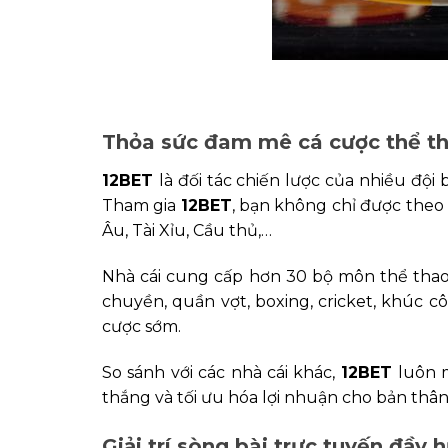
Thỏa sức đam mê cá cược thể t
12BET
là đối tác chiến lược của nhiều đội
Tham gia
12BET
, bạn không chỉ được theo
Âu, Tài Xỉu, Cầu thủ,…
Nhà cái cung cấp hơn 30 bộ môn thể thao 
chuyền, quần vợt, boxing, cricket, khúc c
cược sớm.
So sánh với các nhà cái khác,
12BET
luôn 
thắng và tối ưu hóa lợi nhuận cho bản thân
Giải trí sòng bài trực tuyến đầy