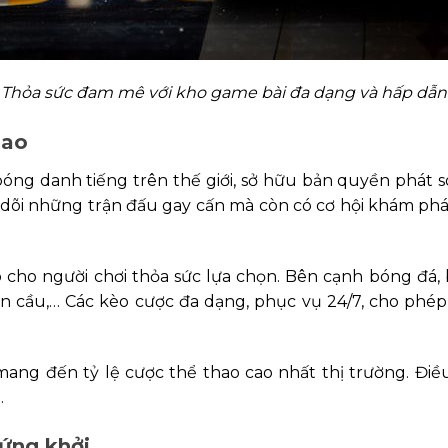
Thỏa sức đam mê với kho game bài đa dạng và hấp dẫn
hao
 bóng danh tiếng trên thế giới, sở hữu bản quyền phát 
 dõi những trận đấu gay cấn mà còn có cơ hội khám ph
cho người chơi thỏa sức lựa chọn. Bên cạnh bóng đá, 
ôn cầu,… Các kèo cược đa dạng, phục vụ 24/7, cho phép 
mang đến tỷ lệ cược thể thao cao nhất thị trường. Điều
.
 hứng khởi