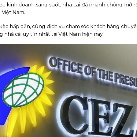
ợc kinh doanh sáng suốt, nhà cái
đã nhanh chóng mở rộ
ó Việt Nam.
ệ kèo hấp dẫn, cùng dịch vụ chăm sóc khách hàng chuyê
 nhà cái uy tín nhất tại Việt Nam hiện nay.