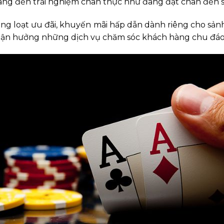
ang đến trải nghiệm chân thực như đang đặt chân đến s
hàng loạt ưu đãi, khuyến mãi hấp dẫn dành riêng cho sả
 tận hưởng những dịch vụ chăm sóc khách hàng chu đáo