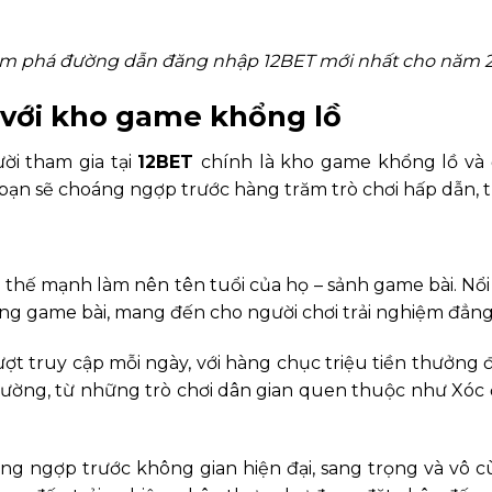
m phá đường dẫn đăng nhập 12BET mới nhất cho năm 
T với kho game khổng lồ
ời tham gia tại
12BET
chính là kho game khổng lồ và 
, bạn sẽ choáng ngợp trước hàng trăm trò chơi hấp dẫn, t
thế mạnh làm nên tên tuổi của họ – sảnh game bài. Nổi
ng game bài, mang đến cho người chơi trải nghiệm đẳng
t truy cập mỗi ngày, với hàng chục triệu tiền thưởng đư
trường, từ những trò chơi dân gian quen thuộc như Xóc
ng ngợp trước không gian hiện đại, sang trọng và vô cù