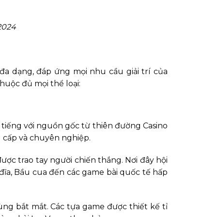
2024
đa dạng, đáp ứng mọi nhu cầu giải trí của
huộc đủ mọi thể loại:
 tiếng với nguồn gốc từ thiên đường Casino
 cấp và chuyên nghiệp.
ợc trao tay người chiến thắng. Nơi đây hội
 đĩa, Bầu cua đến các game bài quốc tế hấp
ng bắt mắt. Các tựa game được thiết kế tỉ