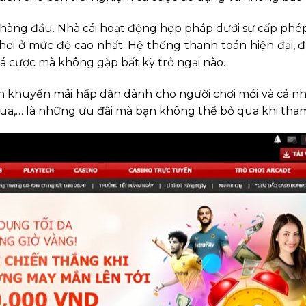
n hàng đầu. Nhà cái hoạt động hợp pháp dưới sự cấp phé
chơi ở mức độ cao nhất. Hệ thống thanh toán hiện đại,
cá cược mà không gặp bất kỳ trở ngại nào.
nh khuyến mãi hấp dẫn dành cho người chơi mới và cả n
hua,… là những ưu đãi mà bạn không thể bỏ qua khi tham