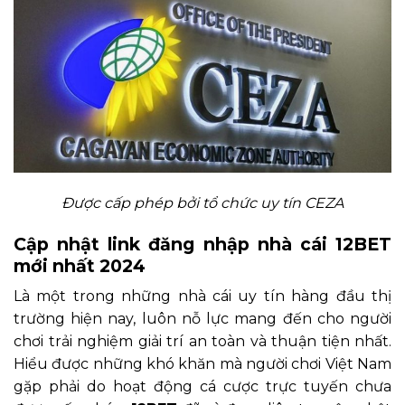
Được cấp phép bởi tổ chức uy tín CEZA
Cập nhật link đăng nhập nhà cái 12BET
mới nhất 2024
Là một trong những nhà cái uy tín hàng đầu thị
trường hiện nay, luôn nỗ lực mang đến cho người
chơi trải nghiệm giải trí an toàn và thuận tiện nhất.
Hiểu được những khó khăn mà người chơi Việt Nam
gặp phải do hoạt động cá cược trực tuyến chưa