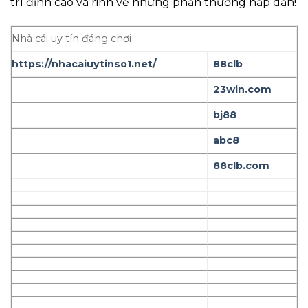
trí đỉnh cao và rinh về những phần thưởng hấp dẫn!
Nhà cái uy tín đáng chơi
https://nhacaiuytinso1.net/
88clb
23win.com
bj88
abc8
88clb.com