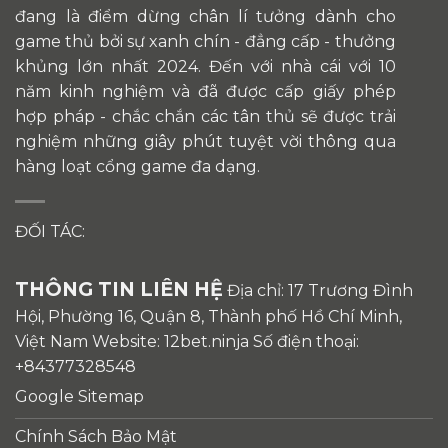
đang là điểm dừng chân lí tưởng dành cho
game thủ bởi sự xanh chín - đẳng cấp - thưởng
khủng lớn nhất 2024. Đến với nhà cái với 10
năm kinh nghiệm và đã được cấp giấy phép
hợp pháp - chắc chắn các tân thủ sẽ được trải
nghiệm những giây phút tuyệt vời thông qua
hàng loạt cổng game đa dạng.
ĐỐI TÁC:
THÔNG TIN LIÊN HỆ
Địa chỉ: 17 Trương Đình
Hội, Phường 16, Quận 8, Thành phố Hồ Chí Minh,
Việt Nam Website: 12bet.ninja Số điện thoại:
+84377328548
Google Sitemap
Chính Sách Bảo Mật