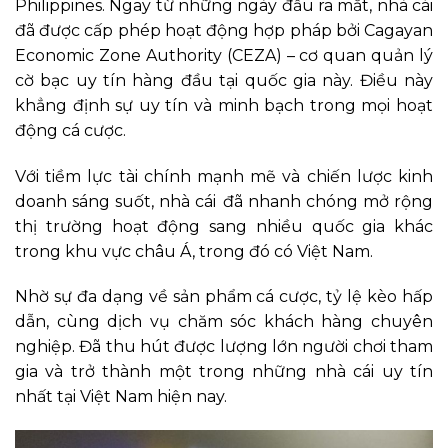
Philippines. Ngay từ những ngày đầu ra mắt, nhà cái
đã được cấp phép hoạt động hợp pháp bởi Cagayan
Economic Zone Authority (CEZA) – cơ quan quản lý
cờ bạc uy tín hàng đầu tại quốc gia này. Điều này
khẳng định sự uy tín và minh bạch trong mọi hoạt
động cá cược.
Với tiềm lực tài chính mạnh mẽ và chiến lược kinh
doanh sáng suốt, nhà cái
đã nhanh chóng mở rộng
thị trường hoạt động sang nhiều quốc gia khác
trong khu vực châu Á, trong đó có Việt Nam.
Nhờ sự đa dạng về sản phẩm cá cược, tỷ lệ kèo hấp
dẫn, cùng dịch vụ chăm sóc khách hàng chuyên
nghiệp. Đã thu hút được lượng lớn người chơi tham
gia và trở thành một trong những nhà cái uy tín
nhất tại Việt Nam hiện nay.