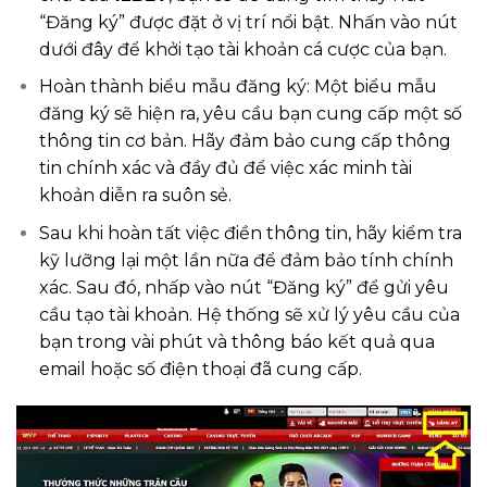
“Đăng ký” được đặt ở vị trí nổi bật. Nhấn vào nút
dưới đây để khởi tạo tài khoản cá cược của bạn.
Hoàn thành biểu mẫu đăng ký: Một biểu mẫu
đăng ký sẽ hiện ra, yêu cầu bạn cung cấp một số
thông tin cơ bản. Hãy đảm bảo cung cấp thông
tin chính xác và đầy đủ để việc xác minh tài
khoản diễn ra suôn sẻ.
Sau khi hoàn tất việc điền thông tin, hãy kiểm tra
kỹ lưỡng lại một lần nữa để đảm bảo tính chính
xác. Sau đó, nhấp vào nút “Đăng ký” để gửi yêu
cầu tạo tài khoản. Hệ thống sẽ xử lý yêu cầu của
bạn trong vài phút và thông báo kết quả qua
email hoặc số điện thoại đã cung cấp.