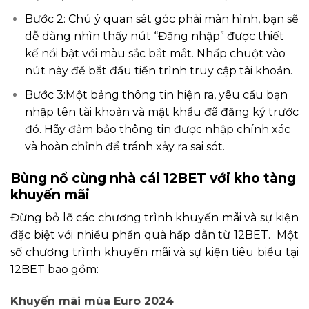
Bước 2: Chú ý quan sát góc phải màn hình, bạn sẽ
dễ dàng nhìn thấy nút “Đăng nhập” được thiết
kế nổi bật với màu sắc bắt mắt. Nhấp chuột vào
nút này để bắt đầu tiến trình truy cập tài khoản.
Bước 3:Một bảng thông tin hiện ra, yêu cầu bạn
nhập tên tài khoản và mật khẩu đã đăng ký trước
đó. Hãy đảm bảo thông tin được nhập chính xác
và hoàn chỉnh để tránh xảy ra sai sót.
Bùng nổ cùng nhà cái 12BET với kho tàng
khuyến mãi
Đừng bỏ lỡ các chương trình khuyến mãi và sự kiện
đặc biệt với nhiều phần quà hấp dẫn từ 12BET. Một
số chương trình khuyến mãi và sự kiện tiêu biểu tại
12BET bao gồm:
Khuyến mãi mùa Euro 2024