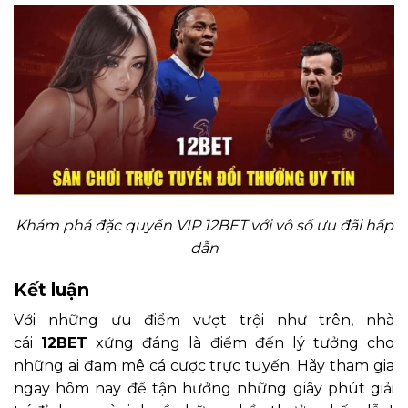
Khám phá đặc quyền VIP 12BET với vô số ưu đãi hấp
dẫn
Kết luận
Với những ưu điểm vượt trội như trên, nhà
cái
12BET
xứng đáng là điểm đến lý tưởng cho
những ai đam mê cá cược trực tuyến. Hãy tham gia
ngay hôm nay để tận hưởng những giây phút giải