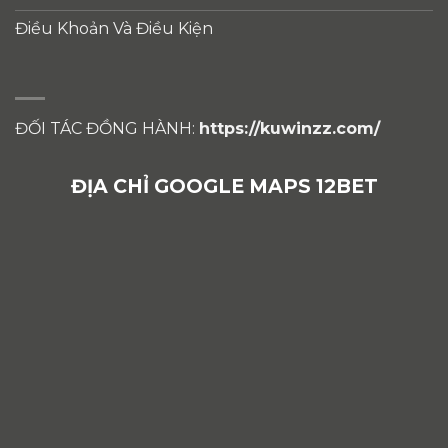
Điều Khoản Và Điều Kiện
ĐỐI TÁC ĐỒNG HÀNH:
https://kuwinzz.com/
ĐỊA CHỈ GOOGLE MAPS 12BET