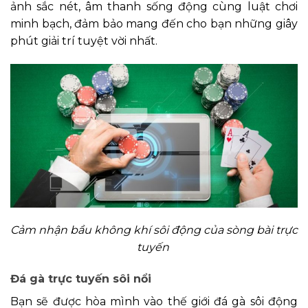
ảnh sắc nét, âm thanh sống động cùng luật chơi
minh bạch, đảm bảo mang đến cho bạn những giây
phút giải trí tuyệt vời nhất.
Cảm nhận bầu không khí sôi động của sòng bài trực
tuyến
Đá gà trực tuyến sôi nổi
Bạn sẽ được hòa mình vào thế giới đá gà sôi động