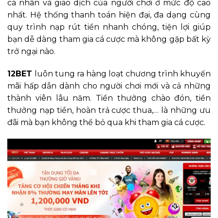
cá nhân và giao dịch của người chơi ở mức độ cao
nhất. Hệ thống thanh toán hiện đại, đa dạng cùng
quy trình nạp rút tiền nhanh chóng, tiện lợi giúp
bạn dễ dàng tham gia cá cược mà không gặp bất kỳ
trở ngại nào.
12BET
luôn tung ra hàng loạt chương trình khuyến
mãi hấp dẫn dành cho người chơi mới và cả những
thành viên lâu năm. Tiền thưởng chào đón, tiền
thưởng nạp tiền, hoàn trả cược thua,… là những ưu
đãi mà bạn không thể bỏ qua khi tham gia cá cược.