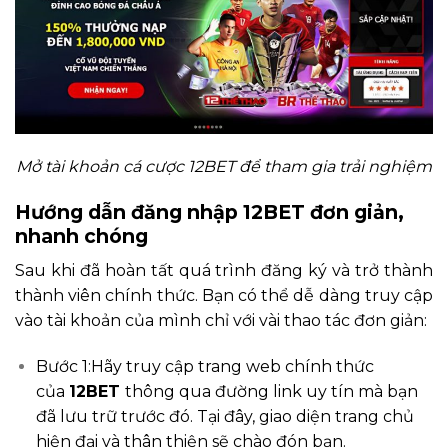
Mở tài khoản cá cược 12BET để tham gia trải nghiệm
Hướng dẫn đăng nhập 12BET đơn giản,
nhanh chóng
Sau khi đã hoàn tất quá trình đăng ký và trở thành
thành viên chính thức. Bạn có thể dễ dàng truy cập
vào tài khoản của mình chỉ với vài thao tác đơn giản:
Bước 1:Hãy truy cập trang web chính thức
của
12BET
thông qua đường link uy tín mà bạn
đã lưu trữ trước đó. Tại đây, giao diện trang chủ
hiện đại và thân thiện sẽ chào đón bạn.