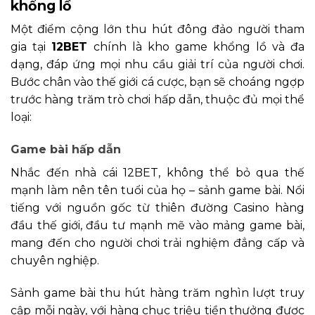
khổng lồ
Một điểm cộng lớn thu hút đông đảo người tham
gia tại
12BET
chính là kho game khổng lồ và đa
dạng, đáp ứng mọi nhu cầu giải trí của người chơi.
Bước chân vào thế giới cá cược, bạn sẽ choáng ngợp
trước hàng trăm trò chơi hấp dẫn, thuộc đủ mọi thể
loại:
Game bài hấp dẫn
Nhắc đến nhà cái 12BET, không thể bỏ qua thế
mạnh làm nên tên tuổi của họ – sảnh game bài. Nổi
tiếng với nguồn gốc từ thiên đường Casino hàng
đầu thế giới, đầu tư mạnh mẽ vào mảng game bài,
mang đến cho người chơi trải nghiệm đẳng cấp và
chuyên nghiệp.
Sảnh game bài thu hút hàng trăm nghìn lượt truy
cập mỗi ngày, với hàng chục triệu tiền thưởng được