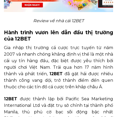
Review về nhà cái 12BET
Hành trình vươn lên dẫn đầu thị trường
của 12BET
Gia nhập thị trường cá cược trực tuyến từ năm
2007 và nhanh chóng khẳng định vị thế là một nhà
cái uy tín hàng đầu, đặc biệt được yêu thích bởi
người chơi Việt Nam. Trải qua hơn 17 năm hình
thành và phát triển,
12BET
đã gặt hái được nhiều
thành công vang dội, trở thành điểm đến quen
thuộc cho các tín đồ cá cược trên khắp châu Á.
12BET
được thành lập bởi Pacific Sea Marketing
International Ltd và đặt trụ sở chính tại thành phố
Manila, thủ phủ cờ bạc sôi động bậc nhất