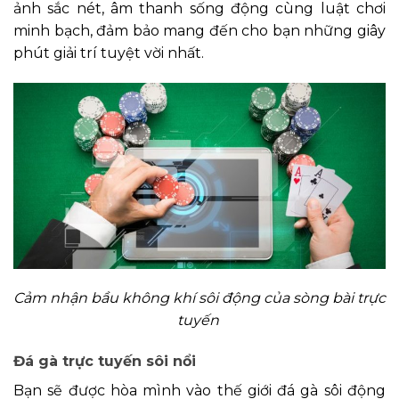
ảnh sắc nét, âm thanh sống động cùng luật chơi
minh bạch, đảm bảo mang đến cho bạn những giây
phút giải trí tuyệt vời nhất.
Cảm nhận bầu không khí sôi động của sòng bài trực
tuyến
Đá gà trực tuyến sôi nổi
Bạn sẽ được hòa mình vào thế giới đá gà sôi động