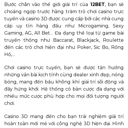
Bước chân vào thế giới giải trí của
12BET
, bạn sẽ
choáng ngợp trước hàng trăm trò chơi casino trực
tuyến và casino 3D được cung cấp bởi các nhà cung
cấp uy tín hàng đầu như Microgaming, Sexy
Gaming, AG, All Bet… Đa dạng thể loại từ game bài
truyền thống như Baccarat, Blackjack, Roulette
đến các trò chơi hiện đại như Poker, Sic Bo, Rồng
Hổ,…
Chơi casino trực tuyến, bạn sẽ được tận hưởng
những ván bài kịch tính cùng dealer xinh đẹp, nóng
bỏng, mang đến bầu không khí giải trí sôi động và
đầy hứng khởi. Hệ thống có bàn cược đa dạng với
nhiều mức cược phù hợp cho mọi đối tượng người
chơi.
Casino 3D mang đến cho bạn trải nghiệm giải trí
hoàn toàn mới mẻ với công nghệ 3D hiện đại. Hình