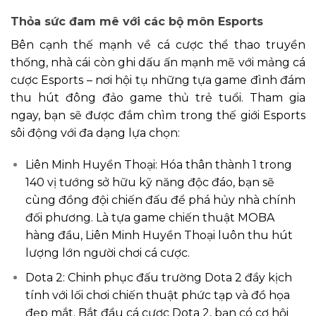
Thỏa sức đam mê với các bộ môn Esports
Bên cạnh thế mạnh về cá cược thể thao truyền
thống, nhà cái còn ghi dấu ấn mạnh mẽ với mảng cá
cược Esports – nơi hội tụ những tựa game đình đám
thu hút đông đảo game thủ trẻ tuổi. Tham gia
ngay, bạn sẽ được đắm chìm trong thế giới Esports
sôi động với đa dạng lựa chọn:
Liên Minh Huyền Thoại: Hóa thân thành 1 trong
140 vị tướng sở hữu kỹ năng độc đáo, bạn sẽ
cùng đồng đội chiến đấu để phá hủy nhà chính
đối phương. Là tựa game chiến thuật MOBA
hàng đầu, Liên Minh Huyền Thoại luôn thu hút
lượng lớn người chơi cá cược.
Dota 2: Chinh phục đấu trường Dota 2 đầy kịch
tính với lối chơi chiến thuật phức tạp và đồ họa
đẹp mắt. Bắt đầu cá cược Dota 2, bạn có cơ hội