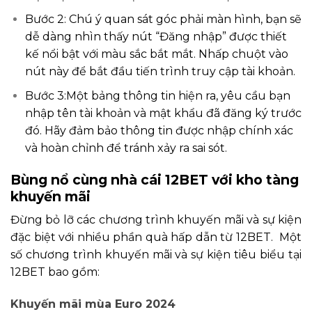
Bước 2: Chú ý quan sát góc phải màn hình, bạn sẽ
dễ dàng nhìn thấy nút “Đăng nhập” được thiết
kế nổi bật với màu sắc bắt mắt. Nhấp chuột vào
nút này để bắt đầu tiến trình truy cập tài khoản.
Bước 3:Một bảng thông tin hiện ra, yêu cầu bạn
nhập tên tài khoản và mật khẩu đã đăng ký trước
đó. Hãy đảm bảo thông tin được nhập chính xác
và hoàn chỉnh để tránh xảy ra sai sót.
Bùng nổ cùng nhà cái 12BET với kho tàng
khuyến mãi
Đừng bỏ lỡ các chương trình khuyến mãi và sự kiện
đặc biệt với nhiều phần quà hấp dẫn từ 12BET. Một
số chương trình khuyến mãi và sự kiện tiêu biểu tại
12BET bao gồm:
Khuyến mãi mùa Euro 2024