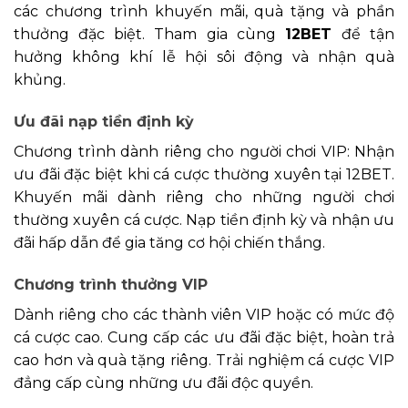
các chương trình khuyến mãi, quà tặng và phần
thưởng đặc biệt. Tham gia cùng
12BET
để tận
hưởng không khí lễ hội sôi động và nhận quà
khủng.
Ưu đãi nạp tiền định kỳ
Chương trình dành riêng cho người chơi VIP: Nhận
ưu đãi đặc biệt khi cá cược thường xuyên tại 12BET.
Khuyến mãi dành riêng cho những người chơi
thường xuyên cá cược. Nạp tiền định kỳ và nhận ưu
đãi hấp dẫn để gia tăng cơ hội chiến thắng.
Chương trình thưởng VIP
Dành riêng cho các thành viên VIP hoặc có mức độ
cá cược cao. Cung cấp các ưu đãi đặc biệt, hoàn trả
cao hơn và quà tặng riêng. Trải nghiệm cá cược VIP
đẳng cấp cùng những ưu đãi độc quyền.