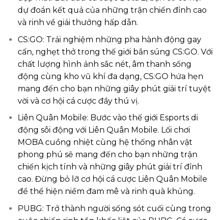
dự đoán kết quả của những trận chiến đỉnh cao
và rinh về giải thưởng hấp dẫn.
CS:GO: Trải nghiệm những pha hành động gay
cấn, nghẹt thở trong thế giới bắn súng CS:GO. Với
chất lượng hình ảnh sắc nét, âm thanh sống
động cùng kho vũ khí đa dạng, CS:GO hứa hẹn
mang đến cho bạn những giây phút giải trí tuyệt
vời và cơ hội cá cược đầy thú vị.
Liên Quân Mobile: Bước vào thế giới Esports di
động sôi động với Liên Quân Mobile. Lối chơi
MOBA cuồng nhiệt cùng hệ thống nhân vật
phong phú sẽ mang đến cho bạn những trận
chiến kịch tính và những giây phút giải trí đỉnh
cao. Đừng bỏ lỡ cơ hội cá cược Liên Quân Mobile
để thể hiện niềm đam mê và rinh quà khủng.
PUBG: Trở thành người sống sót cuối cùng trong