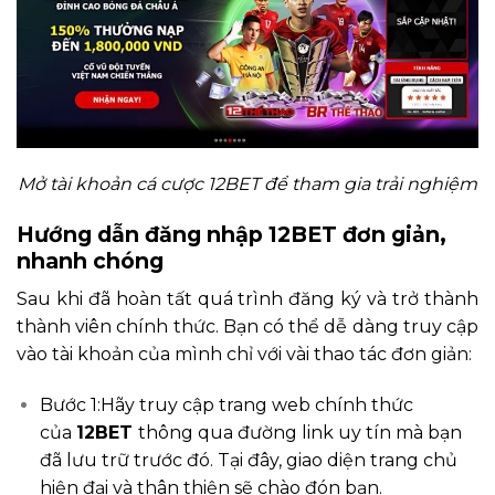
Mở tài khoản cá cược 12BET để tham gia trải nghiệm
Hướng dẫn đăng nhập 12BET đơn giản,
nhanh chóng
Sau khi đã hoàn tất quá trình đăng ký và trở thành
thành viên chính thức. Bạn có thể dễ dàng truy cập
vào tài khoản của mình chỉ với vài thao tác đơn giản:
Bước 1:Hãy truy cập trang web chính thức
của
12BET
thông qua đường link uy tín mà bạn
đã lưu trữ trước đó. Tại đây, giao diện trang chủ
hiện đại và thân thiện sẽ chào đón bạn.