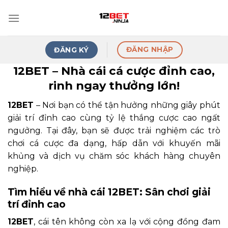
Skip
to
content
ĐĂNG NHẬP
ĐĂNG KÝ
12BET – Nhà cái cá cược đỉnh cao,
rinh ngay thưởng lớn!
12BET
– Nơi bạn có thể tận hưởng những giây phút
giải trí đỉnh cao cùng tỷ lệ thắng cược cao ngất
ngưởng. Tại đây, bạn sẽ được trải nghiệm các trò
chơi cá cược đa dạng, hấp dẫn với khuyến mãi
khủng và dịch vụ chăm sóc khách hàng chuyên
nghiệp.
Tìm hiểu về nhà cái 12BET: Sân chơi giải
trí đỉnh cao
12BET
, cái tên không còn xa lạ với cộng đồng đam