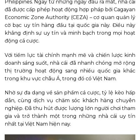
Philippines. Ngay từ những ngày đầu ra mắt, nhà cái
đã được cấp phép hoạt động hợp pháp bởi Cagayan
Economic Zone Authority (CEZA) – cơ quan quản lý
cờ bạc uy tín hàng đầu tại quốc gia này. Điều này
khẳng định sự uy tín và minh bạch trong mọi hoạt
động cá cược.
Với tiềm lực tài chính mạnh mẽ và chiến lược kinh
doanh sáng suốt, nhà cái
đã nhanh chóng mở rộng
thị trường hoạt động sang nhiều quốc gia khác
trong khu vực châu Á, trong đó có Việt Nam.
Nhờ sự đa dạng về sản phẩm cá cược, tỷ lệ kèo hấp
dẫn, cùng dịch vụ chăm sóc khách hàng chuyên
nghiệp. Đã thu hút được lượng lớn người chơi tham
gia và trở thành một trong những nhà cái uy tín
nhất tại Việt Nam hiện nay.