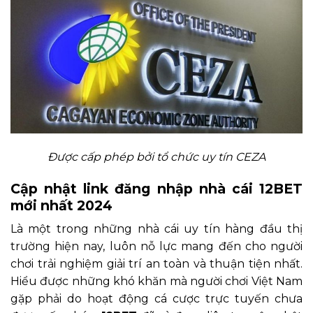
Được cấp phép bởi tổ chức uy tín CEZA
Cập nhật link đăng nhập nhà cái 12BET
mới nhất 2024
Là một trong những nhà cái uy tín hàng đầu thị
trường hiện nay, luôn nỗ lực mang đến cho người
chơi trải nghiệm giải trí an toàn và thuận tiện nhất.
Hiểu được những khó khăn mà người chơi Việt Nam
gặp phải do hoạt động cá cược trực tuyến chưa