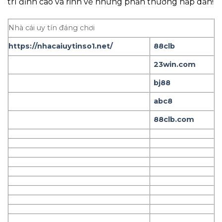
trí đỉnh cao và rinh về những phần thưởng hấp dẫn!
Nhà cái uy tín đáng chơi
https://nhacaiuytinso1.net/
88clb
23win.com
bj88
abc8
88clb.com