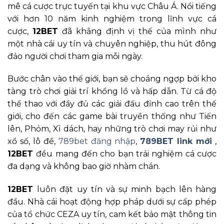
mê cá cược trực tuyến tại khu vực Châu Á. Nổi tiếng
với hơn 10 năm kinh nghiệm trong lĩnh vực cá
cược,
12BET
đã khẳng định vị thế của mình như
một nhà cái uy tín và chuyên nghiệp, thu hút đông
đảo người chơi tham gia mỗi ngày.
Bước chân vào thế giới, bạn sẽ choáng ngợp bởi kho
tàng trò chơi giải trí khổng lồ và hấp dẫn. Từ cá độ
thể thao với đầy đủ các giải đấu đỉnh cao trên thế
giới, cho đến các game bài truyền thống như Tiến
lên, Phỏm, Xì dách, hay những trò chơi may rủi như
xổ số, lô đề,
789bet đăng nhập
,
789BET link mới
,
12BET
đều mang đến cho bạn trải nghiệm cá cược
đa dạng và không bao giờ nhàm chán.
12BET
luôn đặt uy tín và sự minh bạch lên hàng
đầu. Nhà cái hoạt động hợp pháp dưới sự cấp phép
của tổ chức CEZA uy tín, cam kết bảo mật thông tin